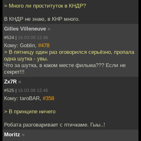
> Много ли проституток в КНДР?
В КНДР не знаю, в КНР много.
Gilles Villeneuve
»
#524 |
16.03.09 12:46
Кому: Goblin,
#478
> В пятницу один раз оговорился серьёзно, пропала
одна шутка - увы.
Что за шутка, в каком месте фильма??? Если не
секрет!!!
Zx7R
»
#525 |
16.03.09 12:46
Кому: taroBAR,
#358
> В принципе ничего
Робата разговаривает с птичкаме. Гыы..!
Moritz
»