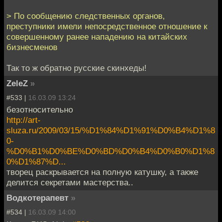
> По сообщению следственных органов,
преступники имели непосредственное отношение к
совершенному ранее нападению на китайских
бизнесменов
Так то ж обратно русские скинхеды!
ZeleZ
»
#533 |
16.03.09 13:24
безотносительно
http://art-
sluza.ru/2009/03/15/%D1%84%D1%91%D0%B4%D1%8
0-
%D0%B1%D0%BE%D0%BD%D0%B4%D0%B0%D1%8
0%D1%87%D...
творец раскрывается на полную катушку, а также
делится секретами мастерства..
Водкотерапевт
»
#534 |
16.03.09 14:00