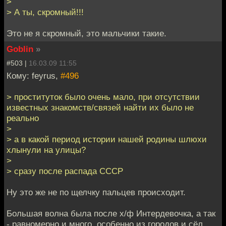
>
> А ты, скромный!!!
Это не я скромный, это мальчики такие.
Goblin
»
#503 |
16.03.09 11:55
Кому: feyrus,
#496
> проституток было очень мало, при отсутствии
известных знакомств/связей найти их было не
реально
>
> а в какой период истории нашей родины шлюхи
хлынули на улицы?
>
> сразу после распада СССР
Ну это же не по щелчку пальцев происходит.
Большая волна была после х/ф Интердевочка, а так
- равномерно и много, особенно из городов и сёл.