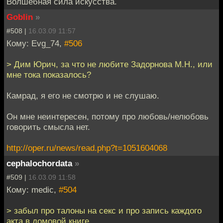
Волшебная сила искусства.
Goblin
»
#508 |
16.03.09 11:57
Кому: Evg_74,
#506
> Дим Юрич, за что не любите Задорнова М.Н., или
мне тока показалось?
Камрад, я его не смотрю и не слушаю.
Он мне неинтересен, потому про любовь/нелюбовь
говорить смысла нет.
http://oper.ru/news/read.php?t=1051604068
cephalochordata
»
#509 |
16.03.09 11:58
Кому: medic,
#504
> забыл про талоны на секс и про запись каждого
акта в домовой книге.