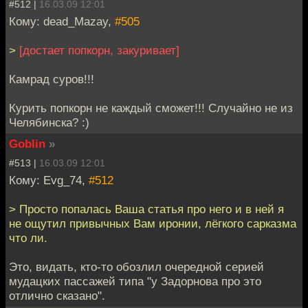
#512 |
16.03.09 12:01
Кому: dead_Mazay,
#505
>
[достает попкорн, закуривает]
Камрад суров!!!
Курить попкорн не каждый сможет!!! Случайно не из
Челябинска? :)
Goblin
»
#513 |
16.03.09 12:01
Кому: Evg_74,
#512
> Просто попалась Ваша статья про него и в ней я
не ощутил привычных Вам иронии, лёгкого сарказма
что ли.
Это, видать, кто-то обозлил очередной серией
мудацких пассажей типа "у Задорнова про это
отлично сказано".