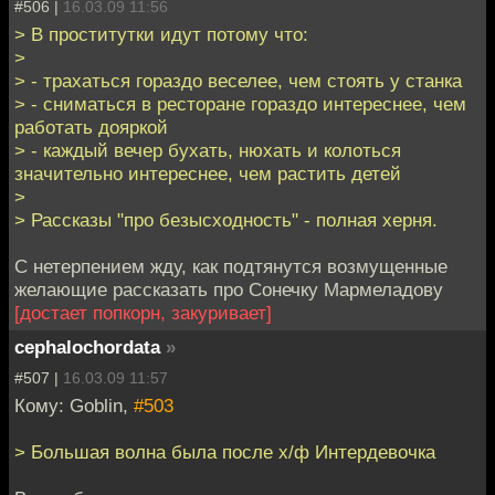
#506 |
16.03.09 11:56
> В проститутки идут потому что:
>
> - трахаться гораздо веселее, чем стоять у станка
> - сниматься в ресторане гораздо интереснее, чем
работать дояркой
> - каждый вечер бухать, нюхать и колоться
значительно интереснее, чем растить детей
>
> Рассказы "про безысходность" - полная херня.
С нетерпением жду, как подтянутся возмущенные
желающие рассказать про Сонечку Мармеладову
[достает попкорн, закуривает]
cephalochordata
»
#507 |
16.03.09 11:57
Кому: Goblin,
#503
> Большая волна была после х/ф Интердевочка