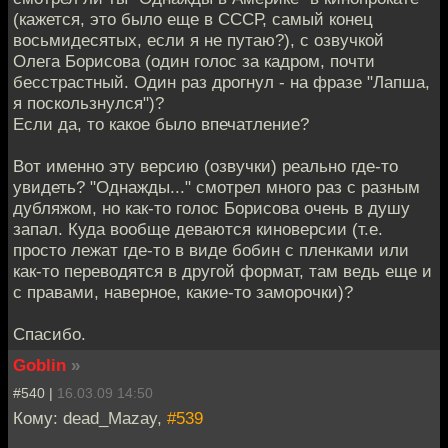
(кажется, это было еще в СССР, самый конец
восьмидесятых, если я не путаю?), с озвучкой
Олега Борисова (один голос за кадром, почти
бесстрастный. Один раз дрогнул - на фразе "Лапша,
я поскользнулся")?
Если да, то какое было впечатление?
Вот именно эту версию (озвучки) реально где-то
увидеть? "Однажды..." смотрел много раз с разным
дубляжом, но как-то голос Борисова очень в душу
запал. Куда вообще деваются киноверсии (т.е.
просто лежат где-то в виде бобин с пленками или
как-то переводятся в другой формат, там ведь еще и
с правами, наверное, какие-то заморочки)?
Спасибо.
Goblin
»
#540 |
16.03.09 14:50
Кому: dead_Mazay,
#539