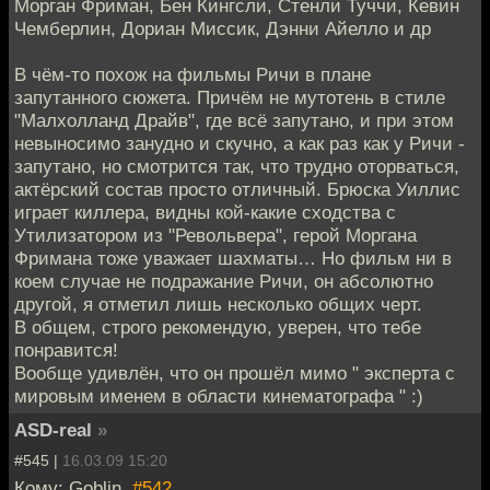
Морган Фриман, Бен Кингсли, Стенли Туччи, Кевин
Чемберлин, Дориан Миссик, Дэнни Айелло и др
В чём-то похож на фильмы Ричи в плане
запутанного сюжета. Причём не мутотень в стиле
"Малхолланд Драйв", где всё запутано, и при этом
невыносимо занудно и скучно, а как раз как у Ричи -
запутано, но смотрится так, что трудно оторваться,
актёрский состав просто отличный. Брюска Уиллис
играет киллера, видны кой-какие сходства с
Утилизатором из "Револьвера", герой Моргана
Фримана тоже уважает шахматы… Но фильм ни в
коем случае не подражание Ричи, он абсолютно
другой, я отметил лишь несколько общих черт.
В общем, строго рекомендую, уверен, что тебе
понравится!
Вообще удивлён, что он прошёл мимо " эксперта с
мировым именем в области кинематографа " :)
ASD-real
»
#545 |
16.03.09 15:20
Кому: Goblin,
#542