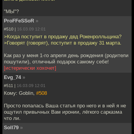
"МЫ"?
ProFFeSSoR
»
#510 |
16.03.09 12:01
>Когда поступит в продажу двд Рокенролльщика?
>Говорят (говорят), поступит в продажу 31 марта.
Как раз у меня 1-го апреля день рождения (родители
пошутили), отличный подарок самому себе!
[истерически хохочет]
Evg_74
»
#511 |
16.03.09 12:01
Кому: Goblin,
#508
Просто попалась Ваша статья про него и в ней я не
ощутил привычных Вам иронии, лёгкого сарказма
что ли.
Soll79
»