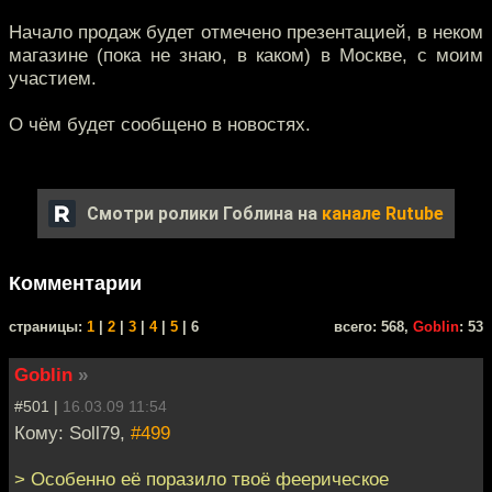
Начало продаж будет отмечено презентацией, в неком
магазине (пока не знаю, в каком) в Москве, с моим
участием.
О чём будет сообщено в новостях.
Смотри ролики Гоблина на
канале Rutube
Комментарии
cтраницы:
1
|
2
|
3
|
4
|
5
| 6
всего: 568,
Goblin
: 53
Goblin
»
#501 |
16.03.09 11:54
Кому: Soll79,
#499
> Особенно её поразило твоё феерическое