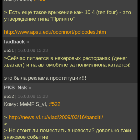
> Есть ещё такое врыжение как- 10 4 (ten four) - это
утверждение типа "Принято"
http://www.apsu.edu/oconnort/polcodes.htm
laidback
»
#531 |
16.03.09 13:23
>Сейчас питается в нехеровых ресторанах (денег
хватает) и на автомобиле за полмилиона катается!
это была реклама проституции!!!
PKS_Nsk
»
#532 |
16.03.09 13:23
Кому: MeMFiS_vl,
#522
>
http://news.vl.ru/vlad/2009/03/16/banditi/
>
> Не стоит ли поместить в новости? довольно таки
знаковое событие