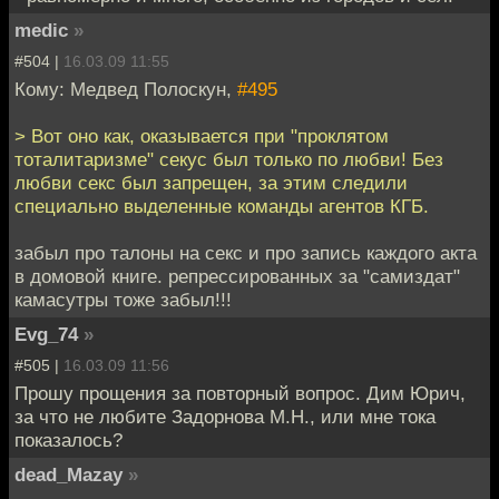
medic
»
#504 |
16.03.09 11:55
Кому: Медвед Полоскун,
#495
> Вот оно как, оказывается при "проклятом
тоталитаризме" секус был только по любви! Без
любви секс был запрещен, за этим следили
специально выделенные команды агентов КГБ.
забыл про талоны на секс и про запись каждого акта
в домовой книге. репрессированных за "самиздат"
камасутры тоже забыл!!!
Evg_74
»
#505 |
16.03.09 11:56
Прошу прощения за повторный вопрос. Дим Юрич,
за что не любите Задорнова М.Н., или мне тока
показалось?
dead_Mazay
»