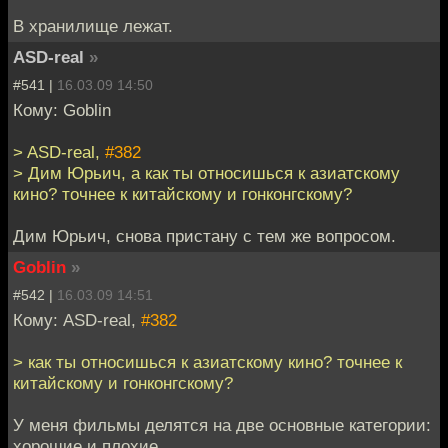
В хранилище лежат.
ASD-real
»
#541 |
16.03.09 14:50
Кому: Goblin
> ASD-real,
#382
> Дим Юрьич, а как ты относишься к азиатскому
кино? точнее к китайскому и гонконгскому?
Дим Юрьич, снова пристану с тем же вопросом.
Goblin
»
#542 |
16.03.09 14:51
Кому: ASD-real,
#382
> как ты относишься к азиатскому кино? точнее к
китайскому и гонконгскому?
У меня фильмы делятся на две основные категории:
хорошие и плохие.