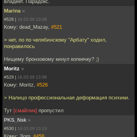
владеет. Парадокс.
Marina
»
#528 |
16.03.09 13:08
Кому: dead_Mazay,
#521
> нет, по по челябинскому "Арбату" ходил,
понравилось
Нищему бронзовому кинул копеечку? ;)
Moritz
»
#529 |
16.03.09 13:08
Кому: Moritz,
#526
> Налицо профессиональная деформация психики.
Тут
[смайлик]
пропустил
PKS_Nsk
»
#530 |
16.03.09 13:13
Кому: Jlom,
#456