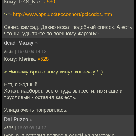
Кому: PKS_Nsk,
#530
> >
http://www.apsu.edu/oconnort/polcodes.htm
Сенкс, камрад. Давно искал подобный список. А есть
что-нибудь такое по военному жаргону?
dead_Mazay
»
#535 |
16.03.09 14:12
Кому: Marina,
#528
> Нищему бронзовому кинул копеечку? ;)
Нет, я жадный.
Хотел, наоборот, все оттуда выгрести, но я еще и
трусливый - оставил как есть.
Улица очень понравилась.
Del Puzzo
»
#536 |
16.03.09 14:12
Goblin, я оставил вопрос в одной из заметок о