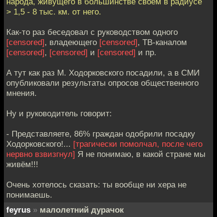
народа, живущего в большинстве своём в радиусе
> 1,5 - 8 тыс. км. от него.
Как-то раз беседовал с руководством одного
[censored]
, владеющего
[censored]
, ТВ-каналом
[censored]
,
[censored]
и
[censored]
и пр.
А тут как раз М. Ходорковского посадили, а в СМИ
опубликовали результаты опросов общественного
мнения.
Ну и руководитель говорит:
- Представляете, 86% граждан одобрили посадку
Ходорковского!...
[трагически помолчал, после чего
нервно взвизгнул]
Я не понимаю, в какой стране мы
живём!!!
Очень хотелось сказать: ты вообще ни хера не
понимаешь.
feyrus
»
малолетний дурачок