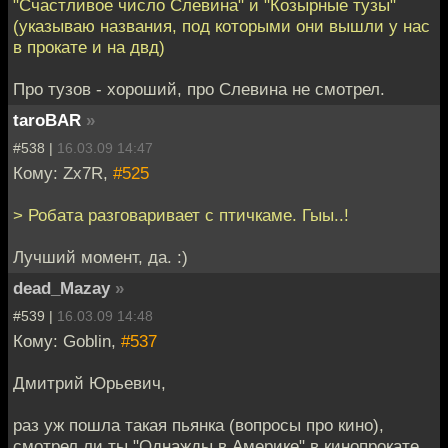
"Счастливое число Слевина" и "Козырные тузы"
(указываю названия, под которыми они вышли у нас
в прокате и на двд)
Про тузов - хороший, про Слевина не смотрел.
taroBAR
»
#538 |
16.03.09 14:47
Кому: Zx7R,
#525
> Робата разговаривает с птичкаме. Гыы..!
Лучший момент, да. :)
dead_Mazay
»
#539 |
16.03.09 14:48
Кому: Goblin,
#537
Дмитрий Юрьевич,
раз уж пошла такая пьянка (вопросы про кино),
смотрел ли ты "Однажды в Америке" в кинопрокате