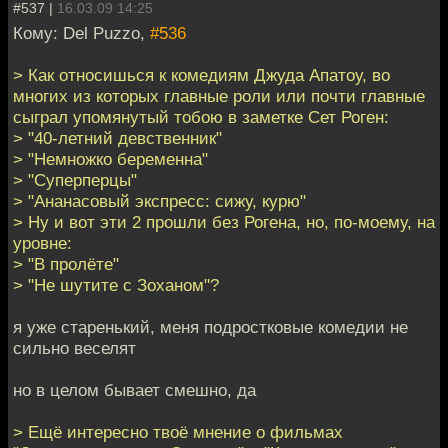
#537 |
16.03.09 14:25
Кому: Del Puzzo,
#536
> Как относишься к комедиям Джуда Апатоу, во
многих из которых главные роли или почти главные
сыграл упомянутый тобою в заметке Сет Роген:
> "40-летний девственник"
> "Немножко беременна"
> "Суперперцы"
> "Ананасовый экспресс: сижу, курю"
> Ну и вот эти 2 прошли без Рогена, но, по-моему, на
уровне:
> "В пролёте"
> "Не шутите с Зоханом"?
я уже старенький, меня подростковые комедии не
сильно веселят
но в целом бывает смешно, да
> Ещё интересно твоё мнение о фильмах