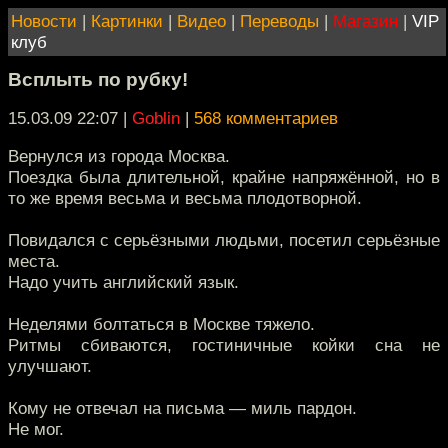
Новости
|
Картинки
|
Видео
|
Переводы
|
Магазин
|
VIP
клуб
Всплыть по рубку!
15.03.09 22:07
|
Goblin
|
568 комментариев
Вернулся из города Москва.
Поездка была длительной, крайне напряжённой, но в
то же время весьма и весьма плодотворной.
Повидался с серьёзными людьми, посетил серьёзные
места.
Надо учить английский язык.
Неделями болтаться в Москве тяжело.
Ритмы сбиваются, гостиничные койки сна не
улучшают.
Кому не отвечал на письма — миль пардон.
Не мог.