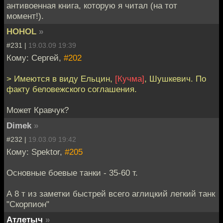
антивоенная книга, которую я читал (на тот
момент!).
HOHOL
»
#231 |
19.03.09 19:39
Кому: Cергей,
#202
> Имеются в виду Ельцин,
[Кучма]
, Шушкевич. По
факту беловежского соглашения.
Может Кравчук?
Dimek
»
#232 |
19.03.09 19:42
Кому: Spektor,
#205
Основные боевые танки - 35-60 т.
А 8 т из заметки быстрей всего аглицкий легкий танк
"Скорпион"
Атлетыч
»