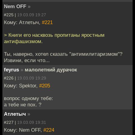
Nem OFF
»
#225 |
19.03.09 19:27
Кому: Атлетыч,
#221
> Книги его насквозь пропитаны яростным
антифашизмом.
Ты, наверно, хотел сказать "антимилитаризмом"?
Извини, еcли что...
feyrus
»
малолетний дурачок
#226 |
19.03.09 19:29
Кому: Spektor,
#205
вопрос одному тебе:
а тебе не пох. ?
Атлетыч
»
#227 |
19.03.09 19:31
Кому: Nem OFF,
#224