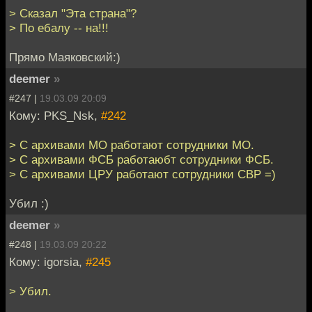
> Сказал "Эта страна"?
> По ебалу -- на!!!
Прямо Маяковский:)
deemer
»
#247 |
19.03.09 20:09
Кому: PKS_Nsk,
#242
> С архивами МО работают сотрудники МО.
> С архивами ФСБ работаюбт сотрудники ФСБ.
> С архивами ЦРУ работают сотрудники СВР =)
Убил :)
deemer
»
#248 |
19.03.09 20:22
Кому: igorsia,
#245
> Убил.