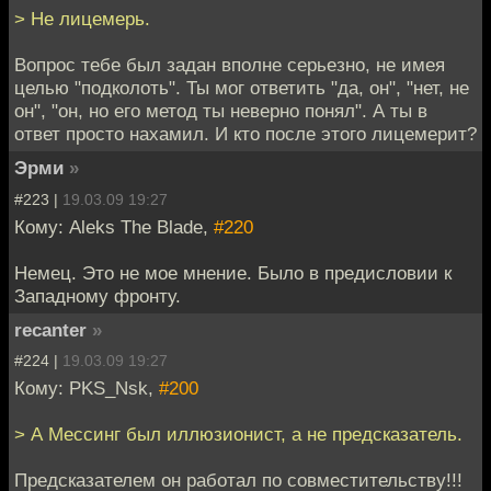
> Не лицемерь.
Вопрос тебе был задан вполне серьезно, не имея
целью "подколоть". Ты мог ответить "да, он", "нет, не
он", "он, но его метод ты неверно понял". А ты в
ответ просто нахамил. И кто после этого лицемерит?
Эрми
»
#223 |
19.03.09 19:27
Кому: Aleks The Blade,
#220
Немец. Это не мое мнение. Было в предисловии к
Западному фронту.
recanter
»
#224 |
19.03.09 19:27
Кому: PKS_Nsk,
#200
> А Мессинг был иллюзионист, а не предсказатель.
Предсказателем он работал по совместительству!!!