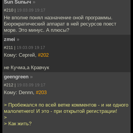
Sun Sunыч
»
#210 |
19.03.09 19:17
Не вполне понял назначение оной программы.
Бюрократический аппарат в ней ресурсов поест
море. Это минус. А плюсы?
zmei
»
#211 |
19.03.09 19:17
Кому: Cергей,
#202
не Кучма,а Кравчук
geengreen
»
#212 |
19.03.09 19:17
Кому: Dennn,
#203
> Пробежался по всей ветке комментов - и ни одного
малолетнего! И это - при открытой регистрации!
>
> Как жить?