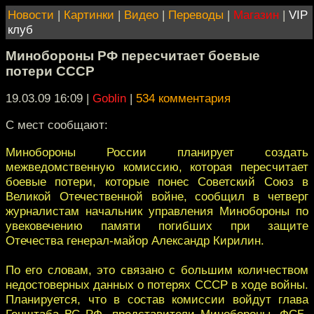
Новости
|
Картинки
|
Видео
|
Переводы
|
Магазин
|
VIP
клуб
Минобороны РФ пересчитает боевые
потери СССР
19.03.09 16:09
|
Goblin
|
534 комментария
С мест сообщают:
Минобороны России планирует создать
межведомственную комиссию, которая пересчитает
боевые потери, которые понес Советский Союз в
Великой Отечественной войне, сообщил в четверг
журналистам начальник управления Минобороны по
увековечению памяти погибших при защите
Отечества генерал-майор Александр Кирилин.
По его словам, это связано с большим количеством
недостоверных данных о потерях СССР в ходе войны.
Планируется, что в состав комиссии войдут глава
Генштаба ВС РФ, представители Минобороны, ФСБ,