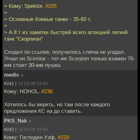
> Кому: Spektor,
#205
>
> Основные боевые танки - 35-60 т.
>
> А 8 т из заметки быстрей всего аглицкий легкий
танк "Скорпион"
Сходил по ссылке, получилось слегка не угадал.
Угнал он Scimitar - тот-же Scorpion только взамен 76-
мм стоит 30-мм пушка.
medic
»
#241 |
19.03.09 19:54
Кому: HOHOL,
#236
Хотелось бы верить, но там после каждого
предложения КС на до ставить.
PKS_Nsk
»
#242 |
19.03.09 19:59
Кому: Господин Уэф,
#229