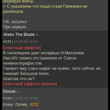
мировую войну.
> С указанием что нацистская Германия ее
развязала.
Ой, затупил
Про первую
Aleks The Blade
»
#239 |
19.03.09 19:53
[злостный оффтоп]
В гипноящике дает интервью Н.Михалков.
НасчОт своего отстранения от Союза
кинематографистов.
Говорит ему союз нафиг не нужен, зато сейчас он
снимает Большое Кино.
Шантаж что-ли?
[злостный оффтоп окончен]
Dimek
»
#240 |
19.03.09 19:54
Кому: Dimek,
#232