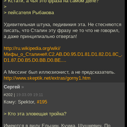
> Кстати, а чья это фраза на самом деле?
>
> пейсателя Рыбакова
Удивительная штука, педивикия эта. Не стесняются
писать, что Сталин эту фразу не то что не говорил,
а даже принципиально отвергал!
http://ru.wikipedia.org/wiki/
Мифы_о_Сталине#.C2.AB.D0.95.D1.81.D1.82.D1.8C_.
D1.87.D0.B5.D0.BB.D0.BE....
А Мессинг был иллюзионист, а не предсказатель.
http://www.skeptik.net/extras/gorny1.htm
Cергей
»
#202 |
19.03.09 19:11
Кому: Spektor,
#195
> Кто эта зловещая тройка?
Имеются в виду Ельцин, Кучма, Шушкевич. По