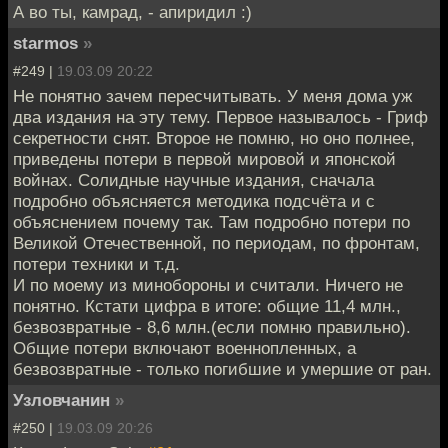
А во ты, камрад, - апиридил :)
starmos
»
#249 |
19.03.09 20:22
Не понятно зачем пересчитывать. У меня дома уж
два издания на эту тему. Первое называлось - Гриф
секретности снят. Второе не помню, но оно полнее,
приведены потери в первой мировой и японской
войнах. Солидные научные издания, сначала
подробно объясняется методика подсчёта и с
объяснением почему так. Там подробно потери по
Великой Отечественной, по периодам, по фронтам,
потери техники и т.д.
И по моему из минобороны и считали. Ничего не
понятно. Кстати цифра в итоге: общие 11,4 млн.,
безвозвратные - 8,6 млн.(если помню правильно).
Общие потери включают военнопленных, а
безвозвратные - только погибшие и умершие от ран.
Узловчанин
»
#250 |
19.03.09 20:26