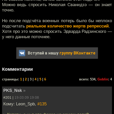
Можно ведь спросить Николая Сванидзэ — он знает
точно.
Но после подсчёта военных потерь было бы неплохо
подсчитать
реальное количество жертв репрессий
.
Хотя про это можно спросить Эдварда Радзинского —
у него данные поточнее.
Вступай в нашу
группу ВКонтакте
Комментарии
cтраницы:
1
|
2
| 3 |
4
|
5
|
6
всего: 534,
Goblin
: 4
PKS_Nsk
»
#201 |
19.03.09 19:08
Кому: Leon_Spb,
#135