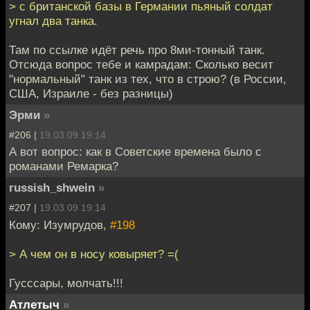
> c британской базы в Германии пьяный солдат
угнал два танка.
Там по ссылке идёт речь про 8ми-тонный танк.
Отсюда вопрос тебе и камрадам: Сколько весит
"нормальный" танк из тех, что в строю? (в России,
США, Израиле - без разницы)
Эрми
»
#206 |
19.03.09 19:14
А вот вопрос: как в Советские времена было с
романами Ремарка?
russish_shwein
»
#207 |
19.03.09 19:14
Кому: Изумрудов,
#198
> А чем он в носу ковыряет? =(
Гусccары, молчать!!!
Атлетыч
»