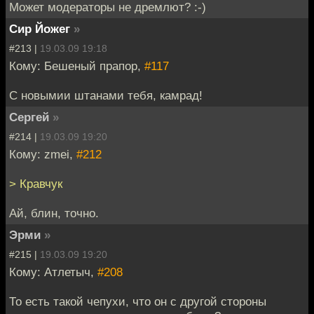
Может модераторы не дремлют? :-)
Сир Йожег
»
#213 |
19.03.09 19:18
Кому: Бешеный прапор,
#117
С новымии штанами тебя, камрад!
Cергей
»
#214 |
19.03.09 19:20
Кому: zmei,
#212
> Кравчук
Ай, блин, точно.
Эрми
»
#215 |
19.03.09 19:20
Кому: Атлетыч,
#208
То есть такой чепухи, что он с другой стороны