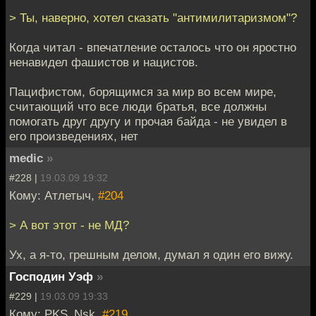
> Ты, наверно, хотел сказать "антимилитаризмом"?
Когда читал - впечатление осталось что он яростно
ненавидел фашистов и нацистов.
Пацифистом, борящимся за мир во всем мире,
считающий что все люди братья, все должны
помогать друг другу и прочая байда - не увидел в
его произведениях, нет
medic
»
#228 |
19.03.09 19:32
Кому: Атлетыч,
#204
> А вот этот - не МД?
Ух, а я-то, грешным делом, думал я один его вижу.
Господин Уэф
»
#229 |
19.03.09 19:33
Кому: PKS_Nsk,
#219