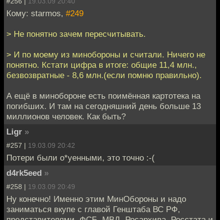
#256 |
19.03.09 20:40
Кому: starmos,
#249
> Не понятно зачем пересчитывать.
> И по моему из минобороны и считали. Ничего не
понятно. Кстати цифра в итоге: общие 11,4 млн.,
безвозвратные - 8,6 млн.(если помню правильно).
А ещё в минобороне есть поимённая картотека на
погибших. И там на сегодняшний день больше 13
миллионов человек. Как быть?
Ligr
»
#257 |
19.03.09 20:42
Потери были о*уенными, это точно :-(
d4rk5eed
»
#258 |
19.03.09 20:49
Ну конечно! Именно этим МинОбороны и надо
заниматься вкупе с главой Генштаба ВС РФ,
представителями, ФСБ, МВД, Росархива, Росстата и