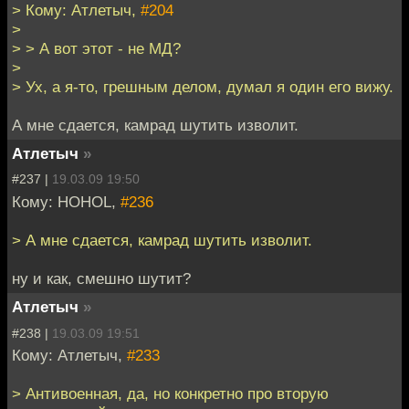
> Кому: Атлетыч,
#204
>
> > А вот этот - не МД?
>
> Ух, а я-то, грешным делом, думал я один его вижу.
А мне сдается, камрад шутить изволит.
Атлетыч
»
#237 |
19.03.09 19:50
Кому: HOHOL,
#236
> А мне сдается, камрад шутить изволит.
ну и как, смешно шутит?
Атлетыч
»
#238 |
19.03.09 19:51
Кому: Атлетыч,
#233
> Антивоенная, да, но конкретно про вторую