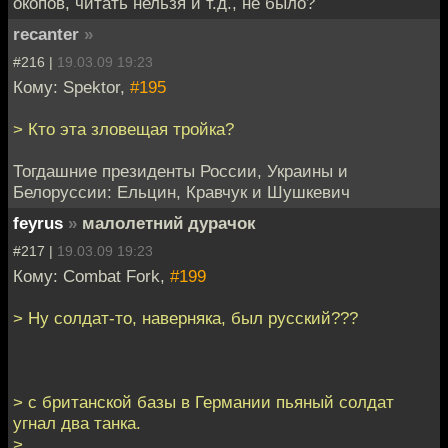
окопов, читать нельзя и т.д., не было?
recanter
»
#216 |
19.03.09 19:23
Кому: Spektor,
#195
> Кто эта зловещая тройка?
Тогдашние президенты России, Украины и
Белоруссии: Ельцин, Кравчук и Шушкевич
feyrus
»
малолетний дурачок
#217 |
19.03.09 19:23
Кому: Combat Fork,
#199
> Ну солдат-то, наверняка, был русский???
> c британской базы в Германии пьяный солдат
угнал два танка.
>