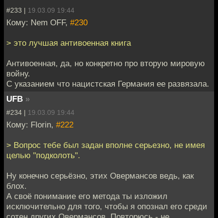
#233 |
19.03.09 19:44
Кому: Nem OFF,
#230
> это лучшая антивоенная книга
Антивоенная, да, но конкретно про вторую мировую
войну.
С указанием что нацистская Германия ее развязала.
UFB
»
#234 |
19.03.09 19:44
Кому: Florin,
#222
> Вопрос тебе был задан вполне серьезно, не имея
целью "подколоть".
Ну конечно серьёзно, этих Овермансов ведь, как
блох.
А своё понимание его метода ты изложил
исключительно для того, чтобы я опознал его среди
сотен других Овермансов. Повторюсь - не