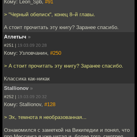
Кому: Leon_Spb,
#91
> "Черный обелиск", конец 8–й главы.
А стоит прочитать эту книгу? Заранее спасибо.
Атлетыч
»
#251 |
19.03.09 20:28
Кому: Узловчанин,
#250
> А стоит прочитать эту книгу? Заранее спасибо.
Классика как-никак
Stallionov
»
#252 |
19.03.09 20:32
Кому: Stallionov,
#128
> Эх, темнота я необразованная...
Ознакомился с заметкой на Википедии и понял, что
про Мессинга я уже читал и, более того, смотрел