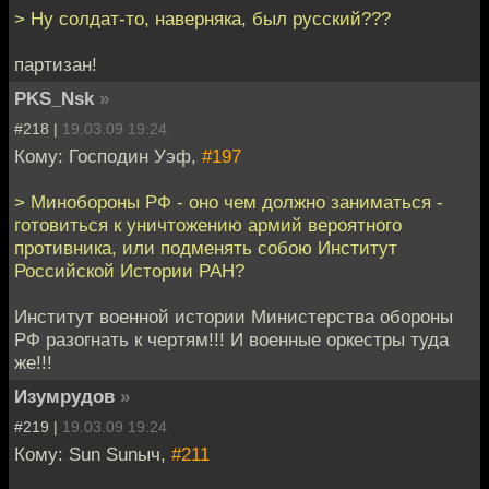
> Ну солдат-то, наверняка, был русский???
партизан!
PKS_Nsk
»
#218 |
19.03.09 19:24
Кому: Господин Уэф,
#197
> Минобороны РФ - оно чем должно заниматься -
готовиться к уничтожению армий вероятного
противника, или подменять собою Институт
Российской Истории РАН?
Институт военной истории Министерства обороны
РФ разогнать к чертям!!! И военные оркестры туда
же!!!
Изумрудов
»
#219 |
19.03.09 19:24
Кому: Sun Sunыч,
#211