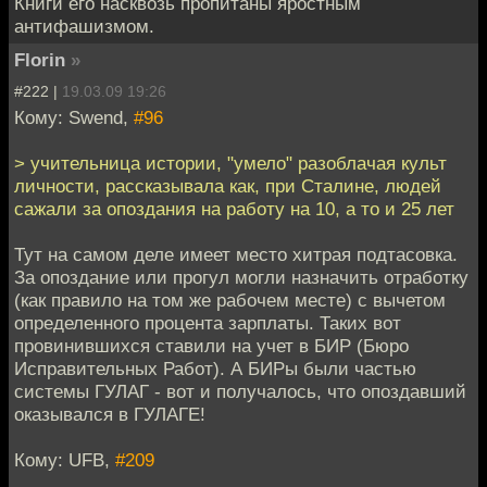
Книги его насквозь пропитаны яростным
антифашизмом.
Florin
»
#222 |
19.03.09 19:26
Кому: Swend,
#96
> учительница истории, "умело" разоблачая культ
личности, рассказывала как, при Сталине, людей
сажали за опоздания на работу на 10, а то и 25 лет
Тут на самом деле имеет место хитрая подтасовка.
За опоздание или прогул могли назначить отработку
(как правило на том же рабочем месте) с вычетом
определенного процента зарплаты. Таких вот
провинившихся ставили на учет в БИР (Бюро
Исправительных Работ). А БИРы были частью
системы ГУЛАГ - вот и получалось, что опоздавший
оказывался в ГУЛАГЕ!
Кому: UFB,
#209