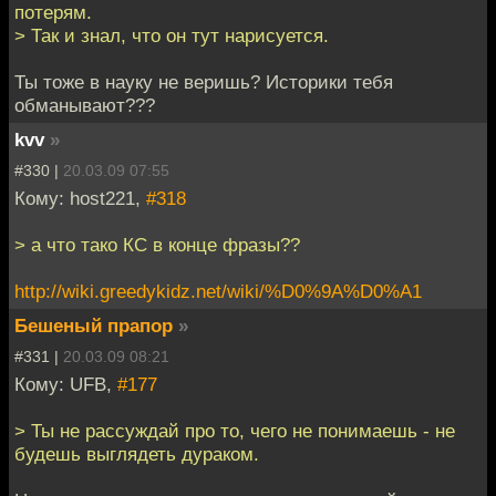
потерям.
> Так и знал, что он тут нарисуется.
Ты тоже в науку не веришь? Историки тебя
обманывают???
kvv
»
#330 |
20.03.09 07:55
Кому: host221,
#318
> а что тако КС в конце фразы??
http://wiki.greedykidz.net/wiki/%D0%9A%D0%A1
Бешеный прапор
»
#331 |
20.03.09 08:21
Кому: UFB,
#177
> Ты не рассуждай про то, чего не понимаешь - не
будешь выглядеть дураком.