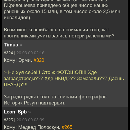
Г.Кривошеева приведено общее число наших
раненных около 15 млн, в том числе около 2,5 млн
инвалидов).
Возможно, я ошибаюсь в понимании того, как
противниками учитывались потери раненными?
Timus
»
#324 |
20.03.09 02:16
Кому: Эрми,
#320
> Ни хуя себе!!! Это ж ФОТОШОП!!! Хде
заградотряды??? Хде НКВД??? Замазали??? Даёшь
ПРАВДУ!!!
Заградотряды стоят за спинами фотографов.
Историк Резун подтвердит.
Leon_Spb
»
#325 |
20.03.09 03:39
Кому: Медвед Полоскун,
#265