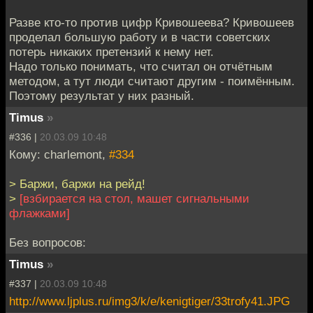
Разве кто-то против цифр Кривошеева? Кривошеев
проделал большую работу и в части советских
потерь никаких претензий к нему нет.
Надо только понимать, что считал он отчётным
методом, а тут люди считают другим - поимённым.
Поэтому результат у них разный.
Timus
»
#336 |
20.03.09 10:48
Кому: charlemont,
#334
> Баржи, баржи на рейд!
>
[взбирается на стол, машет сигнальными
флажками]
Без вопросов:
Timus
»
#337 |
20.03.09 10:48
http://www.ljplus.ru/img3/k/e/kenigtiger/33trofy41.JPG