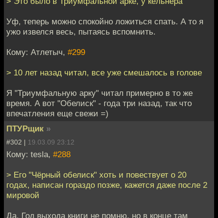
> Это было в Триумфальной арке, у кёльнера
Уф, теперь можно спокойно ложиться спать. А то я
ужо извелся весь, пытаясь вспомнить.
Кому: Атлетыч,
#299
> 10 лет назад читал, все уже смешалось в голове
Я "Триумфальную арку" читал примерно в то же
время. А вот "Обелиск" - года три назад, так что
впечатления еще свежи =)
ПТУРщик
»
#302 |
19.03.09 23:12
Кому: tesla,
#288
> Его "Чёрный обелиск" хоть и повествует о 20
годах, написан гораздо позже, кажется даже после 2
мировой
Да. Год выхода книги не помню, но в конце там