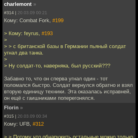
charlemont
»
#314 |
20.03.09 00:21
Кому: Combat Fork,
#199
> Кому: feyrus,
#193
>
> > c британской базы в Германии пьяный солдат
угнал два танка.
>
> Ну солдат-то, наверняка, был русский???
Забавно то, что он сперва угнал один - тот
поломался быстро. Солдат вернулся обратно и взял
вторую единицу техники. Эта оказалась исправней,
он ещё с гаишниками поперегонялся.
Florin
»
#315 |
20.03.09 00:34
Кому: UFB,
#312
> > Потому что обнаружить остальные можно только