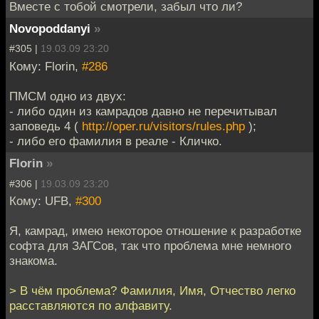
Вместе с тобой смотрели, забыл что ли?
Novopoddanyi
»
#305 |
19.03.09 23:20
Кому: Florin,
#286
ПМСМ одно из двух:
- либо один из камрадов давно не перечитывал
заповедь 4 (
http://oper.ru/visitors/rules.php
);
- либо его фамилия в реале - Кличко.
Florin
»
#306 |
19.03.09 23:20
Кому: UFB,
#300
Я, камрад, имею некоторое отношение к разработке
софта для ЗАГСов, так что проблема мне немного
знакома.
> В чём проблема? Фамилия, Имя, Отчество легко
расставляются по алфавиту.