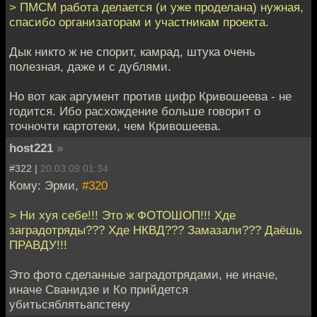
> ПМСМ работа делается (и уже проделана) нужная,
спасибо организаторам и участникам проекта.
Дык никто ж не спорит, камрад, штука очень
полезная, даже и с дублями.
Но вот как аргумент против цифр Кривошеева - не
годится. Ибо расхождение больше говорит о
точночти картотеки, чем Кривошеева.
host221
»
#322 |
20.03.09 01:34
Кому: Эрми,
#320
> Ни хуя себе!!! Это ж ФОТОШОП!!! Хде
заградотряды??? Хде НКВД??? Замазали??? Даёшь
ПРАВДУ!!!
Это фото сделанные заградотрядами, не иначе,
иначе Сванидзе и Ко прийдется
убитьсяблятьапстену