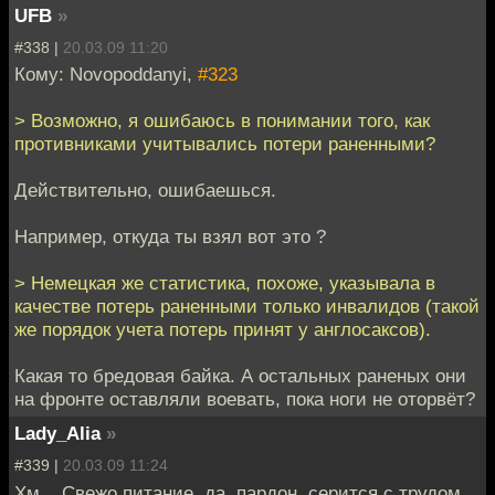
UFB
»
#338 |
20.03.09 11:20
Кому: Novopoddanyi,
#323
> Возможно, я ошибаюсь в понимании того, как
противниками учитывались потери раненными?
Действительно, ошибаешься.
Например, откуда ты взял вот это ?
> Немецкая же статистика, похоже, указывала в
качестве потерь раненными только инвалидов (такой
же порядок учета потерь принят у англосаксов).
Какая то бредовая байка. А остальных раненых они
на фронте оставляли воевать, пока ноги не оторвёт?
Lady_Alia
»
#339 |
20.03.09 11:24
Хм... Свежо питание, да, пардон, серится с трудом.