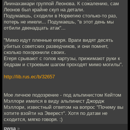
Лиинахамари группой Леонова. К сожалению, сам
Леонов был крайне скуп на детали.
Подумаешь, сходили в Норвегию столько-то раз,
потерь не имели... Подумаешь, "в этот день мы
отбили двенадцать атак"...
"Мимо идут пленные егеря. Враги видят десять
убитых советских разведчиков, и они помнят,
сколько похоронили своих.
Егеря срывают с голов картузы, прижимают руки к
бедрам и строевым шагом проходят мимо могилы".
http://lib.rus.ec/b/32657
Мое личное подозрение - под альпинистом Кейтом
Мэллори имелся в виду альпинист Джордж
Мэллори, известный ответом на вопрос "Почему вы
хотите взойти на Эверест". Хотя по датам не
сходится, мягко говоря. :)
pwsa
»