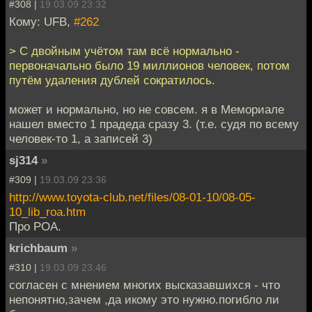
#308 |
19.03.09 23:32
Кому: UFB,
#262
> С двойным учётом там всё нормально -
первоначально было 19 миллионов человек, потом
путём удаления дублей сократилось.
может и нормально, но не совсем. я в Мемориале
нашел вместо 1 прадеда сразу 3. (т.е. судя по всему
человек-то 1, а записей 3)
sj314
»
#309 |
19.03.09 23:36
http://www.toyota-club.net/files/08-01-10/08-05-
10_lib_roa.htm
Про РОА.
krichbaum
»
#310 |
19.03.09 23:46
согласен с мнением многих высказавшихся - что
непонятно,зачем ,да икому это нужно.погибло ли