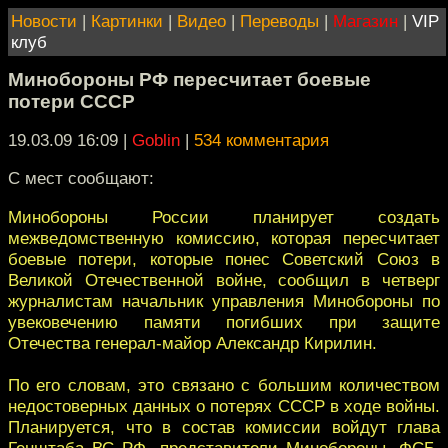
Новости
|
Картинки
|
Видео
|
Переводы
|
Магазин
|
VIP
клуб
Минобороны РФ пересчитает боевые
потери СССР
19.03.09 16:09
|
Goblin
|
534 комментария
С мест сообщают:
Минобороны России планирует создать
межведомственную комиссию, которая пересчитает
боевые потери, которые понес Советский Союз в
Великой Отечественной войне, сообщил в четверг
журналистам начальник управления Минобороны по
увековечению памяти погибших при защите
Отечества генерал-майор Александр Кирилин.
По его словам, это связано с большим количеством
недостоверных данных о потерях СССР в ходе войны.
Планируется, что в состав комиссии войдут глава
Генштаба ВС РФ, представители Минобороны, ФСБ,