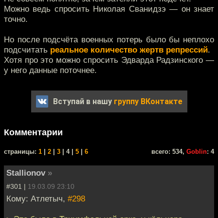
Можно ведь спросить Николая Сванидзэ — он знает
точно.
Но после подсчёта военных потерь было бы неплохо
подсчитать
реальное количество жертв репрессий
.
Хотя про это можно спросить Эдварда Радзинского —
у него данные поточнее.
Вступай в нашу
группу ВКонтакте
Комментарии
cтраницы:
1
|
2
|
3
| 4 |
5
|
6
всего: 534,
Goblin
: 4
Stallionov
»
#301 |
19.03.09 23:10
Кому: Атлетыч,
#298