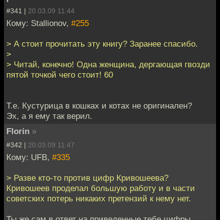
#341 |
20.03.09 11:44
Кому: Stallionov,
#255
> А стоит прочитать эту книгу? Заранее спасибо.
>
> Читай, конечно! Одна женщина, дергающая гвозди
пятой точкой чего стоит! 60
Т.е. Кустурица в кошках и котах не оригинален?
Эх, а я ему так верил.
Florin
»
#342 |
20.03.09 11:47
Кому: UFB,
#335
> Разве кто-то против цифр Кривошеева?
Кривошеев проделал большую работу и в части
советских потерь никаких претензий к нему нет.
Ты же сам в ответ на приведенные тебе цифры