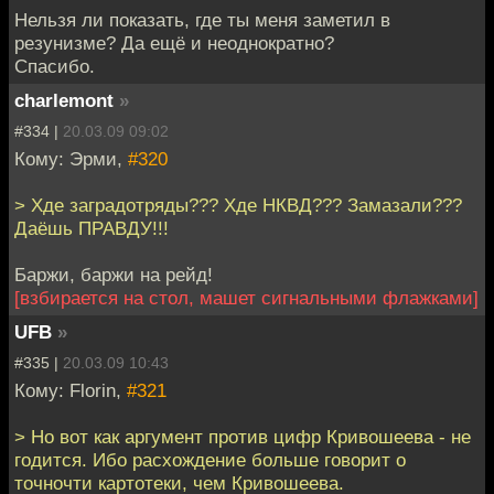
Нельзя ли показать, где ты меня заметил в
резунизме? Да ещё и неоднократно?
Спасибо.
charlemont
»
#334 |
20.03.09 09:02
Кому: Эрми,
#320
> Хде заградотряды??? Хде НКВД??? Замазали???
Даёшь ПРАВДУ!!!
Баржи, баржи на рейд!
[взбирается на стол, машет сигнальными флажками]
UFB
»
#335 |
20.03.09 10:43
Кому: Florin,
#321
> Но вот как аргумент против цифр Кривошеева - не
годится. Ибо расхождение больше говорит о
точночти картотеки, чем Кривошеева.