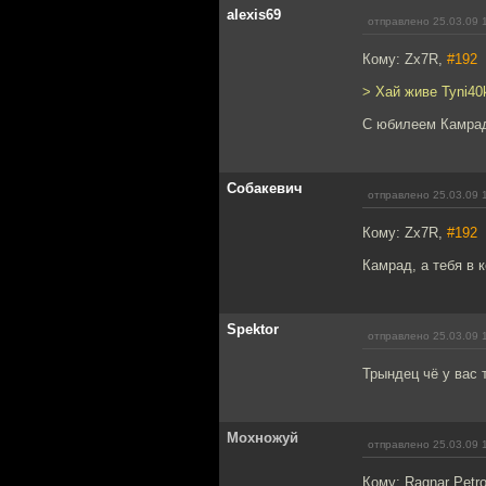
alexis69
отправлено 25.03.09 
Кому: Zx7R,
#192
> Хай живе Tyni40k
С юбилеем Камрад
Собакевич
отправлено 25.03.09 
Кому: Zx7R,
#192
Камрад, а тебя в
Spektor
отправлено 25.03.09 
Трындец чё у вас 
Мохножуй
отправлено 25.03.09 
Кому: Ragnar Petr