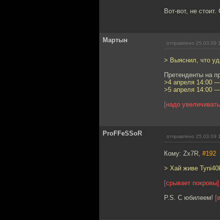
Вот-вот, не стои
Мартын
отправлено 25.03.09 
> Выяснил, что уд
Претенденты на п
>4 апреля 14:00 
>5 апреля 14:00 
[надо увеличивать
ProFFeSSoR
отправлено 25.03.09 
Кому: Zx7R,
#192
> Хай живе Tyni40k
[срывает покровы]
P.S. С юбилеем!
[