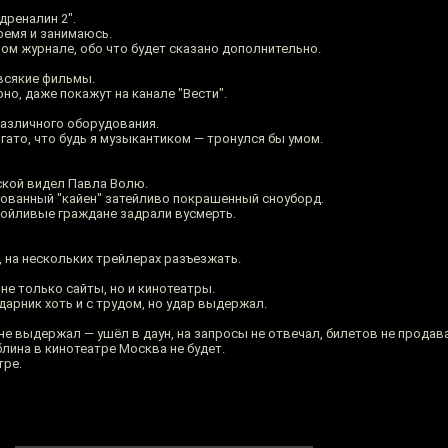
дреналин 2".
ремя и занимаюсь.
м журнале, обо что будет сказано дополнительно.
 всякие фильмы.
но, даже покажут на канале "Вести".
различного оборудования.
гато, что будь я музыкантиком — тронулся бы умом.
ской видел Павла Волю.
гованный "кайен" затейливо покрашенный сноуборд.
зойливые граждане задрали вусмерть.
, на нескольких трейлерах разъезжать.
не только сайты, но и кинотеатры.
дарник хоть и с трудом, но удар выдержал.
не выдержал — ушёл в даун, на запросы не отвечал, билетов не продав
лина в кинотеатре Москва не будет.
тре.