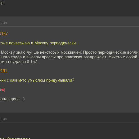
ер
10:46
#167
тоже понаезжаю в Москву периодически.
. Москву знаю лучше некоторых москвичей. Просто периодические вопли
ного труда и высеры прессы про приезжих раздражают. Ничего с собой 
тил неудачно # 157.
#191
ники с каким-то умыслом придумывали?
ик]
анальщина. :)
10:46