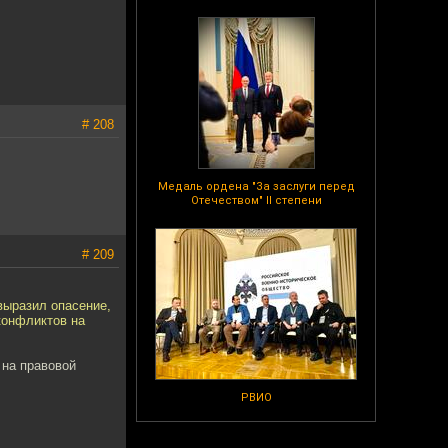
# 208
Медаль ордена "За заслуги перед
Отечеством" II степени
# 209
выразил опасение,
конфликтов на
 на правовой
РВИО