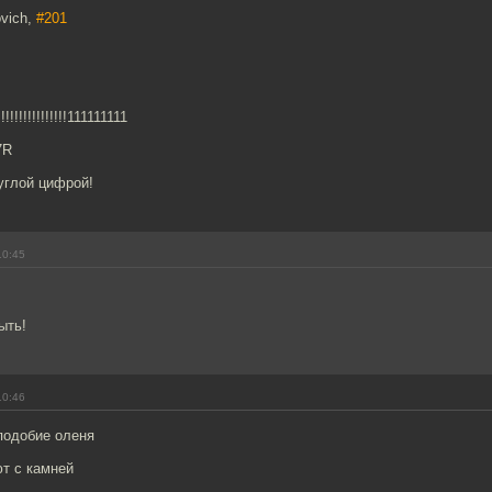
ovich,
#201
!!!!!!!!!!!111111111
7R
углой цифрой!
10:45
ыть!
10:46
подобие оленя
т с камней