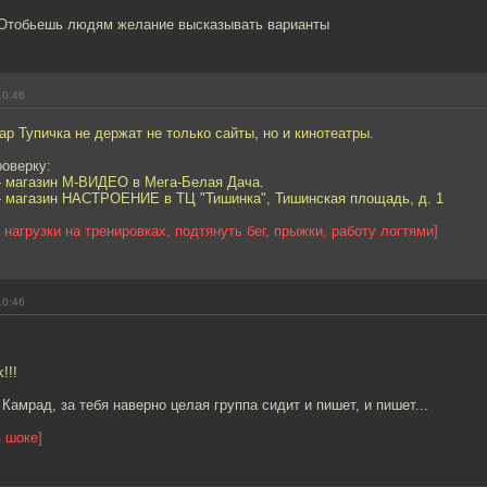
т. Отобьешь людям желание высказывать варианты
10:46
ар Тупичка не держат не только сайты, но и кинотеатры.
роверку:
— магазин М-ВИДЕО в Мега-Белая Дача.
— магазин НАСТРОЕНИЕ в ТЦ "Тишинка", Тишинская площадь, д. 1
 нагрузки на тренировках, подтянуть бег, прыжки, работу логтями]
10:46
!!!
Камрад, за тебя наверно целая группа сидит и пишет, и пишет...
в шоке]