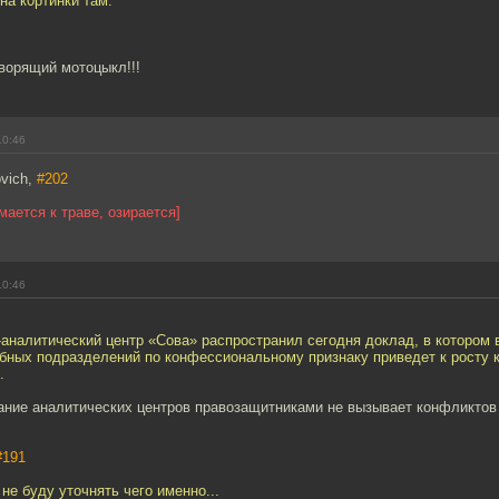
на к0ртинки там.
оворящий мотоцыкл!!!
10:46
ovich,
#202
мается к траве, озирается]
10:46
аналитический центр «Сова» распространил сегодня доклад, в котором 
обных подразделений по конфессиональному признаку приведет к росту 
.
дание аналитических центров правозащитниками не вызывает конфликтов
#191
не буду уточнять чего именно...