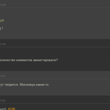
10:48
!!!
 !
10:49
 количестве комментов амнистировали?
10:51
тут творится. Мохножуи какие-то.
10:51
ovich,
#199