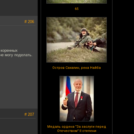
65
# 206
 коренных
не могу поделать.
Остров Сахалин, река Найба
# 207
Медаль ордена "За заслуги перед
Отечеством" II степени