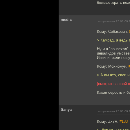
больше жрать нех
medic
отправлено 25.03.09 
Кому: Собакевич,
> Камрад, я ведь 
Ну и я "понаехал"
инвалидов умствен
Извини, если пошу
Кому: Мохножуй,
> А вы что, свои 
[смотрит на свой н
Какая серость и б
Sanya
отправлено 25.03.09 
Кому: Zx7R,
#183