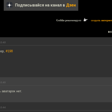
Подписывайся на канал в
Дзен
Goblin рекомендует
создать интерне
вс
10:40
кер,
#198
10:40
 аватарок нет.
10:44