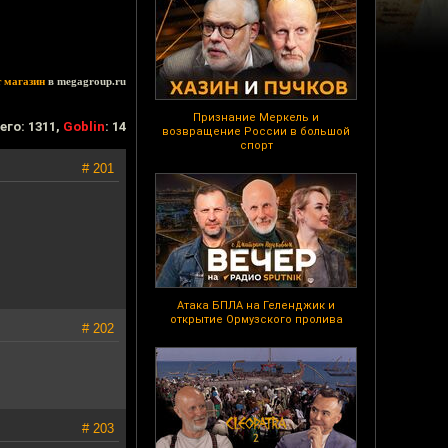
т магазин
в megagroup.ru
Признание Меркель и
его: 1311,
Goblin
: 14
возвращение России в большой
спорт
# 201
Атака БПЛА на Геленджик и
открытие Ормузского пролива
# 202
# 203