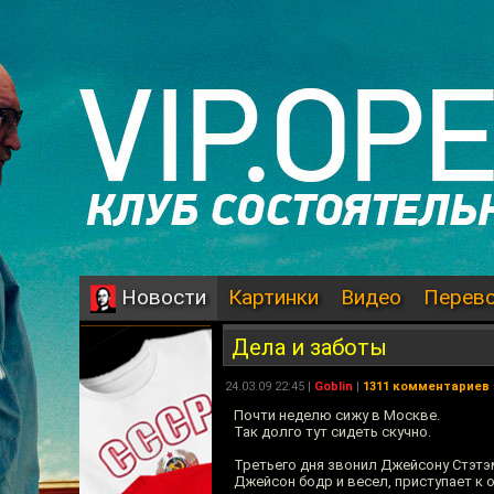
Картинки
Видео
Перев
Новости
Дела и заботы
24.03.09 22:45 |
Goblin
|
1311 комментариев
Почти неделю сижу в Москве.
Так долго тут сидеть скучно.
Третьего дня звонил Джейсону Стэтэм
Джейсон бодр и весел, приступает к 