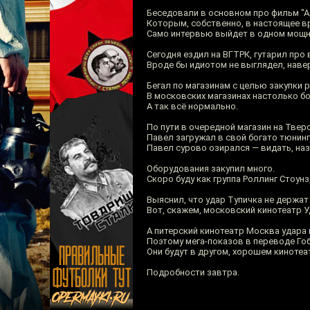
Беседовали в основном про фильм "А
Которым, собственно, в настоящее в
Само интервью выйдет в одном мощно
Сегодня ездил на ВГТРК, гутарил про
Вроде бы идиотом не выглядел, навер
Бегал по магазинам с целью закупки 
В московских магазинах настолько бо
А так всё нормально.
По пути в очередной магазин на Твер
Павел загружал в свой богато тюнин
Павел сурово озирался — видать, на
Оборудования закупил много.
Скоро буду как группа Роллинг Стоунз
Выяснил, что удар Тупичка не держат 
Вот, скажем, московский кинотеатр У
А питерский кинотеатр Москва удара 
Поэтому мега-показов в переводе Гоб
Они будут в другом, хорошем кинотеа
Подробности завтра.