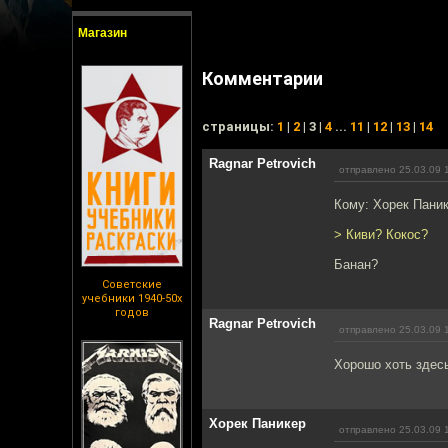
Магазин
Комментарии
cтраницы:
1
|
2
| 3 |
4
...
11
|
12
|
13
|
14
Ragnar Petrovich
отправлено 25.03.09 
Кому: Хорек Пани
> Киви? Кокос?
Банан?
Советские
учебники 1940-50х
годов
Ragnar Petrovich
отправлено 25.03.09 
Хорошо хоть здесь
Хорек Паникер
отправлено 25.03.09 