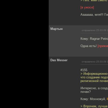
> Hint: жми смело 
[в ужосе]
Ааааааа, мля!!! Г
Мартын
отправлено 25.03.09 
Кому: Ragnar Petr
Одна есть!
[прижи
Das Messer
отправлено 25.03.09 
#155
> Информационно-
что создание под
религиозной почве
Интересно, а соз
почве?
Кому: Мохножуй,
> Впрочем, лучше 