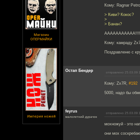
Кому: Ragnar Petr
> Киви? Кокос?
>
> Банан?
ААААААААААА!!!!!!!!
Магазин
ОПЕРМАЙКИ
Кому: камраду Zx
Поздравленю с кр
Остап Бендер
отправлено 25.03.09 
Кому: Zx7R,
#192
5000, надо бы обм
feyrus
отправлено 25.03.09 
Империя ножей
малолетний дурачок
мохножуй - это на
они мох соскребаю