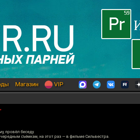
оды
Магазин
VIP
»
у, провёл беседу.
очередным съёмкам, на этот раз — в фильме Сильвестра.