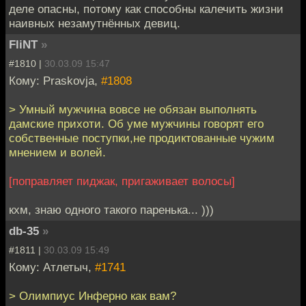
деле опасны, потому как способны калечить жизни
наивных незамутнённых девиц.
FliNT
»
#1810 |
30.03.09 15:47
Кому: Praskovja,
#1808
> Умный мужчина вовсе не обязан выполнять
дамские прихоти. Об уме мужчины говорят его
собственные поступки,не продиктованные чужим
мнением и волей.
[поправляет пиджак, пригаживает волосы]
кхм, знаю одного такого паренька... )))
db-35
»
#1811 |
30.03.09 15:49
Кому: Атлетыч,
#1741
> Олимпиус Инферно как вам?