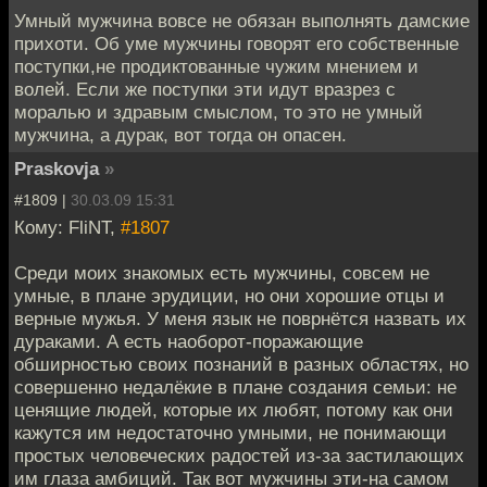
Умный мужчина вовсе не обязан выполнять дамские
прихоти. Об уме мужчины говорят его собственные
поступки,не продиктованные чужим мнением и
волей. Если же поступки эти идут вразрез с
моралью и здравым смыслом, то это не умный
мужчина, а дурак, вот тогда он опасен.
Praskovja
»
#1809 |
30.03.09 15:31
Кому: FliNT,
#1807
Среди моих знакомых есть мужчины, совсем не
умные, в плане эрудиции, но они хорошие отцы и
верные мужья. У меня язык не поврнётся назвать их
дураками. А есть наоборот-поражающие
обширностью своих познаний в разных областях, но
совершенно недалёкие в плане создания семьи: не
ценящие людей, которые их любят, потому как они
кажутся им недостаточно умными, не понимающи
простых человеческих радостей из-за застилающих
им глаза амбиций. Так вот мужчины эти-на самом