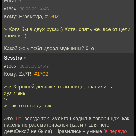
FliNT
»
#1804 |
30.03.09 14:46
Кому: Praskovja,
#1802
> Хотя бы в двух руках:) Хотя, опять же, всё от цели
зависит:)
Какой же у тебя идеал мужчины? 0_о
Sesstra
»
#1805 |
30.03.09 14:47
Кому: Zx7R,
#1702
> > Хорошей девочке, отличнице, нравились
хулиганы
>
> Так это всегда так.
Это
[не]
всегда так. Хулиган ходил в товарищах, как
парень не рассматривался (как и я для него
девчОнкой не была). Нравились - умные
[в первую