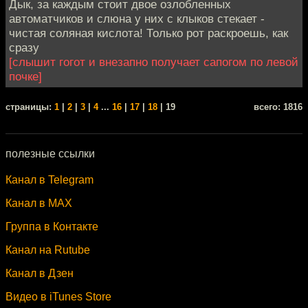
Дык, за каждым стоит двое озлобленных
автоматчиков и слюна у них с клыков стекает -
чистая соляная кислота! Только рот раскроешь, как
сразу
[слышит гогот и внезапно получает сапогом по левой
почке]
cтраницы:
1
|
2
|
3
|
4
...
16
|
17
|
18
| 19
всего: 1816
полезные ссылки
Канал в Telegram
Канал в MAX
Группа в Контакте
Канал на Rutube
Канал в Дзен
Видео в iTunes Store