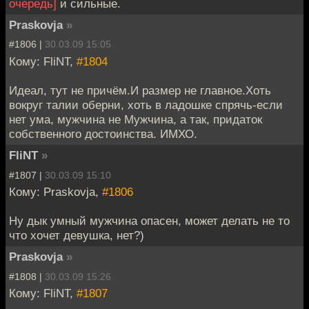
очередь]
и сильные.
Praskovja
»
#1806 |
30.03.09 15:05
Кому: FliNT,
#1804
Идеал, тут не причём.И размер не главное.Хоть
вокруг талии оберни, хоть в ладошке спрячь-если
нет ума, мужчина не Мужчина, а так, придаток
собственного достоинства. ИМХО.
FliNT
»
#1807 |
30.03.09 15:10
Кому: Praskovja,
#1806
Ну дык умный мужчина опасен, может делать не то
что хочет девушка, нет?)
Praskovja
»
#1808 |
30.03.09 15:26
Кому: FliNT,
#1807