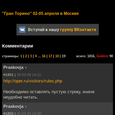
"Гран Торино" 02-05 апреля в Москве
Вступай в нашу
группу ВКонтакте
Комментарии
cтраницы:
1
|
2
|
3
|
4
...
16
|
17
|
18
| 19
всего: 1816,
Goblin
: 98
Praskovja
»
#1801 |
30.03.09 14:11
http://oper.ru/visitors/rules.php
Необходимо оставлять пустую строку, иначе
неудобно читать.
Praskovja
»
#1802 |
30.03.09 14:30