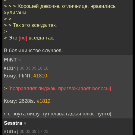
> > > Хорошей девочке, отличнице, нравились
хулиганы
> >
> > Так это всегда так.
>
> Это
[не]
всегда так.
В большинстве случаёв.
FliNT
»
#1814 |
30.03.09 16:16
Кому: FliNT,
#1810
>
[поправляет пиджак, приглаживает волосы]
Кому: 2628is,
#1812
я с ноута пишу, тут клава гадкая плюс пунто(
Sesstra
»
#1815 |
30.03.09 17:23