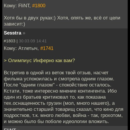
Кому: FliNT,
#1800
Хотя бы в двух руках:) Хотя, опять же, всё от цели
зависит:)
Sesstra
»
#1803 |
30.03.09 14:41
Кому: Атлетыч,
#1741
> Олимпиус Инферно как вам?
Встретив в одной из веток твой отзыв, насчет
фильма успокоилась и смотрела одним глазом.
После "одним глазом" - спокойствие осталось.
Кстати, тоже интересно мнение контингента. Ибо
один из братьев критиковал то, как показана
тех.оснащенность грузин (мол, много нашего), а
значительно старший товарищ сказал, что кино для
подростков, т.к. много любви, война - так, грохотом,
и можно было бы поболе идеологии вложить.