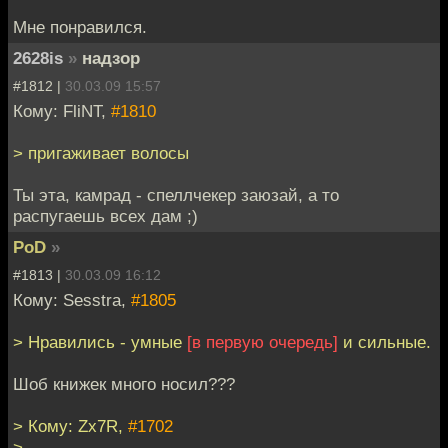
Мне понравился.
2628is
»
надзор
#1812 |
30.03.09 15:57
Кому: FliNT,
#1810
> пригаживает волосы
Ты эта, камрад - спеллчекер заюзай, а то
распугаешь всех дам ;)
PoD
»
#1813 |
30.03.09 16:12
Кому: Sesstra,
#1805
> Нравились - умные
[в первую очередь]
и сильные.
Шоб книжек много носил???
> Кому: Zx7R,
#1702
>