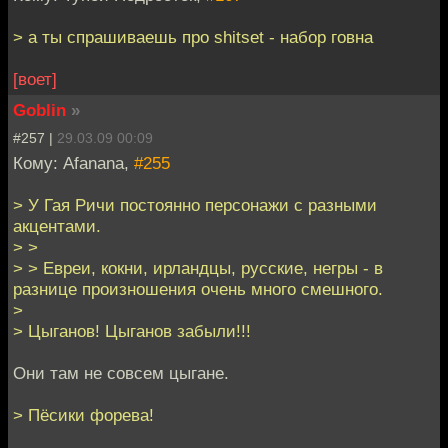
> а ты спрашиваешь про shitset - набор говна
[воет]
Goblin
»
#257 |
29.03.09 00:09
Кому: Afanana,
#255
> У Гая Ричи постоянно персонажи с разными
акцентами.
> >
> > Евреи, кокни, ирландцы, русские, негры - в
разнице произношения очень много смешного.
>
> Цыганов! Цыганов забыли!!!
Они там не совсем цыгане.
> Пёсики форева!