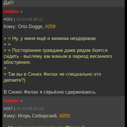
Да!!!
Goblin
»
#262 |
29.03.09 00:11
Кому: Orto Dogge,
#259
> > Ну, у меня ещё и мимика нездоровая.
> >
> > Посторонние граждане даже рядом боятся
сидеть - выгляжу как маньяк в период весенного
обострения.
>
> Так вы в Синих Филах не специально это
делаете?)
В Синих Филах я сёрьёзно сдерживаюсь.
Goblin
»
#267 |
29.03.09 00:24
Кому: Игорь Сибирский,
#203