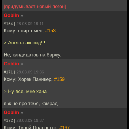
[придумывает новый погон]
Goblin
»
#154 |
28.03.09 19:11
Кому: спиртсмен,
#153
> Англо-саксоид!!!
Не, кандидатов на баржу.
Goblin
»
#171 |
28.03.09 19:36
Кому: Хорек Паникер,
#159
> Ну все, мне хана
я ж не про тебя, камрад
Goblin
»
#172 |
28.03.09 19:37
Кому: Тупой Подросток,
#167