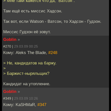
> Мне таки кажется что да, "Ватсон".
Там ещё есть миссис Хадсон.
Так вот, если Watson - Ватсон, то Хадсон - Гудзон.
Миссис Гудзон её зовут.
Goblin
»
#270 |
29.03.09 00:25
Кому: Aleks The Blade,
#248
> Не, кандидатов на баржу.
>
> Баржист-ныряльщик?
Кандидат на утопление.
Goblin
»
#349 |
29.03.09 10:26
Кому: KaSHMaR,
#347