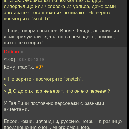
штатах. Американец не поймет шотландца,
ливерпульца или человека из уэльса, даже сами
англичане с юга плохо их понимают. Не верите -
посмотрите "snatch".
- Тони, говори понятнее! Вроде, блядь, английский
язык придумали здесь, но на нём здесь, похоже,
никто не говорит!
Goblin
»
#106 |
28.03.09 18:19
Кому: maxFx,
#97
> Не верите - посмотрите "snatch".
>
> ДЮ до сих пор не верит, что он его перевел?
У Гая Ричи постоянно персонажи с разными
акцентами.
Евреи, кокни, ирландцы, русские, негры - в разнице
произношения очень много смешного.