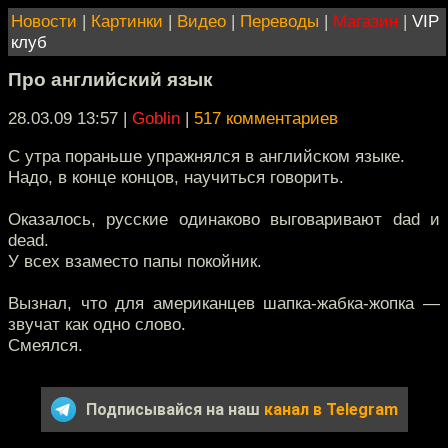
Новости
|
Картинки
|
Видео
|
Переводы
|
Магазин
|
VIP
клуб
Про английский язык
28.03.09 13:57
|
Goblin
|
517 комментариев
С утра пораньше упражнялся в английском языке.
Надо, в конце концов, научиться говорить.
Оказалось, русские одинаково выговаривают dad и
dead.
У всех взаместо папы покойник.
Вызнал, что для американцев шапка-жабка-жопка —
звучат как одно слово.
Смеялся.
Подписывайся на наш
канал в Telegram