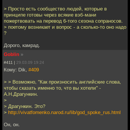
> Просто есть сообщество людей, которые в
принципе готовы через всякие вэб-мани
пожертвовать на перевод 6-того сезона сопраносов.
> поетому возникает и вопрос - а сколько-то оно надо
?
Дорого, камрад.
Goblin
»
#411 |
29.03.09 19:24
Кому: Dik,
#409
> > Возможно, "Как произносить английские слова,
чтобы сказать именно то, что вы хотели" -
А.Н.Драгункин.
>
> Драгункин. Это?
>
http://vivatfomenko.narod.ru/lib/god_spoke_rus.html
Он, он.