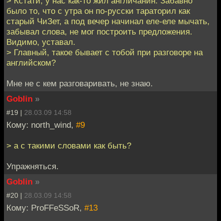
> Кстати, у нас как-то жил англичанин. Забавно
было то, что с утра он по-русски тараторил как
старый ЧиЗет, а под вечер начинал еле-еле мычать,
забывал слова, не мог построить предложения.
Видимо, уставал.
> Главный, такое бывает с тобой при разговоре на
английском?
Мне не с кем разговаривать, не знаю.
Goblin
»
#19 |
28.03.09 14:58
Кому: north_wind,
#9
> а с такими словами как быть?
Упражняться.
Goblin
»
#20 |
28.03.09 14:58
Кому: ProFFeSSoR,
#13