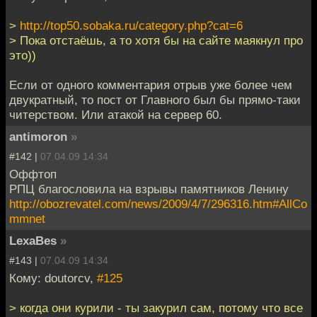
>
http://top50.sobaka.ru/category.php?cat=6
> Пока отстаёшь, а то хотя бы на сайте маякнул про
это))
Если от одного комментария отрыв уже более чем
двукратный, то пост от Главного был бы прямо-таки
читерством. Или атакой на сервер 60.
antimoron
»
#142 |
07.04.09 14:34
Оффтоп
РПЦ благословила на взрывы памятников Ленину
http://obozrevatel.com/news/2009/4/7/296316.htm#AllCo
mmnet
LexaBes
»
#143 |
07.04.09 14:34
Кому: doutorcv,
#125
> когда они курили - ты закурил сам, потому что все