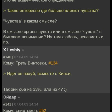
Это не академическое определение.
> Также интересно где больше влияют чувства?
"Чувства" в каком смысле?
В смысле органы чувств или в смысле "чувств" в
бытовом понимании? Ну там любовь, ненависть и
пр.
X.Leshiy
»
#140 |
07.04.09 14:34
Кому: Треть Винтовки,
#134
> Идет он нахуй, всместе с Кинси.
Так они оба из 33%, или из 4? :)
Эйдар
»
#141 |
07.04.09 14:34
Кому: спиртсмен,
#52