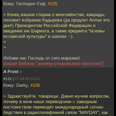
Кому: Господин Уэф,
#105
> Конец вашим спорам о многожёнстве, камрады,
положит избрание Кадырова (да продлит Аллах его
дни!) Президентом Российской Федерации и
введение им Шариата, а также предмета "основы
исламской культуры" в школах :-).
>
>
Избави нас Господь от сего маразма!
[пишет библию "антимусульманского похуизма"]
A Frost
»
#131 |
07.04.09 14:13
Кому: Darky,
#108
> Здравствуйте, товарищи. Давно мучим вопросом,
почему в кине наши переводчики с завидным
постоянством переводят международный сигнал
бедствия в радиотелефонной связи "MAYDAY", как