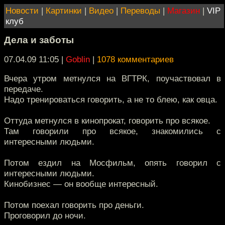
Новости
|
Картинки
|
Видео
|
Переводы
|
Магазин
|
VIP
клуб
Дела и заботы
07.04.09 11:05
|
Goblin
|
1078 комментариев
Вчера утром метнулся на ВГТРК, поучаствовал в
передаче.
Надо тренироваться говорить, а не то блею, как овца.
Оттуда метнулся в кинопрокат, говорить про всякое.
Там говорили про всякое, знакомились с
интересными людьми.
Потом ездил на Мосфильм, опять говорил с
интересными людьми.
Кинобизнес — он вообще интересный.
Потом поехал говорить про деньги.
Проговорил до ночи.