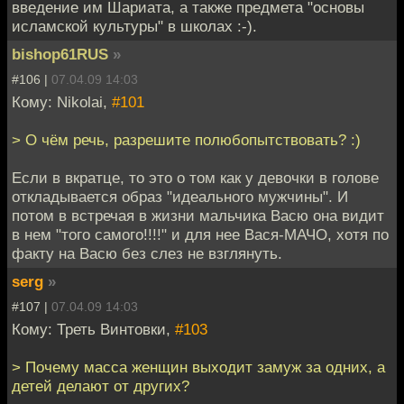
введение им Шариата, а также предмета "основы
исламской культуры" в школах :-).
bishop61RUS
»
#106 |
07.04.09 14:03
Кому: Nikolai,
#101
> О чём речь, разрешите полюбопытствовать? :)
Если в вкратце, то это о том как у девочки в голове
откладывается образ "идеального мужчины". И
потом в встречая в жизни мальчика Васю она видит
в нем "того самого!!!!" и для нее Вася-МАЧО, хотя по
факту на Васю без слез не взглянуть.
serg
»
#107 |
07.04.09 14:03
Кому: Треть Винтовки,
#103
> Почему масса женщин выходит замуж за одних, а
детей делают от других?