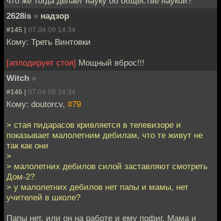
что же тогда делает науку об обществе наукой?
2628is
»
надзор
#145 |
07.04.09 14:34
Кому: Треть Винтовки
[аплодирует стоя]
Мощный вброс!!!
Witch
»
#146 |
07.04.09 14:34
Кому: doutorcv,
#79
> стая пидарасов кривляется в телевизоре и
показывает малолетним дебилам, что те живут не
так как они
>
> малолетних дебилов силой заставляют смотреть
Дом-2?
> у малолетних дебилов нет папы и мамы, нет
учителей в школе?
Папы нет, или он на работе и ему пофиг. Мама и