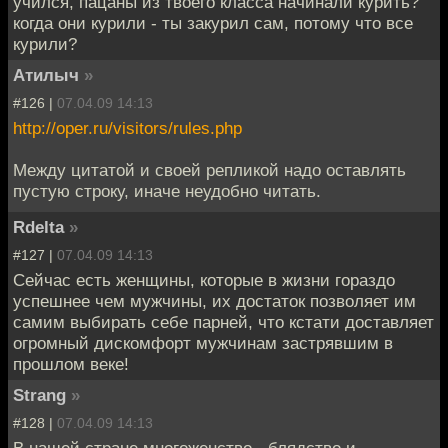
учился, пацаны из твоего класса начинали курить?
когда они курили - ты закурил сам, потому что все
курили?
Атилыч
»
#126 |
07.04.09 14:13
http://oper.ru/visitors/rules.php
Между цитатой и своей репликой надо оставлять
пустую строку, иначе неудобно читать.
Rdelta
»
#127 |
07.04.09 14:13
Сейчас есть женщины, которые в жизни гораздо
успешнее чем мужчины, их достаток позволяет им
самим выбирать себе парней, что кстати доставляет
огромный дискомфорт мужчинам застрявшим в
прошлом веке!
Strang
»
#128 |
07.04.09 14:13
В нашей стране многоженство - блядство и