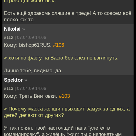
строго для животных.
Есть ещё здравомыслящие в треде! А то совсем всё
плохо как-то.
Nikolai
»
#112 |
07.04.09 14:06
Кому: bishop61RUS,
#106
> хотя по факту на Васю без слез не взглянуть.
Лично тебе, видимо, да.
Spektor
»
#113 |
07.04.09 14:06
Кому: Треть Винтовки,
#103
> Почему масса женщин выходит замуж за одних, а
детей делают от других?
Я так понял, твой настоящий папа "улетел в
командировку", а живёшь (жил) ты с непонятным