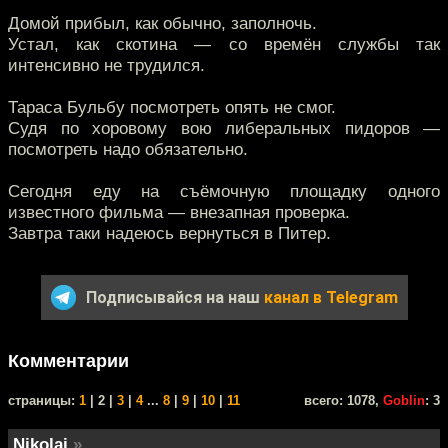
Домой прибыл, как обычно, заполночь.
Устал, как скотина — со времён службы так
интенсивно не трудился.
Тараса Бульбу посмотреть опять не смог.
Судя по хоровому вою либеральных пидоров —
посмотреть надо обязательно.
Сегодня еду на съёмочную площадку одного
известного фильма — внезапная проверка.
Завтра таки надеюсь вернуться в Питер.
Подписывайся на наш
канал в Telegram
Комментарии
cтраницы:
1
| 2 |
3
|
4
...
8
|
9
|
10
|
11
всего: 1078,
Goblin
: 3
Nikolai
»