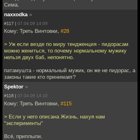
Сима.
naxxodka
»
#117 |
07.04.09 14:09
Кому: Треть Винтовки,
#28
> Уж если везде по миру тендженция - пидорасам
можно жениться, то почему нормальному мужику
нельзя двух баб, непонятно.
патамушта - нормальный мужик, он же не пидорас, а
законы такие кто принимает?
Spektor
»
#118 |
07.04.09 14:10
Кому: Треть Винтовки,
#115
> Если у него описана Жизнь, нахуя нам
"эксперименты"
Всё, приплыли.