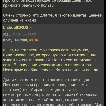
Протопопов подтверждается каждый день плюс
приносит реальную пользу.
Очень странно, что для тебя "эксперименты" ценнее
случаев из жизни.
bishop61RUS
»
#116 |
07.04.09 14:09
Кому: Nikolai,
#104
> Нет, не согласен. У человека есть разумное,
цивилизованное, которое нужно для контроля над
животной составляющей. Но это составляющая -
есть. В поведении человека много от животного.
Некоторые вообще ведут себя так по жизни всегда.
Дык и я о том, что есть только составляющая.
Поэтому нельзя сравнивать поведение самок
ласточек(те выбирают самцов только с
симметричными чертами, остальные обречены на
холостяцкие "пельмени" до конца жизни) и
поведение девчушек млеющих от губастинького Мак