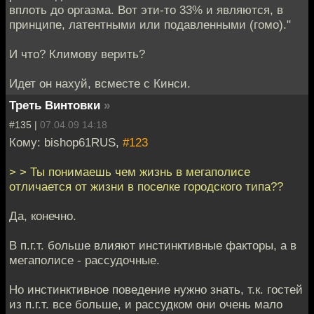
вплоть до оргазма. Вот эти-то 33% и являются, в
принципе, латентными или подавленными (гомо)."
И что? Климову верить?
Идет он нахуй, всместе с Кинси.
Треть Винтовки
»
#135 |
07.04.09 14:18
Кому: bishop61RUS,
#123
> > Ты понимаешь чем жизнь в мегаполисе
отличается от жизни в поселке городского типа??
Да, конечно.
В п.г.т. больше влияют инстинктивные факторы, а в
мегаполисе - рассудочные.
Но инстинктивное поведение нужно знать, т.к. гостей
из п.г.т. все больше, и рассудком они очень мало