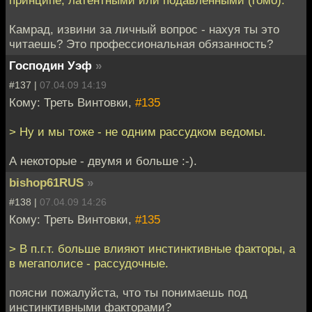
принципе, латентными или подавленными (гомо).
Камрад, извини за личный вопрос - нахуя ты это
читаешь? Это профессиональная обязанность?
Господин Уэф
»
#137 |
07.04.09 14:19
Кому: Треть Винтовки,
#135
> Ну и мы тоже - не одним рассудком ведомы.
А некоторые - двумя и больше :-).
bishop61RUS
»
#138 |
07.04.09 14:26
Кому: Треть Винтовки,
#135
> В п.г.т. больше влияют инстинктивные факторы, а
в мегаполисе - рассудочные.
поясни пожалуйста, что ты понимаешь под
инстинктивными факторами?