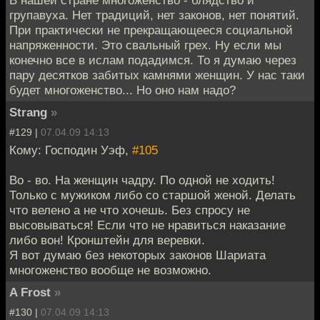
групавуха. Нет традиций, нет законов, нет понятий.
При практически не прекращающееся социальной
напряженности. Это свальный грех. Ну если мы
конечно все в ислам подадимся. То я думаю через
пару десятков забитых камнями женщин. У нас таки
будет многоженство... Но оно нам надо?
Strang
»
#129 |
07.04.09 14:13
Кому: Господин Уэф,
#105
Во - во. На женщин чадру. По одной не ходить!
Только с мужиком либо со старшой женой. Делать
что велено а не что хочешь. Без спросу не
высовываться! Если что не нравиться наказание
либо вон! Кронштейн для веревки.
Я вот думаю без некоторых законов Шариата
многоженство вообще не возможно.
A Frost
»
#130 |
07.04.09 14:13