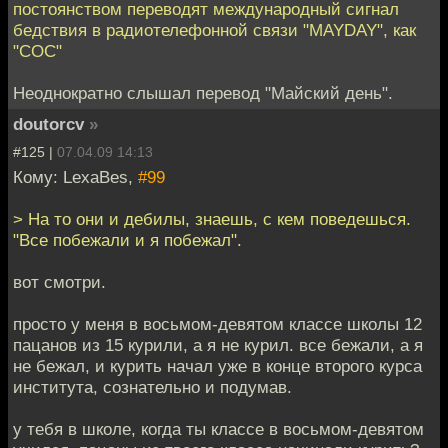
постоянством переводят международный сигнал
бедствия в радиотелефонной связи "MAYDAY", как
"СОС"
Неоднократно слышал перевод "Майский день".
doutorcv
»
#125 |
07.04.09 14:13
Кому: LexaBes,
#99
> На то они и дебилы, знаешь, с кем поведешься.
"Все побежали и я побежал".
вот смотри.
просто у меня в восьмом-девятом классе школы 12
пацанов из 15 курили, а я не курил. все бежали, а я
не бежал, и курить начал уже в конце второго курса
института, сознательно и подумав.
у тебя в школе, когда ты классе в восьмом-девятом