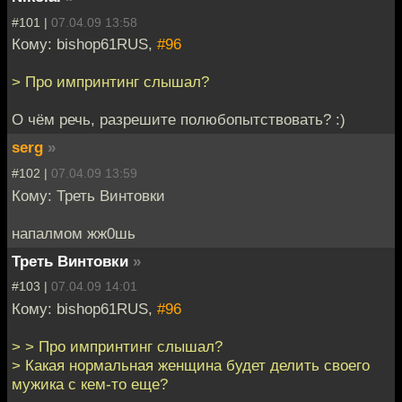
#101 |
07.04.09 13:58
Кому: bishop61RUS,
#96
> Про импринтинг слышал?
О чём речь, разрешите полюбопытствовать? :)
serg
»
#102 |
07.04.09 13:59
Кому: Треть Винтовки
напалмом жж0шь
Треть Винтовки
»
#103 |
07.04.09 14:01
Кому: bishop61RUS,
#96
> > Про импринтинг слышал?
> Какая нормальная женщина будет делить своего
мужика с кем-то еще?