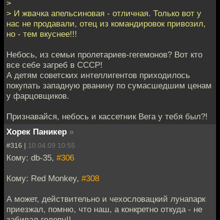
>
> И жвачка апельсиновая - отличная. Только вот у
нас не продавали, отец из командировок привозил,
но - тем вкуснее!!!
Небось, из семьи пролетариев-гегемонов? Вот кто
все себе загреб в СССР!
А детям советских интеллигентов приходилось
покупать западную рванину по сумасшедшим ценам
у фарцовщиков.
Признавайся, небось и кассетник Вега у тебя был?!
Хорек Паникер
»
#316 |
10.04.09 10:55
Кому: db-35,
#306
Кому: Red Monkey,
#308
А может, действительно и чехословацкий лунапарк
приезжал, помню, что наш, а конкретно откуда - не
забивал голову!!