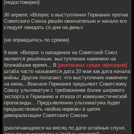
{недостоверно}
30 апреля: «Вопрос о выступлении Германии против
Советского Союза решён окончательно и начало его
следует ожидать со дня на день»
{не оправдалось по срокам}
9 мая: «Вопрос о нападении на Советский Союз
является решённым, выступление намечено на
ближайшее время... В
[разговорах среди офицеров]
штаба часто называется дата 20 мая как дата начала
войны. Другие полагают, что выступление намечено
на июнь...Вначале Германия предъявит Советскому
Союзу ультиматум с требованием более широкого
экспорта в Германию и отказа от коммунистической
пропаганды... Предъявлению ультиматума будет
предшествовать «война нервов» в целях
деморализации Советского Союза»
{различающиеся на месяц по дате штабные слухи,
деза по ультиматуму и "войне неровов"}