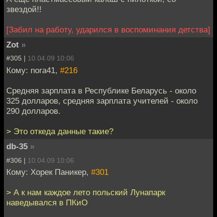
звездой!!
[Забил на работу, ударился в воспоминания детства]
Zot
»
#305 |
10.04.09 10:06
Кому: nora41,
#216
Средняя зарплата в Республике Беларусь - около
325 долларов, средняя зарплата учителей - около
290 долларов.
> Это откеда данные такие?
db-35
»
#306 |
10.04.09 10:06
Кому: Хорек Паникер,
#301
> А к нам каждое лето польский Лунапарк
наведывался в ПКиО