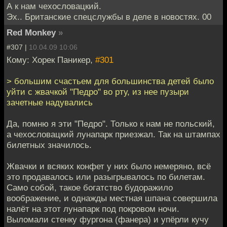
А к нам чехословацкий.
Эх.. Британские спецслужбы в деле в новостях. 00
Red Monkey
»
#307 |
10.04.09 10:06
Кому: Хорек Паникер,
#301
> большим счастьем для большинства детей было
уйти с жвачкой "Педро" во рту, из нее пузыри
зачетные надувались
Да, помню я эти "Педро". Только к нам не польский,
а чехословацкий лунапарк приезжал. Так на штампах
билетных значилось.
Жвачки и всяких конфет у них было немеряно, всё
это продавалось или разыгрывалось по билетам.
Само собой, такое богатство будоражило
воображение, и однажды местная шпана совершила
налёт на этот лунапарк под покровом ночи.
Выломали стенку фургона (фанера) и упёрли кучу