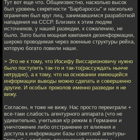
Тут вот еще что. Общеизвестно, насколько высок
был уровень секретности "Барбароссы" и насколько
ограничен был круг лиц, занимавшимся разработкой
нападения на СССР. Близких к этим людям
источников, у нашей разведки, к сожалению, не
было. Зато была мощная кампания дезинформации,
широко проводимая через военные структуры рейха,
которую богато ловили наши.
> Это не к тому, что Иосифу Виссарионовичу нужно
было поступить так-то и так-то(рассуждать нынче
нетрудно), а к тому, что на основании имеющейся
информации выводы можно сделать и совершенно
другие. И особых проколов именно разведки я не
вижу.
Согласен, я тоже не вижу. Нас просто переиграли +
все-таки слабость агентурного аппарата (что не
удивительно, учитывая к/р режим в Германии и
уничтожение либо отстранение от влияния и
доступа к информации базы советской агентуры-
"левых" + слабость технической разведки +