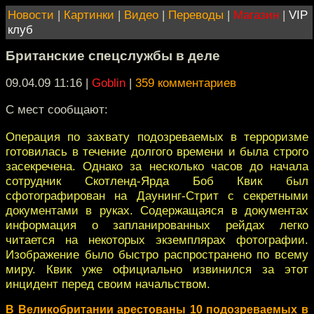
Новости
|
Картинки
|
Видео
|
Переводы
|
Магазин
|
VIP
клуб
Британские спецслужбы в деле
09.04.09 11:16
|
Goblin
|
359 комментариев
С мест сообщают:
Операция по захвату подозреваемых в терроризме
готовилась в течение долгого времени и была строго
засекречена. Однако за несколько часов до начала
сотрудник Скотленд-Ярда Боб Квик был
сфотографирован на Даунинг-Стрит с секретными
документами в руках. Содержащаяся в документах
информация о запланированных рейдах легко
читается на некоторых экземплярах фотографии.
Изображение было быстро распространено по всему
миру. Квик уже официально извинился за этот
инцидент перед своим начальством.
В Великобритании арестованы 10 подозреваемых в