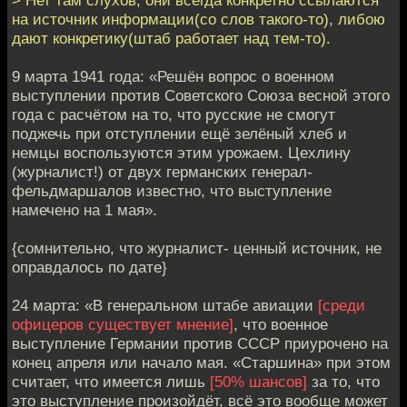
на источник информации(со слов такого-то), либою
дают конкретику(штаб работает над тем-то).
9 марта 1941 года: «Решён вопрос о военном
выступлении против Советского Союза весной этого
года с расчётом на то, что русские не смогут
поджечь при отступлении ещё зелёный хлеб и
немцы воспользуются этим урожаем. Цехлину
(журналист!) от двух германских генерал-
фельдмаршалов известно, что выступление
намечено на 1 мая».
{сомнительно, что журналист- ценный источник, не
оправдалось по дате}
24 марта: «В генеральном штабе авиации
[среди
офицеров существует мнение]
, что военное
выступление Германии против СССР приурочено на
конец апреля или начало мая. «Старшина» при этом
считает, что имеется лишь
[50% шансов]
за то, что
это выступление произойдёт, всё это вообще может