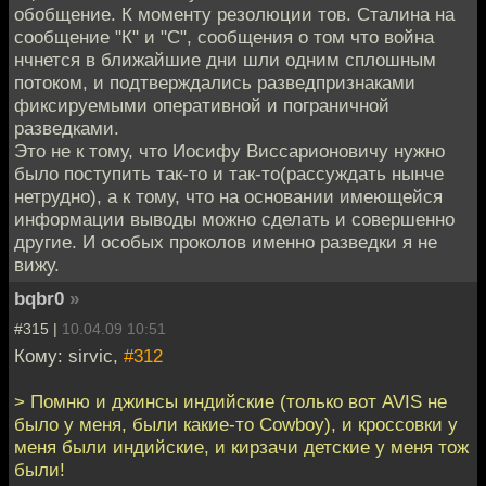
обобщение. К моменту резолюции тов. Сталина на
сообщение "К" и "С", сообщения о том что война
нчнется в ближайшие дни шли одним сплошным
потоком, и подтверждались разведпризнаками
фиксируемыми оперативной и пограничной
разведками.
Это не к тому, что Иосифу Виссарионовичу нужно
было поступить так-то и так-то(рассуждать нынче
нетрудно), а к тому, что на основании имеющейся
информации выводы можно сделать и совершенно
другие. И особых проколов именно разведки я не
вижу.
bqbr0
»
#315 |
10.04.09 10:51
Кому: sirvic,
#312
> Помню и джинсы индийские (только вот AVIS не
было у меня, были какие-то Cowboy), и кроссовки у
меня были индийские, и кирзачи детские у меня тож
были!