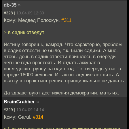
db-35
»
#328 |
10.04.09 12:30
Кому: Медвед Полоскун,
#311
> в садик отведут
Истину говоришь, камрад. Что характерно, проблем
в садик отвести не было, т.к. были садики. А мне,
чтобы дочь в садик отвести пришлось в очереди
четыре года простоять. И отдать аккурат в
последнюю группу на один год. Т.к. очередь у нас в
городе 18000 человек. И так последние лет пять. А
взятку в сорок тыщ решил принципиально не давать.
Да здравствуют достижения демократии, мать их.
BrainGrabber
»
#329 |
10.04.09 14:14
Кому: Garul,
#314
> Нет там слухов, они всегда конкретно ссылаются