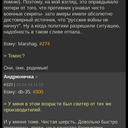
помню). Поэтому, на мой взгляд, это оправдывало
потери от того, что противник узнавал чисто
военные секреты- зато амеры имели абсолютно
достоверный источник, что "русские войны не
начнут". Ну а когда политики разрешили ситуацию,
надобность в таком сливе отпала..
Кому: Marshag,
#274
> Томис?
Они, они, родимые!
Андрюнечка
»
#320 |
10.04.09 11:19
Кому: db-35,
#300
> У меня в этом возрасте был свитер от тех же
производителей.
И у мення тоже. Чистая шерсть. Довольно быстро
протерлись локти, но в качестве безрукавки