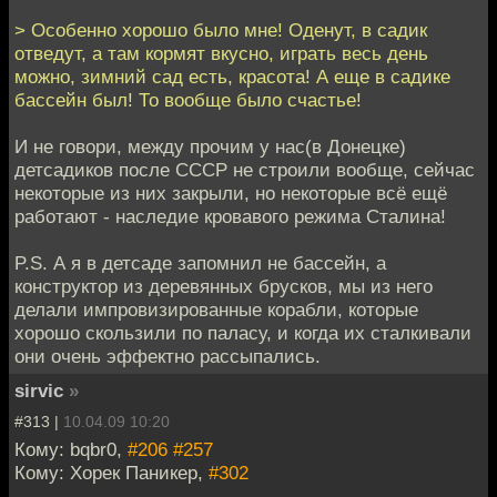
> Особенно хорошо было мне! Оденут, в садик
отведут, а там кормят вкусно, играть весь день
можно, зимний сад есть, красота! А еще в садике
бассейн был! То вообще было счастье!
И не говори, между прочим у нас(в Донецке)
детсадиков после СССР не строили вообще, сейчас
некоторые из них закрыли, но некоторые всё ещё
работают - наследие кровавого режима Сталина!
P.S. А я в детсаде запомнил не бассейн, а
конструктор из деревянных брусков, мы из него
делали импровизированные корабли, которые
хорошо скользили по паласу, и когда их сталкивали
они очень эффектно рассыпались.
sirvic
»
#313 |
10.04.09 10:20
Кому: bqbr0,
#206
#257
Кому: Хорек Паникер,
#302