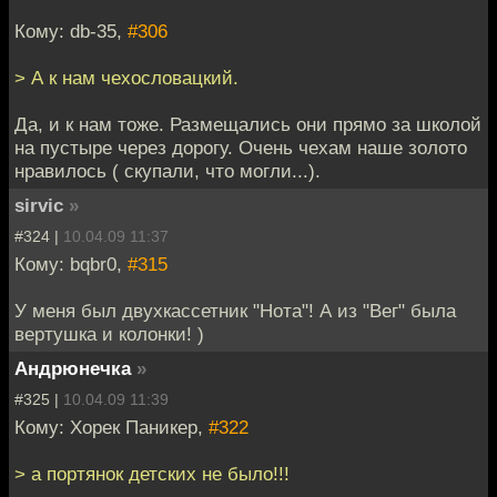
Кому: db-35,
#306
> А к нам чехословацкий.
Да, и к нам тоже. Размещались они прямо за школой
на пустыре через дорогу. Очень чехам наше золото
нравилось ( скупали, что могли...).
sirvic
»
#324 |
10.04.09 11:37
Кому: bqbr0,
#315
У меня был двухкассетник "Нота"! А из "Вег" была
вертушка и колонки! )
Андрюнечка
»
#325 |
10.04.09 11:39
Кому: Хорек Паникер,
#322
> а портянок детских не было!!!