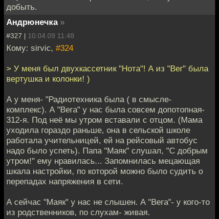
добыть.
Андрюнечка
»
#327 |
10.04.09 11:48
Кому: sirvic,
#324
> У меня был двухкассетник "Нота"! А из "Вег" была
вертушка и колонки! )
А у меня- "Радиотехника была ( в смысле-
комплекс). А "Вега" у нас была совсем допотопная-
312-я. Под неё мы утром вставали с отцом. (Мама
уходила гораздо раньше, она в сельской школе
работала учительницей, ей на рейсовый автобус
надо было успеть). Папа "Маяк" слушал, "С добрым
утром!" ему нравилась... Запомнилась мецающая
шкала настройки, по которой можно было судить о
перепадах напряжения в сети.
А сейчас "Маяк" у нас не слышен. А "Вега"- у кого-то
из родственников, по слухам- живая.