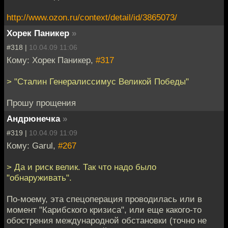
http://www.ozon.ru/context/detail/id/3865073/
Хорек Паникер
»
#318 |
10.04.09 11:06
Кому: Хорек Паникер,
#317
> "Сталин Генералиссимус Великой Победы"
Прошу прощения
Андрюнечка
»
#319 |
10.04.09 11:09
Кому: Garul,
#267
> Да и риск велик. Так что надо было
"обнаруживать".
По-моему, эта спецоперация проводилась или в
момент "Карибского кризиса", или еще какого-то
обострения международной обстановки (точно не