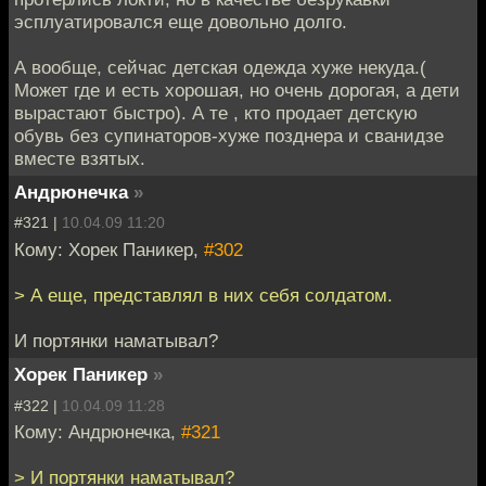
эсплуатировался еще довольно долго.
А вообще, сейчас детская одежда хуже некуда.(
Может где и есть хорошая, но очень дорогая, а дети
вырастают быстро). А те , кто продает детскую
обувь без супинаторов-хуже позднера и сванидзе
вместе взятых.
Андрюнечка
»
#321 |
10.04.09 11:20
Кому: Хорек Паникер,
#302
> А еще, представлял в них себя солдатом.
И портянки наматывал?
Хорек Паникер
»
#322 |
10.04.09 11:28
Кому: Андрюнечка,
#321
> И портянки наматывал?