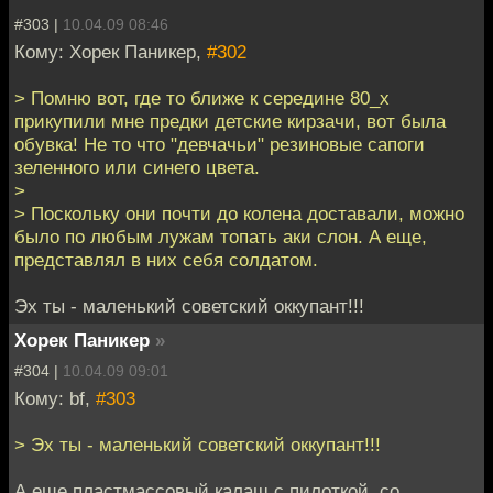
#303 |
10.04.09 08:46
Кому: Хорек Паникер,
#302
> Помню вот, где то ближе к середине 80_х
прикупили мне предки детские кирзачи, вот была
обувка! Не то что "девчачьи" резиновые сапоги
зеленного или синего цвета.
>
> Поскольку они почти до колена доставали, можно
было по любым лужам топать аки слон. А еще,
представлял в них себя солдатом.
Эх ты - маленький советский оккупант!!!
Хорек Паникер
»
#304 |
10.04.09 09:01
Кому: bf,
#303
> Эх ты - маленький советский оккупант!!!
А еще пластмассовый калаш с пилоткой, со