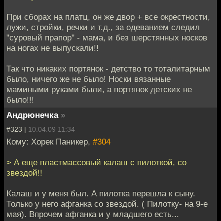
При сборах на платц, он же двор + все окрестности,
лужи, стройки, речки и т.д., за одеванием следил
"суровый прапор" - мама, и без шерстянных носков
на ногах не выпускали!!
Так что никаких портянок - детство то тоталитарным
было, ничего же не было! Носки вязанные
мамиными руками были, а портянок детских не
было!!!
Андрюнечка
»
#323 |
10.04.09 11:34
Кому: Хорек Паникер,
#304
> А еще пластмассовый калаш с пилоткой, со
звездой!!
Калаш и у меня был. А пилотка перешла к сыну.
Только у него афганка со звездой. ( Пилотку- на 9-е
мая). Впрочем афганка и у младшего есть...