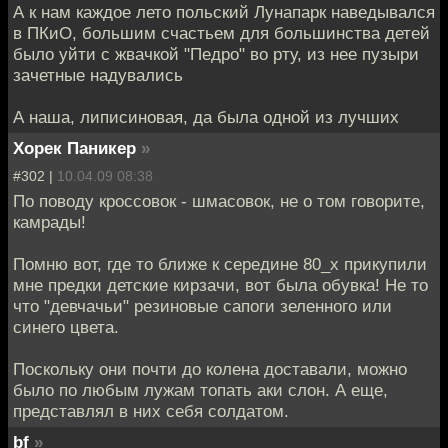
А к нам каждое лето польский Лунапарк наведывался
в ПКиО, большим счастьем для большинства детей
было уйти с жвачкой "Педро" во рту, из нее пузыри
зачетные надувались
А наша, липисиновая, да была одной из лучших
Хорек Паникер
»
#302 |
10.04.09 08:38
По поводу кроссовок - шмасовок, не о том говорите,
камрады!
Помню вот, где то ближе к середине 80_х прикупили
мне предки детские кирзачи, вот была обувка! Не то
что "девчачьи" резиновые сапоги зеленного или
синего цвета.
Поскольку они почти до колена доставали, можно
было по любым лужам топать аки слон. А еще,
представлял в них себя солдатом.
bf
»