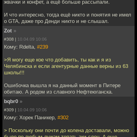
жвачки и конфет, а ещё больше рассыпали.
И что интересно, тогда ещё никто и понятия не имел
о GTA, даже про Денди никто и не слышал.
Zot
»
#308 |
10.04.09 10:06
Кому: Rdelta,
#239
>Я могу еще кое что добавить, ты как и я из
Челябинска и если агентурные данные верны из 63
школы!!!
Ошибочка вышла я на данный момент в Питере
обитаю. А родом из славного Нефтеюганска.
bqbr0
»
#309 |
10.04.09 10:06
Кому: Хорек Паникер,
#302
> Поскольку они почти до колена доставали, можно
было по любым лужам топать аки слон. А еще,