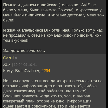
Помню и джинсы индийские (только вот AVIS не
было у меня, были какие-то Cowboy), и кроссовки у
меня были индийские, и кирзачи детские у меня тож
были!
И жвачка апельсиновая - отличная. Только вот у нас
не продавали, отец из командировок привозил, но -
тем вкуснее!!!
Эх, детство золотое...
Garul
»
#314 |
10.04.09 10:41
Кому: BrainGrabber,
#294
Нет там слухов, они всегда конкретно ссылаются на
источник информации(со слов такого-то), либою
дают конкретику(штаб работает над тем-то).
Большая редкость когда кто-то, хоп, и выкрал
конкретный план, это же не кино. Информация
оценивается в совокупноти, это и называется