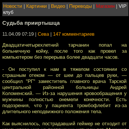
Новости
|
Картинки
|
Видео
|
Переводы
|
Магазин
|
VIP
клуб
Судьба прииртышца
11.04.09 07:19
|
Сева
|
147 комментариев
Двадцатичетырехлетний тарчанин попал на
больничную койку, после того как провел за
компьютером без перерыва более двадцати часов.
- Он поступил к нам в тяжелом состоянии со
страшным отеком — от шеи до пальцев руки, —
сообщил "РГ" заместитель главного врача Тарской
центральной районной больницы Андрей
Коломенский. — Из-за нарушения кровообращения у
мужчины полностью онемели конечности. Есть
подозрения, что у пациента тромбофлебит из-за
длительного неподвижного положения тела.
Как выяснилось, пострадавший геймер не отходит от