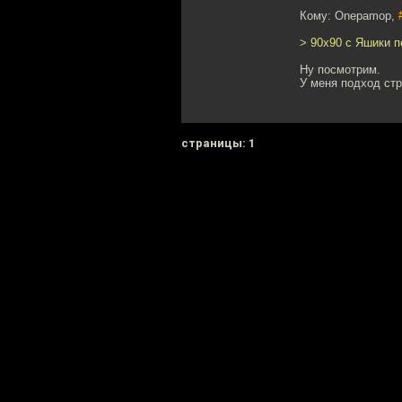
Кому: Onepamop,
> 90x90 с Яшики п
Ну посмотрим.
У меня подход стр
cтраницы: 1