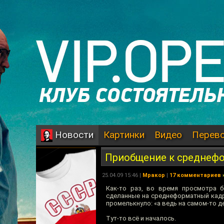
Картинки
Видео
Перев
Новости
Приобщение к среднефо
25.04.09 15:46 |
Мракор
|
17 комментариев
Как-то раз, во время просмотра б
сделанные на среднеформатный кадр 
промелькнуло: «а ведь на самом-то де
Тут-то всё и началось.