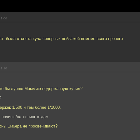
21:06
т: была отснята куча северных пейзажей помомо всего прочего.
01:10
кто бы лучше Маммию подержанную купил?
?
ержек 1/500 и тем более 1/1000.
- починю/на тюнинг отдам.
роны шибера не просвечивают?