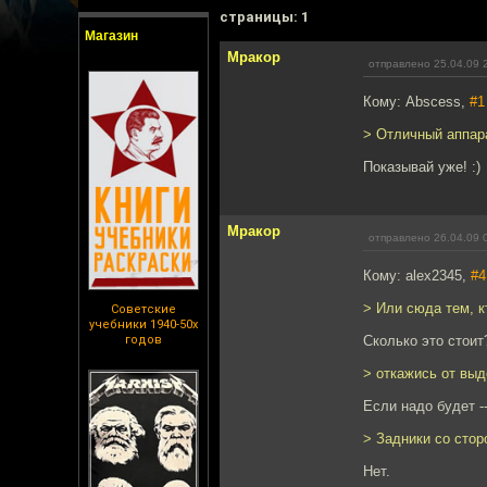
cтраницы: 1
Магазин
Мракор
отправлено 25.04.09 
Кому: Abscess,
#1
> Отличный аппара
Показывай уже! :)
Мракор
отправлено 26.04.09 
Кому: alex2345,
#4
> Или сюда тем, 
Советские
учебники 1940-50х
годов
Сколько это стоит
> откажись от выд
Если надо будет -
> Задники со сто
Нет.