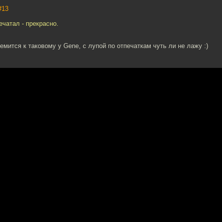
#13
ечатал - прекрасно.
емится к таковому у Gene, с лупой по отпечаткам чуть ли не лажу :)