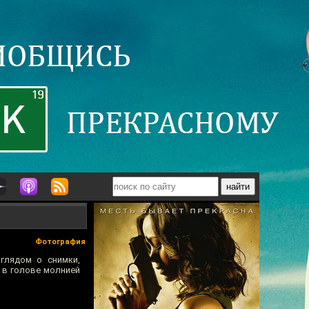
Фотография
глядом о снимки,
 в голове молнией