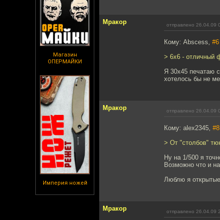
Мракор
отправлено 26.04.09 
Кому: Abscess,
#6
Магазин
> 6х6 - отличный 
ОПЕРМАЙКИ
Я 30х45 печатаю с
хотелось бы не ме
Мракор
отправлено 26.04.09 
Кому: alex2345,
#8
> От "столбов" тю
Ну на 1/500 я точ
Возможно что и на
Люблю я открытые
Империя ножей
Мракор
отправлено 26.04.09 