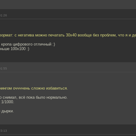
01:26
формат: с негатива можно печатать 30х40 вообще без проблем, что я и д
 кропа цифрового отличный :)
ньше 100х100 :)
01:55
нингом оччччень сложно избавиться.
но снимал, всё пока было нормально.
 1/1000.
 дырки.
23:13