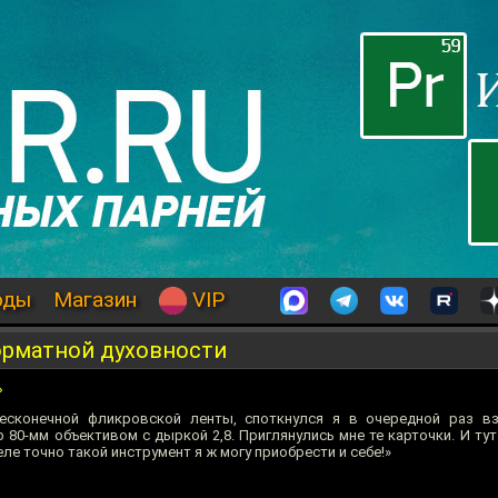
оды
Магазин
VIP
рматной духовности
»
есконечной фликровской ленты, споткнулся я в очередной раз вз
80-мм объективом с дыркой 2,8. Приглянулись мне те карточки. И тут
ле точно такой инструмент я ж могу приобрести и себе!»