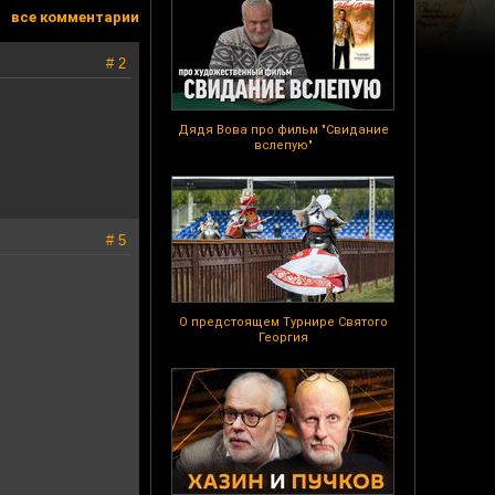
все комментарии
# 2
Дядя Вова про фильм "Свидание
вслепую"
# 5
О предстоящем Турнире Святого
Георгия