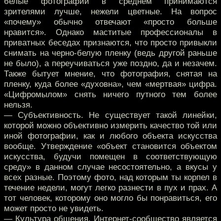
белые фотографии в среднем принимаются
зрителями лучше, нежели цветные. На вопрос
«почему» обычно отвечают «просто больше
нравится». Однако маститые профессионалы в
приватных беседах признаются, что просто привыкли
снимать на черно-белую пленку (ведь другой раньше
не было), а переучиваться уже поздно, да и незачем.
Также бытует мнение, что фотография, снятая на
пленку, куда более «духовна», чем «мертвая» цифра.
«Цифромылом» снять ничего путного тем более
нельзя.
— Субъективность. Не существует такой линейки,
которой можно объективно измерить качество той или
иной фотографии, как и любого объекта искусства
вообще. Утверждение «объект становится объектом
искусства, будучи помещен в соответствующую
среду» в данном случае несостоятельно, а вкусы у
всех разные. Поэтому фото, над которым ты корпел в
течение недели, могут легко разнести в пух и прах. А
тот человек, которому оно могло бы понравиться, его
может просто не увидеть.
— Культура общения. Интернет-сообщество является