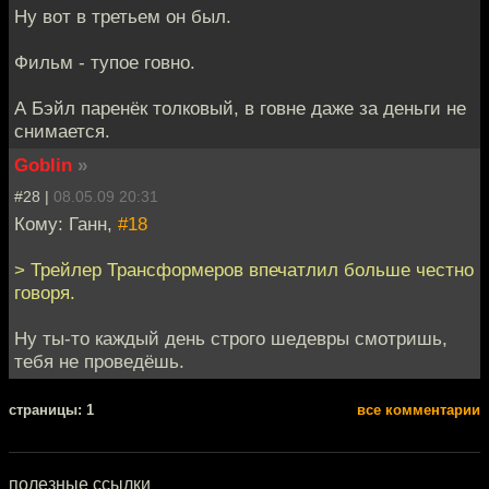
Ну вот в третьем он был.
Фильм - тупое говно.
А Бэйл паренёк толковый, в говне даже за деньги не
снимается.
Goblin
»
#28 |
08.05.09 20:31
Кому: Ганн,
#18
> Трейлер Трансформеров впечатлил больше честно
говоря.
Ну ты-то каждый день строго шедевры смотришь,
тебя не проведёшь.
cтраницы: 1
все комментарии
полезные ссылки