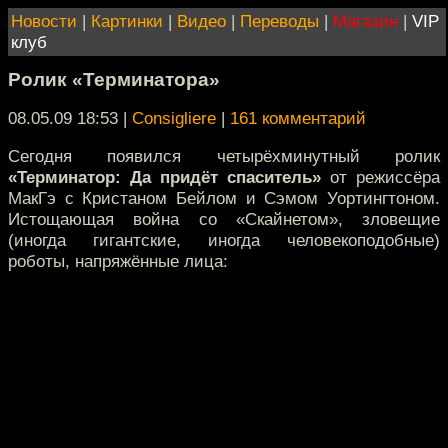
Новости
|
Картинки
|
Видео
|
Переводы
|
Магазин
|
VIP
клуб
Ролик «Терминатора»
08.05.09 18:53
|
Consigliere
|
161 комментарий
Cегодня появился четырёхминутный ролик
«Терминатор: Да придёт спаситель»
от режиссёра
МакГэ с Кристаном Бейлом и Сэмом Уортингтоном.
Истощающая война со «Скайнетом», зловещие
(иногда гигантские, иногда человекоподобные)
роботы, напряжённые лица: