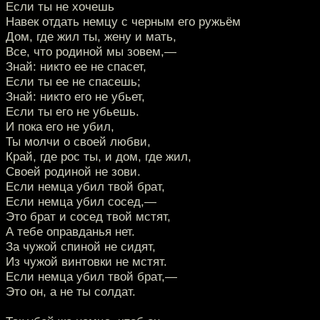
Если ты не хочешь
Навек отдать немцу с черным его ружьём
Дом, где жил ты, жену и мать,
Все, что родиной мы зовем,—
Знай: никто ее не спасет,
Если ты ее не спасешь;
Знай: никто его не убьет,
Если ты его не убьешь.
И пока его не убил,
Ты молчи о своей любви,
Край, где рос ты, и дом, где жил,
Своей родиной не зови.
Если немца убил твой брат,
Если немца убил сосед,—
Это брат и сосед твой мстят,
А тебе оправданья нет.
За чужой спиной не сидят,
Из чужой винтовки не мстят.
Если немца убил твой брат,—
Это он, а не ты солдат.