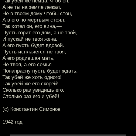
Так убей же немца, чтоб он,
А не ты на земле лежал,
Не в твоем дому чтобы стон,
А в его по мертвым стоял.
Так хотел он, его вина,—
Пусть горит его дом, а не твой,
И пускай не твоя жена,
А его пусть будет вдовой.
Пусть исплачется не твоя,
А его родившая мать,
Не твоя, а его семья
Понапрасну пусть будет ждать.
Так убей же хоть одного!
Так убей же его скорей!
Сколько раз увидишь его,
Столько раз его и убей!
(с) Константин Симонов
1942 год