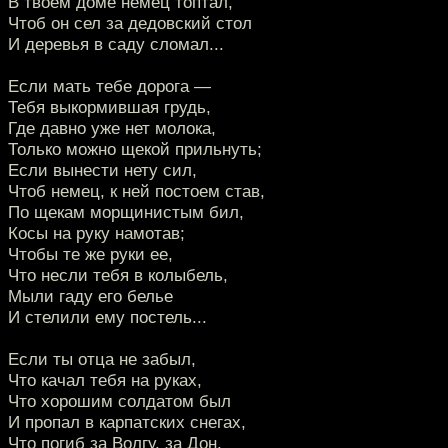
В твоем доме немец топтал,
Чтоб он сел за дедовский стол
И деревья в саду сломал...
Если мать тебе дорога —
Тебя выкормившая грудь,
Где давно уже нет молока,
Только можно щекой прильнуть;
Если вынести нету сил,
Чтоб немец, к ней постоем став,
По щекам морщинистым бил,
Косы на руку намотав;
Чтобы те же руки ее,
Что несли тебя в колыбель,
Мыли гаду его белье
И стелили ему постель...
Если ты отца не забыл,
Что качал тебя на руках,
Что хорошим солдатом был
И пропал в карпатских снегах,
Что погиб за Волгу, за Дон,