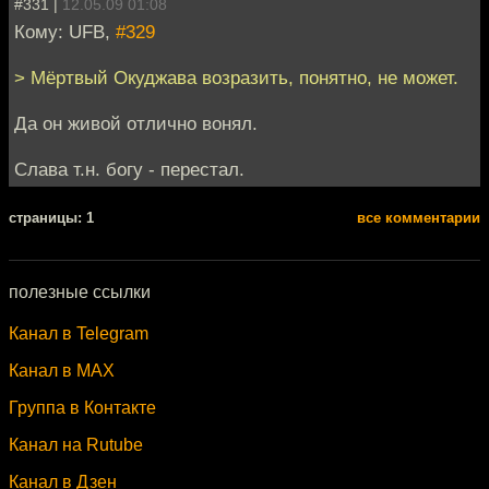
#331 |
12.05.09 01:08
Кому: UFB,
#329
> Мёртвый Окуджава возразить, понятно, не может.
Да он живой отлично вонял.
Слава т.н. богу - перестал.
cтраницы: 1
все комментарии
полезные ссылки
Канал в Telegram
Канал в MAX
Группа в Контакте
Канал на Rutube
Канал в Дзен