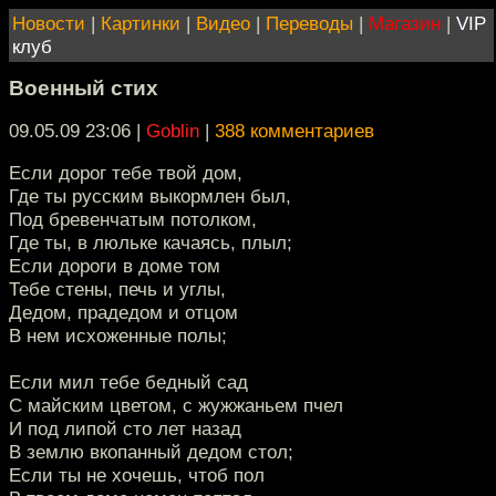
Новости
|
Картинки
|
Видео
|
Переводы
|
Магазин
|
VIP
клуб
Военный стих
09.05.09 23:06
|
Goblin
|
388 комментариев
Если дорог тебе твой дом,
Где ты русским выкормлен был,
Под бревенчатым потолком,
Где ты, в люльке качаясь, плыл;
Если дороги в доме том
Тебе стены, печь и углы,
Дедом, прадедом и отцом
В нем исхоженные полы;
Если мил тебе бедный сад
С майским цветом, с жужжаньем пчел
И под липой сто лет назад
В землю вкопанный дедом стол;
Если ты не хочешь, чтоб пол