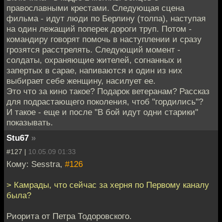
православными крестами. Следующая сцена
фильма - идут люди по Берлину (толпа), наступая
на один лежащий поперек дороги труп. Потом -
командиру говорят помочь в наступлении и сразу
грозятся расстрелять. Следующий момент -
солдаты, охраняющие жителей, согнанных и
запертых в сарае, напиваются и один из них
выбирает себе женщину, насилует ее.
Это что за кино такое? Подарок ветеранам? Рассказ
для подрастающего поколения, чтоб "гордились"?
И такое - еще и после "В бой идут одни старики"
показывать.
Stu67
»
#127 |
10.05.09 01:33
Кому: Sesstra,
#126
> Камрады, что сейчас за херня по Первому каналу
была?
Риорита от Петра Тодоровского.