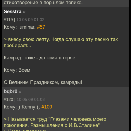
стихотворение в поршлом топике.
Sesstra
»
#119 |
10.05.09 01:02
Кому: luminar,
#57
> внесу свою лепту. Когда слушаю эту песню так
пробирает...
Камрад, тоже - до кома в горле.
Кому: Всем
С Великим Праздником, камрады!
bqbr0
»
#120 |
10.05.09 01:03
Кому: ) Kenny (,
#109
> Называется труд "Глазами человека моего
поколения. Размышления о И.В.Сталине"