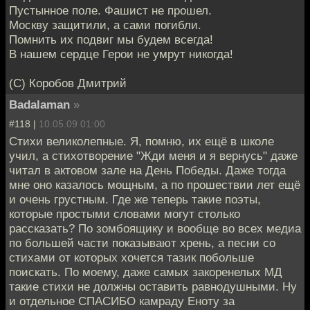
Пустынное поле. Фашист не прошел.
Москву защитили, а сами погибли.
Помнить их подвиг мы будем всегда!
В нашем сердце Герои не умрут никогда!
(C) Коробов Дмитрий
Badalaman
»
#118 |
10.05.09 01:00
Стихи великолепные. Я, помню, их ещё в школе
учил, а стихотворение "Жди меня и я вернусь" даже
читал в актовом зале на День Победы. Даже тогда
мне оно казалось мощным, а по прошествии лет ещё
и очень грустным. Где же теперь такие поэты,
которые простыми словами могут столько
рассказать? По зомбоящику и вообще во всех медиа
по большей части показывают хрень, а песни со
стихами от которых хочется тазик побольше
поискать. По моему, даже самых закоренелых МД
такие стихи не должны оставить равнодушными. Ну
и отдельное СПАСИБО камраду Еноту за