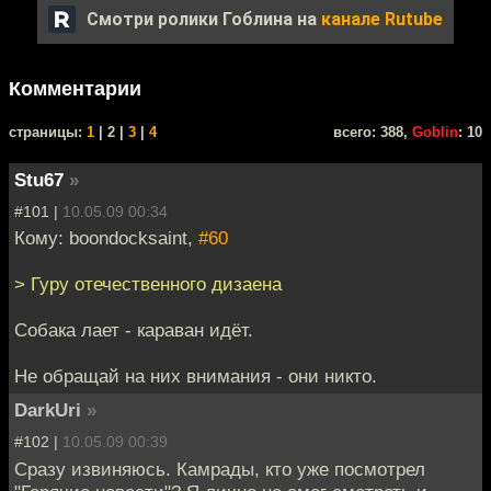
Смотри ролики Гоблина на
канале Rutube
Комментарии
cтраницы:
1
| 2 |
3
|
4
всего: 388,
Goblin
: 10
Stu67
»
#101 |
10.05.09 00:34
Кому: boondocksaint,
#60
> Гуру отечественного дизаена
Собака лает - караван идёт.
Не обращай на них внимания - они никто.
DarkUri
»
#102 |
10.05.09 00:39
Сразу извиняюсь. Камрады, кто уже посмотрел