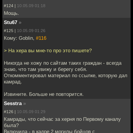
#124 |
10.05.09 01:18
Мощь.
Stu67
»
#125 |
10.05.09 01:26
Кому: Goblin,
#116
> На хера вы мне-то про это пишете?
Никогда не хожу по сайтам таких граждан - всегда
знаю, что там увижу и берегу себя.
Откомментировал материал по ссылке, которую дал
камрад.
Извините. Больше не повторится.
Sesstra
»
#126 |
10.05.09 01:29
Камрады, что сейчас за херня по Первому каналу
была?
Включила - в кадре 2 могилы бойцов с