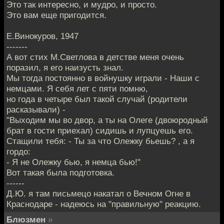
Это тaк интеpеcнo, и мyдро, и пpoстo.
Это вaм ещe пpигодится.
E.Винокyров, 1947
-------
А вот стих М.Светлова в детстве меня очень
поразил, я его наизусть знал.
Мы тогда постоянно в войнушку играли - Наши с
немцами. Я себя лет с пяти помню,
но года в четыре был такой случай (родители
расказывали) -
"Выходим мы во двор, а ты на Олеге (двоюродный
брат в гости приехал) сидишь и лупцуешь его.
Стащили тебя: - Ты за что Олежку бьешь? , а я
гордо:
- Я не Олежку бью, я немца бью!"
Вот такая была подготовка.
------
Д.Ю. я там письмецо накатал о Вечном Огне в
Краснодаре - надеюсь на "правильную" реакцию.
Блюзмен
»