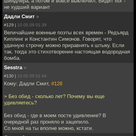
шиндлера, а потом и вовсе выключил. Видит бог -
не худший вариант
Дадли Смит
»
#129 |
10.05.09 01:39
Величайшие военные поэты всех времен - Редъярд
Киплинг и Константин Симонов. Говорят, что
удачную строчку можно приравнять к штыку. Если
так, тогда это стихотворение настоящая водородная
бомба.
Sesstra
»
#130 |
10.05.09 01:44
Кому: Дадли Смит,
#128
> Без обид - сколько лет? Почему вы еще
удивляетесь?
Без обид - где в моем посте удивление? В
очередной раз проняло и зацепило.
Со мной на ты вполне можно, кстати.