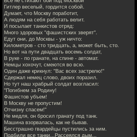
Все не стихают бои под Москвой
Гитлер веселый, гордится собой.
Думает, что Москву поработит,
А людям на себя работать велит.
И посылает танкистов отряд:
Много здоровых "фашистских зверят".
Едут они, до Москвы - уж ничто:
Километров - сто тридцать, а, может быть, сто.
Но вот на пути двадцать восемь солдат,
В руке - по гранате, на спине - автомат.
Немцы хохочут, смеются во всю.
Один даже крикнул: "Вас всех застрелю!"
Сдержал немец слово, двоих поразил.
Но тут наш храбрый солдат возгласил:
"Погибнем за Родину!
Фашистов убъем!
В Москву не пропустим!
Отчизну спасем!"
Не медля, он бросил гранату под танк.
Машина взорвалась, как не бывав.
Бесстрашно гвардейцы пустились за ним.
Подбили все танки...Рассеялся дым...