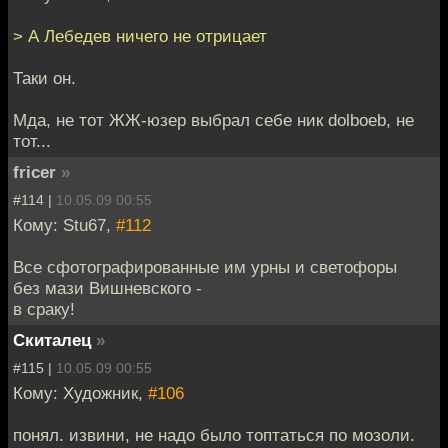
> А Лебедев ничего не отрицает
Таки он.
Мда, не тот ЖЖ-юзер выбрал себе ник dolboeb, не
тот...
fricer
»
#114 |
10.05.09 00:55
Кому: Stu67,
#112
Все сфотографированные им урны и светофоры
без мази Вишневского -
в сраку!
Скиталец
»
#115 |
10.05.09 00:55
Кому: Художник,
#106
понял. извини, не надо было топтаться по мозоли.