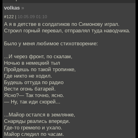
volkas
»
#122 |
10.05.09 01:10
А я в детстве в солдатиков по Симонову играл.
Строил горный перевал, отправлял туда наводчика.
Было у меня любимое стихотворение:
...И через фронт, по скалам,
Ночью в немецкий тыл
Пройдешь по такой тропинке,
Где никто не ходил.
Будешь оттуда по радио
Вести огонь батарей.
Ясно?— Так точно, ясно.
— Ну, так иди скорей...
...Майор остался в землянке,
Снаряды рвались впереди.
Где-то гремело и ухало.
Майор следил по часам.