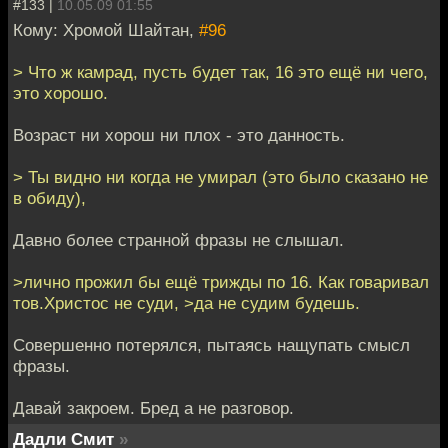
#133 |
10.05.09 01:55
Кому: Хромой Шайтан,
#96
> Что ж камрад, пусть будет так, 16 это ещё ни чего,
это хорошо.
Возраст ни хорош ни плох - это данность.
> Ты видно ни когда не умирал (это было сказано не
в обиду),
Давно более странной фразы не слышал.
>лично прожил бы ещё трижды по 16. Как говаривал
тов.Христос не суди, >да не судим будешь.
Совершенно потерялся, пытаясь нащупать смысл
фразы.
Давай закроем. Бред а не разговор.
Дадли Смит
»