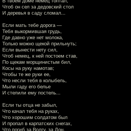
В твоем доме немец топтал,
Чтоб он сел за дедовский стол
И деревья в саду сломал...
Если мать тебе дорога —
Тебя выкормившая грудь,
Где давно уже нет молока,
Только можно щекой прильнуть;
Если вынести нету сил,
Чтоб немец, к ней постоем став,
По щекам морщинистым бил,
Косы на руку намотав;
Чтобы те же руки ее,
Что несли тебя в колыбель,
Мыли гаду его белье
И стелили ему постель...
Если ты отца не забыл,
Что качал тебя на руках,
Что хорошим солдатом был
И пропал в карпатских снегах,
Что погиб за Волгу, за Дон,