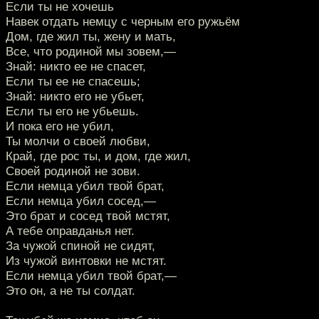
Если ты не хочешь
Навек отдать немцу с черным его ружьём
Дом, где жил ты, жену и мать,
Все, что родиной мы зовем,—
Знай: никто ее не спасет,
Если ты ее не спасешь;
Знай: никто его не убьет,
Если ты его не убьешь.
И пока его не убил,
Ты молчи о своей любви,
Край, где рос ты, и дом, где жил,
Своей родиной не зови.
Если немца убил твой брат,
Если немца убил сосед,—
Это брат и сосед твой мстят,
А тебе оправданья нет.
За чужой спиной не сидят,
Из чужой винтовки не мстят.
Если немца убил твой брат,—
Это он, а не ты солдат.