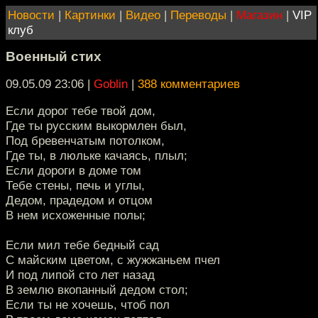
Новости
|
Картинки
|
Видео
|
Переводы
|
Магазин
|
VIP
клуб
Военный стих
09.05.09 23:06
|
Goblin
|
388 комментариев
Если дорог тебе твой дом,
Где ты русским выкормлен был,
Под бревенчатым потолком,
Где ты, в люльке качаясь, плыл;
Если дороги в доме том
Тебе стены, печь и углы,
Дедом, прадедом и отцом
В нем исхоженные полы;
Если мил тебе бедный сад
С майским цветом, с жужжаньем пчел
И под липой сто лет назад
В землю вкопанный дедом стол;
Если ты не хочешь, чтоб пол