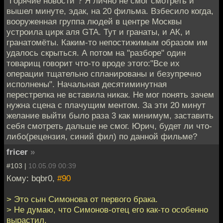
"Горячие новости"? Я лично не смог смотреть и
вышел минуте, эдак, на 20 фильма. Взбесило когда,
вооруженная группа людей в центре Москвы
устроила цирк аля GTA. Тут и гранаты, и АК, и
гранатомёты. Каким-то непостижимым образом им
удалось скрыться. А потом на "разборе" один
товарищ говорит что-то вроде этого:"Все их
операции тщательно спланированы и безупречно
исполнены". Начальная десятиминутная
перестрелка не вставила никак. Не мог понять зачем
нужна сцена с плачущим ментом. За эти 20 минут
желание выйти было раза 3 как минимум, заставить
себя смотреть дальше не смог. Юрич, будет ли что-
либо(рецензия, синий фил) по данной фильме?
fricer
»
#103 |
10.05.09 00:39
Кому: bqbr0,
#90
> Это сын Симонова от первого брака.
> Не думаю, что Симонов-отец его как-то особенно
вырастил.