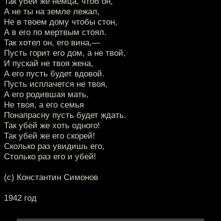
Так убей же немца, чтоб он,
А не ты на земле лежал,
Не в твоем дому чтобы стон,
А в его по мертвым стоял.
Так хотел он, его вина,—
Пусть горит его дом, а не твой,
И пускай не твоя жена,
А его пусть будет вдовой.
Пусть исплачется не твоя,
А его родившая мать,
Не твоя, а его семья
Понапрасну пусть будет ждать.
Так убей же хоть одного!
Так убей же его скорей!
Сколько раз увидишь его,
Столько раз его и убей!
(с) Константин Симонов
1942 год