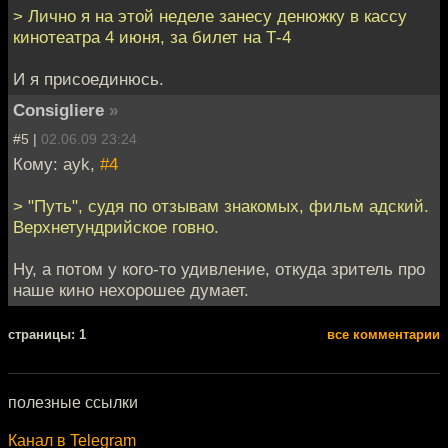
> Лично я на этой неделе занесу денюжку в кассу
кинотеатра 4 июня, за билет на Т-4
И я присоединюсь.
Consigliere
»
#5 |
02.06.09 23:24
Кому: ayk,
#4
> "Путь", судя по отзывам знакомых, фильм адский.
Верхнетундрийское говно.
Ну, а потом у кого-то удивление, откуда зритель про
наше кино нехорошее думает.
cтраницы: 1
все комментарии
полезные ссылки
Канал в Telegram