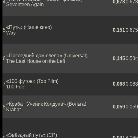
4
0,678
0,678
Seventeen Again
«Путь» (Наше кино)
5
0,151
0,675
Way
«Последний дом слева» (Universal)
6
0,145
0,534
The Last House on the Left
«100 футов» (Top Film)
7
0,068
0,068
100 Feet
«Крабат. Ученик Колдуна» (Вольга)
8
0,059
0,059
Krabat
«Звёздный путь» (CP)
9
0,031
4,065