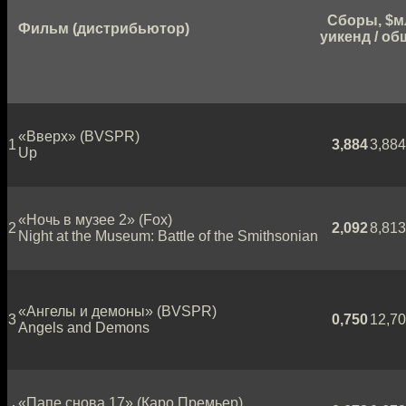
Сборы, $м
Фильм (дистрибьютор)
уикенд / о
«Вверх» (BVSPR)
1
3,884
3,884
Up
«Ночь в музее 2» (Fox)
2
2,092
8,813
Night at the Museum: Battle of the Smithsonian
«Ангелы и демоны» (BVSPR)
3
0,750
12,7
Angels and Demons
«Папе cнова 17» (Каро Премьер)