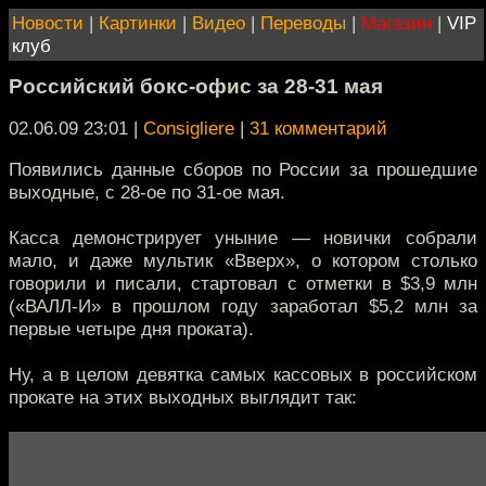
Новости
|
Картинки
|
Видео
|
Переводы
|
Магазин
|
VIP
клуб
Российский бокс-офис за 28-31 мая
02.06.09 23:01
|
Consigliere
|
31 комментарий
Появились данные сборов по России за прошедшие
выходные, с 28-ое по 31-ое мая.
Касса демонстрирует уныние — новички собрали
мало, и даже мультик «Вверх», о котором столько
говорили и писали, стартовал с отметки в $3,9 млн
(«ВАЛЛ-И» в прошлом году заработал $5,2 млн за
первые четыре дня проката).
Ну, а в целом девятка самых кассовых в российском
прокате на этих выходных выглядит так: