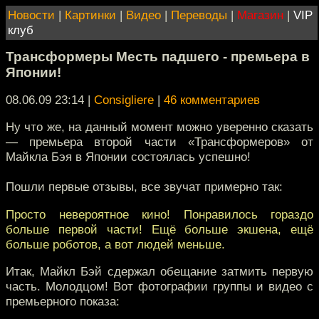
Новости
|
Картинки
|
Видео
|
Переводы
|
Магазин
|
VIP
клуб
Трансформеры Месть падшего - премьера в
Японии!
08.06.09 23:14
|
Consigliere
|
46 комментариев
Ну что же, на данный момент можно уверенно сказать
— премьера второй части «Трансформеров» от
Майкла Бэя в Японии состоялась успешно!
Пошли первые отзывы, все звучат примерно так:
Просто невероятное кино! Понравилось гораздо
больше первой части! Ещё больше экшена, ещё
больше роботов, а вот людей меньше.
Итак, Майкл Бэй сдержал обещание затмить первую
часть. Молодцом! Вот фотографии группы и видео с
премьерного показа: