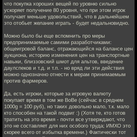
что покупка хороших вещей по уровню сильно
ускоряет получение 80 уровня, что при этом игрок
получает меньше удовольствий, что в дальнейшем
это отобьет желание играть - будет недальновидно.
Можно было бы еще вспомнить про меры
предпринимаемые самими разработчиками:
общеигровой баланс, отражающийся на балансе цен
аукциона, историю изменения цен на транспортные
навыки, близзовский шмот для альтов, введение
даулспеков и т.д. и т.п. - но вряд ли эти действия
можно однозначно отнести к мерам принимаемым
против фармеров.
Да, есть игроки, которые за игровую валюту
покупает время в том же ВоВе (сейчас в среднем
1000g = 100 руб), но таких довольно мало, т.к. мало
кто способен на такой подвиг :) (Хотя те, кто готов
тратить на это время - почти все утверждают, что
это не составляет для них особого труда; ИМХО это
скорее всего от избытка времени.) Фактически тот