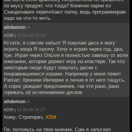
по вкусу продукт, что тогда? Конечно парни из
Скандинавии перегибают палку, ведь программерам
надо на что-то жить.
altdemon
»
#208 |
13.06.09 20:15
Кстати, я совсем забыл! Я покупаю диск и могу
играть когда Я захочу. Хочу и играю через год, два,
три. Играя через OnLive я полностью завишу от воли
компании, которая держит игру на кластере. Так что
некоторые люди будут покупать диски с
понравившимися играми. Например у меня лежит
Parkan: Хроники Империи и лично я от него тащусь.
А спрос рождает предложение, так что рано, рано
горевать об исчезновении дисков
altdemon
»
#209 |
13.06.09 20:17
Кому: Стропорез,
#204
Гм, положусь на твое мнение. Сам я запускал