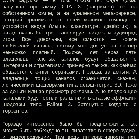
запускал программу GTA X (например) не на
собственном компе, а на удалённом мега-сервере,
который принимает от твоей машины команды с
устройств ввода (мышь, клавиатура, джойстик), а
назад очень быстро транслирует видео- и аудиоряд
игры. Все довольны, все смеются — кроме
любителей халявы, потому что доступ на сервер
немножко платный. Похоже, лет через пять
владельцы толстых каналов будут общаться с
шутерами и стратегиями примерно так же, как сейчас
общаются с e-mail сервисами. Правда, за деньги. А
владельцы тощих каналов ограничатся, скажем,
логическими шедеврами типа флэш-тетрис 3D. Тоже
за деньги или за просмотр рекламы. А не владеющие
каналами будут сотый раз шпилить старые оффлайн-
шедевры типа Fallout 3. Затянутые когда-то с
торрентов.
Гораздо интереснее было бы предположить, как
может быть побеждено т.н. пиратство в сфере аудио-
и видеопродукции. Там ведь интерактивности нет,