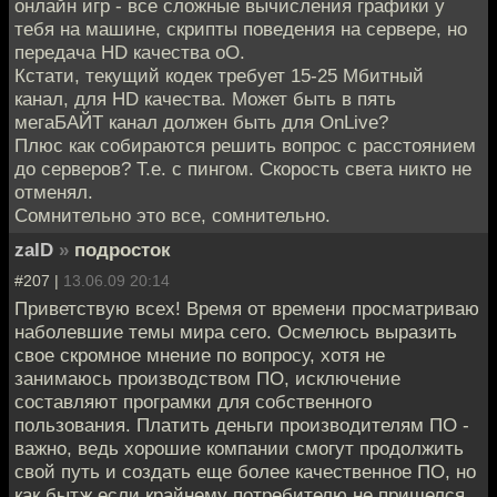
онлайн игр - все сложные вычисления графики у
тебя на машине, скрипты поведения на сервере, но
передача HD качества оО.
Кстати, текущий кодек требует 15-25 Мбитный
канал, для HD качества. Может быть в пять
мегаБАЙТ канал должен быть для OnLive?
Плюс как собираются решить вопрос с расстоянием
до серверов? Т.е. с пингом. Скорость света никто не
отменял.
Сомнительно это все, сомнительно.
zaID
»
подросток
#207 |
13.06.09 20:14
Приветствую всех! Время от времени просматриваю
наболевшие темы мира сего. Осмелюсь выразить
свое скромное мнение по вопросу, хотя не
занимаюсь производством ПО, исключение
составляют програмки для собственного
пользования. Платить деньги производителям ПО -
важно, ведь хорошие компании смогут продолжить
свой путь и создать еще более качественное ПО, но
как бытж если крайнему потребителю не пришелся