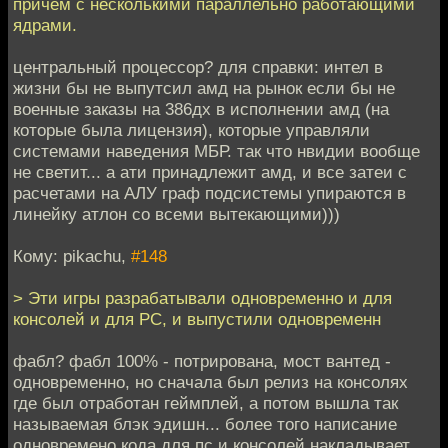
причём с несколькими параллельно работающими
ядрами.
центральный процессор? для справки: интел в
жизни бы не выпутсил амд на рынок если бы не
военные заказы на 386дх в исполнении амд (на
которые была лицензия), которые управляли
системами наведения МБР. так что нвидии вообще
не светит... а ати принадлежит амд, и все затеи с
расчетами на АЛУ граф подсистемы упираются в
линейку атлон со всеми вытекающими)))
Кому: pikachu,
#148
> Эти игры разрабатывали одновременно и для
консолей и для PC, и выпустили одновременн
фабл? фабл 100% - потрирована, мост вантед -
одновременно, но сначала был релиз на консолях
где был отработан геймплей, а потом вышла так
называемая блэк эдишн... более того написание
одновремено кода для пс и консолей накладывает