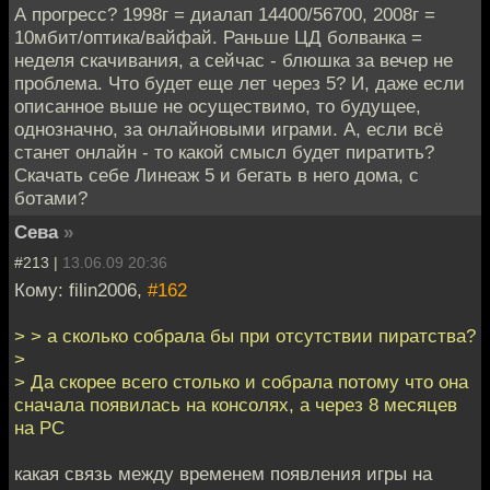
А прогресс? 1998г = диалап 14400/56700, 2008г =
10мбит/оптика/вайфай. Раньше ЦД болванка =
неделя скачивания, а сейчас - блюшка за вечер не
проблема. Что будет еще лет через 5? И, даже если
описанное выше не осуществимо, то будущее,
однозначно, за онлайновыми играми. А, если всё
станет онлайн - то какой смысл будет пиратить?
Скачать себе Линеаж 5 и бегать в него дома, с
ботами?
Сева
»
#213 |
13.06.09 20:36
Кому: filin2006,
#162
> > а сколько собрала бы при отсутствии пиратства?
>
> Да скорее всего столько и собрала потому что она
сначала появилась на консолях, а через 8 месяцев
на РС
какая связь между временем появления игры на