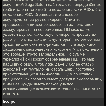
эмуляцией Sega Saturn наблюдаются определённые
грабли (а она того же 5-го поколения, как и PSX). 6-е
поколение, PS2, Dreamcast и Gamecube
эмулируются из рук вон херово. Сами-то
процессоры и видеопроцессоры этих приставок
заэмулировать на современных ПЦ можно. Не
удаётся другое: как следует синхронизировать их
работу. По мне, так эти "эмуляторы" - не более чем
средства для снятия скриншотов. Ну а эмуляция
хардкорных многоядерных консолей 7-го поколения -
это вообще что-то запредельное. По сумме
технологий они кроют современные ПЦ, что бык
паршивую овцу. К тому же, даже у более старых
консолей нет "бутылочных горлышек", постоянно
присутствующих в технологии ПЦ: у приставок
процессор как правило имеет доступ в видеопамять,
и им без нужды иметь всякое унылое,
ограничивающее возможности говно, как шина AGP
или PCI-E.
Балрог
»