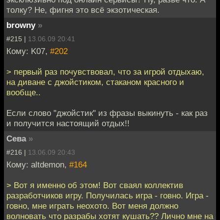
толку? Не, фигня это всё экзотическая.
browny
»
#215 |
13.06.09 20:41
Кому: K07,
#202
> первый раз почувствовал, что за игрой отдыхаю,
на диване с джойстиком, стаканом красного и
вообще..
Если слово "джойстик" из фразы выкинуть - как раз
и получится настоящий отдых!!
Сева
»
#216 |
13.06.09 20:43
Кому: altdemon,
#164
> Вот я именно об этом! Вот сваял коллектив
разработчиков игру. Получилась игра - говно. Игра -
говно, мне играть неохото. Вот меня должно
волновать что разрабы хотят кушать?? Лично мне на