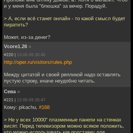
и у меня была "блюшка" за вечер. Порадуй.
> А, если всё станет онлайн - то какой смысл будет
пиратить?
Может, из-за денег?
Vcore1.26
»
#220 |
13.06.09 20:46
http://oper.ru/visitors/rules.php
Между цитатой и своей репликой надо оставлять
пустую строку, иначе неудобно читать.
Сева
»
#221 |
13.06.09 20:47
Кому: pikachu,
#168
> Не у всех 10000" плазменные панели на стенках
висят. Перед телевизором можно всякое положить,
что можно использовать как подставку для