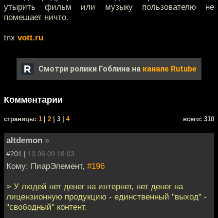
утырить фильм или музыку пользователю не
помешает ничто.
tnx
vott.ru
Смотри ролики Гоблина на
канале Rutube
Комментарии
cтраницы:
1
|
2
| 3 |
4
всего: 310
altdemon
»
#201 |
13.06.09 18:03
Кому: ПиарЭлемент,
#196
> У людей нет денег на интернет, нет денег на
лицензионную продукцию - единственный "выход" -
"свободный" контент.