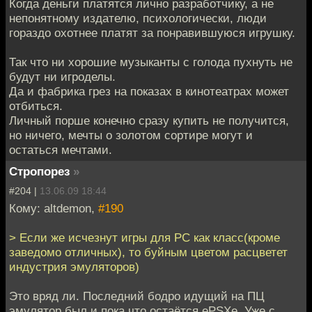
Когда деньги платятся лично разработчику, а не
непонятному издателю, психологически, люди
гораздо охотнее платят за понравившуюся игрушку.
Так что ни хорошие музыканты с голода пухнуть не
будут ни игроделы.
Да и фабрика грез на показах в кинотеатрах может
отбиться.
Личный порше конечно сразу купить не получится,
но ничего, мечты о золотом сортире могут и
остаться мечтами.
Стропорез
»
#204 |
13.06.09 18:44
Кому: altdemon,
#190
> Если же исчезнут игры для PC как класс(кроме
заведомо отличных), то буйным цветом расцветет
индустрия эмуляторов)
Это вряд ли. Последний бодро идущий на ПЦ
эмулятор был и пока что остаётся ePSXe. Уже с