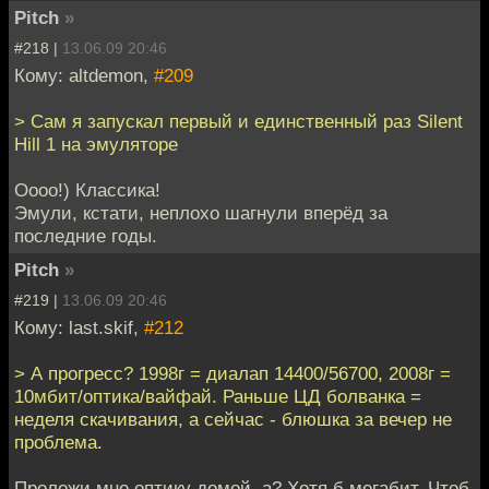
Pitch
»
#218 |
13.06.09 20:46
Кому: altdemon,
#209
> Сам я запускал первый и единственный раз Silent
Hill 1 на эмуляторе
Оооо!) Классика!
Эмули, кстати, неплохо шагнули вперёд за
последние годы.
Pitch
»
#219 |
13.06.09 20:46
Кому: last.skif,
#212
> А прогресс? 1998г = диалап 14400/56700, 2008г =
10мбит/оптика/вайфай. Раньше ЦД болванка =
неделя скачивания, а сейчас - блюшка за вечер не
проблема.
Проложи мне оптику домой, а? Хотя б мегабит. Чтоб