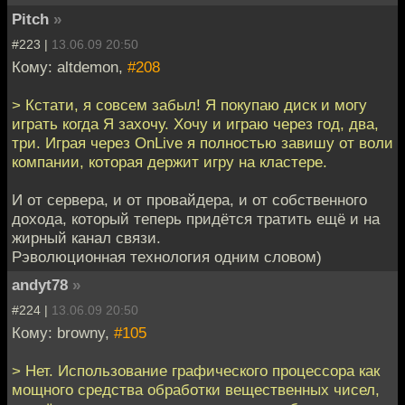
Pitch
»
#223 |
13.06.09 20:50
Кому: altdemon,
#208
> Кстати, я совсем забыл! Я покупаю диск и могу
играть когда Я захочу. Хочу и играю через год, два,
три. Играя через OnLive я полностью завишу от воли
компании, которая держит игру на кластере.
И от сервера, и от провайдера, и от собственного
дохода, который теперь придётся тратить ещё и на
жирный канал связи.
Рэволюционная технология одним словом)
andyt78
»
#224 |
13.06.09 20:50
Кому: browny,
#105
> Нет. Использование графического процессора как
мощного средства обработки вещественных чисел,