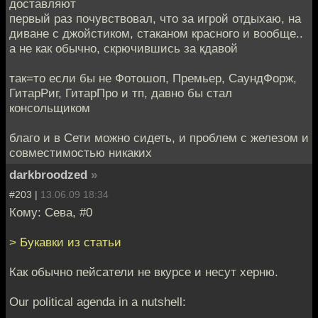
доставляют
первый раз почувствовал, что за игрой отдыхаю, на
диване с джойстиком, стаканом красного и вообще..
а не как обычно, скрючившись за кдавой
так=то если бы не Фотошоп, Премьер, СаундФорж,
ГитарРиг, ГитарПро и тп, давно бы стал
консольщиком
благо и в Сети можно сидеть, и проблем с железом и
совместимостью никаких
darkbroodzed
»
#203 |
13.06.09 18:34
Кому: Сева, #0
> Букавки из статьи
Как обычно пейсатели не вкурсе и несут херню.
Our political agenda in a nutshell: