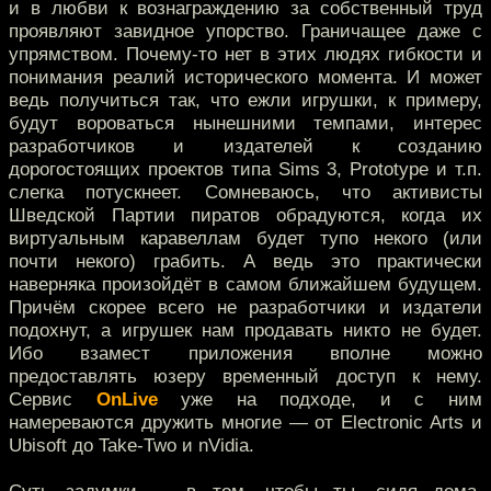
и в любви к вознаграждению за собственный труд
проявляют завидное упорство. Граничащее даже с
упрямством. Почему-то нет в этих людях гибкости и
понимания реалий исторического момента. И может
ведь получиться так, что ежли игрушки, к примеру,
будут вороваться нынешними темпами, интерес
разработчиков и издателей к созданию
дорогостоящих проектов типа Sims 3, Prototype и т.п.
слегка потускнеет. Сомневаюсь, что активисты
Шведской Партии пиратов обрадуются, когда их
виртуальным каравеллам будет тупо некого (или
почти некого) грабить. А ведь это практически
наверняка произойдёт в самом ближайшем будущем.
Причём скорее всего не разработчики и издатели
подохнут, а игрушек нам продавать никто не будет.
Ибо взамест приложения вполне можно
предоставлять юзеру временный доступ к нему.
Сервис
OnLive
уже на подходе, и с ним
намереваются дружить многие — от Electronic Arts и
Ubisoft до Take-Two и nVidia.
Суть задумки — в том, чтобы ты, сидя дома,