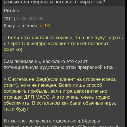
разных платформах и потерях от пиратства?
Pitch
»
#214 |
13.06.09 20:40
Кому: altdemon,
#193
> Если игра настолько хороша, то в нее будут играть
и через OnLive(при условии что инет позволит
конечно).
Сам понимаешь, насколько это сузит
потенциальную аудиторию этой прекрасной игры.
> Система не бред(если клиент на стороне юзера
стоит), но и не панацея. Всего лишь способ
сохранить прибыль, если игра действительно
стоящая ДЛЯ МАСС. А это очень, очень трудно
обеспечить. В остальном как были обычные игры,
так и будут
В смысле, выпускать отдельные шЫдевры
эксклюзивно под онлайн сервисы? Ну, разве что. А