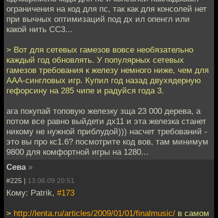
ограничения на код для пс, так как для консолей нет
при вычных оптимизаций под дх ил опенгл или
какой нить СС3...
> Вот для сетевых гамезов вовсе необязательно
каждый год обновлять. У популярных сетевых
гамезов требования к железу немного ниже, чем для
ААА-сингловых игр. Купил год назад двухядерную
гефорсину на 285 чипе и радуйся года 3.
ага покупай топовую железку зща 23 000 дерева, а
потом все равно выйдети дх11 и эта железка станет
никому не нужной приблудой))) насчет требований -
это вы про кс1.6? посмотрите код вов, там минимум
9800 для комфортной игры на 1280...
Сева
»
#225 |
13.06.09 20:51
Кому: Patrik,
#173
>
http://lenta.ru/articles/2009/01/01/finalmusic/
в самом