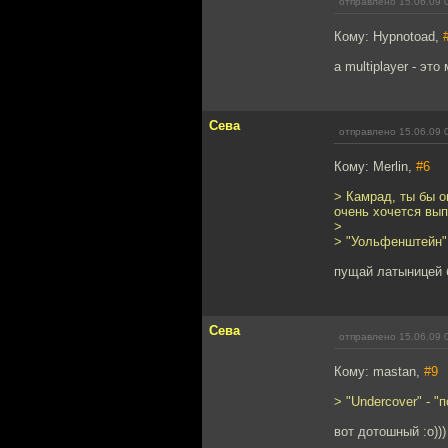
отправлено 15.06.09 
Кому: Hypnotoad,
а multiplayer - эт
Сева
отправлено 15.06.09 
Кому: Merlin,
#6
> Камрад, ты бы 
очень хочется вып
>
> "Уольфенштейн" 
пущай латыницей 
Сева
отправлено 15.06.09 
Кому: mastan,
#9
> "Undercover" - 
вот дотошный :о)))