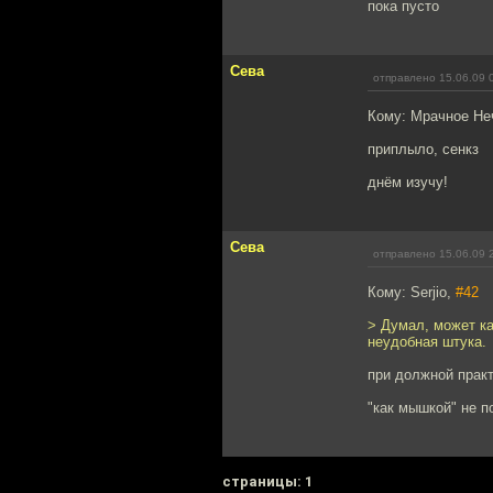
пока пусто
Сева
отправлено 15.06.09 
Кому: Мрачное Не
приплыло, сенкз
днём изучу!
Сева
отправлено 15.06.09 
Кому: Serjio,
#42
> Думал, может ка
неудобная штука.
при должной прак
"как мышкой" не п
cтраницы: 1