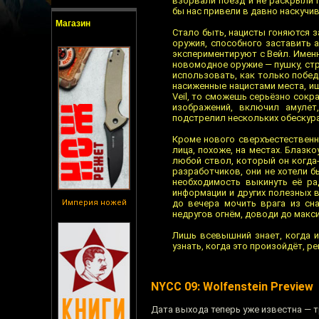
взорвали поезд и не раскрыли 
бы нас привели в давно наскучи
Магазин
Стало быть, нацисты гоняются з
оружия, способного заставить 
экспериментируют с Вейл. Имен
новомодное оружие — пушку, стр
использовать, как только побед
насиженные нацистами места, ищ
Veil, то сможешь серьёзно сокра
изображений, включил амуле
подстрелил нескольких обескура
Кроме нового сверхъестественн
лица, похоже, на местах. Блазк
любой ствол, который он когда
разработчиков, они не хотели б
необходимость выкинуть её р
информации и других полезных в
Империя ножей
до вечера мочить врага из сн
недругов огнём, доводи до макс
Лишь всевышний знает, когда и
узнать, когда это произойдёт, ре
NYCC 09: Wolfenstein Preview
Дата выхода теперь уже известна — тр