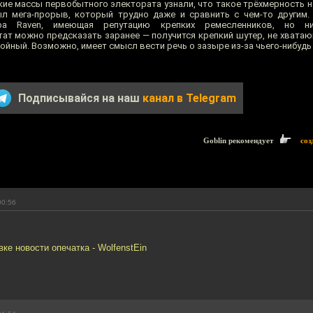
кие массы первобытного электората узнали, что такое трёхмерность н
был мега-прорыв, который трудно даже и сравнить с чем-то другим
ра Raven, имеющая репутацию крепких ремесленников, но н
ат можно предсказать заранее — получится крепкий шутер, не хватающ
йный. Возможно, имеет смысл вести речь о зазыре из-за чьего-нибудь 
Подписывайся на наш
канал в Telegram
Goblin рекомендует
соз
00:56
вке новости опечатка - WolfenstEin