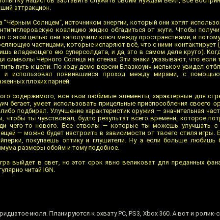
попытку нацистов заставить служить своим нуждам Вейл, всё восприн
вший аттракцион.
а "Чёрным Солнцем", источником энергии, который они хотят использ
антигитлеровскую коалицию жидко обгадиться от жути. Чтобы получи
но с этой целью они заполучили ключ между пространствами, и потому
еляющую частицами, которые испаряют всё, что с ними контактирует 
ишь владеющего ею суперсолдата, и да, это в самом деле круто). Ко
и символы Чёрного Солнца на стенах. Эти знаки указывают, что если
тить путь к цели. По ходу демо-версии Блазкоуич мельком увидел отбл
т, и использовал появившийся проход между мирами, с помощь
женных плохих парней.
ого содержимого, все твои любимые элементы, характерные для стр
оуич бегает, умеет использовать прицельные приспособления своего о
-либо подбирал. Улучшение характеристик оружия — значительная част
ы, чтобы ты чувствовал, будто результат всего времени, которое по
ади чего-то нового. Все стволы — которые ты можешь улучшать с
ещей — можно будет настроить в зависимости от твоего стиля игры. 
айперки, покупаешь оптику и глушители. Ну а если больше любишь 
имума размеры обойм и тому подобное.
гра выйдет в свет, но этот срок явно великоват для преданных фан
гулярно читай IGN.
идцатое июля. Планируются к охвату PC, PS3, Xbox 360. А вот и ролик-