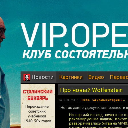
Картинки
Видео
Перев
Новости
Про новый Wolfenstein
14.06.09 23:51 |
Сева
|
54 комментария
»
»
Не так давно удосужился перевести п
На первый взгляд, ничего не ст
рекламирующие нацизм, вокруг
разворачивалась битва на MP40
одном из нацистских вагонов, с