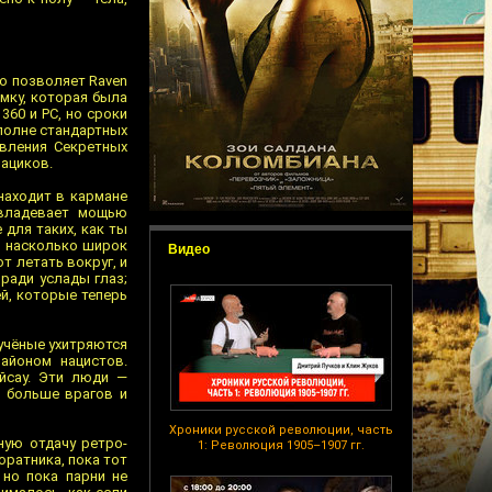
 но позволяет Raven
мку, которая была
360 и PC, но сроки
вполне стандартных
авления Секретных
нациков.
находит в кармане
овладевает мощью
 для таких, как ты
о, насколько широк
Видео
т летать вокруг, и
 ради услады глаз;
й, которые теперь
 учёные ухитряются
айоном нацистов.
айсау. Эти люди —
о больше врагов и
Хроники русской революции, часть
ную отдачу ретро-
1: Революция 1905–1907 гг.
ратника, пока тот
 но пока парни не