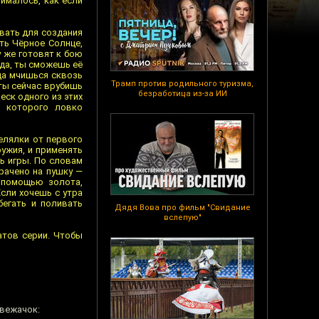
ималось, как если
овать для создания
ть Чёрное Солнце,
 же готовят к бою
(да, ты сможешь её
гда мчишься сквозь
Трамп против родильного туризма,
 ты сейчас врубишь
безработица из-за ИИ
еск одного из этих
ю которого ловко
елялки от первого
ружия, и применять
ь игры. По словам
трачено на пушку —
 помощью золота,
Если хочешь с утра
бегать и поливать
Дядя Вова про фильм "Свидание
вслепую"
атов серии. Чтобы
свежачок: