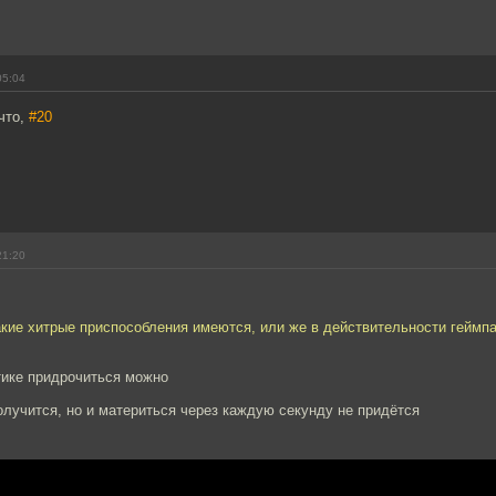
05:04
что,
#20
21:20
кие хитрые приспособления имеются, или же в действительности геймпад
тике придрочиться можно
олучится, но и материться через каждую секунду не придётся