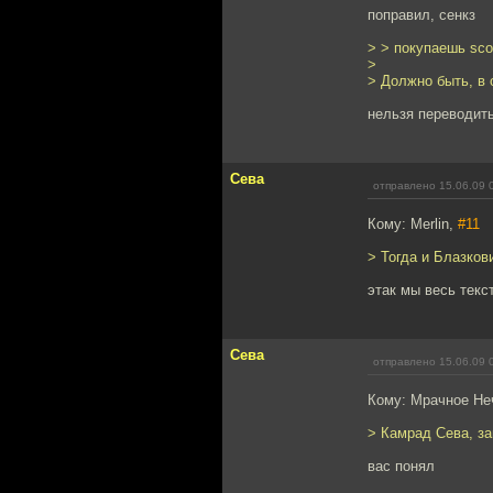
поправил, сенкз
> > покупаешь sco
>
> Должно быть, в 
нельзя переводить
Сева
отправлено 15.06.09 
Кому: Merlin,
#11
> Тогда и Блазков
этак мы весь текс
Сева
отправлено 15.06.09 
Кому: Мрачное Не
> Камрад Сева, за
вас понял