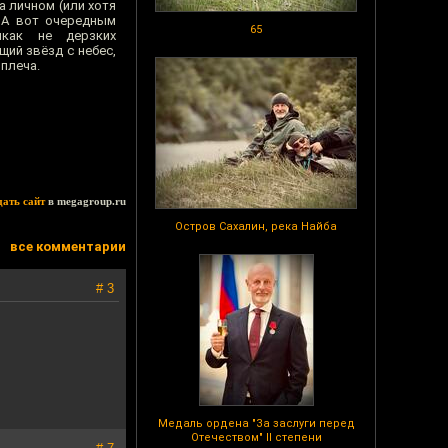
а личном (или хотя
. А вот очередным
65
икак не дерзких
ий звёзд с небес,
плеча.
дать сайт
в megagroup.ru
Остров Сахалин, река Найба
все комментарии
# 3
Медаль ордена "За заслуги перед
Отечеством" II степени