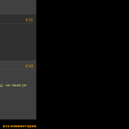
# 21
# 43
 - не такая уж
все комментарии