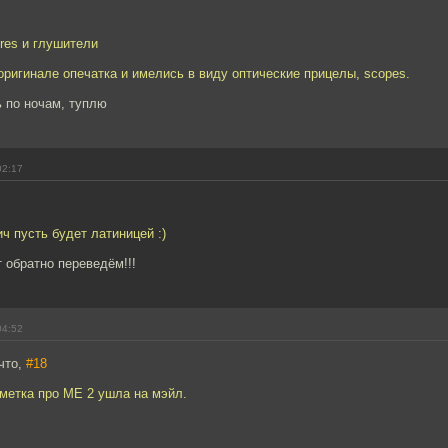
res и глушители
оригинале опечатка и имелись в виду оптические прицелы, scopes.
 по ночам, туплю
02:17
ич пусть будет латиницей :)
т обратно переведём!!!
04:52
что,
#18
метка про МЕ 2 ушла на мэйл.