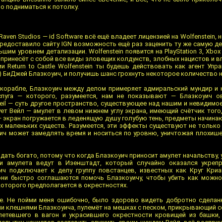
но подниматься к потолку.
 Raven Studios — id Software всё ещё владеет лицензией на Wolfenstein,
предоставило сайту IGN возможность ещё раз заценить ту же самую де
шим уровнем детализации. Wolfenstein появится на PlayStation 3, Xbox 
 принесёт с собой все виды зловещих колдунств, злобных нацистов и 
 Return to Castle Wolfenstein ты будешь действовать как агент Упр
ons) БиДжей Блазкоуич, и получишь шанс грохнуть некоторое количество 
 корабле, Блазкоуич между делом примеряет адмиральский мундир и 
спуга — которого, разумеется, нам не показывают — Блазкоуич 
Veil — суть другое пространство, существующее над нашим и невидимое
ует Вейл — амулет в левом нижнем углу экрана, имеющий счётчик тог
экран погружается в леденящую душу голубую тень, предметы начинаю
х маленьких существ. Разумеется, эти эффекты существуют не только
ич может замедлять время и носиться по уровню, уничтожая плохише
дать богато, потому что когда Блазкоуич приносит амулет начальству,
ри амулета ведут в Изенштадт, который случайно оказался укрепр
ич подключает к делу группу повстанцев, известных как Круг Кри
они быстро соглашаются помочь Блазкоуичу, чтобы убить как можн
которого предполагается в окрестностях.
ре. Не пойми меня ошибочно, было здорово видеть добротно сделан
и клешнями Блазкоуича, пулемёт на мешках с песком, прикрывающий со
илетевшего в вагон и украсившего окрестности кровищей из башки,