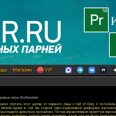
оды
Магазин
VIP
ревью игры Wolfenstein:
оило спутать этот шутер от первого лица с Call of Duty. С потолко
 бегали враги в той же старой серо-коричневой униформе, вагонно
, выглядело довольно прозаично. Потом управляемый скриптом персон
танцию внезапно залило синее свечение, и всё, что не было приколоч