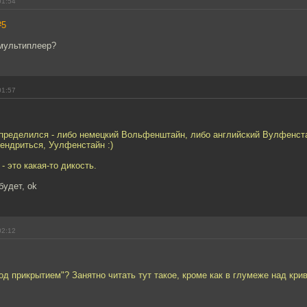
01:54
#5
о мультиплеер?
01:57
определился - либо немецкий Вольфенштайн, либо английский Вулфенста
ендриться, Уулфенстайн :)
- это какая-то дикость.
будет, ok
02:12
"под прикрытием"? Занятно читать тут такое, кроме как в глумеже над кр