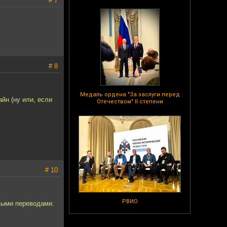
# 7
# 8
Медаль ордена "За заслуги перед
йн (ну или, если
Отечеством" II степени
# 10
РВИО
ивыми переводами.