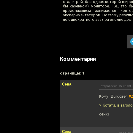
стал игрой, благодаря которой широ
бы казённом) мониторе. Т.е., это 
продолжением занимается конто
экспериментаторов. Поэтому результ
но однократного зазыра вполне досто
Комментарии
cтраницы: 1
Сева
отправлено 15.06.09 
Кому: Bulldozer,
#2
> Кстати, в заголо
сенкз
Сева