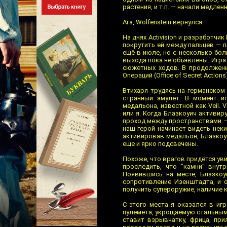
растения, и т.п. — начали медлен
Ага, Wolfenstein вернулся.
На днях Activision и разработчик
покрутить ей между пальцев — 
ещё в июле, но с несколько боль
выхода пока не объявлены. Игра
сюжетных ходов. В продолжении
Операций (Office of Secret Acti
Втихаря трудясь на германском
странный амулет. В момент и
медальона, известной как Veil. 
или я. Когда Блазкоуич активир
проход между пространствами — 
наш герой начинает видеть неки
активировав медальон, Блазкоу
еще и ярко подсвечены.
Похоже, что врагов придётся уви
проследить, что "камни" внут
Появившись на месте, Блазкоу
сопротивление Изенштадта, и 
получить супероружие, наличие 
С этого места я оказался в иг
пулемёта, укрощаемую стальным
ставит взрывчатку, фрица, пр