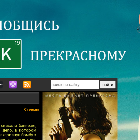
Стримы
в свисали баннеры,
е депо, в котором
аж рванул бомбу в
ено к полу — тела,