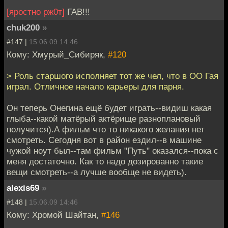
[яростно рж0т]
ГАВ!!!
chuk200
»
#147 |
15.06.09 14:46
Кому: Хмурый_Сибиряк,
#120
> Роль старшого исполняет тот же чел, что в ОО Гая
играл. Отличное начало карьеры для парня.
Он теперь Онегина ещё будет играть--видиш какая
глыба--какой матёрый актёрище разноплановый
получится).А фильм что то никакого желания нет
смотреть. Сегодня вот в район ездил--в машине
чужой ноут был--там фильм "Путь" оказался--пока с
меня достаточно. Как то надо дозированно такие
вещи смотреть--а лучше вообще не видеть).
alexis69
»
#148 |
15.06.09 14:46
Кому: Хромой Шайтан,
#146