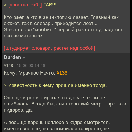
>
[яростно рж0т]
ГАВ!!!
Кто ржет, а кто в энциклопию лазает. Главный как
скажет, так в словарь приходится лезть.
Я вот слово "моббинг" первый раз слышу, надеюсь
оно не матерное.
[штудирует словари, растет над собой]
Durden
»
#149 |
15.06.09 14:46
Кому: Мрачное Нечто,
#136
> Известность к нему пришла именно тогда.
Он ещё и режиссировал на досуге, если не
ошибаюсь. Вроде бы, снял короткий метр... про, эээ,
пидоров, да.
А вообще парень неплохо в кадре смотрится,
именно внешне, но запомоился конкретно, не