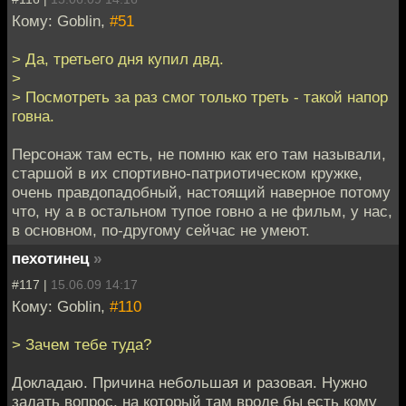
Кому: Goblin,
#51
> Да, третьего дня купил двд.
>
> Посмотреть за раз смог только треть - такой напор
говна.
Персонаж там есть, не помню как его там называли,
старшой в их спортивно-патриотическом кружке,
очень правдопадобный, настоящий наверное потому
что, ну а в остальном тупое говно а не фильм, у нас,
в основном, по-другому сейчас не умеют.
пехотинец
»
#117 |
15.06.09 14:17
Кому: Goblin,
#110
> Зачем тебе туда?
Докладаю. Причина небольшая и разовая. Нужно
задать вопрос, на который там вроде бы есть кому