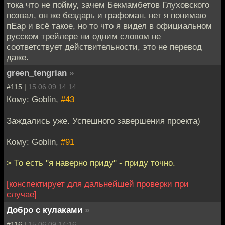
тока что не пойму, зачем Бекмамбетов Глуховского
позвал, он же бездарь и графоман. нет я понимаю
пЕар и всё такое, но то что я видел в официальном
русском трейлере ни одним словом не
соответствует действительности, это не перевод
даже.
green_tengrian
»
#115 |
15.06.09 14:14
Кому: Goblin,
#43
Заждались уже. Успешного завершения проекта)
Кому: Goblin,
#91
> То есть "я наверно приду" - приду точно.
[конспектирует для дальнейшей проверки при
случае]
Добро с кулаками
»
#116 |
15.06.09 14:16