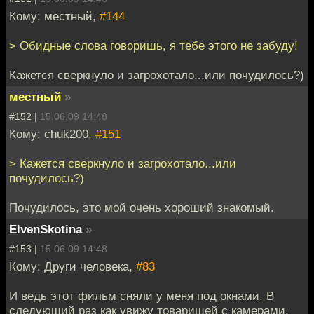
Кому: местный,
#144
> Обидные слова говоришь, я тебе этого не забуду!
Кажется сверкнуло и загрохотало...или почудилось?)
местный
»
#152 |
15.06.09 14:48
Кому: chuk200,
#151
> Кажется сверкнуло и загрохотало...или
почудилось?)
Почудилось, это мой очень хороший знакомый.
ElvenSkotina
»
#153 |
15.06.09 14:48
Кому: Други человека,
#83
И ведь этот фильм сняли у меня под окнами. В
следующий раз как увижу товарищей с камерами,