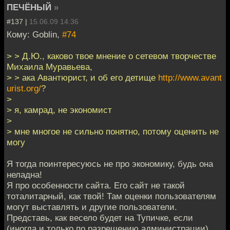
ПЕЧЁНЫЙ
»
#137 |
15.06.09 14:36
Кому: Goblin,
#74
> > Д.Ю., каково твое мнение о сетевом творчестве
Михаила Муравьева,
> > ака Авантюрист, и об его детище
http://www.avant
urist.org/
?
>
> я, камрад, не экономист
>
> мне многое не сильно понятно, потому оценить не
могу
Я тогда поинтересуюсь не про экономику, будь она
неладна!
Я про особенности сайта. Его сайт не такой
тоталитарный, как твой! Там оценки пользователям
могут выставлять и другие пользователи.
Представь, как весело будет на Тупичке, если
(иногда и только по разрешению администрации)