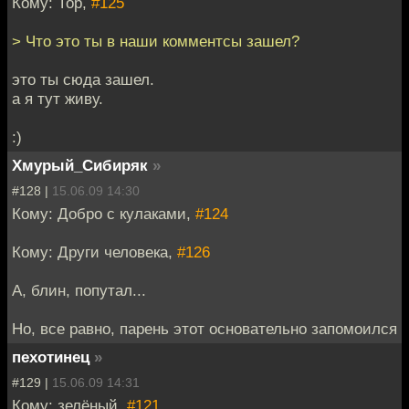
Кому: Тор,
#125
> Что это ты в наши комментсы зашел?
это ты сюда зашел.
а я тут живу.
:)
Хмурый_Сибиряк
»
#128 |
15.06.09 14:30
Кому: Добро с кулаками,
#124
Кому: Други человека,
#126
А, блин, попутал...
Но, все равно, парень этот основательно запомоился
пехотинец
»
#129 |
15.06.09 14:31
Кому: зелёный,
#121