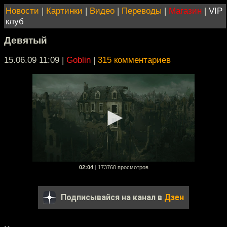
Новости
|
Картинки
|
Видео
|
Переводы
|
Магазин
|
VIP
клуб
Девятый
15.06.09 11:09
|
Goblin
|
315 комментариев
02:04
|
173760 просмотров
Подписывайся на канал в
Дзен