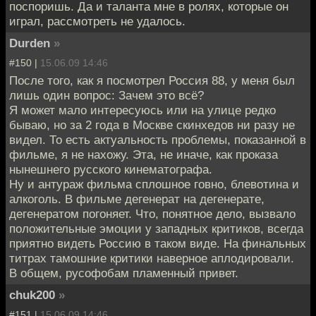
поспоришь. Да и таланта мне в ролях, которые он
играл, рассмотреть не удалось.
Durden
»
#150 |
15.06.09 14:46
После того, как я посмотрел Россия 88, у меня был
лишь один вопрос: Зачем это всё?
Я может мало интересуюсь или на улице редко
бываю, но за 2 года в Москве скинхедов ни разу не
видел. То есть актуальность проблемы, показанной в
фильме, я не нахожу. Эта, не иначе, как проказа
нынешнего русского кинематографа.
Ну и антураж фильма сплошное говно, блевотина и
алкоголь. В фильме дегенерат на дегенерате,
дегенератом погоняет. Что, понятное дело, вызвало
положительные эмоции у западных критиков, всегда
приятно видеть Россию в таком виде. На финальных
титрах тамошние критики наверное аплодировали.
В общем, русофобам пламенный привет.
chuk200
»
#151 |
15.06.09 14:46