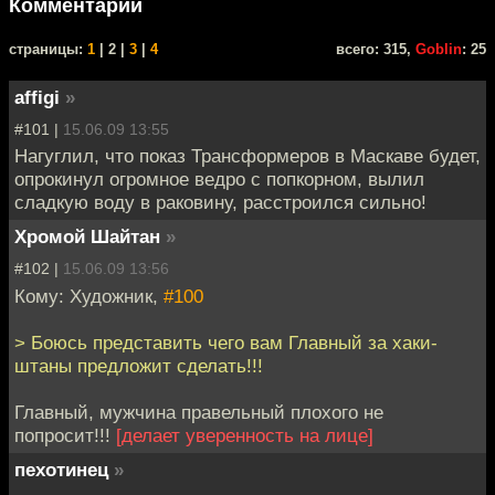
Комментарии
cтраницы:
1
| 2 |
3
|
4
всего: 315,
Goblin
: 25
affigi
»
#101 |
15.06.09 13:55
Нагуглил, что показ Трансформеров в Маскаве будет,
опрокинул огромное ведро с попкорном, вылил
сладкую воду в раковину, расстроился сильно!
Хромой Шайтан
»
#102 |
15.06.09 13:56
Кому: Художник,
#100
> Боюсь представить чего вам Главный за хаки-
штаны предложит сделать!!!
Главный, мужчина правельный плохого не
попросит!!!
[делает уверенность на лице]
пехотинец
»