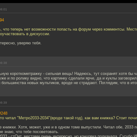
08:01
94
ь, что теперь нет возможности попасть на форум через комментсы. Мест
поучаствовать в дискуссии.
тересно, уверяю тебя.
08:38
ную короткометражку - сильная вещь! Надеюсь, тут сохранят хотя бы ч
же и по ролику видно, что картинку сделали ярче, да и куклы заговори
и большинства новых мультиков, вроде не страдают. Поглядим, что в ито
08:39
#248
то читал "Метро2033-2034"(вроде такой год), как вам книжка? Стоит почи
е книжки. Хотя, может, уже и в одном томе выпустили. Читал обе, 2033 п
не знаю, что тебе посоветовать.
2033 - стОит, местами очень интересно, но концовка подкачала. Сугубо 