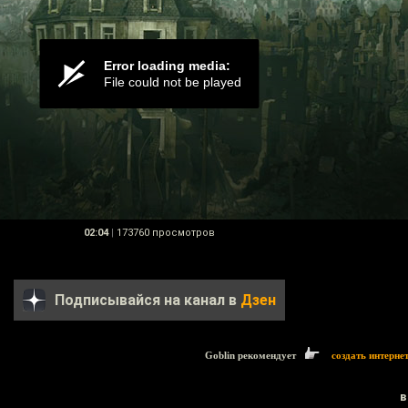
02:04
|
173760 просмотров
Подписывайся на канал в
Дзен
Goblin рекомендует
создать интерне
в