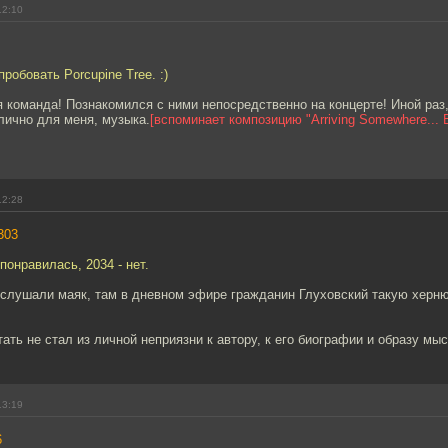
12:10
робовать Porcupine Tree. :)
я команда! Познакомился с ними непосредственно на концерте! Иной раз,
лично для меня, музыка.
[вспоминает композицию "Arriving Somewhere... B
12:28
303
понравилась, 2034 - нет.
 слушали маяк, там в дневном эфире гражданин Глуховский такую херн
ать не стал из личной неприязни к автору, к его биографии и образу мыс
13:19
6