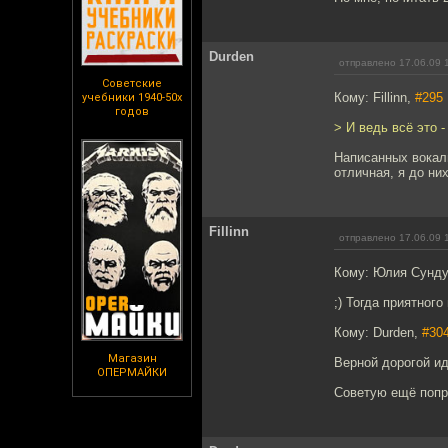
Durden
отправлено 17.06.09 
Советские
Кому: Fillinn,
#295
учебники 1940-50х
годов
> И ведь всё это -
Написанных вокали
отличная, я до них
Fillinn
отправлено 17.06.09 
Кому: Юлия Сунд
;) Тогда приятног
Кому: Durden,
#30
Магазин
Верной дорогой ид
ОПЕРМАЙКИ
Советую ещё попро