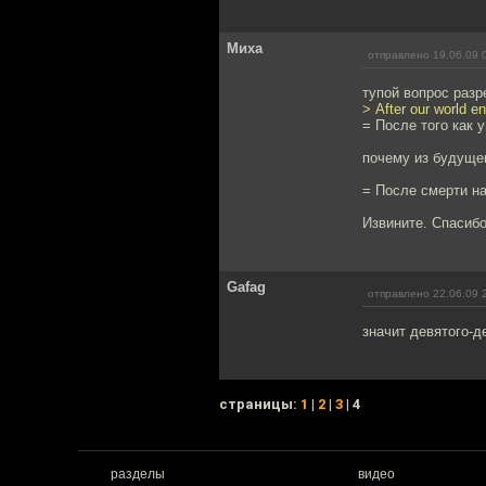
Миха
отправлено 19.06.09 
тупой вопрос разр
> Аfter our world e
= После того как 
почему из будущег
= После смерти на
Извините. Спасибо
Gafag
отправлено 22.06.09 
значит девятого-д
cтраницы:
1
|
2
|
3
| 4
разделы
видео