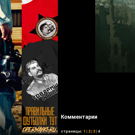
Комментарии
cтраницы:
1
|
2
|
3
| 4