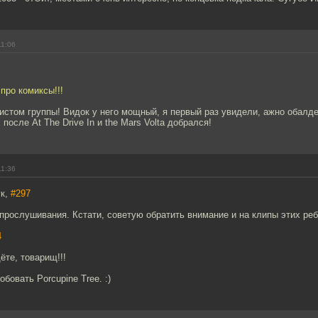
11:06
 про комиксы!!!
стом группы! Видок у него мощный, я первый раз увидели, ажно обалде
 после At The Drive In и the Mars Volta добрался!
11:36
ук,
#297
о прослушивания. Кстати, советую обратить внимание и на клипы этих реб
4
ёте, товарищ!!!
бовать Porcupine Tree. :)