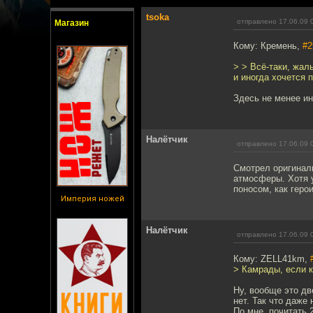
tsoka
отправлено 17.06.09 
Магазин
Кому: Кремень,
#2
> > Всё-таки, жал
и иногда хочется 
Здесь не менее ин
Налётчик
отправлено 17.06.09 
Смотрел оригиналь
атмосферы. Хотя у
поносом, как геро
Империя ножей
Налётчик
отправлено 17.06.09 
Кому: ZELL41km,
> Камрады, если к
Ну, вообще это дв
нет. Так что даже 
По мне, почитать 