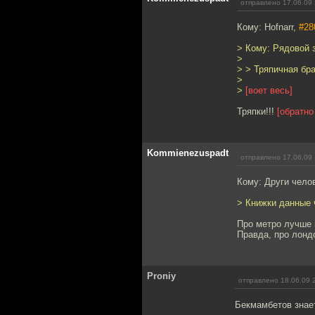
отправлено 17.06.09 
Кому: Hofnarr,
#28
> Кому: Рядовой 
>
> > Тряпичная бра
>
>
[воет весь]
Тряпки!!!
[обратно
Kommienezuspadt
отправлено 17.06.09 
Кому: Други чело
> Книжки данные ч
Про метро лучше 
Правда, про лонд
Proniy
отправлено 18.06.09 
Бекмамбетов знае