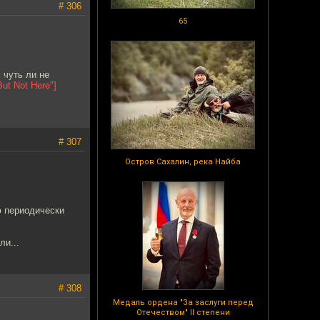
# 306
65
 чуть ли не
ut Not Here"]
# 307
Остров Сахалин, река Найба
ю периодически
ли...
# 308
Медаль ордена "За заслуги перед
Отечеством" II степени