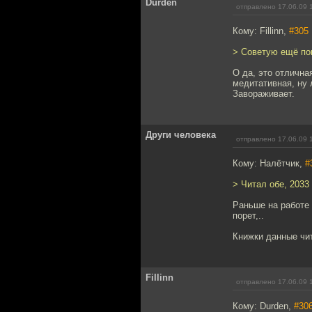
Durden
отправлено 17.06.09 
Кому: Fillinn,
#305
> Советую ещё поп
О да, это отлична
медитативная, ну 
Завораживает.
Други человека
отправлено 17.06.09 
Кому: Налётчик,
#
> Читал обе, 2033 
Раньше на работе
порет,..
Книжки данные чит
Fillinn
отправлено 17.06.09 
Кому: Durden,
#30