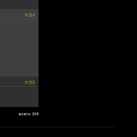
# 314
# 315
всего: 315