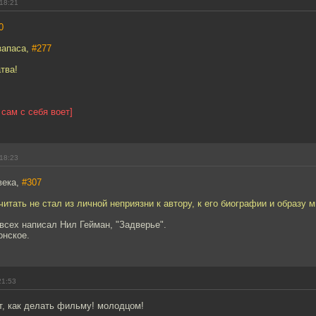
18:21
0
запаса,
#277
тва!
 сам с себя воет]
18:23
века,
#307
итать не стал из личной неприязни к автору, к его биографии и образу м
всех написал Нил Гейман, "Задверье".
онское.
21:53
т, как делать фильму! молодцом!