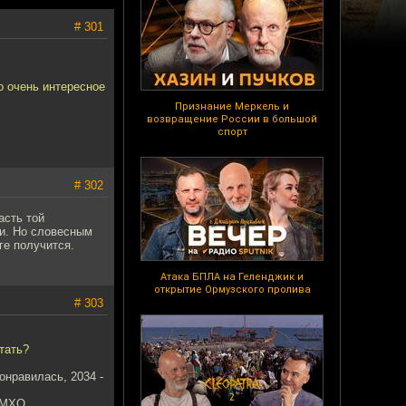
# 301
о очень интересное
Признание Меркель и
возвращение России в большой
спорт
# 302
асть той
ли. Но словесным
ге получится.
Атака БПЛА на Геленджик и
открытие Ормузского пролива
# 303
тать?
онравилась, 2034 -
ИМХО.