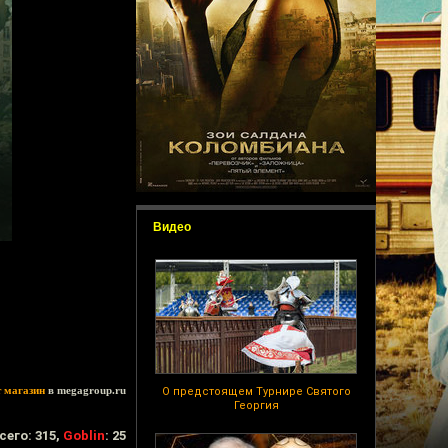
Видео
т магазин
в megagroup.ru
О предстоящем Турнире Святого
Георгия
сего: 315,
Goblin
: 25