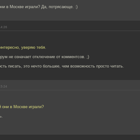
они в Москве играли? Да, потрясающе. :)
14:26
интересно, уверяю тебя.
рум не означает отключение от комментсов. ;)
сть писать, это нечто большее, чем возможность просто читать.
15:24
й они в Москве играли?
ь.