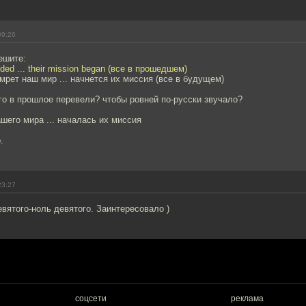
09:26
ешите:
nded ... their mission began (все в прошедшем)
умрет наш мир ... начнется их миссия (все в будущем)
о в прошлое перевели? чтобы ровней по-русски звучало?
шего мира ... началась их миссия
.
23:27
евятого-ноль девятого. Заинтересовало )
соцсети
реклама