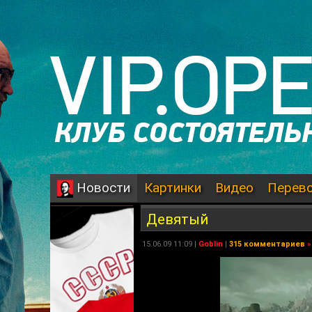
Картинки
Видео
Перев
Новости
Девятый
15.06.09 11:09 |
Goblin
|
315 комментариев
»