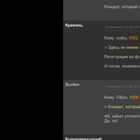
Концерт, который 
Кремень
отправлено 17.06.09 
Кому: tsoka,
#301
> Здесь не менее 
Регистрация на фо
И потом, возможно
Durden
отправлено 17.06.09 
Кому: Fillinn,
#308
> Концерт, которы
Ай, забыл уточнит
Да, он!
Kommienezuspadt