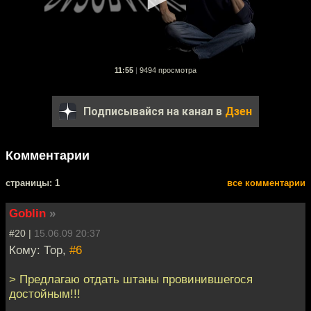
11:55
|
9494 просмотра
Подписывайся на канал в
Дзен
Комментарии
cтраницы: 1
все комментарии
Goblin
»
#20 |
15.06.09 20:37
Кому: Тор,
#6
> Предлагаю отдать штаны провинившегося
достойным!!!