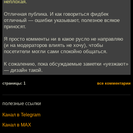
неплохая.
Отличная публика. И как говориться фидбек
отличный — ошибки указывают, полезное всякое
приносят.
Я просто комменты ни в какое русло не направляю
(и на модераторов влиять не хочу), чтобы
посетители могли сами спокойно общаться.
К сожалению, пока обсуждаемые заметки «уезжают»
— дизайн такой.
cтраницы: 1
все комментарии
полезные ссылки
Канал в Telegram
Канал в MAX