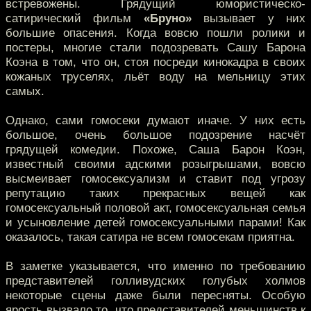
встревожены. Грядущий юмористическо-
сатирический фильм
«Бруно»
вызывает у них
большие опасения. Когда вовсю пошли ролики и
постеры, многие стали подозревать Сашу Барона
Коэна в том, что он, стоя посреди кинокадра в своих
кожаных труселях, льёт воду на мельницу этих
самых.
Однако, сами гомосеки думают иначе. У них есть
большое, очень большое подозрение насчёт
грядущей комедии. Похоже, Саша Барон Коэн,
известный своими адскими розыгрышами, вовсю
высмеивает гомосексуализм и ставит под угрозу
репутацию таких прекрасных вещей как
гомосексуальный половой акт, гомосексуальная семья
и усыновление детей гомосексуальными парами! Как
оказалось, такая сатира не всем гомосекам приятна.
В заметке указывается, что именно по требованию
представителей голливудских голубых холмов
некоторые сцены даже были пересняты. Особую
ярость вызвало то, что представителей меньшинств к