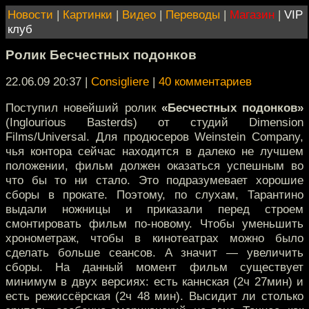
Новости
|
Картинки
|
Видео
|
Переводы
|
Магазин
|
VIP
клуб
Ролик Бесчестных подонков
22.06.09 20:37
|
Consigliere
|
40 комментариев
Поступил новейший ролик
«Бесчестных подонков»
(Inglourious Basterds) от студий Dimension
Films/Universal. Для продюсеров Weinstein Company,
чья контора сейчас находится в далеко не лучшем
положении, фильм должен оказаться успешным во
что бы то ни стало. Это подразумевает хорошие
сборы в прокате. Поэтому, по слухам, Тарантино
выдали ножницы и приказали перед строем
смонтировать фильм по-новому. Чтобы уменьшить
хронометраж, чтобы в кинотеатрах можно было
сделать больше сеансов. А значит — увеличить
сборы. На данный момент фильм существует
минимум в двух версиях: есть каннская (2ч 27мин) и
есть режиссёрская (2ч 48 мин). Высидит ли столько