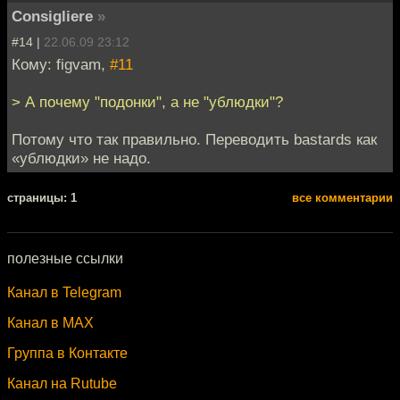
Consigliere
»
#14 |
22.06.09 23:12
Кому: figvam,
#11
> А почему "подонки", а не "ублюдки"?
Потому что так правильно. Переводить bastards как
«ублюдки» не надо.
cтраницы: 1
все комментарии
полезные ссылки
Канал в Telegram
Канал в MAX
Группа в Контакте
Канал на Rutube