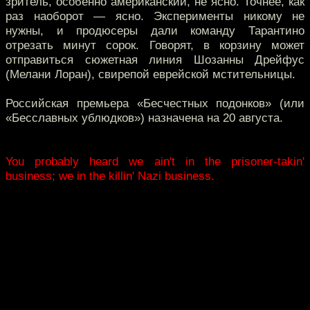
зритель, особенно американский, не ясно. Точнее, как
раз наоборот — ясно. Эксперименты никому не
нужны, и продюсеры дали команду Тарантино
отрезать минут сорок. Говорят, в корзину может
отправиться сюжетная линия Шозанны Дрейфус
(Мелани Лоран), свирепой еврейской мстительницы.
Российская премьера «Бесчестных подонков» (или
«Бесславных ублюдков») назначена на 20 августа.
You probably heard we ain't in the prisoner-takin'
business; we in the killin' Nazi business.