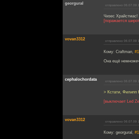
georgural
отправлено 06.07.09 
Чизес Храйстмас!
[поражается широт
vovan3312
отправлено 06.07.09 
Кому: Craftman,
#1
Она ещё немножеч
cephalochordata
отправлено 06.07.09 
> Кстати, Филипп 
[выключает Led Ze
vovan3312
отправлено 06.07.09 
Кому: georgural,
#1