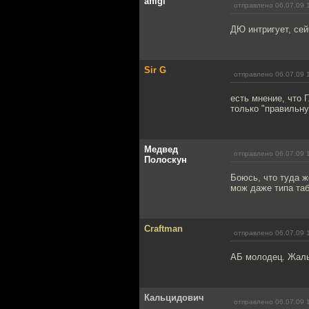
affigi
отправлено 06.07.09 
ДЮ интригует, сей
Sir G
отправлено 06.07.09 
есть мнение, что 
только "правильну
Медвед
отправлено 06.07.09 
Полоскун
Боюсь, что туда ж
мож даже типа та
Craftman
отправлено 06.07.09 
АБ молодец. Жаль 
Кальцидович
отправлено 06.07.09 