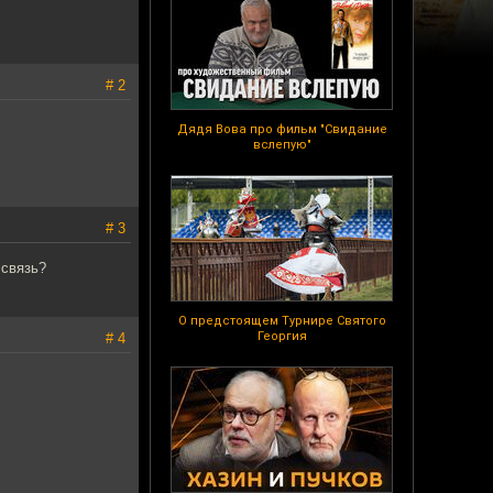
# 2
Дядя Вова про фильм "Свидание
вслепую"
# 3
 связь?
О предстоящем Турнире Святого
Георгия
# 4