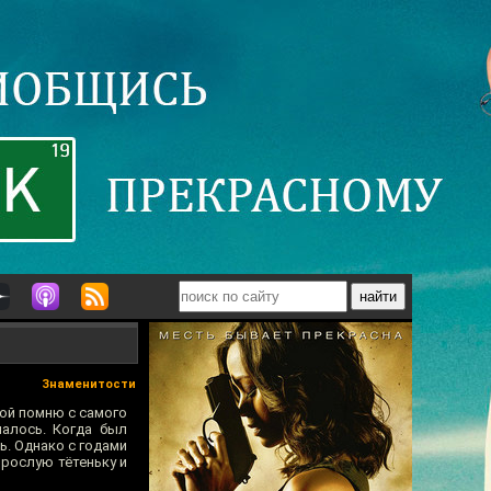
Знаменитости
ной помню с самого
чалось. Когда был
ь. Однако с годами
зрослую тётеньку и