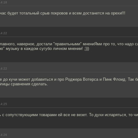
14:18
час будет тотальный срыв покровов и всем достанется на орехи!!!
14:22
Главного, наверное, достали "правильными" мнениЯми про то, что надо 
ю" музыку в каждом сугубо личном мнении! ;)))
14:22
е до кучи может добавиться и про Роджера Вотерса и Пинк Флоид. Так б
блицы сравнения сделать.
14:25
с сопутствующими товарами ей все не везет. То духи испаряться, то чи
14:26