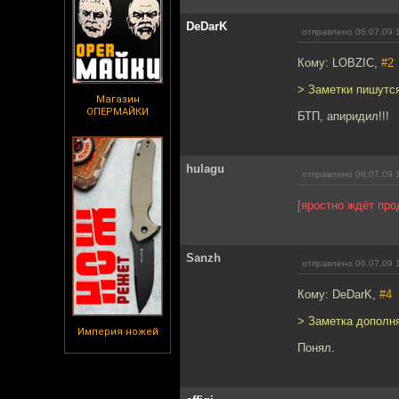
DeDarK
отправлено 06.07.09 
Кому: LOBZIC,
#2
> Заметки пишутся
Магазин
ОПЕРМАЙКИ
БТП, апиридил!!!
hulagu
отправлено 06.07.09 
[яростно ждёт пр
Sanzh
отправлено 06.07.09 
Кому: DeDarK,
#4
> Заметка дополн
Империя ножей
Понял.