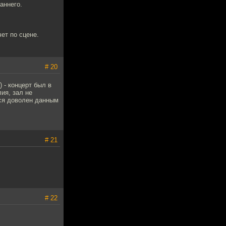
аннего.
чет по сцене.
# 20
 - концерт был в
ия, зал не
лся доволен данным
# 21
# 22