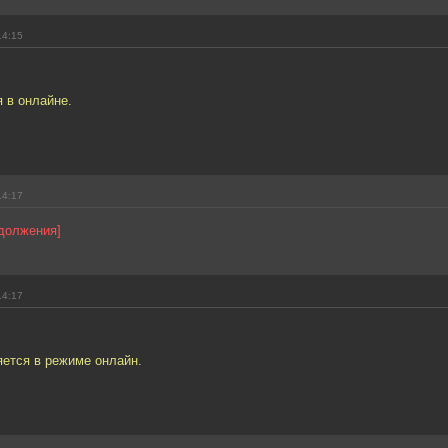
14:15
 в онлайне.
14:17
одолжения]
14:17
яется в режиме онлайн.