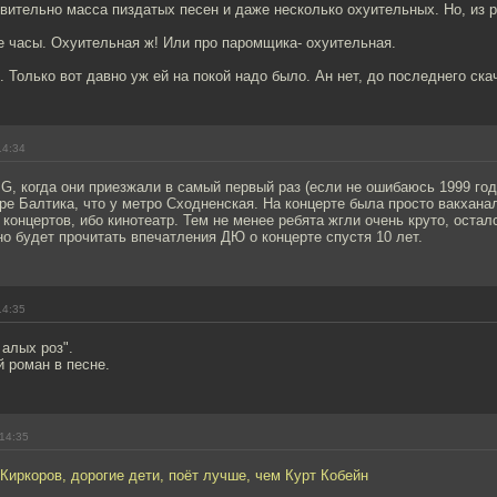
вительно масса пиздатых песен и даже несколько охуительных. Но, из р
е часы. Охуительная ж! Или про паромщика- охуительная.
. Только вот давно уж ей на покой надо было. Ан нет, до последнего ска
14:34
G, когда они приезжали в самый первый раз (если не ошибаюсь 1999 год)
ре Балтика, что у метро Сходненская. На концерте была просто вакханал
концертов, ибо кинотеатр. Тем не менее ребята жгли очень круто, оста
о будет прочитать впечатления ДЮ о концерте спустя 10 лет.
14:35
алых роз".
 роман в песне.
14:35
Киркоров, дорогие дети, поёт лучше, чем Курт Кобейн