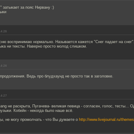
" затыкает за пояс Нирвану :)
зыки
14:26
сню воспринимаю нормально. Называется кажется "Снег падает на снег"
ыка ни тексты. Наверно просто молод слишком.
14:26
продолжения. Ведь про блудхаунд не просто так в заголовке.
14:27
ang не раскрыта, Пугачева- великая певица - согласен, голос, тесты...
музыки. Кобейн - некогда было наше всё.
ы, не могу промолчать - что Вы думаете о
http://www.livejournal.ru/theme