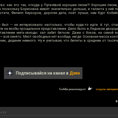
во: как это так, откуда у Пугачёвой хорошие песни?! Хорошие песни,
А поскольку Борисовна живёт значительно дольше, и таланта у ней п
Кстати, Филипп Киркоров, дорогие дети, поёт лучше, чем Курт Кобей
 был — не интересовало настолько, чтобы куда-то идти. А тут, ста
ли на якобы прощальное представление. Дело было в Ледовом дворце, 
тавлении мега-звезды: зал забит битком. Даже с боков, на самой ве
— всё занято. Мест свободных нет вообще, нигде. Основная масса конт
ник, дяденек немного. Ну и учитывая, что билеты в среднем от тысяч
Подписывайся на канал в
Дзен
Goblin рекомендует
создать интерне
в
14:13