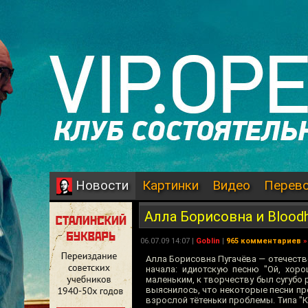
Картинки
Видео
Перев
Новости
Алла Борисовна и Blood
06.07.09 14:07 |
Goblin
|
965 комментариев
»
Алла Борисовна Пугачёва — отечестве
начала: идиотскую песню "Ой, хоро
маленьким, к творчеству был сугубо 
выяснилось, что некоторые песни про
взрослой тётеньки проблемы. Типа "К