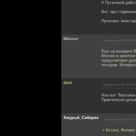
У Пугачовой дейст
Вот, про старинны
Пугачова- монстар
Nikonor
отправлено 06.07.09 
Был на концерте B
Москве в кинотеат
предусмотрен для 
походом. Интересн
dent
отправлено 06.07.09 
Или вот "Миллион 
Практически целый
Хмурый_Сибиряк
отправлено 06.07.09 
> Кстати, Филипп 