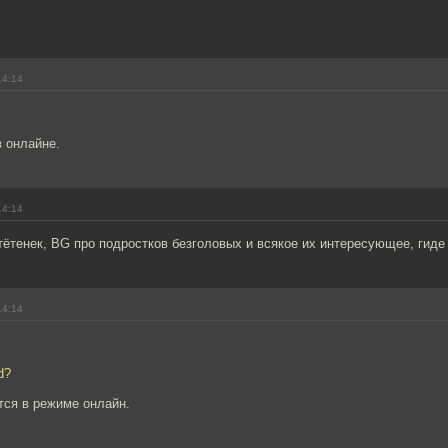
14:14
 онлайне.
14:14
ётенек, BG про подростков безголовых и всякое их интересующее, гиде
14:14
d?
тся в режиме онлайн.