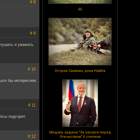
# 8
65
# 9
слушать и уважать
# 10
Остров Сахалин, река Найба
ыло бы интереснее,
# 11
псы подгорят.
Медаль ордена "За заслуги перед
# 12
Отечеством" II степени