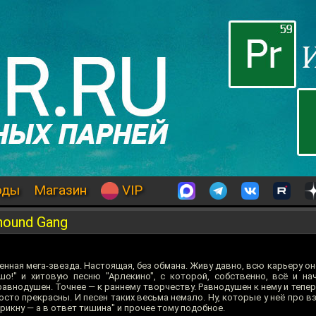
оды
Магазин
VIP
hound Gang
нная мега-звезда. Настоящая, без обмана. Живу давно, всю карьеру о
шо!" и хитовую песню "Арлекино", с которой, собственно, всё и на
равнодушен. Точнее — к раннему творчеству. Равнодушен к нему и тепер
сто прекрасны. И песен таких весьма немало. Ну, которые у неё про в
рикну — а в ответ тишина" и прочее тому подобное.