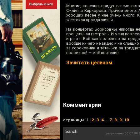
Многие, конечно, придут в неистовст
Филиппа Киркорова. Причём много. 
хороших песен у неё очень много. 
жестокая правда жизни.
На концертах Борисовны никогда не
прощальная гастроль. И меня повлек
играют. Всё как положено на предс
вообще ничего не видно и не слышно 
за сороковник и тётеньки за тридцат
половиной — моё почтение.
Зачитать целиком
Комментарии
cтраницы: 1 |
2
|
3
|
4
...
7
|
8
|
9
|
10
Sanzh
отправлено 06.07.09 