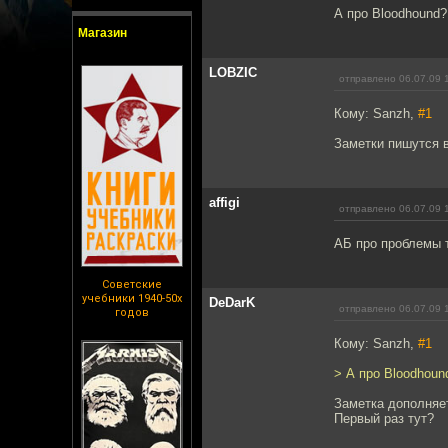
А про Bloodhound?
Магазин
LOBZIC
отправлено 06.07.09 
Кому: Sanzh,
#1
Заметки пишутся в
affigi
отправлено 06.07.09 
АБ про проблемы т
Советские
учебники 1940-50х
DeDarK
отправлено 06.07.09 
годов
Кому: Sanzh,
#1
> А про Bloodhoun
Заметка дополняе
Первый раз тут?