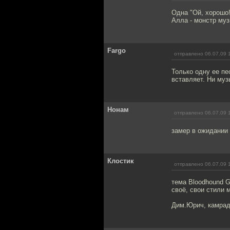
Одна "Ой, хорошо!
Алла - монстр му
Fargo
отправлено 06.07.09 
Только одну ее пе
вставляет. Ни муз
Нонам
отправлено 06.07.09 
замер в ожидании 
Клостик
отправлено 06.07.09 
тема Bloodhound G
своё, свои стили 
Дим.Юрич, камрад