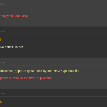
14:27
е вкусов Главного]
14:27
1
ко сапожничает.
14:29
Киркоров, дорогие дети, поёт лучше, чем Курт Кобейн
ppelin и начинает к0чать Киркорова]
14:31
6