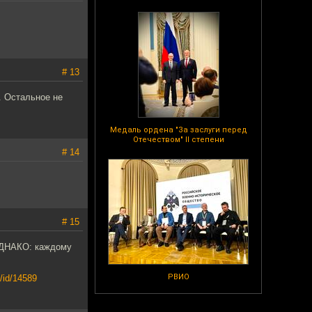
# 13
. Остальное не
Медаль ордена "За заслуги перед
Отечеством" II степени
# 14
# 15
 ОДНАКО: каждому
РВИО
s/id/14589