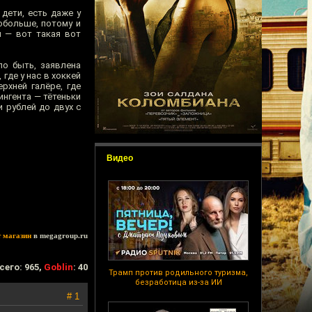
 дети, есть даже у
обольше, потому и
н — вот такая вот
ло быть, заявлена
где у нас в хоккей
рхней галёре, где
ингента — тётеньки
и рублей до двух с
Видео
т магазин
в megagroup.ru
сего: 965,
Goblin
: 40
Трамп против родильного туризма,
безработица из-за ИИ
# 1