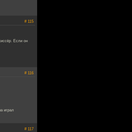
# 115
жиссёр. Если он
# 116
на играл
# 117