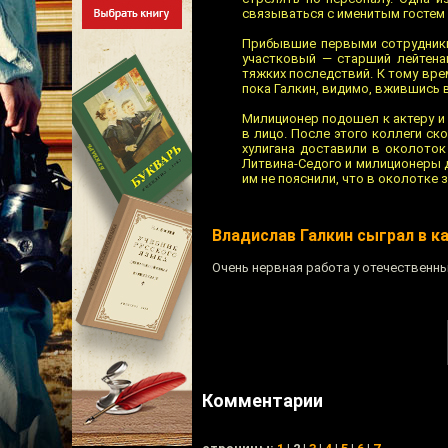
связываться с именитым гостем 
Прибывшие первыми сотрудники
участковый — старший лейтена
тяжких последствий. К тому вре
пока Галкин, видимо, вжившись в
Милиционер подошел к актеру и 
в лицо. После этого коллеги ско
хулигана доставили в околоток
Литвина-Седого и милиционеры
им не пояснили, что в околотке 
Владислав Галкин сыграл в к
Очень нервная работа у отечественны
Комментарии