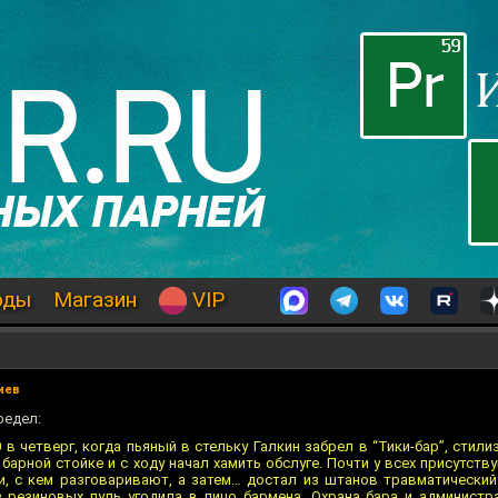
оды
Магазин
VIP
иев
редел:
 в четверг, когда пьяный в стельку Галкин забрел в “Тики-бар”, стил
барной стойке и с ходу начал хамить обслуге. Почти у всех присутст
и, с кем разговаривают, а затем… достал из штанов травматический
з резиновых пуль угодила в лицо бармена. Охрана бара и администр