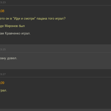
23:23
108
это он в "Иди и смотри" пацана того играл?
роде Миронов был
Там Кравченко играл.
23:25
рану довел.
23:27
109
грал.