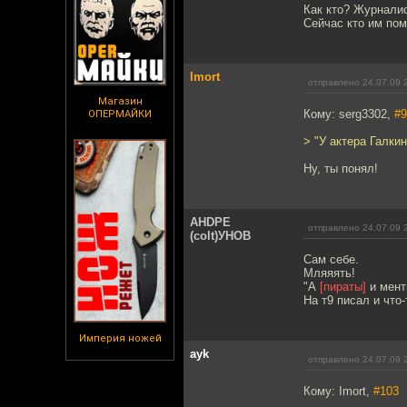
Как кто? Журналис
Сейчас кто им пом
Imort
отправлено 24.07.09 
Магазин
Кому: serg3302,
#9
ОПЕРМАЙКИ
> "У актера Галки
Ну, ты понял!
AHDPE
отправлено 24.07.09 
(colt)УНОВ
Сам себе.
Мляяять!
"А
[пираты]
и мент
На т9 писал и что-
Империя ножей
ayk
отправлено 24.07.09 
Кому: Imort,
#103