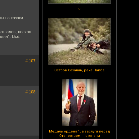
65
лы на казаки
вокзалов, поехал
лял". Всё.
# 107
Остров Сахалин, река Найба
# 108
Медаль ордена "За заслуги перед
Отечеством" II степени