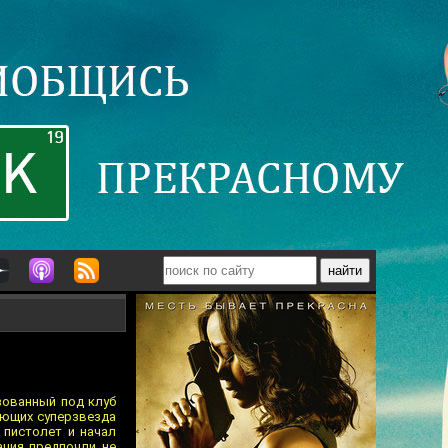
изованный под клуб
вующих суперзвезда
 пистолет и начал
ация предпочли не