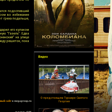
шался подоспевший
иром во избежание
от греха подальше,
ударил его кулаком
ную “Газель”. Едва
ненский” на улице
жду решеток, пока
Видео
О предстоящем Турнире Святого
ный сайт
в megagroup.ru
Георгия