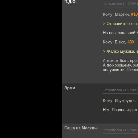
П.Д.О.
отправлено 24.07.09 
Кому: Мартин,
#10
> Отправить его н
На персональной 
Кому: Elexx,
#39
> Жалко мужика, е
А может быть про
А по-хорошему, жа
получаются.Грешны
Эрми
отправлено 24.07.09 
Кому: Изумрудов,
Нет. Пацана играл
Саша из Москвы
отправлено 24.07.09 