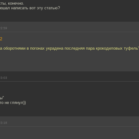
ты, конечно.
ешал написать вот эту статью?
22:59
2
на оборотнями в погонах украдена последняя пара крокодиловых туфель"
23:03
ы"
то не глянул))
23:18