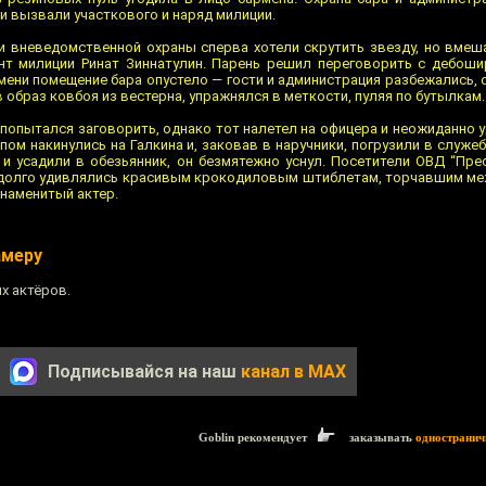
и вызвали участкового и наряд милиции.
 вневедомственной охраны сперва хотели скрутить звезду, но вме
нт милиции Ринат Зиннатулин. Парень решил переговорить с дебош
мени помещение бара опустело — гости и администрация разбежались, 
 образ ковбоя из вестерна, упражнялся в меткости, пуляя по бутылкам.
попытался заговорить, однако тот налетел на офицера и неожиданно 
пом накинулись на Галкина и, заковав в наручники, погрузили в служеб
 и усадили в обезьянник, он безмятежно уснул. Посетители ОВД “Прес
 долго удивлялись красивым крокодиловым штиблетам, торчавшим ме
знаменитый актер.
амеру
х актёров.
Подписывайся на наш
канал в MAX
Goblin рекомендует
заказывать
одностранич