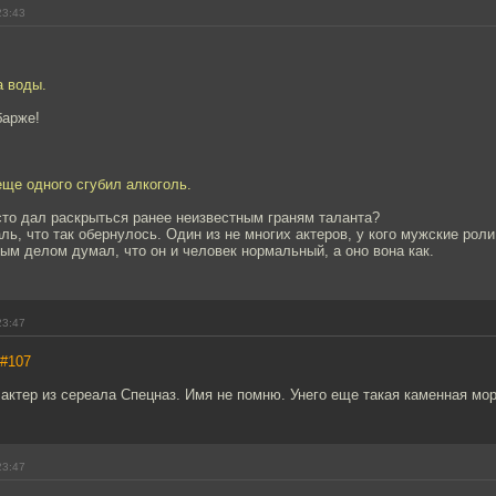
23:43
а воды.
барже!
ще одного сгубил алкоголь.
сто дал раскрыться ранее неизвестным граням таланта?
ль, что так обернулось. Один из не многих актеров, у кого мужские роли
м делом думал, что он и человек нормальный, а оно вона как.
23:47
#107
 актер из сереала Спецназ. Имя не помню. Унего еще такая каменная мо
23:47