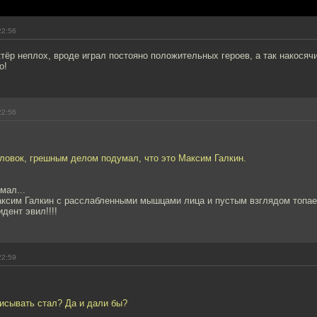
22:56
актёр неплох, вроде играл постояно положительных героев, а так накосяч
о!
22:56
оловок, грешным делом подумал, что это Максим Галкин.
мал...
аксим Галкин с расслабленными мышцами лица и пустым взглядом топает к
дент эвил!!!!
22:59
писывать стал? Да и дали бы?