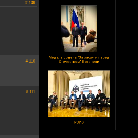
# 109
Медаль ордена "За заслуги перед
# 110
Отечеством" II степени
# 111
РВИО