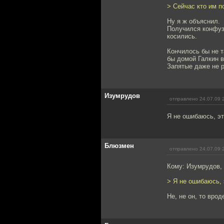
> Сейчас кто им п
Ну я ж объяснил.
Получился конфуз,
косились.
Кончилось бы не т
бы домой Галкин в
Запятые даже не 
Изумрудов
отправлено 24.07.09 
Я не ошибаюсь, эт
Блюзмен
отправлено 24.07.09 
Кому: Изумрудов,
> Я не ошибаюсь, 
Не, не он, то вро