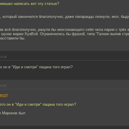
омешал написать вот эту статью?
 который закончился благополучно, даже папараццы лизнули, мол, быд
ак всё благополучно, разули бы неосознающего себя чела парни с трёх 
 шузах марки ХуаВэй. Ограничились бы фразой, типа "Галкин выпив стре
расставили бы.
23:18
о он в "Иди и смотри" пацана того играл?
23:22
#107
это он в "Иди и смотри" пацана того играл?
де Миронов был