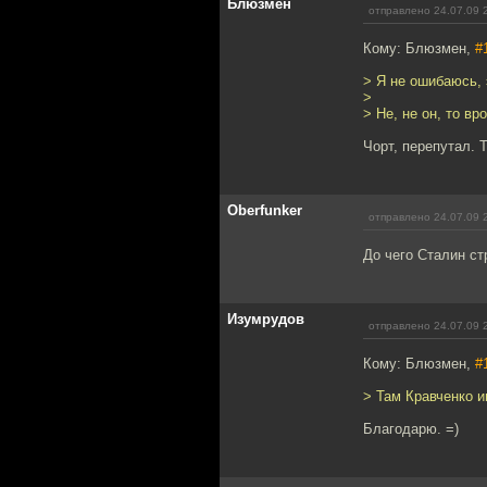
Блюзмен
отправлено 24.07.09 
Кому: Блюзмен,
#
> Я не ошибаюсь, 
>
> Не, не он, то в
Чорт, перепутал. 
Oberfunker
отправлено 24.07.09 
До чего Сталин ст
Изумрудов
отправлено 24.07.09 
Кому: Блюзмен,
#
> Там Кравченко и
Благодарю. =)