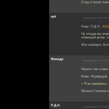
Стыд и позор пьян
ayk
отправлено 24.07.09 
Кому: П.Д.О.,
#112
Ну откуда мы знае
отменный актёр, т
Или наоборот, Бот
Фемида
отправлено 24.07.09 
Неужто так слава
Кому: Изумрудов,
> Я не ошибаюсь, 
Мелкого Галкина я
П.Д.О.
отправлено 24.07.09 