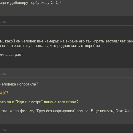
ице и дебоширу Горбункову С. С.!
23:51
м, какой он человек вне камеры: на экране его так играть заставляет ре
о он сыграет такую падаль, что родная мать отвернётся.
кина сыграет.
23:51
 человека испортила?
#107
это он в "Иди и смотри" пацана того играл?
 только по фильму "Груз без маркировки" помню. Еще пишуть, Гека Фин
23:54