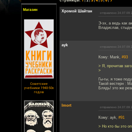
cтраницы:
1
| 2 |
3
|
4
|
5
|
6
|
7
Магазин
Хромой Шайтан
отправлено 24.07.09 
Э-эх, а ведь как 
Владислав, стыдн
ayk
отправлено 24.07.09 
Кому: Mank,
#93
> Я, прочитав заг
>
Гы-гы, я тоже поду
Такой вестерн : М
Советские
Блядь! это же рези
учебники 1940-50х
годов
Imort
отправлено 24.07.09 
Кому: ayk,
#91
> Но кто бы это о