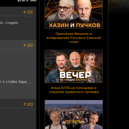
всего: 646
# 101
ил, стыдно
Признание Меркель и
возвращение России в большой
спорт
# 102
 стойке бара......
Атака БПЛА на Геленджик и
открытие Ормузского пролива
# 103