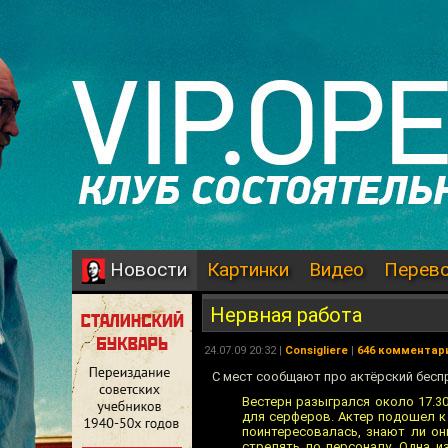
Картинки
Видео
Перев
Новости
Нервная работа
24.07.09 20:32 |
Consigliere
|
646 комментар
C мест сообщают про актёрский бесп
Вестерн разыгрался около 17.30
для серферов. Актер подошел к 
поинтересовалась, знают ли он
стрелять по персоналу. Одна и