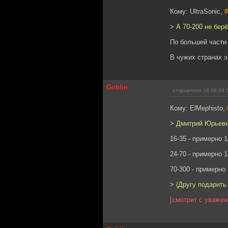
Кому: UltraSonic,
#
> А 70-200 не бер
По большей части 
В чужих странах э
Goblin
отправлено 18.08.09 
Кому: ElMephisto,
> Дмитрий Юрьевич
16-35 - примерно 
24-70 - примерно 
70-300 - примерно
> (Другу подарить
[смотрит с уважен