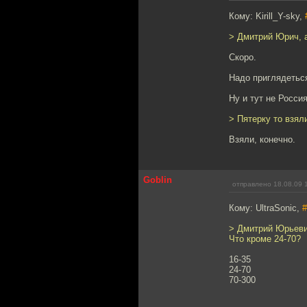
Кому: Kirill_Y-sky,
> Дмитрий Юрич, 
Скоро.
Надо приглядетьс
Ну и тут не Росси
> Пятерку то взял
Взяли, конечно.
Goblin
отправлено 18.08.09 
Кому: UltraSonic,
#
> Дмитрий Юрьевич
Что кроме 24-70?
16-35
24-70
70-300