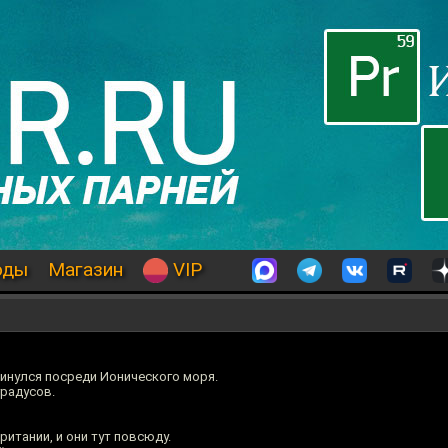
оды
Магазин
VIP
кинулся посреди Ионического моря.
градусов.
итании, и они тут повсюду.