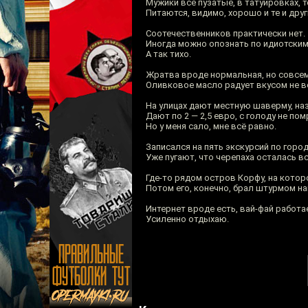
Мужики все пузатые, в татуировках, 
Питаются, видимо, хорошо и те и дру
Соотечественников практически нет.
Иногда можно опознать по идиотским
А так тихо.
Жратва вроде нормальная, но совсем
Оливковое масло радует вкусом не в
На улицах дают местную шаверму, на
Дают по 2 — 2,5 евро, с голоду не по
Но у меня сало, мне всё равно.
Записался на пять экскурсий по горо
Уже пугают, что черепаха осталась в
Где-то рядом остров Корфу, на кото
Потом его, конечно, брал штурмом н
Интернет вроде есть, вай-фай работа
Усиленно отдыхаю.