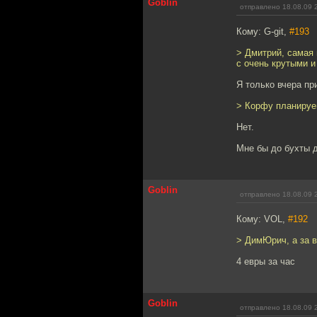
Goblin
отправлено 18.08.09 
Кому: G-git,
#193
> Дмитрий, самая 
с очень крутыми и
Я только вчера пр
> Корфу планируе
Нет.
Мне бы до бухты 
Goblin
отправлено 18.08.09 
Кому: VOL,
#192
> ДимЮрич, а за 
4 евры за час
Goblin
отправлено 18.08.09 