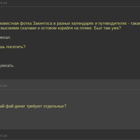
20:43
известная фотка Закинтоса в разных календарях и путеводителях - така
 высокими скалами и остовом корабля на пляже. Был там уже?
иехал.
шь посетить?
доехать.
20:44
вай фай денег требуют отдельных?
20:46