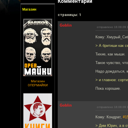
Комментарии
Магазин
cтраницы: 1
Goblin
отправлено 18.08.09 
Кому: Хмурый_Си
> А бритиши как с
Тихие, как мыши.
Такое чувство, чт
Надо дождаться, к
> и главное: сорт
Магазин
ОПЕРМАЙКИ
Пока хорошие.
Goblin
отправлено 18.08.09 
Кому: Кондрат,
#1
> Дим Юрич, а в о