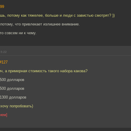
99
ёшь, потому как тяжелее, больше и люди с завистью смотрят? ))
потому, что привлекает излишнее внимание.
то совсем ни к чему.
15:22
#127
, а примерная стоимость такого набора какова?
1500 долларов
1500 долларов
 1300 долларов
 хочу попробовать)
ием]