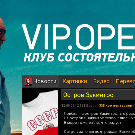
Картинки
Видео
Перев
Новости
Остров Закинтос
18.08.09 12:18 |
Goblin
|
338 комментариев
»
Прибыл на остров Закинтос, что рас
На острове Закинтос тепло, плюс 36 
В море тоже тепло, что радует.
Остров заточен под граждан Великобр