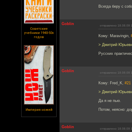
Всегда беру с соб
Goblin
отправлено 18.08.09 
Советские
учебники 1940-50х
Кому: Maravingin,
годов
> Дмитрий Юрьевич
Русских практическ
Goblin
отправлено 18.08.09 
Кому: Fred_K,
#21
> Дмитрий Юрьевич
Да я не пью.
Потом, неясно: до
Империя ножей
Goblin
отправлено 18.08.09 