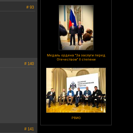
# 93
Медаль ордена "За заслуги перед
Отечеством" II степени
# 140
РВИО
# 141