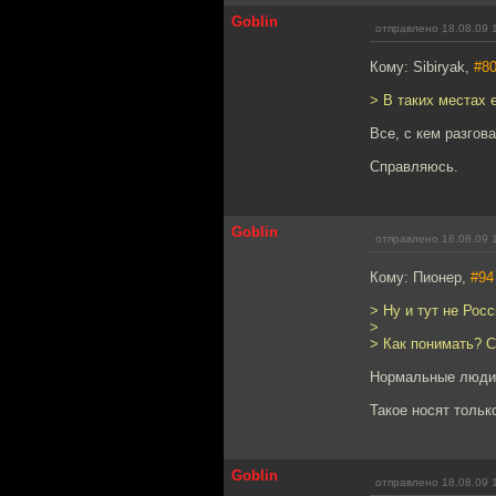
Goblin
отправлено 18.08.09 
Кому: Sibiryak,
#8
> В таких местах 
Все, с кем разгов
Справляюсь.
Goblin
отправлено 18.08.09 
Кому: Пионер,
#94
> Ну и тут не Рос
>
> Как понимать? 
Нормальные люди 
Такое носят тольк
Goblin
отправлено 18.08.09 