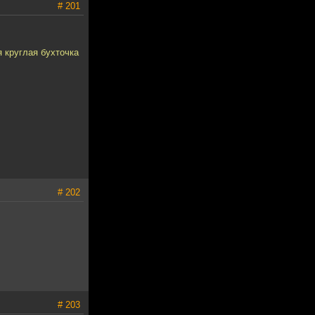
# 201
я круглая бухточка
# 202
# 203