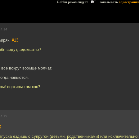
Goblin рекомендует
заказывать
одностранич
14:14
биряк,
#13
ебя ведут, адекватно?
о все вокруг вообще молчат.
огда напьются.
иры! сортиры там как?
14:15
5
тпуска ездишь с супругой (детьми, родственниками) или исключительно 