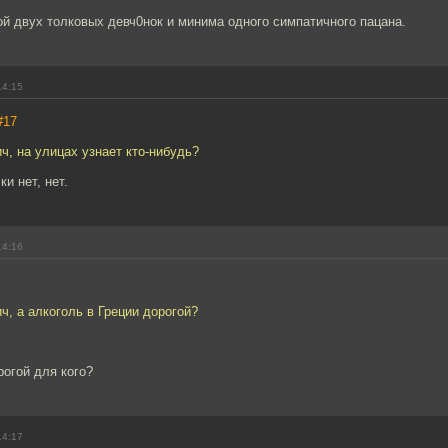
ой двух толковых девч0нок и минима одного симпатичного пацана.
14:15
#17
, на улицах узнает кто-нибудь?
и нет, нет.
14:16
, а алкоголь в Греции дорогой?
рогой для кого?
14:17