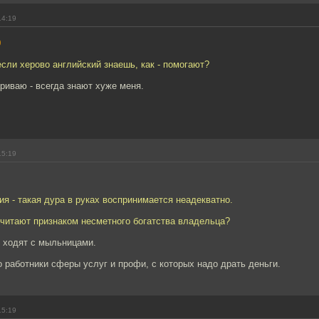
14:19
0
если херово английский знаешь, как - помогают?
ариваю - всегда знают хуже меня.
15:19
сия - такая дура в руках воспринимается неадекватно.
Считают признаком несметного богатства владельца?
ходят с мыльницами.
о работники сферы услуг и профи, с которых надо драть деньги.
15:19