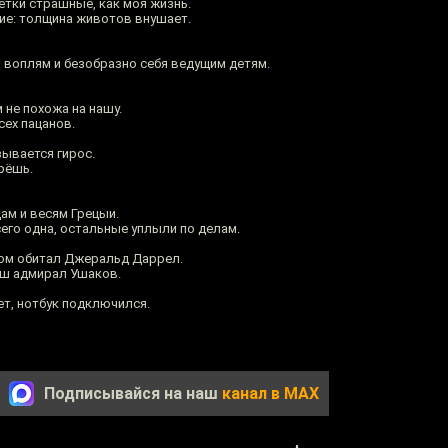
тётки страшные, как моя жизнь.
гие: толщина животов внушает.
 воплям и безобразно себя ведущим детям.
 не похожа на нашу.
сех пацанов.
зывается гирос.
мрёшь.
дам и весям Грецыи.
сего одна, остальные уплыли по делам.
ром обитал Джеральд Даррел.
аш адмирал Ушаков.
ет, нотбук подключился.
Подписывайся на наш
канал в MAX