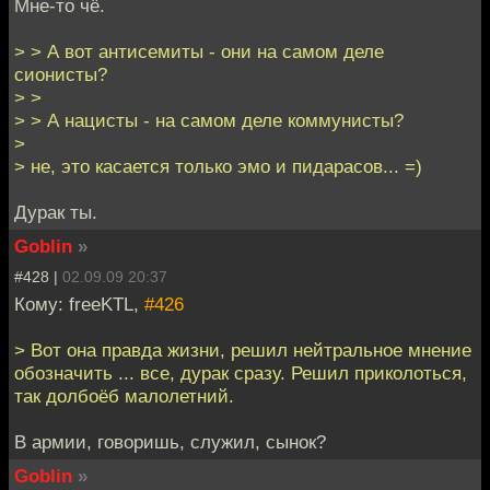
Мне-то чё.
> > А вот антисемиты - они на самом деле
сионисты?
> >
> > А нацисты - на самом деле коммунисты?
>
> не, это касается только эмо и пидарасов... =)
Дурак ты.
Goblin
»
#428 |
02.09.09 20:37
Кому: freeKTL,
#426
> Вот она правда жизни, решил нейтральное мнение
обозначить ... все, дурак сразу. Решил приколоться,
так долбоёб малолетний.
В армии, говоришь, служил, сынок?
Goblin
»