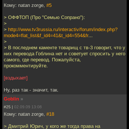
Кому: natan zorge,
#5
> ОФФТОП (Про "Семью Сопрано"):
>
>
http://www.tv3russia.ru/interactiv/forum/index.php?
mode4=flat_list&f_id4=41&t_id4=554&fr
...
>
> В последнем каменте товарищ с тв-3 говорит, что у
них перевода Гоблина нет и советует спросить у него
самого, где перевод. Пожалуйста,
прокомментируйте.
[вздыхает]
Ну, раз так - значит, так.
Goblin
»
#25 |
02.09.09 13:08
Кому: natan zorge,
#18
> Дмитрий Юрич, у кого же тогда права на