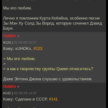
Мы его любим.
Лично я поклонник Курта Кобейна, особенно песни
Зы Мэн Ху Солд Зы Ворлд, которую сочинил Дэвид
Бауи.
Goblin
»
#124 |
02.09.09 13:57
Кому: xUHOKx,
#123
> Мы его любим.
>
> а как к творчеству группы Queen относитесь?
Даже Элтона Джона слушаю с удовольствием.
Goblin
»
#142 |
02.09.09 14:07
Кому: Сделано в СССР,
#141