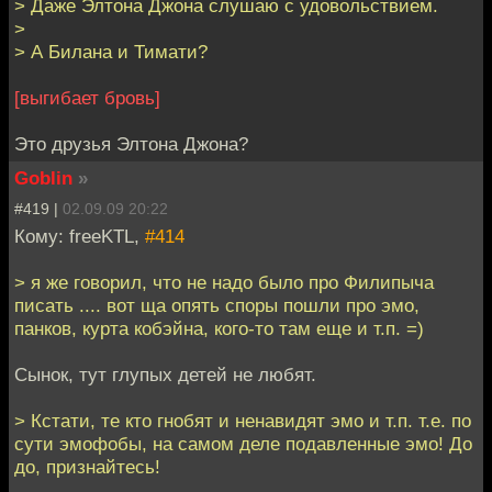
> Даже Элтона Джона слушаю с удовольствием.
>
> А Билана и Тимати?
[выгибает бровь]
Это друзья Элтона Джона?
Goblin
»
#419 |
02.09.09 20:22
Кому: freeKTL,
#414
> я же говорил, что не надо было про Филипыча
писать .... вот ща опять споры пошли про эмо,
панков, курта кобэйна, кого-то там еще и т.п. =)
Сынок, тут глупых детей не любят.
> Кстати, те кто гнобят и ненавидят эмо и т.п. т.е. по
сути эмофобы, на самом деле подавленные эмо! До
до, признайтесь!