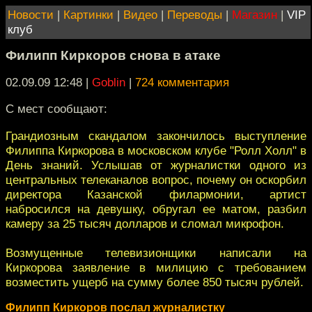
Новости
|
Картинки
|
Видео
|
Переводы
|
Магазин
|
VIP
клуб
Филипп Киркоров снова в атаке
02.09.09 12:48
|
Goblin
|
724 комментария
С мест сообщают:
Грандиозным скандалом закончилось выступление
Филиппа Киркорова в московском клубе "Ролл Холл" в
День знаний. Услышав от журналистки одного из
центральных телеканалов вопрос, почему он оскорбил
директора Казанской филармонии, артист
набросился на девушку, обругал ее матом, разбил
камеру за 25 тысяч долларов и сломал микрофон.
Возмущенные телевизионщики написали на
Киркорова заявление в милицию с требованием
возместить ущерб на сумму более 850 тысяч рублей.
Филипп Киркоров послал журналистку