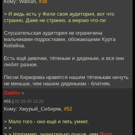
Кому: Watson,
#38
> И ведь есть у Фили своя аудитория, вот что
странно. Даже не странно, а мерзко что-ли
Слушательская аудитория не ограничена
мальчиками-подростками, обожающими Курта
Кобейна.
Есть ещё девочки, тётеньки и дяденьки, и все они
любят разное.
Песни Киркорова нравятся нашим тётенькам ничуть
не меньше, чем нашим дяденькам - блатняк.
Goblin
»
#55 |
02.09.09 13:28
Кому: Хмурый_Сибиряк,
#52
> Мало того - оно ещё и петь умеет.
> >
> > Например, значительно лучше, чем
[Курт