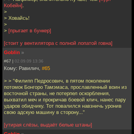
Кобейн]
.
>
> Ховайсь!
>
>
[прыгает в бункер]
[стоит у вентилятора с полной лопатой говна]
Goblin
»
#67 |
02.09.09 13:36
Кому: Равилич,
#65
> > "Филипп Педросович, в пятом поколении
потомок Бонгоро Тамэмаса, прославленный воин из
восточной страны, не потерпел оскорбления,
выхватил меч и прокричав боевой клич, нанес пару
ударов обидчику. Тот повалился навзничь уронив
свою адскую машину в сторону..."
[утирая слёзы, выдаёт белые штаны]