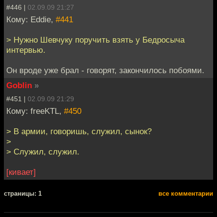
#446 |
02.09.09 21:27
Кому: Eddie,
#441
> Нужно Шевчуку поручить взять у Бедросыча
интервью.
Он вроде уже брал - говорят, закончилось побоями.
Goblin
»
#451 |
02.09.09 21:29
Кому: freeKTL,
#450
> В армии, говоришь, служил, сынок?
>
> Служил, служил.
[кивает]
cтраницы: 1
все комментарии