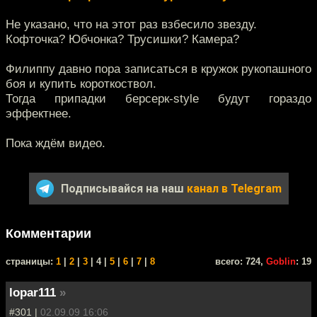
Не указано, что на этот раз взбесило звезду.
Кофточка? Юбчонка? Трусишки? Камера?
Филиппу давно пора записаться в кружок рукопашного
боя и купить короткоствол.
Тогда припадки берсерк-style будут гораздо
эффектнее.
Пока ждём видео.
Подписывайся на наш
канал в Telegram
Комментарии
cтраницы:
1
|
2
|
3
| 4 |
5
|
6
|
7
|
8
всего: 724,
Goblin
: 19
lopar111
»
#301 |
02.09.09 16:06