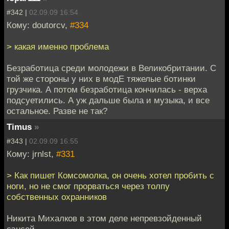
#342 |
02.09.09 16:54
Кому: doutorcv,
#334
> какая именно проблема
Безработица среди молодежи в Великобритании. С
той же стороны у них в модЕ тяжелые ботинки
грузчика. А потом безработица кончилась - верха
подсуетились. А уж дальше была и музыка, и все
остальное. Разве не так?
Timus
»
#343 |
02.09.09 16:55
Кому: jrnlst,
#331
> Как пишет Комсомолка, он очень хотел пробить с
ноги, но не смог прорваться через толпу
собственных охранников
Никита Михалков в этом деле непревзойденный
сэнсей.