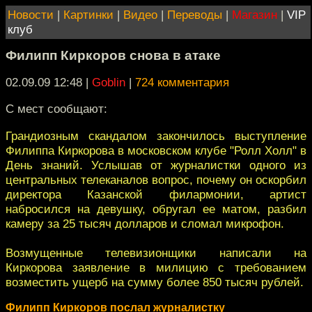
Новости
|
Картинки
|
Видео
|
Переводы
|
Магазин
|
VIP
клуб
Филипп Киркоров снова в атаке
02.09.09 12:48
|
Goblin
|
724 комментария
С мест сообщают:
Грандиозным скандалом закончилось выступление
Филиппа Киркорова в московском клубе "Ролл Холл" в
День знаний. Услышав от журналистки одного из
центральных телеканалов вопрос, почему он оскорбил
директора Казанской филармонии, артист
набросился на девушку, обругал ее матом, разбил
камеру за 25 тысяч долларов и сломал микрофон.
Возмущенные телевизионщики написали на
Киркорова заявление в милицию с требованием
возместить ущерб на сумму более 850 тысяч рублей.
Филипп Киркоров послал журналистку