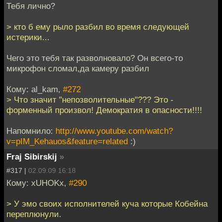
Тебя лично?
> кто б ему рыло разбил во время следующей
истерики...
Чего это тебя так разволновало? Он всего-то
микрофон сломал,да камеру разбил
Кому: al_kam,
#272
> Что значит "непозволительные"??? Это -
форменный произвол! Демократия в опасности!!!!
Напомнило:
http://www.youtube.com/watch?
v=pIM_Kehauos&feature=related
:)
Fraj Sibirskij
»
#317 |
02.09.09 16:18
Кому: xUHOKx,
#290
> У эмо своих исполнителей куча которые Кобейна
переплюнули.