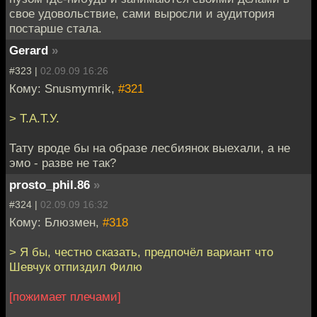
свое удовольствие, сами выросли и аудитория
постарше стала.
Gerard
»
#323 |
02.09.09 16:26
Кому: Snusmymrik,
#321
> Т.А.Т.У.
Тату вроде бы на образе лесбиянок выехали, а не
эмо - разве не так?
prosto_phil.86
»
#324 |
02.09.09 16:32
Кому: Блюзмен,
#318
> Я бы, честно сказать, предпочёл вариант что
Шевчук отпиздил Филю
[пожимает плечами]