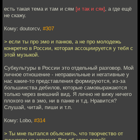
есть такая тема и там и сям
[и так и сяк]
, а где ещё
не скажу.
Кому: doutorcv,
#307
> если ты про эмо и панков, а не про молодежь
конкретно в России, которая ассоциируется у тебя с
этой музыкой.
Субкультуры в России это отдельный разговор. Мой
личное отношение - неправильные и негативные у
нас какие-то представления формируются, из-за
большинства дебилов, которые самовыражаются
только через внешний вид. Я лично не вижу ничего
плохого ни в эмо, ни в панке и т.д. Нравится?
Слушай, читай, пиши и т.п.
Кому: Lobo,
#314
> Ты мне пытался объяснить, что творчество от
личности не зависит. Вот об этом давай!