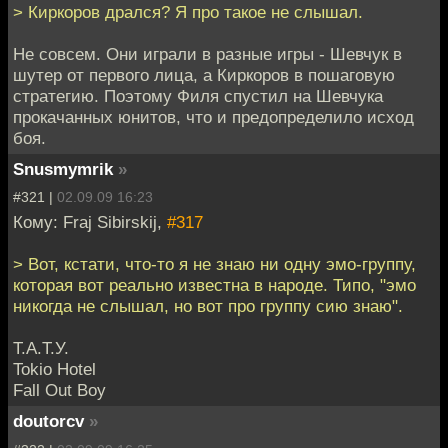
> Киркоров дрался? Я про такое не слышал.
Не совсем. Они играли в разные игры - Шевчук в
шутер от первого лица, а Киркоров в пошаговую
стратегию. Поэтому Филя спустил на Шевчука
прокачанных юнитов, что и предопределило исход
боя.
Snusmymrik
»
#321 |
02.09.09 16:23
Кому: Fraj Sibirskij,
#317
> Вот, кстати, что-то я не знаю ни одну эмо-группу,
которая вот реально известна в народе. Типо, "эмо
никогда не слышал, но вот про группу сию знаю".
Т.А.Т.У.
Tokio Hotel
Fall Out Boy
doutorcv
»