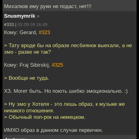
Михалков ему руки не подаст, нет!!!
Snusmymrik
»
#333 |
02.09.09 16:49
Кому: Gerard,
#323
> Тату вроде бы на образе лесбиянок выехали, а не
эмо - разве не так?
Кому: Fraj Sibirskij,
#325
> Вообще не туда.
ХЗ. Могет быть. Но поють шибко эмоционально. :)
> Ну эмо у Хотеля - это лишь образ, к музыке же
никакого отношения.
> Обычный поп-рок на немецком.
ИМХО образ в данном случае первичен.