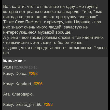
Вот, кстати, что-то я не знаю ни одну эмо-группу,
которая вот реально известна в народе. Типо, "эмо
никогда не слышал, но вот про группу сию знаю".
Те же Секс Пистолз, к примеру, или Нирвана - про
них знают очень много людей, зачастую не
интересующиеся музыкой вообще.
А у эмо - всё таким ровным слоем и так идентично,
что вычислить хоть кого-то более-менее
выдающегося не представляется возможным. Героев
нет.
Блюзмен
»
#318 |
02.09.09 16:18
Кому: Defua,
#293
Кому: Karakurt,
#296
Ага, благодарю.
Кому: prosto_phil.86,
#298