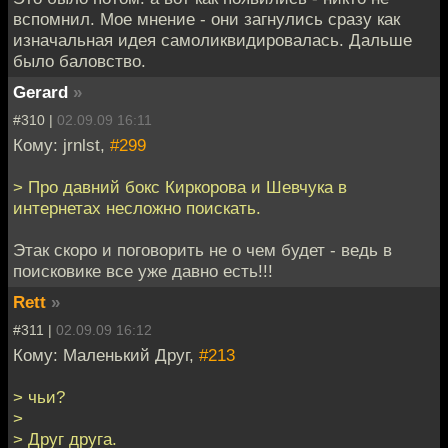
вспомнил. Мое мнение - они загнулись сразу как
изначальная идея самоликвидировалась. Дальше
было баловство.
Gerard
»
#310 |
02.09.09 16:11
Кому: jrnlst,
#299
> Про давний бокс Киркорова и Шевчука в
интернетах несложно поискать.
Этак скоро и поговорить не о чем будет - ведь в
поисковике все уже давно есть!!!
Rett
»
#311 |
02.09.09 16:12
Кому: Маленький Друг,
#213
> чьи?
>
> Друг друга.