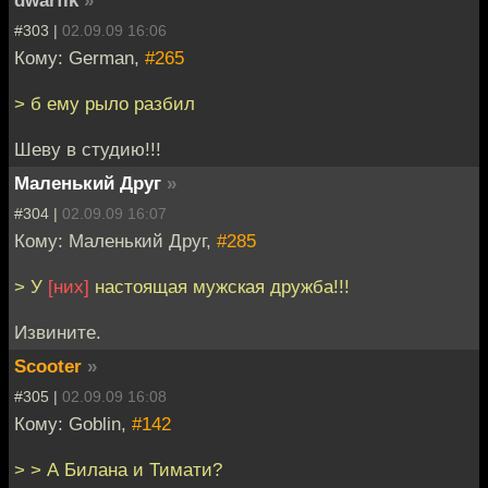
dwarfik
»
#303 |
02.09.09 16:06
Кому: German,
#265
> б ему рыло разбил
Шеву в студию!!!
Маленький Друг
»
#304 |
02.09.09 16:07
Кому: Маленький Друг,
#285
> У
[них]
настоящая мужская дружба!!!
Извините.
Scooter
»
#305 |
02.09.09 16:08
Кому: Goblin,
#142
> > А Билана и Тимати?