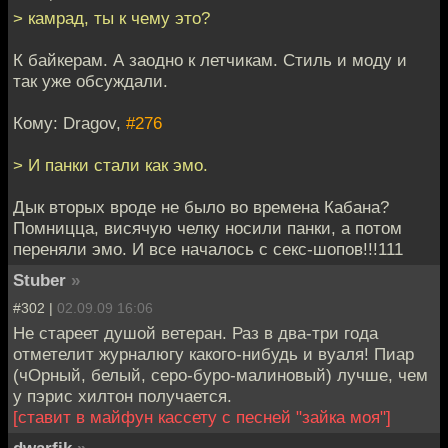
> камрад, ты к чему это?
К байкерам. А заодно к летчикам. Стиль и моду и
так уже обсуждали.
Кому: Dragov,
#276
> И панки стали как эмо.
Дык вторых вроде не было во времена Кабана?
Помницца, висячую челку носили панки, а потом
переняли эмо. И все началось с секс-шопов!!!111
Stuber
»
#302 |
02.09.09 16:06
Не стареет душой ветеран. Раз в два-три года
отметелит журналюгу какого-нибудь и вуаля! Пиар
(чОрный, белый, серо-буро-малиновый) лучше, чем
у пэрис хилтон получается.
[ставит в майфун кассету с песней "зайка моя"]