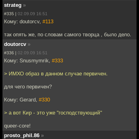
strateg
»
#335 |
02.09.09 16:51
Кому: doutorcv,
#113
так опять же, по словам самого творца , было дело.
doutorcv
»
#336 |
02.09.09 16:51
Кому: Snusmymrik,
#333
> ИМХО образ в данном случае первичен.
для чего первичен?
Кому: Gerard,
#330
> а вот Кир - это уже "господствующий"
queer-core!
prosto_phil.86
»