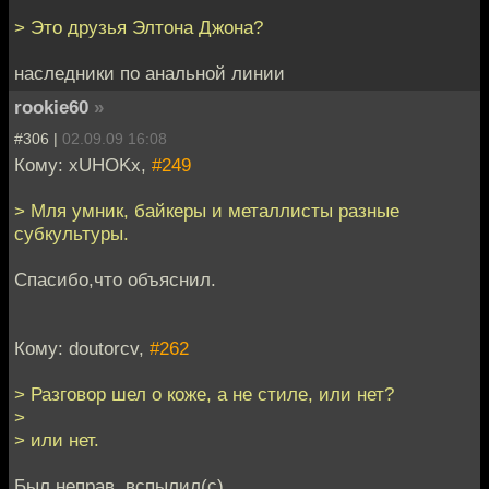
> Это друзья Элтона Джона?
наследники по анальной линии
rookie60
»
#306 |
02.09.09 16:08
Кому: xUHOKx,
#249
> Мля умник, байкеры и металлисты разные
субкультуры.
Спасибо,что объяснил.
Кому: doutorcv,
#262
> Разговор шел о коже, а не стиле, или нет?
>
> или нет.
Был неправ, вспылил(с)