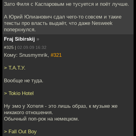
Зато Филя с Каспаровым не тусуется и поёт лучше.
А Юрий Юлианович сдал чего-то совсем и такие
тексты про власть выдаёт, что даже Nesweek
поперхнулся.
Fraj Sibirskij
»
#325 |
02.09.09 16:32
Кому: Snusmymrik,
#321
> Т.А.Т.У.
Вообще не туда.
> Tokio Hotel
Ну эмо у Хотеля - это лишь образ, к музыке же
никакого отношения.
Обычный поп-рок на немецком.
> Fall Out Boy