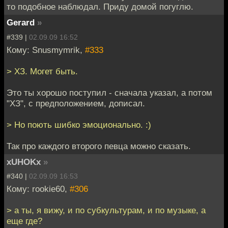
то подобное наблюдал. Приду домой погуглю.
Gerard
»
#339 |
02.09.09 16:52
Кому: Snusmymrik,
#333
> ХЗ. Могет быть.
Это ты хорошо поступил - сначала указал, а потом
"ХЗ", с предположением, дописал.
> Но поють шибко эмоционально. :)
Так про каждого второго певца можно сказать.
xUHOKx
»
#340 |
02.09.09 16:53
Кому: rookie60,
#306
> а ты, я вижу, и по субкультурам, и по музыке, а
еще где?