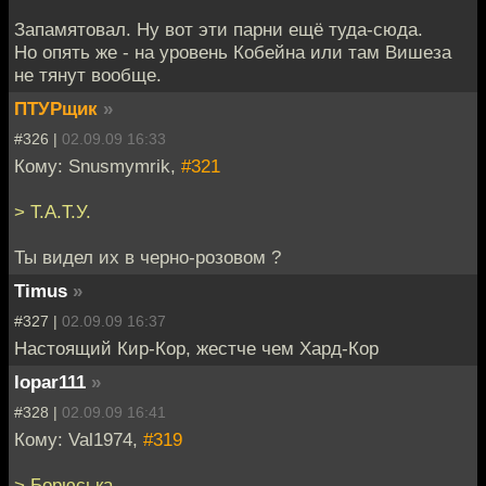
Запамятовал. Ну вот эти парни ещё туда-сюда.
Но опять же - на уровень Кобейна или там Вишеза
не тянут вообще.
ПТУРщик
»
#326 |
02.09.09 16:33
Кому: Snusmymrik,
#321
> Т.А.Т.У.
Ты видел их в черно-розовом ?
Timus
»
#327 |
02.09.09 16:37
Настоящий Кир-Кор, жестче чем Хард-Кор
lopar111
»
#328 |
02.09.09 16:41
Кому: Val1974,
#319
> Борюська