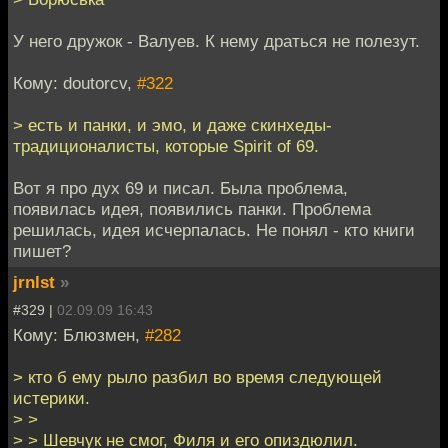
У него дружок - Валуев. К нему драться не полезут.
Кому: doutorcv,
#322
> есть и панки, и эмо, и даже скинхеды-
традиционалисты, которые Spirit of 69.
Вот я про дух 69 и писал. Была проблема,
появилась идея, появились панки. Проблема
решилась, идея исчерпалась. Не понял - кто книги
пишет?
jrnlst
»
#329 |
02.09.09 16:43
Кому: Блюзмен,
#282
> кто б ему рыло разбил во время следующей
истерики.
> >
> > Шевчук не смог, Филя и его опиздюлил.