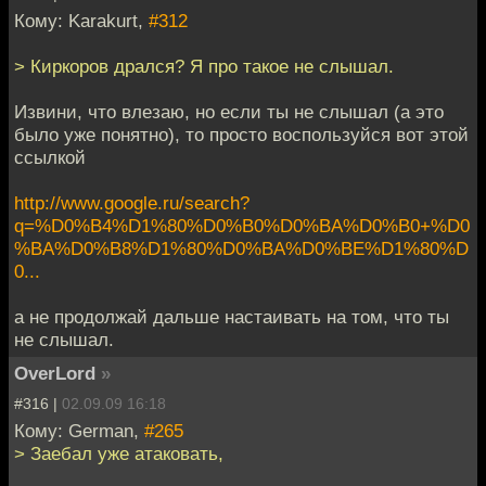
Кому: Karakurt,
#312
> Киркоров дрался? Я про такое не слышал.
Извини, что влезаю, но если ты не слышал (а это
было уже понятно), то просто воспользуйся вот этой
ссылкой
http://www.google.ru/search?
q=%D0%B4%D1%80%D0%B0%D0%BA%D0%B0+%D0
%BA%D0%B8%D1%80%D0%BA%D0%BE%D1%80%D
0...
а не продолжай дальше настаивать на том, что ты
не слышал.
OverLord
»
#316 |
02.09.09 16:18
Кому: German,
#265
> Заебал уже атаковать,