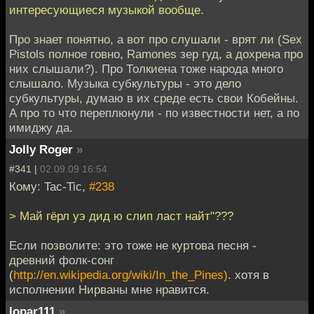
интересующиеся музыкой вообще.
Про знает понятно, а вот про слушали - врят ли (Sex
Pistols полное говно, Ramones зер гуд, а дохрена про
них слышали?). Про Толкиена тоже народа много
слышало. Музыка субкультуры - это дело
субкультуры, думаю в их среде есть свои Кобейны.
А про то что переплюнули - по известности нет, а по
имиджу да.
Jolly Roger
»
#341 |
02.09.09 16:54
Кому: Tac-Tic,
#238
> Май гёрл уэ дид ю слип ласт найт"???
Если позволите: это тоже не куртова песня -
древний фолк-сонг
(
http://en.wikipedia.org/wiki/In_the_Pines)
. хотя в
исполнении Нирваны мне нравится.
lopar111
»