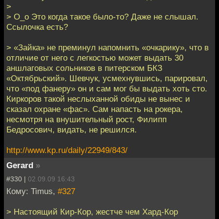
>
> O_o Это когда такое было-то? Даже не слышал.
Ссылочка есть?
> «Зайка» не преминул напомнить «очкарику», что в
отличие от него с легкостью может выдать 30
аншлаговых сольников в питерском БКЗ
«Октябрьский». Шевчук, усмехнувшись, парировал,
что «под фанеру» он и сам мог бы выдать хоть сто.
Киркоров такой неслыханной обиды не вынес и
сказал охране «фас». Сам напасть на рокера,
несмотря на внушительный рост, Филипп
Бедросович, видать, не решился.
http://www.kp.ru/daily/22949/843/
Gerard
»
#330 |
02.09.09 16:43
Кому: Timus,
#327
> Настоящий Кир-Кор, жестче чем Хард-Кор