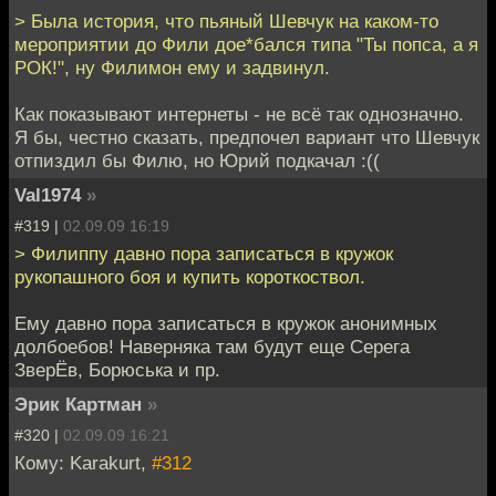
> Была история, что пьяный Шевчук на каком-то
мероприятии до Фили дое*бался типа "Ты попса, а я
РОК!", ну Филимон ему и задвинул.
Как показывают интернеты - не всё так однозначно.
Я бы, честно сказать, предпочел вариант что Шевчук
отпиздил бы Филю, но Юрий подкачал :((
Val1974
»
#319 |
02.09.09 16:19
> Филиппу давно пора записаться в кружок
рукопашного боя и купить короткоствол.
Ему давно пора записаться в кружок анонимных
долбоебов! Наверняка там будут еще Серега
ЗверЁв, Борюська и пр.
Эрик Картман
»
#320 |
02.09.09 16:21
Кому: Karakurt,
#312