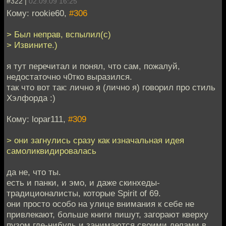
#322 |
02.09.09 16:25
Кому: rookie60,
#306
> Был неправ, вспылил(с)
> Извините.)
я тут перечитал и понял, что сам, пожалуй,
недостаточно ч0тко выразился.
так что вот так: лично я (лично я) говорил про стиль
Хэлфорда :)
Кому: lopar111,
#309
> они загнулись сразу как изначальная идея
самоликвидировалась
да не, что ты.
есть и панки, и эмо, и даже скинхеды-
традиционалисты, которые Spirit of 69.
они просто особо на улице внимания к себе не
привлекают, больше книги пишут, загорают кверху
пузом где-нибудь и занимаются своими делами в