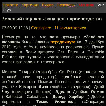
Новости
|
Картинки
|
Видео
|
Переводы
|
Магазин
|
VIP
клуб
Зелёный шершень запущен в производство
03.09.09 13:16
|
Consigliere
|
11 комментариев
Несмотря на то, что дата премьеры
«Зелёного
шершня»
была недавно
передвинута
на 17 декабря
2010 года, съёмки начались по расписанию. Прямо
сегодня в Лос-Анджелесе Сет Роген и Columbia
Pictures приступили к изготовлению киноадаптации
известного радио- и телесериала.
Мишель Гондри (режиссёр) и Сет Роген (исполнитель
главной роли, продюсер) подобрали неплохой
актёрский состав. Помимо Рогена в фильме примут
участие
Кэмерон Диаз
(любовь супергероя),
Джей
Чоу
(помощник Шершня),
Эдвард Джеймс Олмос
(«Battlestar Galactica»),
Дэвид Харбор
(«Дорога
перемен») и
Томас Уилкинсон
(«Операция