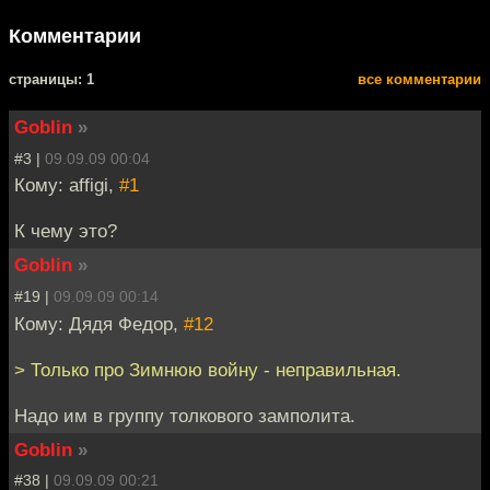
Комментарии
cтраницы: 1
все комментарии
Goblin
»
#3 |
09.09.09 00:04
Кому: affigi,
#1
К чему это?
Goblin
»
#19 |
09.09.09 00:14
Кому: Дядя Федор,
#12
> Только про Зимнюю войну - неправильная.
Надо им в группу толкового замполита.
Goblin
»
#38 |
09.09.09 00:21