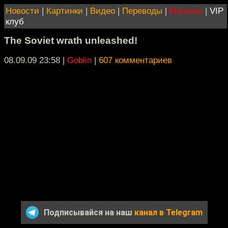
Новости
|
Картинки
|
Видео
|
Переводы
|
Магазин
|
VIP
клуб
The Soviet wrath unleashed!
08.09.09 23:58
|
Goblin
|
607 комментариев
Подписывайся на наш
канал в Telegram