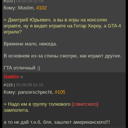
#103 |
09.09.09 01:08
Кому: Muslim,
#102
> Дмитрий Юрьевич, а вы в игры на консолях
играете, ну я видел играете на Гитар Хироу, а GTA 4
играли?
Времени мало, некогда.
В основном из-за спины смотрю, как играют другие.
ГТА отличный :)
Goblin
»
#119 |
09.09.09 01:15
Кому: panzerschpecht,
#105
> Надо им в группу толкового
[советского]
замполита.
а то не дай т.н.б, бля, зашлют американского!!!