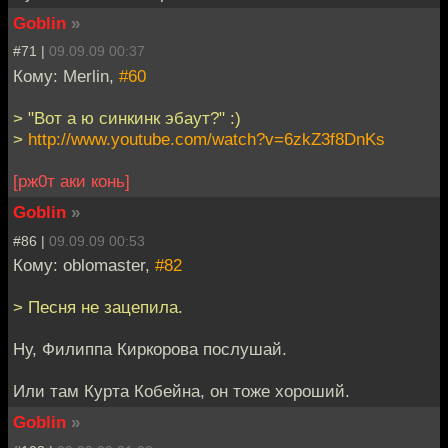
Goblin
»
#71 |
09.09.09 00:37
Кому: Merlin,
#60
> "Вот а ю синкинк эбаут?" :)
>
http://www.youtube.com/watch?v=6zkZ3f8DnKs
[рж0т аки конь]
Goblin
»
#86 |
09.09.09 00:53
Кому: oblomaster,
#82
> Песня не зацепила.
Ну, Филиппа Киркорова послушай.
Или там Курта Кобейна, он тоже хороший.
Goblin
»