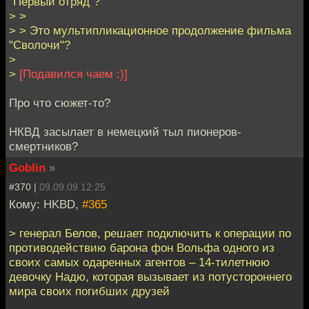
"Первый отряд"?
> >
> > Это мультипликационное продолжение фильма
"Сволочи"?
>
>
[Подавился чаем :)]
Про что сюжет-то?
НКВД засылает в немецкий тыл пионеров-
смертников?
Goblin
»
#370 |
09.09.09 12:25
Кому: HKBD,
#365
> генерал Белов, решает подключить к операции по
противодействию барона фон Вольфа одного из
своих самых одаренных агентов – 14-тилетнюю
девочку Надю, которая вызывает из потустороннего
мира своих погибших друзей