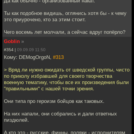
Да как обычно - организованный накат.
Ты как подобное видишь, оглянись хотя бы - к чему
это приурочено, кто за этим стоит.
Чего восемь лет молчали, а сейчас вдруг попёрло?
Goblin
»
#354 |
09.09.09 11:50
Кому: DEMogOrgoN,
#313
> Вряд ли нужно ожидать от шведской группы, чисто
по приколу избравшей для своего творчества
военную тематику, чтобы все их произведения были
"правильными" с нашей точки зрения.
Они типа про героизм бойцов как таковых.
На них напали, они собрались и дали ответных
пиздюлей.
А кто это - русские, финны, поляки - исполнителям