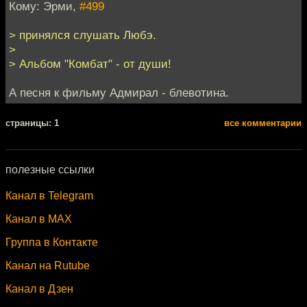
Кому: Эрми,
#499
> принялся слушать Любэ.
>
> Альбом "Комбат" - от души!
А песня к фильму Адмирал - блевотина.
cтраницы: 1
все комментарии
полезные ссылки
Канал в Telegram
Канал в MAX
Группа в Контакте
Канал на Rutube
Канал в Дзен