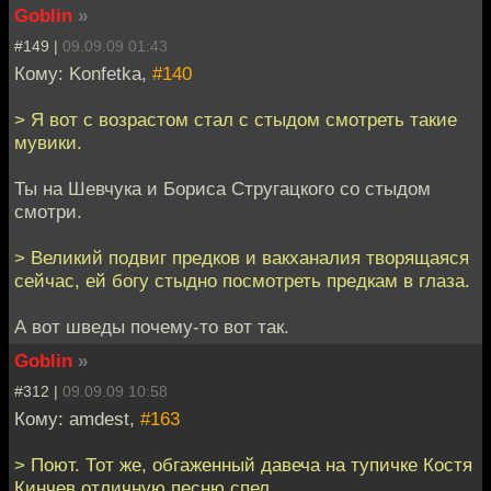
Goblin
»
#149 |
09.09.09 01:43
Кому: Konfetka,
#140
> Я вот с возрастом стал с стыдом смотреть такие
мувики.
Ты на Шевчука и Бориса Стругацкого со стыдом
смотри.
> Великий подвиг предков и вакханалия творящаяся
сейчас, ей богу стыдно посмотреть предкам в глаза.
А вот шведы почему-то вот так.
Goblin
»
#312 |
09.09.09 10:58
Кому: amdest,
#163
> Поют. Тот же, обгаженный давеча на тупичке Костя
Кинчев отличную песню спел.