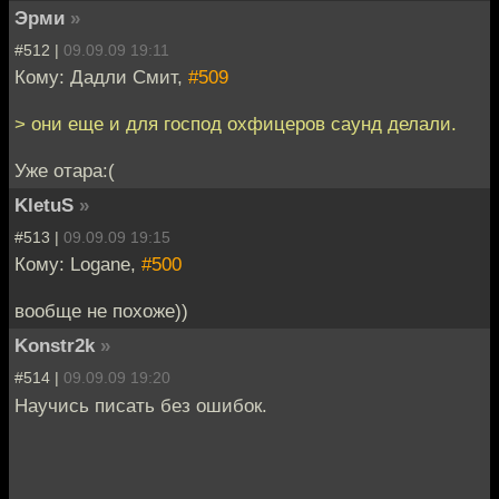
Эрми
»
#512 |
09.09.09 19:11
Кому: Дадли Смит,
#509
> они еще и для господ охфицеров саунд делали.
Уже отара:(
KletuS
»
#513 |
09.09.09 19:15
Кому: Logane,
#500
вообще не похоже))
Konstr2k
»
#514 |
09.09.09 19:20
Научись писать без ошибок.