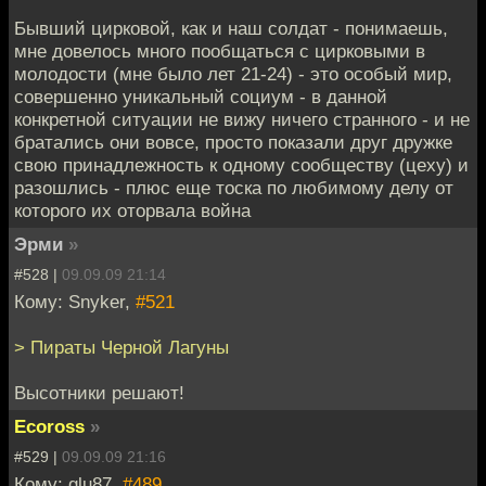
Бывший цирковой, как и наш солдат - понимаешь,
мне довелось много пообщаться с цирковыми в
молодости (мне было лет 21-24) - это особый мир,
совершенно уникальный социум - в данной
конкретной ситуации не вижу ничего странного - и не
братались они вовсе, просто показали друг дружке
свою принадлежность к одному сообществу (цеху) и
разошлись - плюс еще тоска по любимому делу от
которого их оторвала война
Эрми
»
#528 |
09.09.09 21:14
Кому: Snyker,
#521
> Пираты Черной Лагуны
Высотники решают!
Ecoross
»
#529 |
09.09.09 21:16
Кому: glu87,
#489