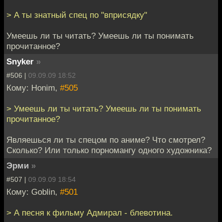
> А ты знатный спец по "вприсядку"
Умеешь ли ты читать? Умеешь ли ты понимать
прочитанное?
Snyker
»
#506 |
09.09.09 18:52
Кому: Honim,
#505
> Умеешь ли ты читать? Умеешь ли ты понимать
прочитанное?
Являешься ли ты спецом по аниме? Что смотрел?
Сколько? Или только порномангу одного художника?
Эрми
»
#507 |
09.09.09 18:54
Кому: Goblin,
#501
> А песня к фильму Адмирал - блевотина.