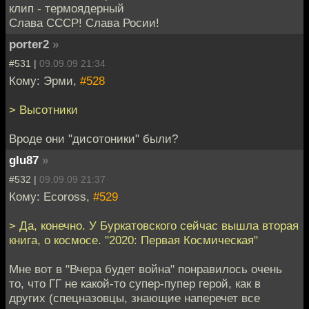
клип - термоядерный
Слава СССР! Слава Росии!
porter2
»
#531 |
09.09.09 21:34
Кому: Эрми,
#528
> Высотники
Вроде они "дисотоники" были?
glu87
»
#532 |
09.09.09 21:37
Кому: Ecoross,
#529
> Да, конечно. У Буркатовского сейчас вышла вторая
книга, о космосе. "2020: Первая Космическая"
Мне вот в "Вчера будет война" понравилось очень
то, что ГГ не какой-то супер-пупер герой, как в
других (спецназовцы, знающие наперечет все