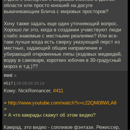
области или просто юношей на досуге
выкачивающим Блича с мировых просторов?
Хочу также задать еще один уточняющий вопрос.
Хорошо ли это, когда в создании учавствуют люди
слабо знакомые с местными реалиями? Или все-
таки лучше когда есть сверху указующий перст из
местных, задающий общее направление и
убирающий откровенные ляпы (ездовых медведей,
водку в самоваре, коротких юбочек в 30-градусный
мороз и т.д.)??
mni
»
#517 |
09.09.09 20:14
Кому: NickRomancer,
#411
>
http://www.youtube.com/watch?v=c22QM08WLA8
>
> А что камрады скажут об этом видео?
Камрад, это видео - сопливое фэнтази. Режиссер,