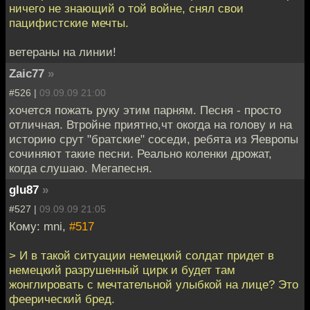
ничего не знающий о той войне, снял свои
пацифистские мечты.
ветераны на линии!
Zaic77
»
#526 |
09.09.09 21:00
хочется пожать руку этим парням. Песня - просто
отличная. Втройне приятно,чт окогда на голову и на
историю срут "братские" соседи, ребята из Яевропы
сочиняют такие песни. Реально коленки дрожат,
когда слушаю. Мегапесня.
glu87
»
#527 |
09.09.09 21:05
Кому: mni,
#517
> И в такой ситуации немецкий солдат придет в
немецкий разрушенный цирк и будет там
жонглировать с мечтательной улыбкой на лице? Это
феерический бред.