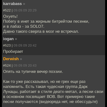
karrabass
»
#522 |
09.09.09 20:29
Охуеть!
Побегу в инет за жирным битрейтом песенки,
и в лабаз - за SOLO7.
Давно такого сверла в мозг не встречал.
iogan
»
#523 |
09.09.09 20:42
Пробирает
Derwish
»
#524 |
09.09.09 20:43
Опять на тупичке вечер поэзии.
Как-то уже рассказывал, но не грех еще раз
напомнить. Есть такая чудесная группа Дарк
Лунацы, работает в стиле деатх-метал, а песни свои
в основном посвящает ВОВ. Вот примерно такие
песни получаются (видеоряда нет, не обессудьте)