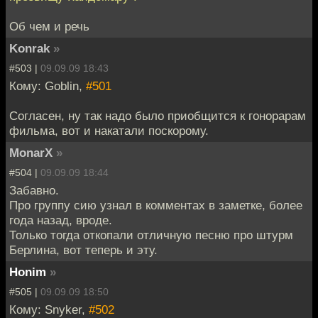
Об чем и речь
Konrak
»
#503 |
09.09.09 18:43
Кому: Goblin,
#501
Согласен, ну так надо было приобщится к гонорарам
фильма, вот и накатали поскорому.
MonarX
»
#504 |
09.09.09 18:44
Забавно.
Про группу сию узнал в комментах в заметке, более
года назад, вроде.
Только тогда откопали отличную песню про штурм
Берлина, вот теперь и эту.
Honim
»
#505 |
09.09.09 18:50
Кому: Snyker,
#502