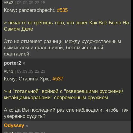
#542 |
09.09.09 22:15
Кому: panzerschpecht,
#535
> нечасто встретишь того, кто знает Как Всё Было На
Самом Деле
Это не отменяет разницы между художественным
вымыслом и фальшивой, бессмысленной
фантазией.
porter2
»
#543 |
09.09.09 22:23
Кому: Старина Хрю,
#537
> и "тотальной" войной с "озверевшими русскими/
китайцами/арабами" современным оружием
А когда Вы последний раз сие наблюдали, чтобы так
уверенно судить?
Odyssey
»