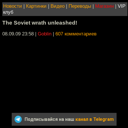
Новости
|
Картинки
|
Видео
|
Переводы
|
Магазин
|
VIP
клуб
The Soviet wrath unleashed!
08.09.09 23:58
|
Goblin
|
607 комментариев
Подписывайся на наш
канал в Telegram