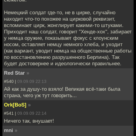
Немецкий солдат где-то, не в цирке, случайно
находит что-то похожее на цирковой реквизит,
вспоминает цирк, жонглирует какими-то штуками.
Приходит наш солдат, говорит "Хенде-хох", забирает
у немца оружие, показывает фокус с клоунским
носом, оставляет немцу немного хлеба, и уходит
(как вариант, уводит немца на общественные работы
по восстановлению разрушенного Берлина). Так
будет достовернее и идеологически правильнее.
Red Star
»
#540 |
09.09.09 22:13
Ай как за душу-то взяло! Великая всё-таки была
страна, чего уж тут говорить...
Ork[BoS]
»
#541 |
09.09.09 22:14
Ничего так, внушает!
mni
»