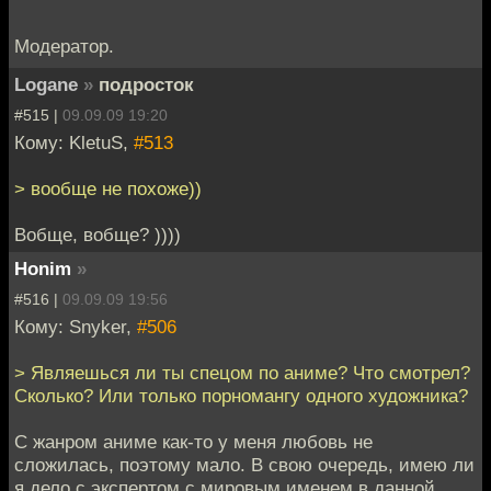
Модератор.
Logane
»
подросток
#515 |
09.09.09 19:20
Кому: KletuS,
#513
> вообще не похоже))
Вобще, вобще? ))))
Honim
»
#516 |
09.09.09 19:56
Кому: Snyker,
#506
> Являешься ли ты спецом по аниме? Что смотрел?
Сколько? Или только порномангу одного художника?
С жанром аниме как-то у меня любовь не
сложилась, поэтому мало. В свою очередь, имею ли
я дело с экспертом с мировым именем в данной