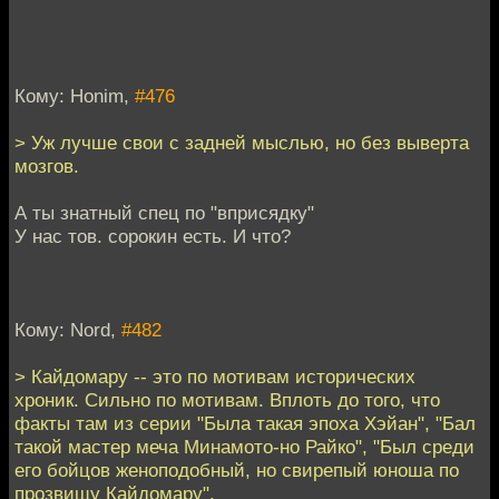
Кому: Honim,
#476
> Уж лучше свои с задней мыслью, но без выверта
мозгов.
А ты знатный спец по "вприсядку"
У нас тов. сорокин есть. И что?
Кому: Nord,
#482
> Кайдомару -- это по мотивам исторических
хроник. Сильно по мотивам. Вплоть до того, что
факты там из серии "Была такая эпоха Хэйан", "Бал
такой мастер меча Минамото-но Райко", "Был среди
его бойцов женоподобный, но свирепый юноша по
прозвищу Кайдомару".