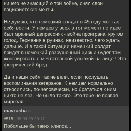
ничего не знающий о той войне, снял свои
пацифистские мечты.
Не думаю, что немецкий солдат в 45 году мог так
себя вести. У немцев у всех в тот момент по идее
был мрачный депрессняк - война проиграна, кругом
голод, Германия в руинах, неизвестно, чего ждать
дальше. И в такой ситуации немецкий солдат
придет в немецкий разрушенный цирк и будет там
жонглировать с мечтательной улыбкой на лице? Это
феерический бред.
Да и наши себя так не вели, если послушать
воспоминания ветеранов. К немцам нормально
относились, по-человечески, но брататься к ним
никто не лез. Не было такого. Это тебе не первая
мировая.
mavrusha
»
#518 |
09.09.09 20:17
Побольше бы таких клипов...