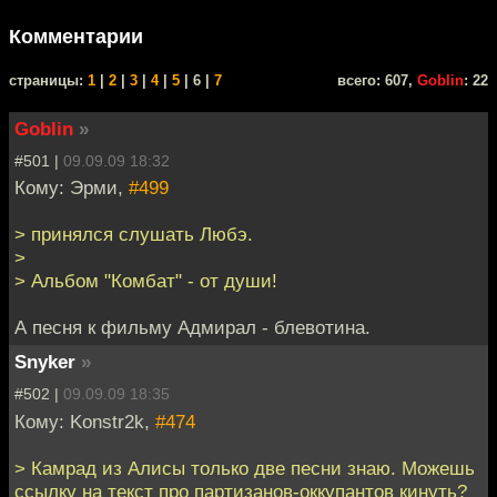
Комментарии
cтраницы:
1
|
2
|
3
|
4
|
5
| 6 |
7
всего: 607,
Goblin
: 22
Goblin
»
#501 |
09.09.09 18:32
Кому: Эрми,
#499
> принялся слушать Любэ.
>
> Альбом "Комбат" - от души!
А песня к фильму Адмирал - блевотина.
Snyker
»
#502 |
09.09.09 18:35
Кому: Konstr2k,
#474
> Камрад из Алисы только две песни знаю. Можешь
ссылку на текст про партизанов-оккупантов кинуть?