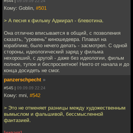
#544 |
09.09.09 22:24
Кому: Goblin,
#501
> А песня к фильму Адмирал - блевотина.
Она отлично вписывается в общий, с позволения
сказать, "уровень" киношедевра. Плавал на
кораблике, было нечего делать - засмотрел. С одной
стороны, идеологический заряд у фильма
нехороший, с другой - даже без идеологии, фильм
полное, тупое и беспросветное! Никто от начала и до
конца досидеть не смог.
panzerschpecht
»
#545 |
09.09.09 22:24
Кому: mni,
#542
> Это не отменяет разницы между художественным
вымыслом и фальшивой, бессмысленной
фантазией.
[кивает]