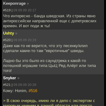
Keeponrage
»
#519 |
09.09.09 20:17
Что интересно - банда шведская. Из страны явно
антироссийски направленной еще с допетровских
времен. И вот поди ж ты!
Ushty
»
#520 |
09.09.09 20:19
Даже как-то не верится, что эту песенку/клип
сделали какие-то там "евротичные" шведы.
Ладно бы это было из саундтрека к какой-то
потешной играшке типа ЦыЦ Ред Алёрт или типа
того!
Snyker
»
#521 |
09.09.09 20:28
Кому: Honim,
#516
> В свою очередь, имею ли я дело с экспертом с
мировым именем в данной области или просто