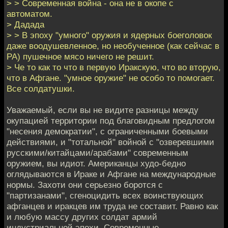
> > Современная война - она не в окопе с
автоматом.
> Дадада
> > В эпоху "умного" оружия и ядерных боеголовок
даже воодушевленное, но необученное (как сейчас в
РА) пушечное мясо ничего не решит.
> Че то как то что в первую Иракскую, что во вторую,
что в Афгане. "умное оружие" не особо то помогает.
Все солдатушки.
Уважаемый, если вы не видите разницы между
окупацией территории под благовидным предлогом
"несения демократии", с ограниченными боевыми
действиями, и "тотальной" войной с "озверевшими
русскими/китайцами/арабами" современным
оружием, вы идиот. Американцы худо-бедно
оглядываются в Ираке и Афгане на международные
нормы. Захоти они серьезно боротся с
"партизанами", сгеноцидить всех воинствующих
афганцев и иракцев им труда не составит. Равно как
и любую массу других солдат армий
индустриальной эпохи. Современные