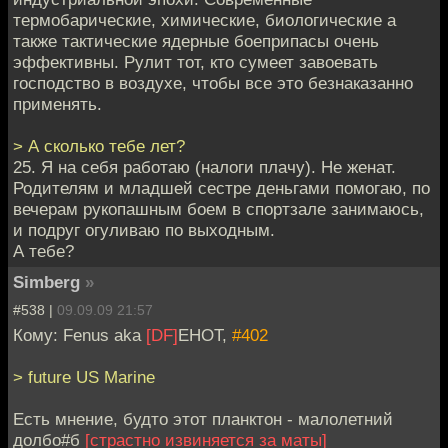
термобарические, химические, биологические а
также тактические ядерные боеприпасы очень
эффективны. Рулит тот, кто сумеет завоевать
господство в воздухе, чтобы все это безнаказанно
применять.
> А сколько тебе лет?
25. Я на себя работаю (налоги плачу). Не женат.
Родителям и младшей сестре деньгами помогаю, по
вечерам рукопашным боем в спортзале занимаюсь,
и подруг огуливаю по выходным.
А тебе?
Simberg
»
#538 |
09.09.09 21:57
Кому: Fenus aka
[DF]
EHOT,
#402
> future US Marine
Есть мнение, будто этот планктон - малолетний
долбо#б
[страстно извиняется за маты]