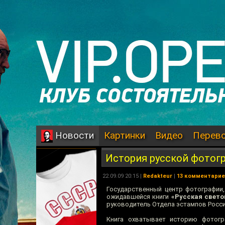
Картинки
Видео
Перев
Новости
История русской фотог
22.09.09 20:15 |
Redakteur
|
13 комментари
Государственный центр фотографии,
ожидавшейся книги
«Русская свето
руководитель Отдела эстампов Росси
Книга охватывает историю фотог