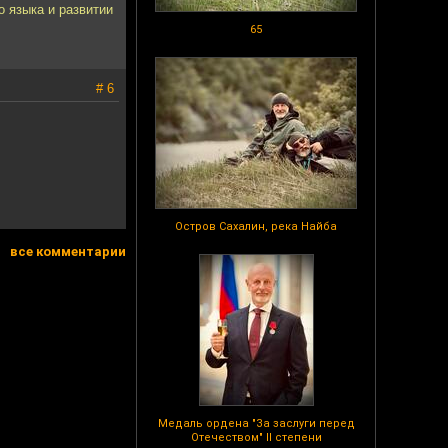
 языка и развитии
65
# 6
Остров Сахалин, река Найба
все комментарии
Медаль ордена "За заслуги перед
Отечеством" II степени