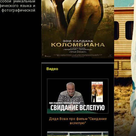
 собой уникальный
фического языка и
 фотографической
Видео
Дядя Вова про фильм "Свидание
вслепую"