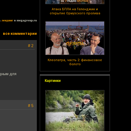
Атака БПЛА на Геленджик и
открытие Ормузского пролива
ь
лендинг
в megagroup.ru
все комментарии
# 2
Клеопатра, часть 2: финансовое
болото
едным для
Картинки
# 5