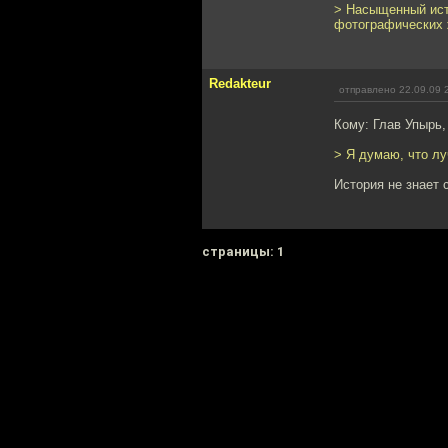
> Насыщенный ист
фотографических 
Redakteur
отправлено 22.09.09 
Кому: Глав Упырь
> Я думаю, что лу
История не знает 
cтраницы: 1