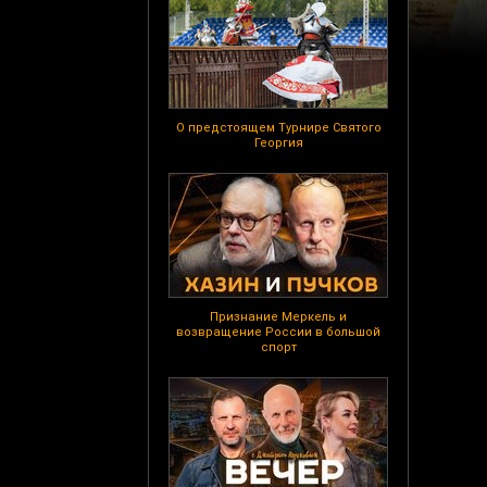
О предстоящем Турнире Святого
Георгия
Признание Меркель и
возвращение России в большой
спорт