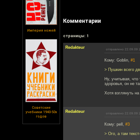
Комментарии
Империя ножей
cтраницы: 1
Redakteur
отправлено 22.09.09 
Кому: Goblin,
#1
> Пушкин всего дв
Ну, учитывая, что
здоровья, он не та
Хотя взглянуть на
Советские
Redakteur
учебники 1940-50х
отправлено 22.09.09 
годов
Кому: pell,
#3
> Ого, а там текст