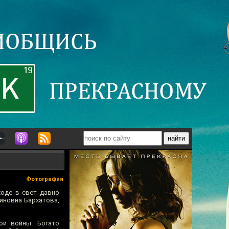
Фотография
ходе в свет давно
иновна Бархатова,
ой войны. Богато