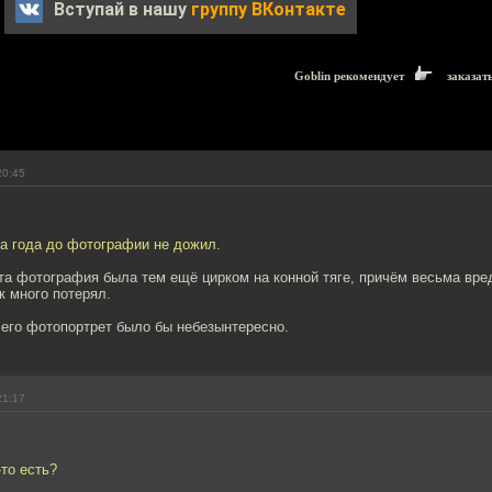
Вступай в нашу
группу ВКонтакте
Goblin рекомендует
заказат
20:45
а года до фотографии не дожил.
 та фотография была тем ещё цирком на конной тяге, причём весьма вр
к много потерял.
 его фотопортрет было бы небезынтересно.
21:17
-то есть?