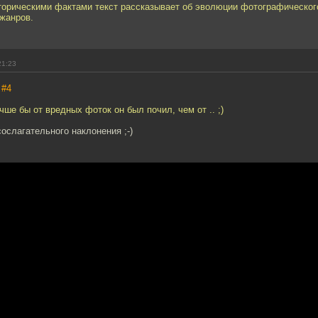
орическими фактами текст рассказывает об эволюции фотографического
жанров.
21:23
,
#4
чше бы от вредных фоток он был почил, чем от .. ;)
сослагательного наклонения ;-)