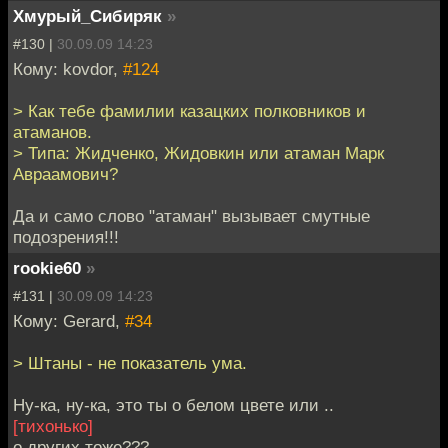
Хмурый_Сибиряк
»
#130 |
30.09.09 14:23
Кому: kovdor,
#124
> Как тебе фамилии казацких полковников и
атаманов.
> Типа: Жидченко, Жидовкин или атаман Марк
Авраамович?
Да и само слово "атаман" вызывает смутные
подозрения!!!
rookie60
»
#131 |
30.09.09 14:23
Кому: Gerard,
#34
> Штаны - не показатель ума.
Ну-ка, ну-ка, это ты о белом цвете или ..
[тихонько]
о других тоже???