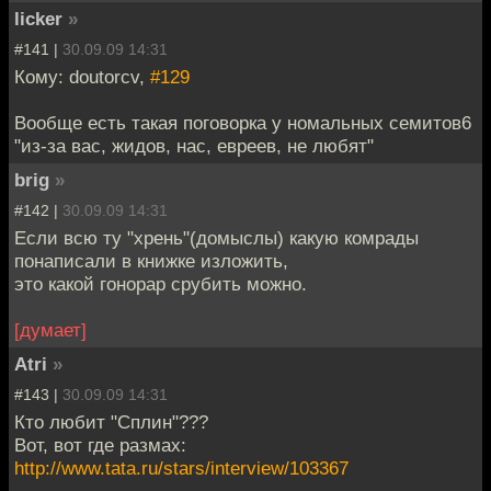
licker
»
#141 |
30.09.09 14:31
Кому: doutorcv,
#129
Вообще есть такая поговорка у номальных семитов6
"из-за вас, жидов, нас, евреев, не любят"
brig
»
#142 |
30.09.09 14:31
Если всю ту "хрень"(домыслы) какую комрады
понаписали в книжке изложить,
это какой гонорар срубить можно.
[думает]
Atri
»
#143 |
30.09.09 14:31
Кто любит "Сплин"???
Вот, вот где размах:
http://www.tata.ru/stars/interview/103367