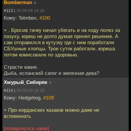
Bomberman
»
#113 |
30.09.09 14:10
Кому: Telmbex,
#100
> . Бросив тачку начал убегать и на ходу полез за
пазуху, кореш не долго думая принял решение. А
сам отправился в кутузку где с ним поработали
СБУшные хлопцы. Трое суток работали, кореша
потом комисовали по здоровью.
Страсти какие.
Дыба, испанский сапог и железная дева?
Хмурый_Сибиряк
»
#114 |
30.09.09 14:10
Кому: Hedgehog,
#109
> Про иорданских казаков можно даже не
вспоминать
[поперхнулся чаем]