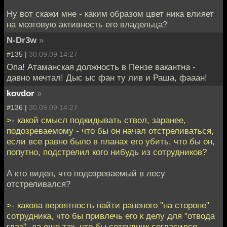
Ну вот скажи мне - каким образом цвет ника влияет
на мозговую активность его владельца?
N-Dr3w
»
#135 |
30.09.09 14:27
Опа! Атаманская должность в Пензе вакантна -
давно мечтал! Дыс ыс фан ту лив и Раша, фааан!
kovdor
»
#136 |
30.09.09 14:27
>- какой смысл подкидывать ствол, заранее,
подозреваемому - что бы он начал отстреливаться,
если все равно было в планах его убить, что бы он,
попутно, подстрелил кого нибудь из сотрудников?
А кто видел, что подозреваемый в лесу
отстреливался?
>- какова вероятность найти раненого "на стороне"
сотрудника, что бы привлечь его к делу для "отвода
глаз", да еще так, что бы сотрудник согласился