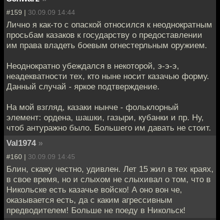
#159 |
30.09.09 14:44
Лично я как-то с опаской относился к неоднократным
просьбам казаков к государству о предоставлении
им права владеть боевым огнестерльным оружием.
Неоднократно убеждался в некоторой, э-э-э,
неадекватности тех, кто ныне носит казачью форму.
Данный случай - яркое подтверждение.
На мой взгляд, казаки нынче - фольклорный
элемент: ордена, шашки, газыри, кубанки и пр. Ну,
чтоб антуражно было. Большего им давать не стоит.
Val1974
»
#160 |
30.09.09 14:45
Блин, скажу честно, удивлен. Лет 15 жил в тех краях,
в свое время, но и слыхом не слыхивал о том, что в
Никольске есть казачье войско! А оно вон че,
оказывается есть, да с каким агрессивным
предводителем! Больше не поеду в Никольск!