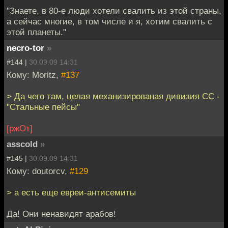
"Знаете, в 80-е люди хотели свалить из этой страны,
а сейчас многие, в том числе и я, хотим свалить с
этой планеты."
necro-tor
»
#144 |
30.09.09 14:31
Кому: Moritz,
#137
> Да чего там, целая механизированая дивизия СС -
"Стальные пейсы"
[ржОт]
asscold
»
#145 |
30.09.09 14:31
Кому: doutorcv,
#129
> а есть еще евреи-антисемиты
Да! Они ненавидят арабов!