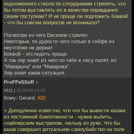
подложенного ствола по сотрудникам стрелять, что
бы потом выставлять их в качестве оправдания
своим поступкам? И не проще ли подложить боевой
- что бы совсем вопросов не возникало?
Посмотри из чего Евсюков стрелял.
Некоторые, по дурости чего только в сейфе из
неучтёнки не держат.
Боевой - отследить проще.
А так хер знает из чего по тебе в лесу палят, из
"Макарыча" или "Макарова".
Хер знает какая ситуация.
ProFFeSSoR
»
#111 |
30.09.09 14:10
Кому: Gerard,
#32
> Доподлинно известно, что что бы вывести казака
из постоянной боеготовности - нужно выбить,
снайперским выстрелом, люльку из руки. Что бы
казак совершил ритуальное самоубийство на поле