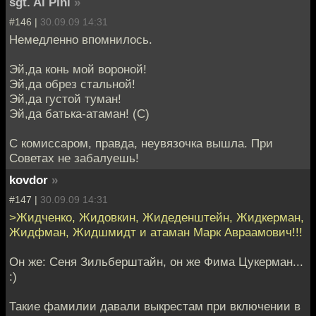
sgt. Al Pini
»
#146 |
30.09.09 14:31
Немедленно впомнилось.
Эй,да конь мой вороной!
Эй,да обрез стальной!
Эй,да густой туман!
Эй,да батька-атаман! (С)
С комиссаром, правда, неувязочка вышла. При
Советах не забалуешь!
kovdor
»
#147 |
30.09.09 14:31
>Жидченко, Жидовкин, Жидеденштейн, Жидкерман,
Жидфман, Жидшмидт и атаман Марк Авраамович!!!
Он же: Сеня Зильберштайн, он же Фима Цукерман...
:)
Такие фамилии давали выкрестам при включении в