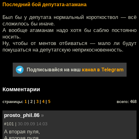
Последний бой депутата-атамана
Был бы у депутата нормальный короткоствол — всё
сложилось бы иначе.
А вообще атаманам надо хотя бы саблю постоянно
носить.
Ну, чтобы от ментов отбиваться — мало ли будут
покушаться на депутатскую неприкосновенность.
Подписывайся на наш
канал в Telegram
Комментарии
cтраницы:
1
| 2 |
3
|
4
|
5
всего: 468
prosto_phil.86
»
#101 |
30.09.09 14:03
А вторая пуля,
А вторая пуля,