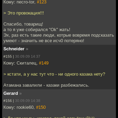
Кому: necro-tor,
#123
> Это провокация!!!
Спасибо, товарищ!
а то я уже собирался "Ok" жать!
Эх, раз есть такие люди, котрые вовремя подсказать
умеют - значить не все исч0 потеряно!
Schneider
»
#155 |
30.09.09 14:37
Кому: Скиталец,
#149
> кстати, а у нас тут что - ни одного казака нету?
Атамана завалили - казаки разбежались.
Gerard
»
#156 |
30.09.09 14:38
Кому: rookie60,
#150