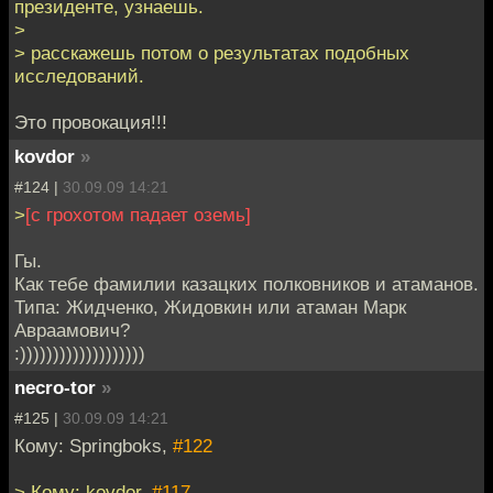
президенте, узнаешь.
>
> расскажешь потом о результатах подобных
исследований.
Это провокация!!!
kovdor
»
#124 |
30.09.09 14:21
>
[c грохотом падает оземь]
Гы.
Как тебе фамилии казацких полковников и атаманов.
Типа: Жидченко, Жидовкин или атаман Марк
Авраамович?
:)))))))))))))))))))
necro-tor
»
#125 |
30.09.09 14:21
Кому: Springboks,
#122
> Кому: kovdor,
#117