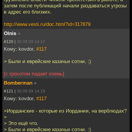
затем после публикаций начали раздаваться угрозы
в адрес его близких.
http://www.vesti.ru/doc.html?id=317879
Olnis
»
#120 |
30.09.09 14:17
Кому: kovdor,
#117
> Были и еврейские казачьи сотни. :)
[c грохотом падает оземь]
Bomberman
»
#121 |
30.09.09 14:19
Кому: kovdor,
#117
>Иорданские - которые из Иордании, на верблюдах?
>
> Это ещё что.
> Были и еврейские казачьи сотни. :)