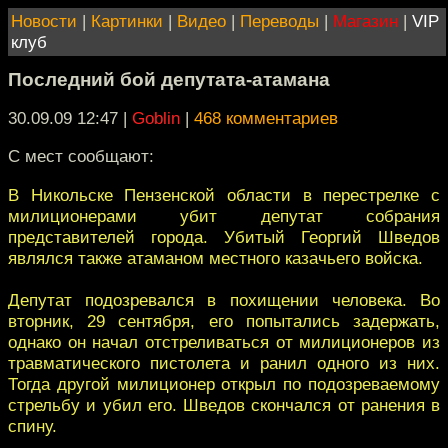
Новости
|
Картинки
|
Видео
|
Переводы
|
Магазин
|
VIP
клуб
Последний бой депутата-атамана
30.09.09 12:47
|
Goblin
|
468 комментариев
С мест сообщают:
В Никольске Пензенской области в перестрелке с
милиционерами убит депутат собрания
представителей города. Убитый Георгий Шведов
являлся также атаманом местного казачьего войска.
Депутат подозревался в похищении человека. Во
вторник, 29 сентября, его попытались задержать,
однако он начал отстреливаться от милиционеров из
травматического пистолета и ранил одного из них.
Тогда другой милиционер открыл по подозреваемому
стрельбу и убил его. Шведов скончался от ранения в
спину.