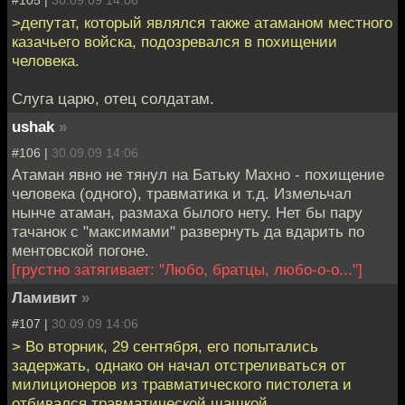
#105 |
30.09.09 14:06
>депутат, который являлся также атаманом местного
казачьего войска, подозревался в похищении
человека.
Слуга царю, отец солдатам.
ushak
»
#106 |
30.09.09 14:06
Атаман явно не тянул на Батьку Махно - похищение
человека (одного), травматика и т.д. Измельчал
нынче атаман, размаха былого нету. Нет бы пару
тачанок с "максимами" развернуть да вдарить по
ментовской погоне.
[грустно затягивает: "Любо, братцы, любо-о-о..."]
Ламивит
»
#107 |
30.09.09 14:06
> Во вторник, 29 сентября, его попытались
задержать, однако он начал отстреливаться от
милиционеров из травматического пистолета и
отбивался травматической шашкой.