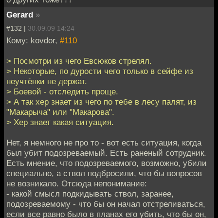
Gerard
»
#132 |
30.09.09 14:24
Кому: kovdor,
#110
> Посмотри из чего Евсюков стрелял.
> Некоторые, по дурости чего только в сейфе из
неучтёнки не держат.
> Боевой - отследить проще.
> А так хер знает из чего по тебе в лесу палят, из
"Макарыча" или "Макарова".
> Хер знает какая ситуация.
Нет, я немного не про то - вот есть ситуация, когда
был убит подозреваемый. Есть раненый сотрудник.
Есть мнение, что подозреваемого, возможно, убили
специально, а ствол подбросили, что бы вопросов
не возникало. Отсюда непонимание:
- какой смысл подкидывать ствол, заранее,
подозреваемому - что бы он начал отстреливаться,
если все равно было в планах его убить, что бы он,