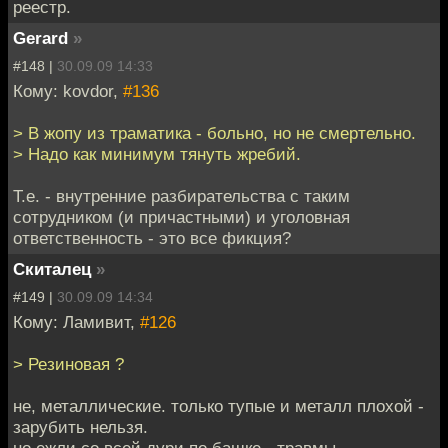
реестр.
Gerard
»
#148 |
30.09.09 14:33
Кому: kovdor,
#136
> В жопу из траматика - больно, но не смертельно.
> Надо как минимум тянуть жребий.
Т.е. - внутренние разбирательства с таким
сотрудником (и причастными) и уголовная
ответственность - это все фикция?
Скиталец
»
#149 |
30.09.09 14:34
Кому: Ламивит,
#126
> Резиновая ?
не, металлические. только тупые и металл плохой -
зарубить нельзя.