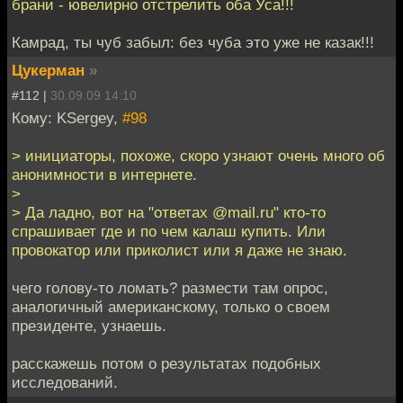
брани - ювелирно отстрелить оба Уса!!!
Камрад, ты чуб забыл: без чуба это уже не казак!!!
Цукерман
»
#112 |
30.09.09 14:10
Кому: KSergey,
#98
> инициаторы, похоже, скоро узнают очень много об
анонимности в интернете.
>
> Да ладно, вот на "ответах @mail.ru" кто-то
спрашивает где и по чем калаш купить. Или
провокатор или приколист или я даже не знаю.
чего голову-то ломать? размести там опрос,
аналогичный американскому, только о своем
президенте, узнаешь.
расскажешь потом о результатах подобных
исследований.