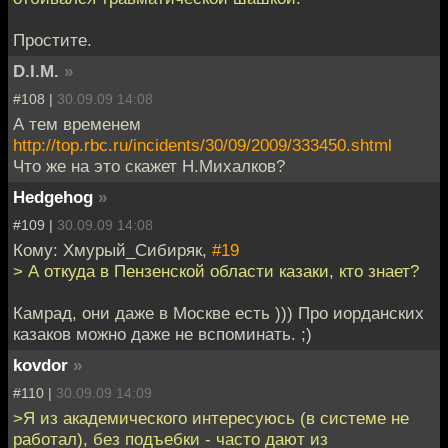
Простите.
D.I.M.
»
#108 |
30.09.09 14:08
А тем временем
http://top.rbc.ru/incidents/30/09/2009/333450.shtml
Что же на это скажет Н.Михалков?
Hedgehog
»
#109 |
30.09.09 14:08
Кому: Хмурый_Сибиряк,
#19
> А откуда в Пензенской области казаки, кто знает?
Камрад, они даже в Москве есть ))) Про иорданских
казаков можно даже не вспоминать. ;)
kovdor
»
#110 |
30.09.09 14:09
>Я из академического интересуюсь (в системе не
работал), без подъебки - часто дают из