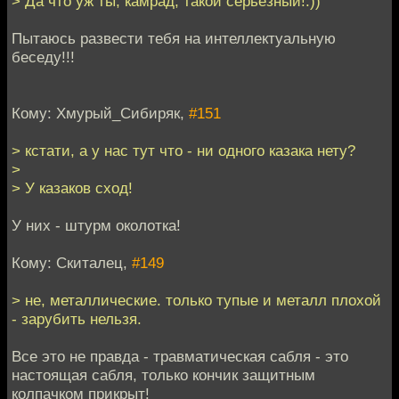
> Да что уж ты, камрад, такой серьёзный!:))
Пытаюсь развести тебя на интеллектуальную
беседу!!!
Кому: Хмурый_Сибиряк,
#151
> кстати, а у нас тут что - ни одного казака нету?
>
> У казаков сход!
У них - штурм околотка!
Кому: Скиталец,
#149
> не, металлические. только тупые и металл плохой
- зарубить нельзя.
Все это не правда - травматическая сабля - это
настоящая сабля, только кончик защитным
колпачком прикрыт!