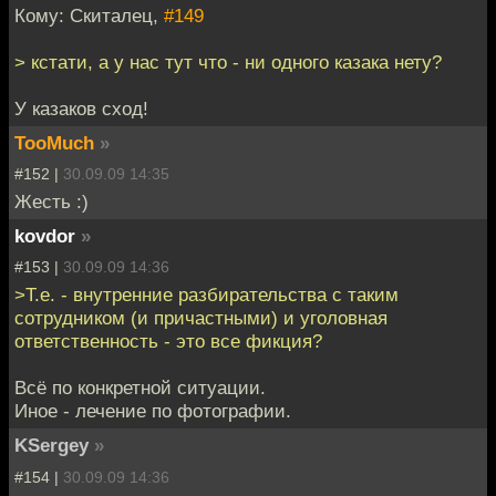
Кому: Скиталец,
#149
> кстати, а у нас тут что - ни одного казака нету?
У казаков сход!
TooMuch
»
#152 |
30.09.09 14:35
Жесть :)
kovdor
»
#153 |
30.09.09 14:36
>Т.е. - внутренние разбирательства с таким
сотрудником (и причастными) и уголовная
ответственность - это все фикция?
Всё по конкретной ситуации.
Иное - лечение по фотографии.
KSergey
»
#154 |
30.09.09 14:36