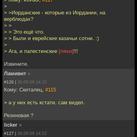
>
> >Иорданские - которые из Иордании, на
верблюдах?
> >
> > Это ещё что.
> > Были и еврейские казачьи сотни. :)
>
> Ага, и палестинские
[ляхи]
!!!
Извините.
Ламивит
»
#126 |
30.09.09 14:22
Кому: Скиталец,
#115
> а у них есть кстати. сам видел.
Резиновая ?
licker
»
#127 |
30.09.09 14:22