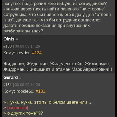
попутно, подстрелил кого нибудь из сотрудников?
- какова вероятность найти раненого "на стороне"
сотрудника, что бы привлечь его к делу для "отвода
глаз", да еще так, что бы сотрудник согласился
давать ложные показания при внутренних
разбирательствах?
Olnis
»
#133 |
30.09.09 14:26
Кому: kovdor,
#124
Жидченко, Жидовкин, Жидеденштейн, Жидкерман,
Жидфман, Жидшмидт и атаман Марк Авраамович!!!
Gerard
»
#134 |
30.09.09 14:26
Кому: rookie60,
#131
> Ну-ка, ну-ка, это ты о белом цвете или ..
>
[тихонько]
> о других тоже???