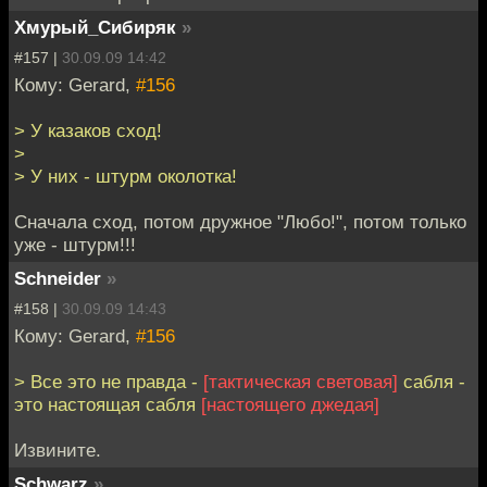
Хмурый_Сибиряк
»
#157 |
30.09.09 14:42
Кому: Gerard,
#156
> У казаков сход!
>
> У них - штурм околотка!
Сначала сход, потом дружное "Любо!", потом только
уже - штурм!!!
Schneider
»
#158 |
30.09.09 14:43
Кому: Gerard,
#156
> Все это не правда -
[тактическая световая]
сабля -
это настоящая сабля
[настоящего джедая]
Извините.
Schwarz
»