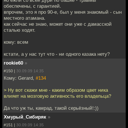
но ежли со всей дури по башке - травмы
обеспечены, с гарантией.
впрочем, это я про 90-е, был у меня знакомый - сын
местного атамана.
как сейчас не знаю, может они уже с дамасской
сталью ходят.
кому: всем
кстати, а у нас тут что - ни одного казака нету?
rookie60
»
#150 |
30.09.09 14:35
Кому: Gerard,
#134
> Ну вот скажи мне - каким образом цвет ника
влияет на мозговую активность его владельца?
Да что уж ты, камрад, такой серьёзный!:))
Хмурый_Сибиряк
»
#151 |
30.09.09 14:35