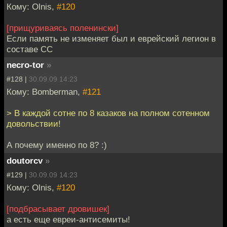
Кому: Olnis,
#120
[прищуриваясь поленински]
Если память не изменяет был и еврейский легион в
составе СС
necro-tor
»
#128 |
30.09.09 14:23
Кому: Bomberman,
#121
> В каждой сотне по 8 казаков на полном сотенном
довольствии!
А почему именно по 8? :)
doutorcv
»
#129 |
30.09.09 14:23
Кому: Olnis,
#120
[подбрасывает дровишек]
а есть еще евреи-антисемиты!