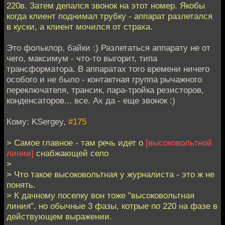
220в. Затем делался звонок на этот номер. Якобы
когда клиент поднимал трубку - аппарат разлетался
в куски, а клиент мочился от страха.
Это фольклор, байки :) Разлетаться аппарату не от
чего, максимум - что-то выгорит, типа
трансформатора. В аппаратах того времени ничего
особого и не было - контактная группа рычажного
переключателя, трансик, пара-тройка резисторов,
конденсаторов... все. Ах да - еще звонок :)
Кому: KSergey,
#175
> Самое главное - там речь идет о
[высоковольтной
линии]
снабжающей село
>
> Что такое высоковольтная у журналиста - это ж не
понять.
> К дачному поселку вон тоже "высоковольтная
линия", но обычные 3 фазы, котрые по 220 на фазе в
действующем выражении.