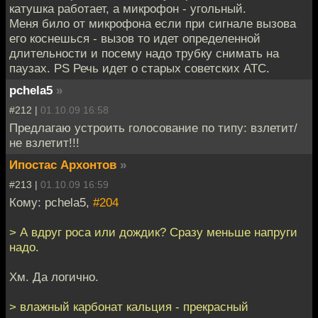
катушка работает, а микрофон - угольный.
Меня било от микрофона если при сигнале вызова
его коснешься - вызов то идет определенной
длительности и посему надо трубку снимать на
паузах. PS Речь идет о старых советских АТС.
pchela5
»
#212 |
01.10.09 16:58
Предлагаю устроить голосование по типу: взлетит/
не взлетит!!!
Ипостас Архонтов
»
#213 |
01.10.09 16:59
Кому: pchela5,
#204
> А вдруг роса или дождик? Сразу меньше напруги
надо.
Хм. Да логично.
> влажный карбонат кальция - прекрасный