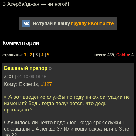
В Азербайджан — ни ногой!
Вступай в нашу
группу ВКонтакте
Комментарии
cтраницы:
1
|
2
| 3 |
4
|
5
всего: 435,
Goblin
: 4
Бешеный прапор
»
#201 |
01.10.09 16:46
Кому: Expertis,
#127
> А вот введение службы по году никак ситуации не
изменит? Ведь тогда получается, что деды
пропадают?
Случилось ли нечто подобное, когда срок службы
сокращали с 4 лет до 3? Или когда сократили с 3 лет
до 2?