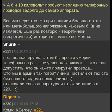
> А 6 и 10 киловольт пробьют изоляцию телефонных
проводов задолго до самого аппарата.
Весьма вероятно. Но при наличии большого тока
или мега-большого напряжения, каковым 6 Кв не
является. Ешё раз повторю - теоретичеки
(теоретически) история в заметке возможно.
Shurik
»
#229 |
01.10.09 17:17
не... полная ерунда... там бы просто умерли
телефоны на раз... не успев даж вякнуть... это если
допустить, что он как-то прикрутил провода...
Это мы в армии так "свои" линии чистили от тех сто
без нашего ведома подключился :)
отключали свою аппаратуру и втыкали линию в
220... :)
Digger
»
#230 |
01.10.09 17:18
Кому: KSergey,
#221