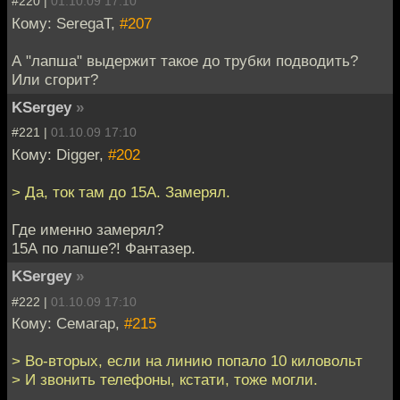
#220 |
01.10.09 17:10
Кому: SeregaT,
#207
А "лапша" выдержит такое до трубки подводить?
Или сгорит?
KSergey
»
#221 |
01.10.09 17:10
Кому: Digger,
#202
> Да, ток там до 15А. Замерял.
Где именно замерял?
15А по лапше?! Фантазер.
KSergey
»
#222 |
01.10.09 17:10
Кому: Семагар,
#215
> Во-вторых, если на линию попало 10 киловольт
> И звонить телефоны, кстати, тоже могли.