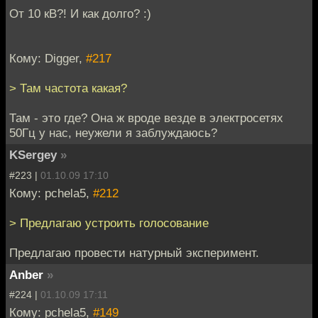
От 10 кВ?! И как долго? :)
Кому: Digger,
#217
> Там частота какая?
Там - это где? Она ж вроде везде в электросетях
50Гц у нас, неужели я заблуждаюсь?
KSergey
»
#223 |
01.10.09 17:10
Кому: pchela5,
#212
> Предлагаю устроить голосование
Предлагаю провести натурный эксперимент.
Anber
»
#224 |
01.10.09 17:11
Кому: pchela5,
#149