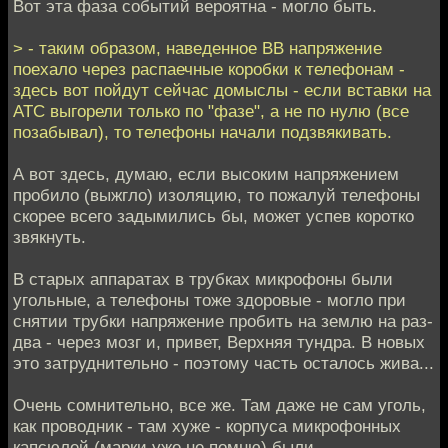
Вот эта фаза событий вероятна - могло быть.
> - таким образом, наведенное ВВ напряжение
поехало через распаечные коробки к телефонам -
здесь вот пойдут сейчас домыслы - если вставки на
АТС выгорели только по "фазе", а не по нулю (все
позабывал), то телефоны начали подзвякивать.
А вот здесь, думаю, если высоким напряжением
пробило (выжгло) изоляцию, то пожалуй телефоны
скорее всего задымились бы, может успев коротко
звякнуть.
В старых аппаратах в трубках микрофоны были
угольные, а телефоны тоже здоровые - могло при
снятии трубки напряжение пробить на землю на раз-
два - через мозг и, привет, Верхняя тундра. В новых
это затруднительно - поэтому часть осталось жива...
Очень сомнительно, все же. Там даже не сам уголь,
как проводник - там хуже - корпуса микрофонных
капсюлей (марки уже не помню) были