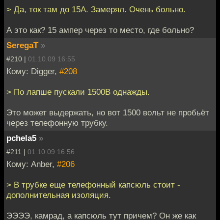
> Да, ток там до 15А. Замерял. Очень больно.
А это как? 15 ампер через то место, где больно?
SeregaT
»
#210 |
01.10.09 16:55
Кому: Digger,
#208
> По лапше пускали 1500В однажды.
Это может выдержать, но вот 1500 вольт не пробьёт
через телефонную трубку.
pchela5
»
#211 |
01.10.09 16:56
Кому: Anber,
#206
> В трубке еще телефонный капсюль стоит -
дополнительная изоляция.
ЭЭЭЭ, камрад, а капсюль тут причем? Он же как