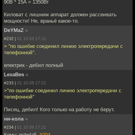
90В * 15А = 1350Вт
Киловат с лишним аппарат должен рассеивать
мощности! Не, враньё какое-то.
DeYMaZ
»
#232 |
01.10.09 17:21
> "по ошибке соединил линию электропередачи с
телефонной".
електрик - дебил полный
LexaBes
»
#233 |
01.10.09 17:21
>"по ошибке соединил линию электропередачи с
телефонной"
Писец, дебил! Кого только на работу не берут.
ни-кола
»
#234 |
01.10.09 17:21
Кому: pchela5,
#204