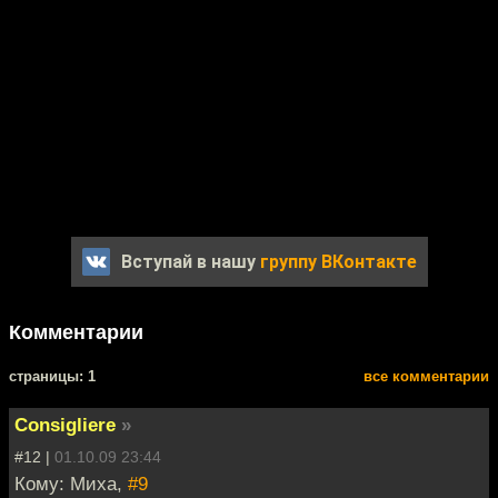
Вступай в нашу
группу ВКонтакте
Комментарии
cтраницы: 1
все комментарии
Consigliere
»
#12 |
01.10.09 23:44
Кому: Миха,
#9