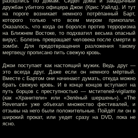
разошлись по домам. Сидел дома и закадычный
дружбан убитого офицера Джои (Крис Уайлд). И тут
на пороге возникает немного потрёпанный Барт,
которого только что всем миром прикопали.
Оказалось, что когда он боролся против терроризма
на Ближнем Востоке, то подхватил весьма опасный
вирус. Болезнь превращает человека после смерти в
зомби. Для предотвращения разложения такому
мертвецу прописано пить свежую кровь.
Джои поступает как настоящий мужик. Ведь друг —
это всегда друг. Даже если он немного мёртвый.
Вместе с Бартом они начинают думать, откуда можно
брать свежую кровь. И в конце концов вступают на
путь борцов с преступностью — мстителей-vigilante
(как «Хранители» или «Зелёный шершень»). «The
Revenant» уже объехал множество фестивалей, и
отзывы на него были положительные. Пойдёт ли он в
широкий прокат, или уедет сразу на DVD, пока не
ясно.