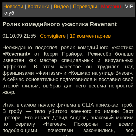
Новости
|
Картинки
|
Видео
|
Переводы
|
Магазин
|
VIP
клуб
Ролик комедийного ужастика Revenant
01.10.09 21:55
|
Consigliere
|
19 комментариев
Неожиданно подоспел ролик комедийного ужастика
«Revenant»
от Керри Прайора. Режиссёр больше
известен как мастер специальных и визуальных
эффектов. В этом качестве он трудился над
франшизами «Фантазм» и «Кошмар на улице Вязов».
А сейчас основательно подготовился и поставил свой
второй фильм, выбрав для него весьма непростой
жанр.
Итак, в самом начале фильма в США приезжает гроб.
В гробу — тело убитого военного по имени Барт
Грегори. Его играет Дэвид Андерс, знакомый многим
по сериалу «Heroes». Похороны со всеми
подобающими почестями закончились, все