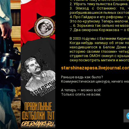
2. Убрать тему пьянства Ельцина.
3. Эпизод с Останкино: то, 
разбушевавшихся пьяных скотов
4. Про Гайдара и его реформы – 
Это по-крупному. Теперь мелочи
… 6. Зорькина так сильно не маза
7. Два синхрона Коржакова — о б
В 2003 году мы с Евгением Кири
Когда-нибудь напишу об этом п
находившегося в Белом Доме н
историю своими глазами» четыр
студентов ОМОН скинул с крыши,
окну посмотреть митинги и много
starshinazapasa.livejournal.c
Раньше ведь как было?
Коммунистическая цензура, ничего не
А теперь — можно всё!
Только опять не всем.