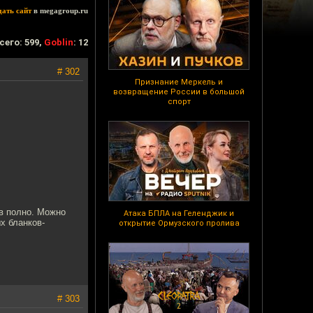
дать сайт
в megagroup.ru
сего: 599,
Goblin
: 12
# 302
Признание Меркель и
возвращение России в большой
спорт
ов полно. Можно
Атака БПЛА на Геленджик и
х бланков-
открытие Ормузского пролива
# 303