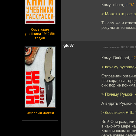
Кому: chum,
#297
> Может кто раск
Ты сам же и ответ
результат голосов
Советские
учебники 1940-50х
годов
glu87
отправлено 07.10.09 
Кому: DarkLord,
#2
> почему руководит
Отправили организ
все кордоны - сре
сих пор не понима
> Почему Руцкой 
А видать Руцкой 
> боевиками РНЕ 
Империя ножей
Вот! Они раздали 
в какой-то мере н
Калининском лежит
баркашовцы делови