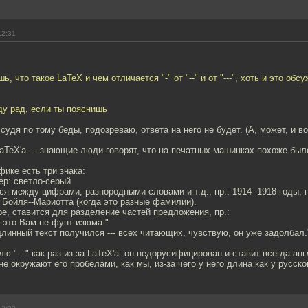
12:31
ь, что такое LaTeX и чем отличается "-" от "--" и от "---", хоть и это обс
уду рад, если ты пояснишь
судя по тому беды, подозреваю, ответа на него не будет. (А, может, и во
LaTeX'a --- знающие люди говорят, что на печатных машинках похоже был
фике есть три знака:
мер: светло-серый
вится между цифрами, разнородными словами и т.д., пр.: 1914--1918 годы, 
 Бойля--Мариотта (когда это разные фамилии).
тире, ставится для разделение частей предложения, пр.:
- это Вам не фунт изюма."
 длинный текст получился --- всех читающих, чувствую, он уже задолбал.
лю "---" как раз из-за LaTeX'а: он недорусифицирован и ставит всегда ан
не окружают его пробелами, как мы, из-за чего у него длина как у русско