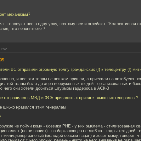
роет механизьм?
ил : голосуют все в одну урну, поэтому все и огребают. "Коллективная о
ания, что непонятного ?
11:52
95
ели ВС отправили огромную толпу гражданских (!) к телецентру (!) митин
ованно, и все эти толпы не пешком пришли, а приехали на автобусах, к
ди этой толпы было до хера вооруженных людей - организованных и боес
ю чего они хотели добиться штурмом гардероба в АСК-3
не отправился в МВД и ФСБ приводить к присяге тамошних генералов ?
не шибко нравился этим генералам
?
оружие не пойми кому - боевики РНЕ - у них эмблема - стилизованная сва
ационалист (но не нацист) - но баркашовцев не люблю - кадры тех дней - 
 милиционер раненый (молодой совсем пацан) и зовет маму, говорит, чт
то снимают с него броник, ремень - никто на него внимания не обращает