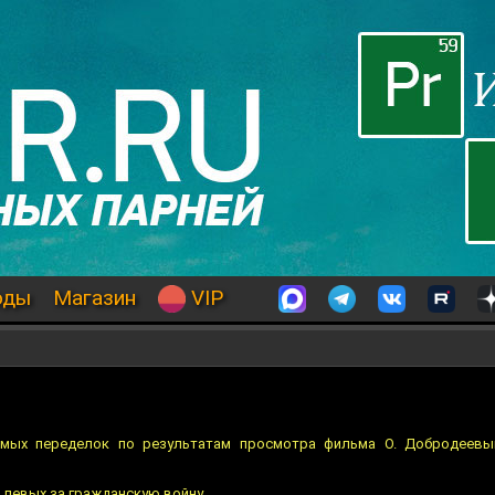
оды
Магазин
VIP
мых переделок по результатам просмотра фильма О. Добродеевым
и левых за гражданскую войну…