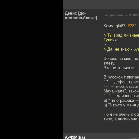
Денис [до-
отправлено 07.10.09 
пролива-ближе]
Кому: glu87,
#282
> Ты вряд ли знаеш
Тупичке.
>
> Да, не знаю - б
Вопрос не мне, но 
влезу.
Это не только из 
В русской типогра
"-" --- дефис, при
"--" --- тире, ста
Махачкала", закон
"---" --- длинное 
а) "Типографика --
б) "Что-то у меня
Но я не очень люб
тире, а англичане 
Ay49Mihas