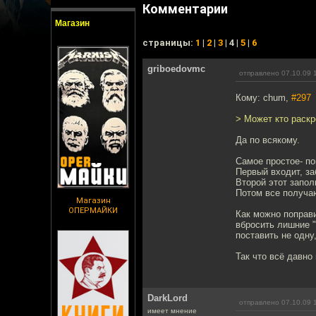
Комментарии
Магазин
cтраницы:
1
|
2
|
3
| 4 |
5
|
6
griboedovmc
отправлено 07.10.09 
Кому: chum,
#297
> Может кто раск
Да по всякому.
Самое простое- по
Первый входит, за
Второй этот заполн
Потом все получаю
Магазин
ОПЕРМАЙКИ
Как можно поправи
вбросить лишние "
поставить не одну,
Так что всё давно
DarkLord
отправлено 07.10.09 
имеет мнение