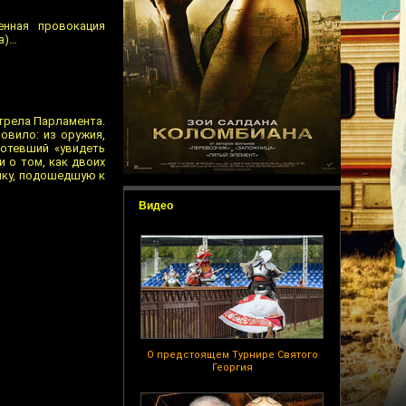
енная провокация
а)…
стрела Парламента.
овило: из оружия,
хотевший «увидеть
 о том, как двоих
очку, подошедшую к
Видео
О предстоящем Турнире Святого
Георгия