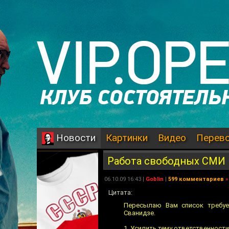
Картинки
Видео
Перев
Новости
Работа свободных СМИ
06.10.09 16:43 |
Goblin
|
599 комментариев
»
Цитата:
Пересылаю Вам список требуе
Сванидзе.
1. Усилить тему ответственност