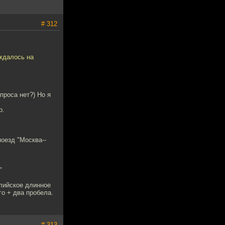
# 312
уждалось на
проса нет?) Но я
о.
поезд "Москва--
"
глийское длинное
го + два пробела.
# 313