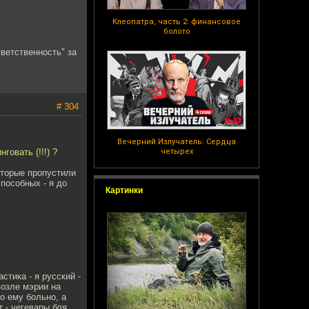
Клеопатра, часть 2: финансовое
болото
тветственность" за
# 304
Вечерний Излучатель: Сердца
говать (!!!) ?
четырех
оторые пропустили
пособных - я до
Картинки
стика - я русский -
возле мэрии на
о ему больно, а
 - чегевары бля