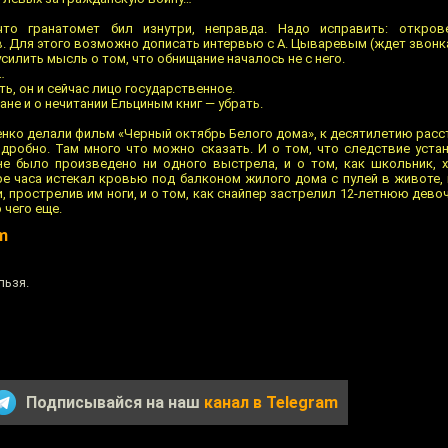
что гранатомет бил изнутри, неправда. Надо исправить: откров
. Для этого возможно дописать интервью с А. Цываревым (ждет звонк
усилить мысль о том, что обнищание началось не с него.
…
ть, он и сейчас лицо государственное.
ане и о нечитании Ельциным книг — убрать.
ченко делали фильм «Черный октябрь Белого дома», к десятилетию рас
одробно. Там много что можно сказать. И о том, что следствие устан
е было произведено ни одного выстрела, и о том, как школьник, 
е часа истекал кровью под балконом жилого дома с пулей в животе, и
 прострелив им ноги, и о том, как снайпер застрелил 12-летнюю дев
 чего еще.
om
льзя.
Подписывайся на наш
канал в Telegram