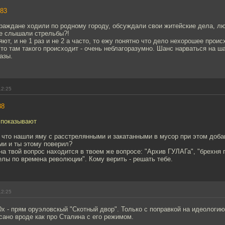
83
граждане ходили по родному городу, обсуждали свои житейские дела, л
не слышали стрельбы?!
ют, и не 1 раз и не 2 а часто, то ежу понятно что дело нехорошее проис
что там такого происходит - очень неблагоразумно. Шанс нарваться на 
азы.
12:25
88
 показывают
 что нашли яму с расстрелянными и закатанными в мусор при этом добав
ми и ты этому поверил?
на твой вопрос находится в твоем же вопросе: "Архив ГУЛАГа", "брехня 
лы по времена революции". Кому верить - решать тебе.
12:25
х - прям оруэловскый "Скотный двор". Только с поправкой на идеологию
исано вроде как про Сталина с его режимом.