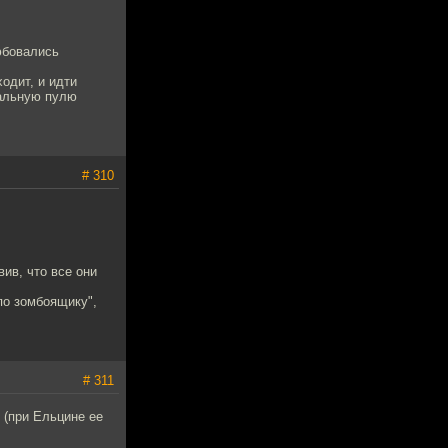
юбовались
ходит, и идти
шальную пулю
# 310
ив, что все они
по зомбоящику",
# 311
 (при Ельцине ее