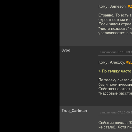
Кому: Jameson,
#2
Странно. То есть 
окрестностями и 
Если рядом стреля
"чисто позырить" 
увеличивается в р
0vod
отправлено 07.10.09 
Кому: Алех.бу,
#2
> По телику часто
По телеку сказали
были политически
Собственно ответ 
"массовые расстре
True_Cartman
отправлено 07.10.09 
События начала 90
не стало). Хотя п