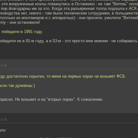
м эти вооруженные козлы ломанулись в Останкино - их там "Витязь" пол
 пор благодарны им за это. Когда эта разъяренная толпа подошла к АСК
уководства нет, никого - там были технические сотрудники, в большинст
оллько из монтажеров и с аппаратных) - они просили, умоляли "Витязей
лпу - они остановили!
победили в 1991 году.
бедили не в 91-м году, а в 53-м - это просто мое мнение - не собираюсь
12:15
ду достаточно скрытен, то меня на первых порах не возьмёт ФСБ.
асно так думаешь:)
прасно. Не возьмет и на "вторых порах". К сожалению.
12:19
ыло: