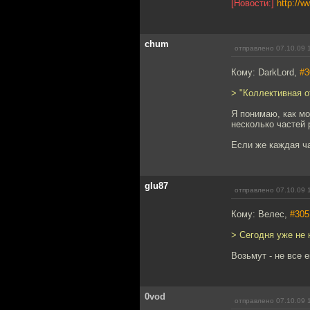
[Новости:]
http://
chum
отправлено 07.10.09 
Кому: DarkLord,
#3
> "Коллективная о
Я понимаю, как мо
несколько частей 
Если же каждая ча
glu87
отправлено 07.10.09 
Кому: Велес,
#305
> Сегодня уже не 
Возьмут - не все 
0vod
отправлено 07.10.09 