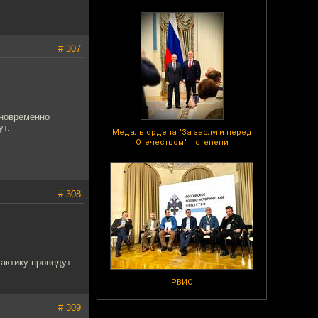
# 307
дновременно
ут.
Медаль ордена "За заслуги перед
Отечеством" II степени
# 308
лактику проведут
РВИО
# 309