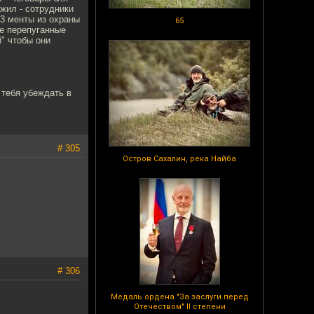
ожил - сотрудники
-3 менты из охраны
65
ве перепуганные
" чтобы они
 тебя убеждать в
# 305
Остров Сахалин, река Найба
# 306
Медаль ордена "За заслуги перед
Отечеством" II степени