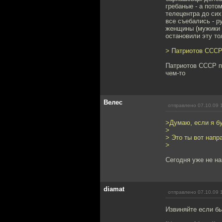
гребаные - а пото
телецентра до сих
все съебались - р
женщины (мужики т
остановили эту то
> Патриотов СССР 
Патриотов СССР по
чем-то
Велес
отправлено 07.10.09 
>Думаю, если я бу
>
> Это ты вот напр
>
Сегодня уже не на
diamat
отправлено 07.10.09 
Извиняйте если б