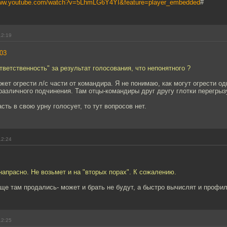
www.youtube.com/watch?v=5LhmLG6Y4YI&feature=player_embedded
#
12:19
03
тветственность" за результат голосования, что непонятного ?
жет огрести л/с части от командира. Я не понимаю, как могут огрести о
различного подчинения. Там отцы-командиры друг другу глотки перегрыз
сть в свою урну голосует, то тут вопросов нет.
12:24
напрасно. Не возьмет и на "вторых порах". К сожалению.
еще там продались- может и брать не будут, а быстро вычислят и профи
12:25