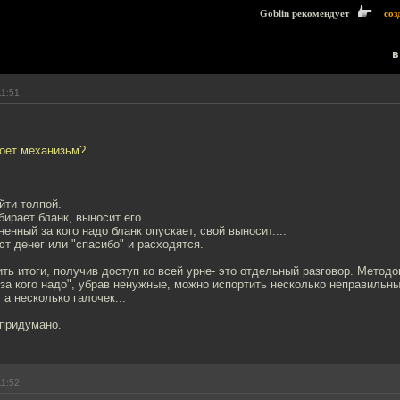
Goblin рекомендует
соз
в
11:51
роет механизьм?
йти толпой.
бирает бланк, выносит его.
енный за кого надо бланк опускает, свой выносит....
т денег или "спасибо" и расходятся.
ть итоги, получив доступ ко всей урне- это отдельный разговор. Метод
за кого надо", убрав ненужные, можно испортить несколько неправильны
 а несколько галочек...
 придумано.
11:52