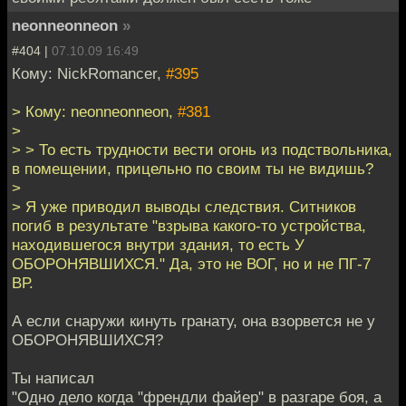
neonneonneon
»
#404 |
07.10.09 16:49
Кому: NickRomancer,
#395
> Кому: neonneonneon,
#381
>
> > То есть трудности вести огонь из подствольника,
в помещении, прицельно по своим ты не видишь?
>
> Я уже приводил выводы следствия. Ситников
погиб в результате "взрыва какого-то устройства,
находившегося внутри здания, то есть У
ОБОРОНЯВШИХСЯ." Да, это не ВОГ, но и не ПГ-7
ВР.
А если снаружи кинуть гранату, она взорвется не у
ОБОРОНЯВШИХСЯ?
Ты написал
"Одно дело когда "френдли файер" в разгаре боя, а