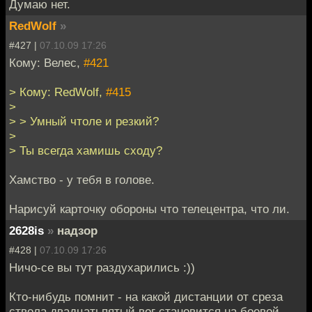
Думаю нет.
RedWolf
»
#427 |
07.10.09 17:26
Кому: Велес,
#421
> Кому: RedWolf,
#415
>
> > Умный чтоле и резкий?
>
> Ты всегда хамишь сходу?
Хамство - у тебя в голове.
Нарисуй карточку обороны что телецентра, что ли.
2628is
»
надзор
#428 |
07.10.09 17:26
Ничо-се вы тут раздухарились :))
Кто-нибудь помнит - на какой дистанции от среза
ствола двадцатьпятый вог становится на боевой