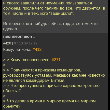
и своего завалили от неумения пользоваться
оружием, после чего палили во все, что движется, в
том числе и в тех, кого "защищали".
Интересно, кто-нибудь сейчас гордится тем, что
сделал.
neonneonneon
»
#420 |
07.10.09 17:17
Кому: ни-кола,
#412
> > Кому: neonneonneon,
#371
>
> > Подчиняются приказам командиров,
руководствуясь уставам. Макашов как мне известно
не являлся командирам Витязя.
> > Что преступного в приказе охране конкретного
объекта?
>
> Что делала армия в мирное время на мирном
обьекте?