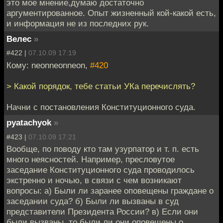
это мое мнение,думаю достаточно
аргументированное. Опыт жизненный кой-какой есть,
и информация не из последних рук.
Велес
»
#422 |
07.10.09 17:19
Кому: neonneonneon,
#420
> Какой порядок, тебе статьи УКа перечислять?
Начни с постановления Конституционного суда.
pyatachyok
»
#423 |
07.10.09 17:21
Вообще, по поводу кто там узурпатор и т. п. есть
много неясностей. Например, пресловутое
заседание Конституционного суда проводилось
экстренно и ночью, в связи с чем возникают
вопросы: а) Были ли заранее оповещены граждане о
заседании суда? б) Были ли вызваны в суд
представители Президента России? в) Если они
были вызваны, то были ли они оповещены о