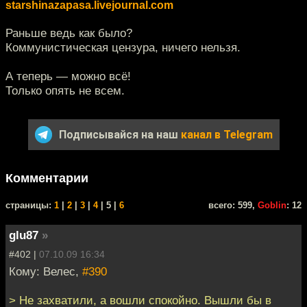
starshinazapasa.livejournal.com
Раньше ведь как было?
Коммунистическая цензура, ничего нельзя.
А теперь — можно всё!
Только опять не всем.
Подписывайся на наш
канал в Telegram
Комментарии
cтраницы:
1
|
2
|
3
|
4
| 5 |
6
всего: 599,
Goblin
: 12
glu87
»
#402 |
07.10.09 16:34
Кому: Велес,
#390
> Не захватили, а вошли спокойно. Вышли бы в