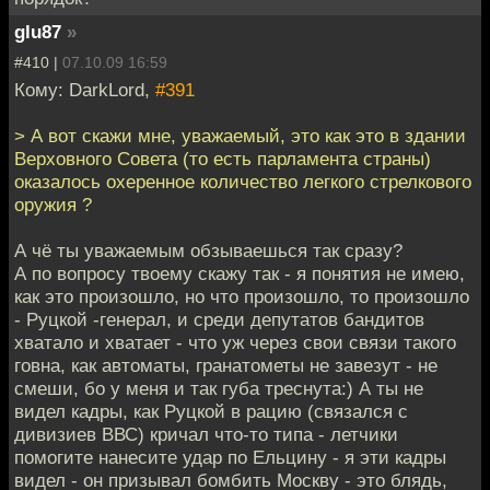
glu87
»
#410 |
07.10.09 16:59
Кому: DarkLord,
#391
> А вот скажи мне, уважаемый, это как это в здании
Верховного Совета (то есть парламента страны)
оказалось охеренное количество легкого стрелкового
оружия ?
А чё ты уважаемым обзываешься так сразу?
А по вопросу твоему скажу так - я понятия не имею,
как это произошло, но что произошло, то произошло
- Руцкой -генерал, и среди депутатов бандитов
хватало и хватает - что уж через свои связи такого
говна, как автоматы, гранатометы не завезут - не
смеши, бо у меня и так губа треснута:) А ты не
видел кадры, как Руцкой в рацию (связался с
дивизиев ВВС) кричал что-то типа - летчики
помогите нанесите удар по Ельцину - я эти кадры
видел - он призывал бомбить Москву - это блядь,