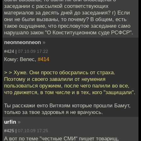
заседании с рассылкой соответствующих
материалов за десять дней до заседания? г) Если
они не были вызваны, то почему? В общем, есть
такое ощущение, что пресловутое заседание само
нарушало закон "О Конституционном суде РСФСР".
neonneonneon
»
#424 |
07.10.09 17:22
Кому: Велес,
#414
> > Хуже. Они просто обосрались от страха.
Поэтому и своего завалили от неумения
пользоваться оружием, после чего палили во все,
что движется, в том числе и в тех, кого "защищали".
Ты расскажи енто Витязям которые прошли Бамут,
только за твое здоровья я не врачуюсь.
urfin
»
#425 |
07.10.09 17:25
А вот по теме "честные СМИ" пишет товарищ,