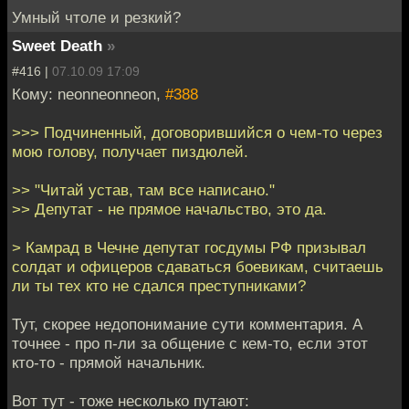
Умный чтоле и резкий?
Sweet Death
»
#416 |
07.10.09 17:09
Кому: neonneonneon,
#388
>>> Подчиненный, договорившийся о чем-то через
мою голову, получает пиздюлей.
>> "Читай устав, там все написано."
>> Депутат - не прямое начальство, это да.
> Камрад в Чечне депутат госдумы РФ призывал
солдат и офицеров сдаваться боевикам, считаешь
ли ты тех кто не сдался преступниками?
Тут, скорее недопонимание сути комментария. А
точнее - про п-ли за общение с кем-то, если этот
кто-то - прямой начальник.
Вот тут - тоже несколько путают: