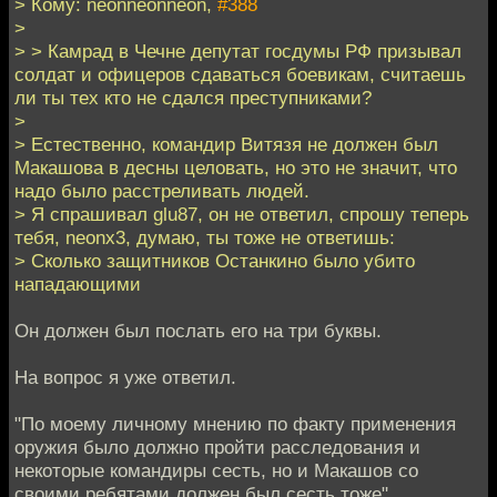
> Кому: neonneonneon,
#388
>
> > Камрад в Чечне депутат госдумы РФ призывал
солдат и офицеров сдаваться боевикам, считаешь
ли ты тех кто не сдался преступниками?
>
> Естественно, командир Витязя не должен был
Макашова в десны целовать, но это не значит, что
надо было расстреливать людей.
> Я спрашивал glu87, он не ответил, спрошу теперь
тебя, neonx3, думаю, ты тоже не ответишь:
> Сколько защитников Останкино было убито
нападающими
Он должен был послать его на три буквы.
На вопрос я уже ответил.
"По моему личному мнению по факту применения
оружия было должно пройти расследования и
некоторые командиры сесть, но и Макашов со
своими ребятами должен был сесть тоже"