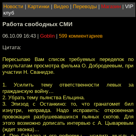
Новости
|
Картинки
|
Видео
|
Переводы
|
Магазин
|
VIP
клуб
Работа свободных СМИ
06.10.09 16:43
|
Goblin
|
599 комментариев
Цитата:
Пересылаю Вам список требуемых переделок по
результатам просмотра фильма О. Добродеевым, при
участии Н. Сванидзе.
1. Усилить тему ответственности левых за
гражданскую войну…
2. Убрать тему пьянства Ельцина.
3. Эпизод с Останкино: то, что гранатомет бил
изнутри, неправда. Надо исправить: откровенная
провокация разбушевавшихся пьяных скотов. Для
этого возможно дописать интервью с А. Цываревым
(ждет звонка)…
4. Про Гайдара и его реформы – усилить мысль о