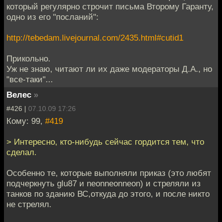
который регулярно строчит письма Второму Гаранту,
одно из его "посланий":
http://tebedam.livejournal.com/2435.html#cutid1
Прикольно.
Уж не знаю, читают ли их даже модераторы Д.А., но
"все-таки"...
Велес
»
#426 |
07.10.09 17:26
Кому: 99,
#419
> Интересно, кто-нибудь сейчас гордится тем, что
сделал.
Особенно те, которые выполняли приказ (это любят
подчеркнуть glu87 и neonneonneon) и стреляли из
танков по зданию ВС,откуда до этого, и после никто
не стрелял.