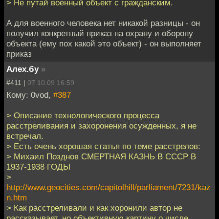
> Не путай военный объект с гражданским.
А для военного человека нет никакой разницы - он
получил конкретный приказ на охрану и оборону
объекта (ему пох какой это объект) - он выполняет
приказ
Алех.бу
»
#411 |
07.10.09 16:59
Кому: 0vod,
#387
> Описание технологического процесса
расстреливания и захоронения осужденных, я не
встречал.
> Есть очень хорошая статья по теме расстрелов:
> Михаил Позднов СМЕРТНАЯ КАЗНЬ В СССР В
1937-1938 ГОДЫ
>
http://www.geocities.com/capitolhill/parliament/7231/kaz
n.htm
> Как расстреливали и как хоронили автор не
рассказывает, но объективную картину о числе