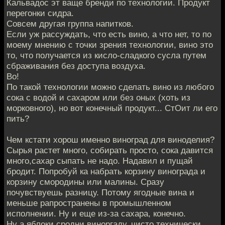
Кальвадос эт ваще бренди по технологии. Продукт
перегонки сидра.
Совсем другая группа напитков.
Если уж рассуждать, что есть вино, а что нет, то по
моему мнению с точки зрения технологии, вино это
то, что получается из кисло-сладкого сусла путем
сбраживания без доступа воздуха.
Во!
По такой технологии можно сделать вино из любого
сока с водой и сахаром или без оных (хоть из
морковного), но вот конечный продукт... СтОит ли его
пить?
Чем кстати хорош именно виноград для виноделия?
Сырья растет много, собирать просто, сока давится
много,сахар сыпать не надо. Надавил и пущай
бродит. Попробуй ка набрать корзину винограда и
корзину смородины или малины. Сразу
почувствуешь разницу. Потому ягодные вина и
меньше рапространены в промышленном
исполнении. Ну и еще из-за сахара, конечно.
Ну а яблоки сродни виноргаду, чисто технически,