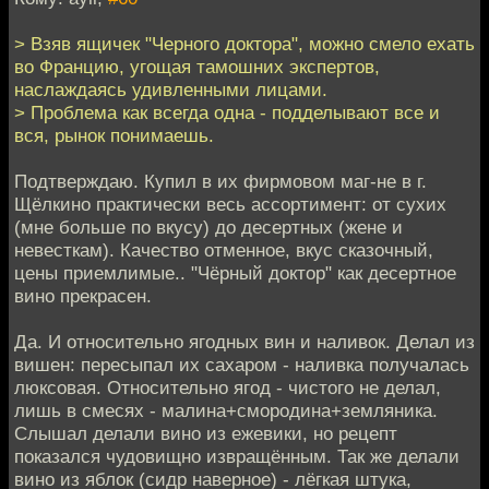
> Взяв ящичек "Черного доктора", можно смело ехать
во Францию, угощая тамошних экспертов,
наслаждаясь удивленными лицами.
> Проблема как всегда одна - подделывают все и
вся, рынок понимаешь.
Подтверждаю. Купил в их фирмовом маг-не в г.
Щёлкино практически весь ассортимент: от сухих
(мне больше по вкусу) до десертных (жене и
невесткам). Качество отменное, вкус сказочный,
цены приемлимые.. "Чёрный доктор" как десертное
вино прекрасен.
Да. И относительно ягодных вин и наливок. Делал из
вишен: пересыпал их сахаром - наливка получалась
люксовая. Относительно ягод - чистого не делал,
лишь в смесях - малина+смородина+земляника.
Слышал делали вино из ежевики, но рецепт
показался чудовищно извращённым. Так же делали
вино из яблок (сидр наверное) - лёгкая штука,