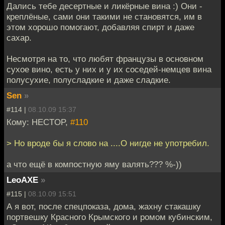
Дались тебе десертные и ликёрные вина :) Они -
креплёные, сами они такими не становятся, им в
этом хорошо помогают, добавляя спирт и даже
сахар.
Несмотря на то, что любят французы в основном
сухое вино, есть у них и у их соседей-немцев вина
полусухие, полусладкие и даже сладкие.
Sen
»
#114 |
08.10.09 15:37
Кому: HECTOP,
#110
> Но вроде бы я слово на ....О нигде не употребил.
а что ещё в компостную яму валять??? %-))
LeoAXE
»
#115 |
08.10.09 15:51
А я вот, после спецпоказа, дома, жахну стакашку
портвешку Красного Крымского и ромом кубинским,