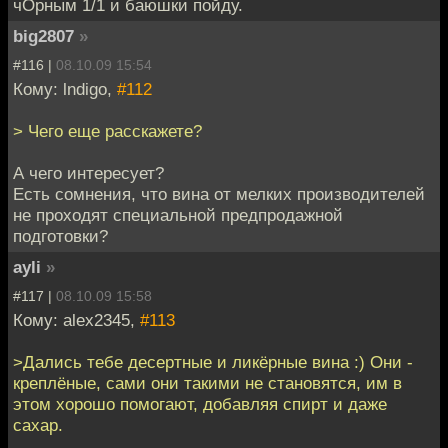
чОрным 1/1 и баюшки пойду.
big2807
»
#116 |
08.10.09 15:54
Кому: lndigo,
#112
> Чего еще расскажете?
А чего интересует?
Есть сомнения, что вина от мелких производителей
не проходят специальной предпродажной
подготовки?
ayli
»
#117 |
08.10.09 15:58
Кому: alex2345,
#113
>Дались тебе десертные и ликёрные вина :) Они -
креплёные, сами они такими не становятся, им в
этом хорошо помогают, добавляя спирт и даже
сахар.