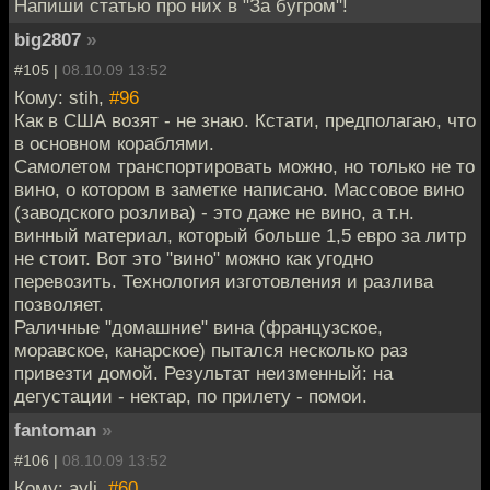
Напиши статью про них в "За бугром"!
big2807
»
#105 |
08.10.09 13:52
Кому: stih,
#96
Как в США возят - не знаю. Кстати, предполагаю, что
в основном кораблями.
Самолетом транспортировать можно, но только не то
вино, о котором в заметке написано. Массовое вино
(заводского розлива) - это даже не вино, а т.н.
винный материал, который больше 1,5 евро за литр
не стоит. Вот это "вино" можно как угодно
перевозить. Технология изготовления и разлива
позволяет.
Раличные "домашние" вина (французское,
моравское, канарское) пытался несколько раз
привезти домой. Результат неизменный: на
дегустации - нектар, по прилету - помои.
fantoman
»
#106 |
08.10.09 13:52
Кому: ayli,
#60