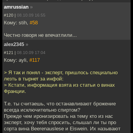
amrussian
»
#120 |
08.10.09 16:55
Кому: stih,
#58
Честно говоря не впечатлили...
alex2345
»
#121 |
08.10.09 17:04
Кому: ayli,
#117
> Я так и понял - эксперт, пришлось специально
лезть в тырнет за инфой:
> Кстати, информация взята из статьи о винах
Франции.
Т.е. ты считаешь, что останавливают брожение
всегда исключительно спиртом?
Прежде чем иронизировать на тему кто из нас
эксперт, хочу тебя спросить, слышал ли ты про
сорта вина Beerenauslese и Eiswein. Их называют