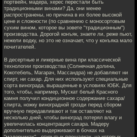
портвейн, мадера, херес перестали быть
традиционными винами? Да, они менее
распространены, но причина в их более высокой
цене и сложности (по сравнению с моносортовым
сухим вином, которое вы зовете "традиционным")
производства. Дорогой конъяк, знаете ли, реже пьют,
нежели водку, но это не означает, что у конъяка мало
почитателей.
В десертные и ликерные вина при классической
технологии производства (Солнечная долина,
Кокотебель, Магарач, Массандра) не добавляют ни
спирт, ни сахар. Для них используют специальные
сорта винограда, выращенные в условиях ЮБК. Для
того, чтобы, например, Мускат белый Красного
камня получил кондиционное содержание сахара/
спирта, ножку виноградной грозди перед сбором
вручную передавливают и так оставляют на
несколько дней, чтобы виноград потерял влагу и
увеличилась концентрация сахара. Мадеру
дополнительно выдерживают в бочках на
"мадерниках" - открытых площадках, на которых