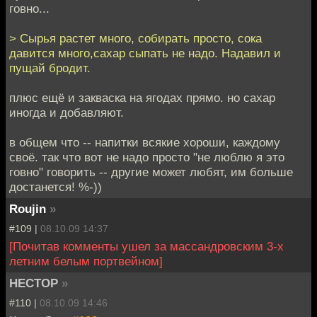
говно...
> Сырья растет много, собирать просто, сока
давится много,сахар сыпать не надо. Надавил и
пущай бродит.
плюс ещё и закваска на ягодах прямо. но сахар
иногда и добавляют.
в общем что -- напитки всякие хороши, каждому
своё. так что вот не надо просто "не люблю я это
говно" говорить -- другие может любят, им больше
достанется! %-))
Roujin
»
#109 |
08.10.09 14:37
[Почитав комменты ушел за массандровским 3-х
летним белым портвейном]
HECTOP
»
#110 |
08.10.09 14:46