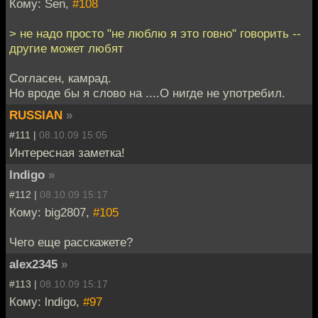
Кому: Sen,
#108
> не надо просто "не люблю я это говно" говорить --
другие может любят
Согласен, камрад.
Но вроде бы я слово на ....О нигде не употребил.
RUSSIAN
»
#111 |
08.10.09 15:05
Интересная заметка!
lndigo
»
#112 |
08.10.09 15:17
Кому: big2807,
#105
Чего еще расскажете?
alex2345
»
#113 |
08.10.09 15:17
Кому: lndigo,
#97