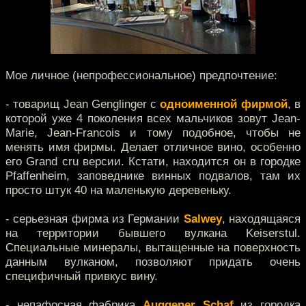
Мое личное (непрофессиональное) предпочтение:
- товарищ Jean Genglinger c
одноименной фирмой
, в
которой уже 4 поколения всех мальчиков зовут Jean-
Marie, Jean-Francois и тому подобное, чтобы не
менять имя фирмы. Делает отличное вино, особенно
его Grand cru версии. Кстати, находится он в городке
Pfaffenheim, заповеднике винных подвалов, там их
просто штук 40 на маленькую деревеньку.
- серьезная фирма из Германии
Salwey
, находящаяся
на территории бывшего вулкана Keiserstul.
Специальные минералы, вытащенные на поверхность
данным вулканом, позволяют придать очень
специфичный привкус вину.
- непафосная фабрика
Auggener Schaf
из городка