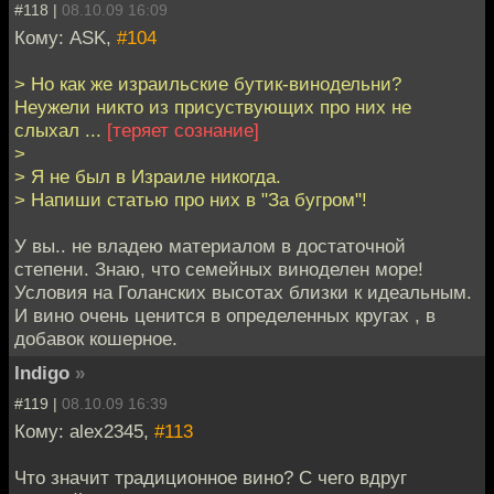
#118 |
08.10.09 16:09
Кому: ASK,
#104
> Но как же израильские бутик-винодельни?
Неужели никто из присуствующих про них не
слыхал ...
[теряет сознание]
>
> Я не был в Израиле никогда.
> Напиши статью про них в "За бугром"!
У вы.. не владею материалом в достаточной
степени. Знаю, что семейных виноделен море!
Условия на Голанских высотах близки к идеальным.
И вино очень ценится в определенных кругах , в
добавок кошерное.
lndigo
»
#119 |
08.10.09 16:39
Кому: alex2345,
#113
Что значит традиционное вино? С чего вдруг