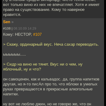
вот только вино из них не впечатляет. Хотя и имеет
право на существование. Кому то наверное
нравится.
Sen
»
#108 |
08.10.09 14:29
Кому: HECTOP,
#107
> Скажу, ординарный вкус. Неча сахар переводить.
ыыыыыы.....
> Сидр на вино не тянет. Вкус ни о чем, ну
яблочный, ну и что?
он самоценен, как и кальвадос. да, группа напитков
другая, но я-то писАл про то, что яблоки в умелых
руках превращаются в прекрасные алкогольные
напитки.
ну вот не люблю джин, но не говорю же, что он