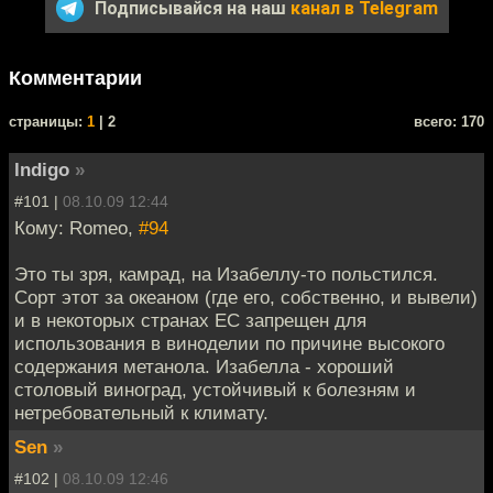
Подписывайся на наш
канал в Telegram
Комментарии
cтраницы:
1
| 2
всего: 170
lndigo
»
#101 |
08.10.09 12:44
Кому: Romeo,
#94
Это ты зря, камрад, на Изабеллу-то польстился.
Сорт этот за океаном (где его, собственно, и вывели)
и в некоторых странах ЕС запрещен для
использования в виноделии по причине высокого
содержания метанола. Изабелла - хороший
столовый виноград, устойчивый к болезням и
нетребовательный к климату.
Sen
»
#102 |
08.10.09 12:46