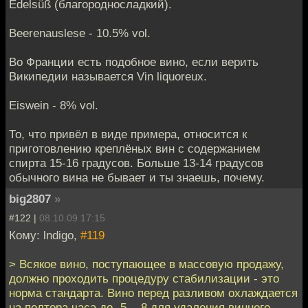
Edelsüß (благородносладкий).
Beerenauslese - 10.5% vol.
Во Франции есть подобное вино, если верить
Википедии называется Vin liquoreux.
Eiswein - 8% vol.
То, что привёл в виде примера, относится к
приготовлению креплёных вин с содержанием
спирта 15-16 градусов. Больше 13-14 градусов
обычного вина не бывает и ты знаешь, почему.
big2807
»
#122 |
08.10.09 17:15
Кому: lndigo,
#119
> Всякое вино, поступающее в массовую продажу,
должно проходить процедуру стабилизации - это
норма стандарта. Вино перед разливом охлаждается
на полтора часа до -5...-8 для удаления винного