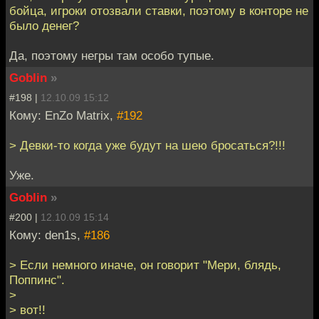
бойца, игроки отозвали ставки, поэтому в конторе не
было денег?
Да, поэтому негры там особо тупые.
Goblin
»
#198 |
12.10.09 15:12
Кому: EnZo Matrix,
#192
> Девки-то когда уже будут на шею бросаться?!!!
Уже.
Goblin
»
#200 |
12.10.09 15:14
Кому: den1s,
#186
> Если немного иначе, он говорит "Мери, блядь,
Поппинс".
>
> вот!!