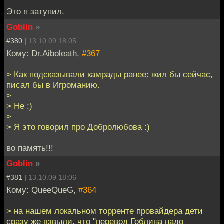
Это я затупил.
Goblin
»
#380 |
13.10.09 18:05
Кому: Dr.Aiboleath,
#367
> Как подсказывали камрады ранее: жил бы сейчас,
писал бы в Игроманию.
>
> Не :)
>
> Я это говорил про Добролюбова :)
во память!!!
Goblin
»
#381 |
13.10.09 18:06
Кому: QueeQueG,
#364
> на нашем локальном торренте провайдера дети
сразу же взвыли, что "перевод Гоблина надо