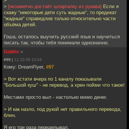
>
>
[незаметно достаёт шпаргалку из рукава]
Если я
скажу "некоторые дети суть жадные", то предикат
"жадные" справедлив только относительно части
объёма детей.
Гоша, осталось выучить русский язык и научиться
писать так, чтобы тебя понимали однозначно.
Goblin
»
#99 |
12.10.09 13:54
Кому: DreamFlyer,
#97
> Вот кстати вчера по 1 каналу показывали
"Большой куш" - не перевод, а хрен пойми что такое!
Местами просто выл - настолько мимо денег.
> И как назло, под рукой нет правильного перевода,
блин.
Я его три раза переделывал.