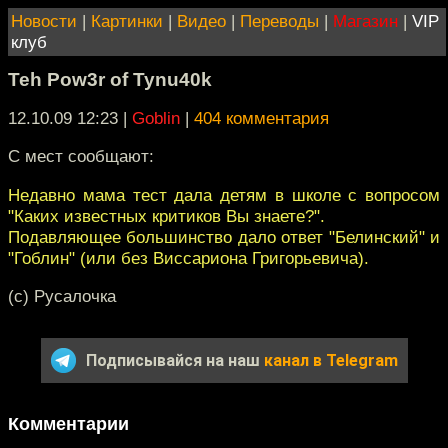
Новости
|
Картинки
|
Видео
|
Переводы
|
Магазин
|
VIP
клуб
Teh Pow3r of Tynu40k
12.10.09 12:23
|
Goblin
|
404 комментария
С мест сообщают:
Недавно мама тест дала детям в школе с вопросом
"Каких известных критиков Вы знаете?".
Подавляющее большинство дало ответ "Белинский" и
"Гоблин" (или без Виссариона Григорьевича).
(c) Русалочка
Подписывайся на наш
канал в Telegram
Комментарии