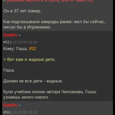
>
[Бешено вертится в гробу, воя от зависти]
Он в 37 лет помер.
Как подсказывали камрады ранее: жил бы сейчас,
писал бы в Игроманию.
Goblin
»
#53 |
12.10.09 13:10
Кому: Гоша,
#52
> Вот вам и жадные дети.
Гоша.
Далеко не все дети - жадные.
Купи учебник логики автора Челпанова, Гоша,
узнаешь много нового.
Goblin
»
#55 |
12.10.09 13:11