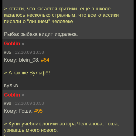
> кстати, что касается критики, ещё в школе
казалось несколько странным, что все классики
писали о "лишнем" человеке
Рыбак рыбака видит издалека.
Goblin
»
#85 |
12.10.09 13:38
Кому: blein_08,
#84
> А как же Вульф!!!
вульв
Goblin
»
#98 |
12.10.09 13:53
Кому: Гоша,
#95
> Купи учебник логики автора Челпанова, Гоша,
узнаешь много нового.