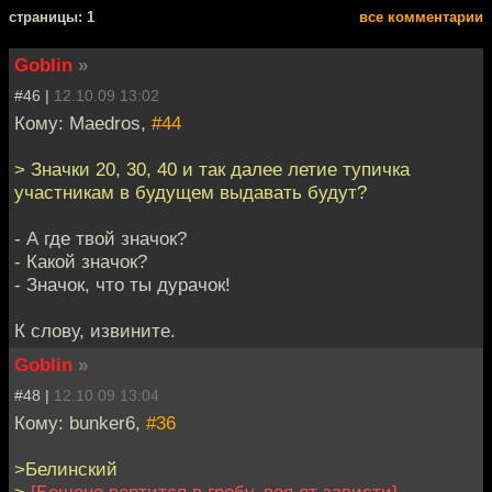
cтраницы: 1
все комментарии
Goblin
»
#46 |
12.10.09 13:02
Кому: Maedros,
#44
> Значки 20, 30, 40 и так далее летие тупичка
участникам в будущем выдавать будут?
- А где твой значок?
- Какой значок?
- Значок, что ты дурачок!
К слову, извините.
Goblin
»
#48 |
12.10.09 13:04
Кому: bunker6,
#36
>Белинский