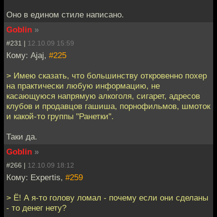
Оно в едином стиле написано.
Goblin
»
#231 |
12.10.09 15:59
Кому: Ajaj,
#225
> Имею сказать, что большинству откровенно похер
на практически любую информацию, не
касающуюся напрямую алкоголя, сигарет, адресов
клубов и продавцов гашиша, порнофильмов, шмоток
и какой-то группы "Ранетки".
Таки да.
Goblin
»
#266 |
12.10.09 18:12
Кому: Expertis,
#259
> Ё! А я-то голову ломал - почему если они сделаны
- то денег нету?