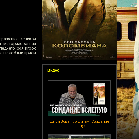
сражений Великой
ят моторизованная
леднего боя игрок
ой. Подобный прием
Видео
Дядя Вова про фильм "Свидание
вслепую"