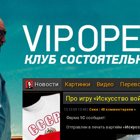
Картинки
Видео
Перев
Новости
Про игру «Искусство вой
13.10.09 13:48 |
Сева
|
48 комментариев
»
Фирма
1С
сообщает:
Отправлен в печать варгейм
«Искусс