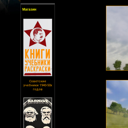
Магазин
Советские
учебники 1940-50х
годов