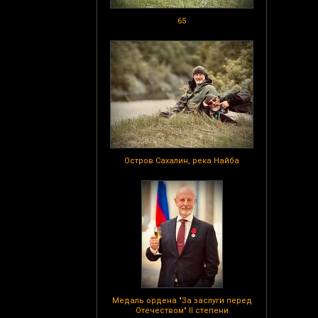
65
Остров Сахалин, река Найба
Медаль ордена "За заслуги перед
Отечеством" II степени