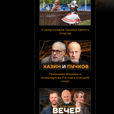
О предстоящем Турнире Святого
Георгия
Признание Меркель и
возвращение России в большой
спорт