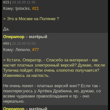
#23 |
24.10.09 11:30
Кому: ljstocks,
#21
> Это в Москве на Полянке ?
Да.
Onepamop
»
матёрый
#89 |
25.10.09 02:03
Кому: Лепило,
#77
> Кстати, Оператор, - Спасибо за материал - как
насчет платных электронный версий? Думаю, после
Тупичка пойдет. Или очень хлопотно получается?
Извиняюсь за наглость.
Не очень понял - платных версий книг? Если так -
поинтересуюсь у Артёма Драбкина, но, думаю, со
всеми чудевами правообладания и пр. - оно
нереально.
Onepamop
»
матёрый