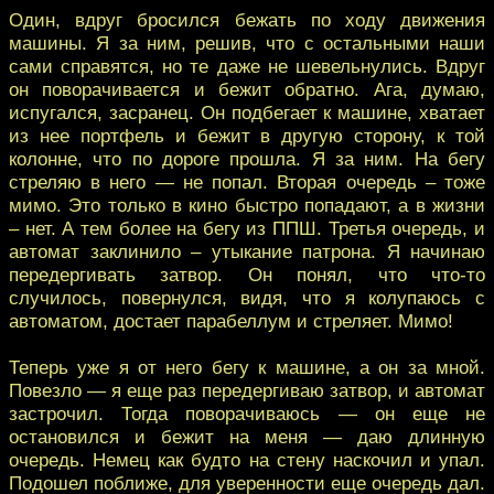
Один, вдруг бросился бежать по ходу движения
машины. Я за ним, решив, что с остальными наши
сами справятся, но те даже не шевельнулись. Вдруг
он поворачивается и бежит обратно. Ага, думаю,
испугался, засранец. Он подбегает к машине, хватает
из нее портфель и бежит в другую сторону, к той
колонне, что по дороге прошла. Я за ним. На бегу
стреляю в него — не попал. Вторая очередь – тоже
мимо. Это только в кино быстро попадают, а в жизни
– нет. А тем более на бегу из ППШ. Третья очередь, и
автомат заклинило – утыкание патрона. Я начинаю
передергивать затвор. Он понял, что что-то
случилось, повернулся, видя, что я колупаюсь с
автоматом, достает парабеллум и стреляет. Мимо!
Теперь уже я от него бегу к машине, а он за мной.
Повезло — я еще раз передергиваю затвор, и автомат
застрочил. Тогда поворачиваюсь — он еще не
остановился и бежит на меня — даю длинную
очередь. Немец как будто на стену наскочил и упал.
Подошел поближе, для уверенности еще очередь дал.