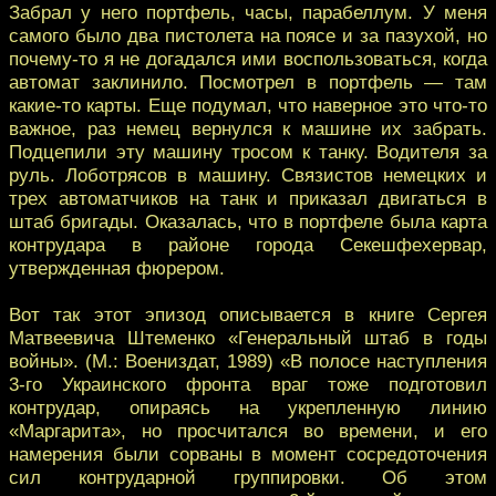
Забрал у него портфель, часы, парабеллум. У меня
самого было два пистолета на поясе и за пазухой, но
почему-то я не догадался ими воспользоваться, когда
автомат заклинило. Посмотрел в портфель — там
какие-то карты. Еще подумал, что наверное это что-то
важное, раз немец вернулся к машине их забрать.
Подцепили эту машину тросом к танку. Водителя за
руль. Лоботрясов в машину. Связистов немецких и
трех автоматчиков на танк и приказал двигаться в
штаб бригады. Оказалась, что в портфеле была карта
контрудара в районе города Секешфехервар,
утвержденная фюрером.
Вот так этот эпизод описывается в книге Сергея
Матвеевича Штеменко «Генеральный штаб в годы
войны». (М.: Воениздат, 1989) «В полосе наступления
3-го Украинского фронта враг тоже подготовил
контрудар, опираясь на укрепленную линию
«Маргарита», но просчитался во времени, и его
намерения были сорваны в момент сосредоточения
сил контрударной группировки. Об этом