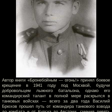
Автор книги «Бронебойным — огонь!» принял боевое
крещение в 1941 году под Москвой, будучи
добровольцем лыжного батальона, однако его
командирский талант в полной мере раскрылся в
танковых войсках — всего за два года Василий
Брюхов прошел путь от командира танкового взвода
до комбата и от Курска до Австрии, сменив девять