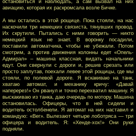
остановиться и наблюдать, а сам вызвал на них
авиацию, которая их раскромсала возле Бичке.
А мы остались в этой рощице. Пока стояли, на нас
наскочили три немецких связиста, тянувших провод.
Их скрутили. Пытались с ними говорить — никто
немецкий язык не знает. В воронку посадили,
поставили автоматчика, чтобы не убежали. Потом
смотрим, а против движения колонны едет «Опель-
Адмирал» – машина классная, видать начальники
едут. Они свернули с дороги и, решив срезать или
просто заплутав, поехали левее этой рощицы, где мы
стояли, по полевой дороге. Я вскакиваю на танк,
хватаю автомат, и механику кричу: «Давай
наперерез!» Он рванул и точно перехватил машину. Я
выскакиваю из танка, даю очередь по мотору. Машина
остановилась. Офицеры, что в ней сидели и
водитель остолбенели. Я автомат на них наставил и
командую: «Вег». Вылезают четыре лоботряса — три
офицера и водитель. Я: «Хенде-хох!» Они руки
подняли.