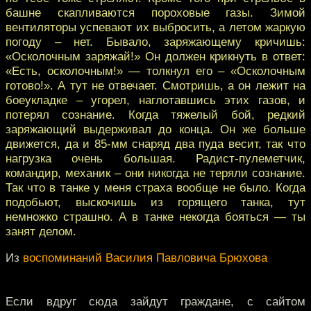
башне скапливаются пороховые газы. Зимой
вентиляторы успевают их выбросить, а летом жаркую
погоду – нет. Бывало, заряжающему кричишь:
«Осколочным заряжай!» Он должен крикнуть в ответ:
«Есть, осколочным!» — толкнул его – «Осколочным
готово!». А тут не отвечает. Смотришь, а он лежит на
боеукладке – угорел, наглотавшись этих газов, и
потерял сознание. Когда тяжелый бой, редкий
заряжающий выдерживал до конца. Он же больше
движется, да и 85-мм снаряд два пуда весит, так что
нагрузка очень большая. Радист-пулеметчик,
командир, механик – они никогда не теряли сознание.
Так что в танке у меня страха вообще не было. Когда
подобьют, выскочишь из горящего танка, тут
немножко страшно. А в танке некогда бояться — ты
занят делом.
Из
воспоминаний Василия Павловича Брюхова
Если вдруг сюда зайдут граждане, с сайтом