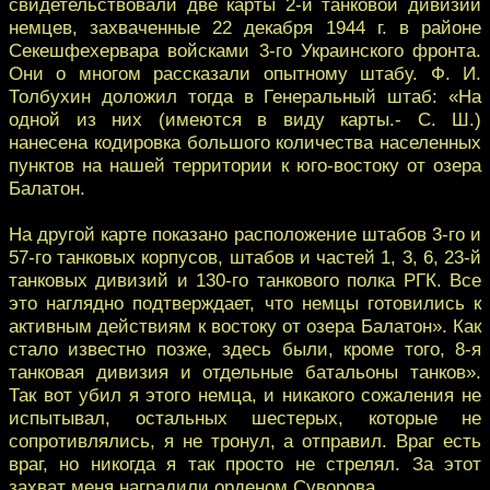
свидетельствовали две карты 2-й танковой дивизии
немцев, захваченные 22 декабря 1944 г. в районе
Секешфехервара войсками 3-го Украинского фронта.
Они о многом рассказали опытному штабу. Ф. И.
Толбухин доложил тогда в Генеральный штаб: «На
одной из них (имеются в виду карты.- С. Ш.)
нанесена кодировка большого количества населенных
пунктов на нашей территории к юго-востоку от озера
Балатон.
На другой карте показано расположение штабов 3-го и
57-го танковых корпусов, штабов и частей 1, 3, 6, 23-й
танковых дивизий и 130-го танкового полка РГК. Все
это наглядно подтверждает, что немцы готовились к
активным действиям к востоку от озера Балатон». Как
стало известно позже, здесь были, кроме того, 8-я
танковая дивизия и отдельные батальоны танков».
Так вот убил я этого немца, и никакого сожаления не
испытывал, остальных шестерых, которые не
сопротивлялись, я не тронул, а отправил. Враг есть
враг, но никогда я так просто не стрелял. За этот
захват меня наградили орденом Суворова.