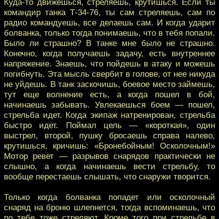
Куда-то движешься, стреляешь, крутишься. Если ты
командир танка Т-34-76, ты сам стреляешь, сам по
радио командуешь, все делаешь сам. И когда ударит
болванка, только тогда понимаешь, что в тебя попали.
Было ли страшно? В танке мне было не страшно.
Конечно, когда получаешь задачу, есть внутреннее
напряжение. Знаешь, что пойдешь в атаку и можешь
погибнуть. Эта мысль свербит в голове, от нее никуда
не уйдешь. В танк заскочишь, боевое место займешь,
тут еще волнение есть, а когда пошел в бой,
начинаешь забывать. Увлекаешься боем — пошел,
стрельба идет. Когда экипаж натренирован, стрельба
быстро идет. Поймал цель — «короткая», один
выстрел, второй, пушку бросаешь справа налево,
крутишься, кричишь: «Бронебойным! Осколочным!»
Мотор ревет — разрывов снарядов практически не
слышно, а когда начинаешь вести стрельбу, то
вообще перестаешь слышать, что снаружи творится.
Только когда болванка попадет или осколочный
снаряд на броню шлепнется, тогда вспоминаешь, что
по тебе тоже стреляют. Кроме того при стрельбе в