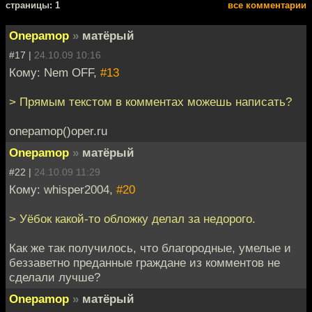
cтраницы: 1
все комментарии
Onepamop
»
матёрый
#17 |
24.10.09 10:16
Кому: Nem OFF,
#13
> Прямым текстом в комментах можешь написать?
onepamop()oper.ru
Onepamop
»
матёрый
#22 |
24.10.09 11:29
Кому: whisper2004,
#20
> Уёбок какой-то обложку делал за недорого.
Как же так получилось, что благородные, умелые и
беззаветно преданные граждане из комментов не
сделали лучше?
Onepamop
»
матёрый