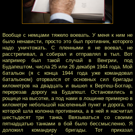
Вообще с немцами тяжело воевать. У меня к ним не
было ненависти, просто это был противник, которого
надо уничтожать. С пленными я не воевал, не
расстреливал, а собирал и отправлял в тыл. Вот
например был такой случай в Венгрии, под
Будапештом, числа 25 или 26 декабря 1944 года. Мой
батальон (я с конца 1944 года уже командовал
батальоном) оторвался от основных сил бригады
километров на двадцать и вышел к Вертеш-Боглар,
перерезав дорогу на Будапешт. Остановились в
рощице на высотке, а под нами в лощинке примерно в
километре небольшой населенный пункт и дорога, по
которой шла колонна противника, а в ней я насчитал
шестьдесят три танка. Ввязываться со своими
пятнадцатью танками в бой было бессмысленно. Я
доложил командиру бригады. Тот приказал