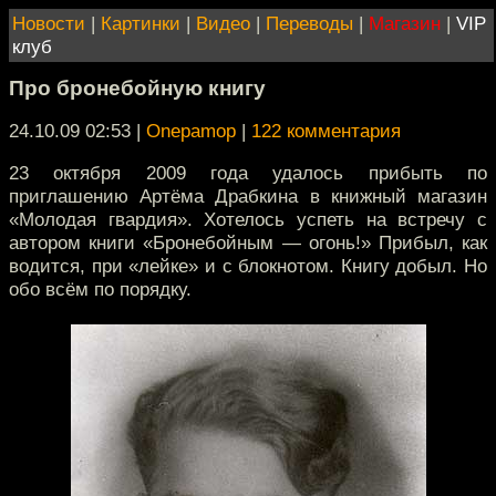
Новости
|
Картинки
|
Видео
|
Переводы
|
Магазин
|
VIP
клуб
Про бронебойную книгу
24.10.09 02:53
|
Onepamop
|
122 комментария
23 октября 2009 года удалось прибыть по
приглашению Артёма Драбкина в книжный магазин
«Молодая гвардия». Хотелось успеть на встречу с
автором книги «Бронебойным — огонь!» Прибыл, как
водится, при «лейке» и с блокнотом. Книгу добыл. Но
обо всём по порядку.