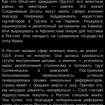
Как это объяснял гражданин Оруэлл: все животные
равны, но некоторые — равнее. Это значит
Соединённые Штаты могут иметь сферы влияния
повсюду. Например, поддерживать нацистских
гауляйтеров в Грузии и на Украине. Раздувать
национализм и религиозный экстремизм на Кавказе.
Или выращивать в Афганистане опиум для поставок
в Россию. Или нападать на суверенные государства
типа Ирака.
А Россия никаких сфер влияния иметь не может —
США этого не потерпят. Она должна заниматься
сугубо внутренними делами, а именно — усиливать
накал разоблачений сталинизма и положить труп
Солженицына в мавзолей. Построенная
большевиками промышленность успешно
ликвидирована руками гениальных реформаторов,
страна живёт с продажи нефти и газа. Причём это,
как нетрудно заметить, ненормально — США считает
недопустимым покупать у России слишком много.
Тем более, что благодаря либеральным реформам
скоро эта самая Россия в ближайшее время утратит