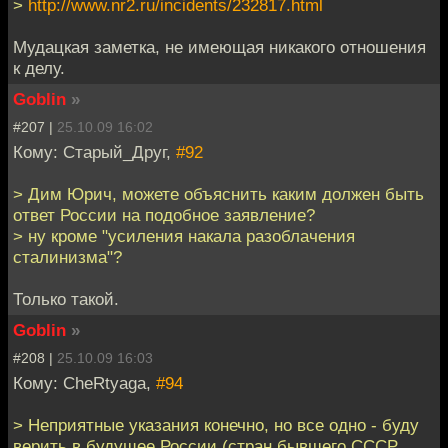
>
http://www.nr2.ru/incidents/232817.html
Мудацкая заметка, не имеющая никакого отношения
к делу.
Goblin
»
#207 |
25.10.09 16:02
Кому: Старый_Друг,
#92
> Дим Юрич, можете объяснить каким должен быть
ответ России на подобное заявление?
> ну кроме "усиления накала разоблачения
сталинизма"?
Только такой.
Goblin
»
#208 |
25.10.09 16:03
Кому: CheRtyaga,
#94
> Неприятные указания конечно, но все одно - буду
верить в будущее России (стран бывшего СССР