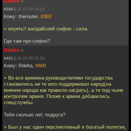
Goblin
»
#394 |
25.10.09 20:53
Кому: therouter,
#393
> охуеть!! валдайский сифон - сила
Где там про сифон?
Goblin
»
#401 |
25.10.09 21:06
Кому: Rdelta,
#400
> Во все времена руководителями государства
становились не те кого поддерживал народ(на
мнение народа как правило насрать), а те под чьим
контролем армия. Позже к армии добавились
спецслужбы.
Тебе сколько лет, подруга?
> Был у нас один перспективный и богатый политик,