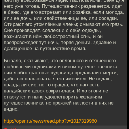
жертву всеобожаемой Ладе. Настала ночь. Баня для
него уже готова. Путешественник раздевается, идет
в баню, где его встречает или хозяйка, если молода,
или ее дочь, или свойственницы её, или соседки.
Отирают его утомлённые члены; омывают его грязь.
Сие производят, совлекши с себя одежды,
возжигают в нём любострастный огнь, и он
препровождает тут ночь, теряя деньги, здравие и
драгоценное на путешествие время.
Бывало, сказывают, что оплошного и отягчённого
любовными подвигами и вином путешественника
сии любострастные чудовища предавали смерти,
дабы воспользоваться его имением. Не ведаю,
правда ли сие, но то правда, что наглость
валдайских девок сократилася. И хотя они не
откажутся и ныне удовлетворить желаниям
путешественника, но прежней наглости в них не
видно.
http://oper.ru/news/read.php?t=1017319980