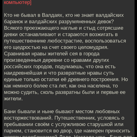
компьютер]
Кто не бывал в Валдаях, кто не знает валдайских
баранок и валдайских разрумяненных девок?
Всякого проезжающего наглые и стыд сотрясшие
девки останавливают и стараются возжигать в
путешественнике любострастие, воспользоваться
его щедростью на счет своего целомудрия.
Сравнивая нравы жителей сея в города
произведенныя деревни со нравами других
российских городов, подумаешь, что она есть
наидревнейшая и что развратные нравы суть
единые только остатки её древнего построения. Но
как немного более ста лет, как она населена, то
можно судить, сколь развратны были и первые ее
жители.
Бани бывали и ныне бывают местом любовных
восторжествований. Путешественник, условясь о
пребывании своём с услужливою старушкой или
парнем, становится во двор, где намерен приносить