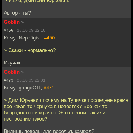
> Ушло, Дмитрий Юрьевич.
Автор - ты?
Goblin
»
#456 |
25.10.09 22:18
Кому: Nepofigist,
#450
> Скажи - нормально?
Изучаю.
Goblin
»
#473 |
25.10.09 22:31
Кому: gringoGTI,
#471
> Дим Юрьевич почему на Тупичке последнее время
всё какая-то чернуха в новостях? Всё как-то
безрадостно и мрачно. Это спецом так или
настроение такое?
Видишь поводы для веселья, камрад?