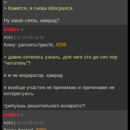
>
> Кажется, я снова обосрался.
Ну какая связь, камрад?
Goblin
»
#261 |
25.10.09 16:41
Кому: panzerschpecht,
#259
> давно хотелось узнать, для чего это до сих пор
"читатель"?
я ж не модератор, камрад
я вообще участия не принимаю и причинами не
интересуюсь
требуешь решительного возврата?!
Goblin
»
#262 |
25.10.09 16:42
Кому: bested,
#260