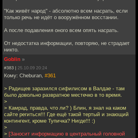
"Как живёт народ" - абсолютно всем насрать, если
только речь не идёт о вооружённом восстании.
А после подавления оного всем опять насрать.
От недостатка информации, повторяю, не страдает
никто.
Goblin
»
#383 |
25.10.09 20:24
Кому: Cheburan,
#361
> Радищев заразился сифилисом в Валдае - там
было довольно развратное местечко в то время.
>
> Камрад, правда, что ли? ) Блин, я знал на каком
сайте региться!!! Где ещё такой тертый и знающий
контингент, кроме Тупичка? Нигде!!! :)
>
>
[Заносит информацию в центральный головной