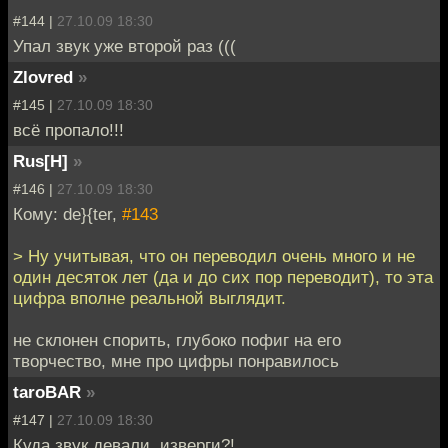
#144 |
27.10.09 18:30
Упал звук уже второй раз (((
Zlovred
»
#145 |
27.10.09 18:30
всё пропало!!!
Rus[H]
»
#146 |
27.10.09 18:30
Кому: de}{ter,
#143
> Ну учитывая, что он переводил очень много и не
один десяток лет (да и до сих пор переводит), то эта
цифра вполне реальной выглядит.
не склонен спорить, глубоко пофиг на его
творчество, мне про цифры понравилось
taroBAR
»
#147 |
27.10.09 18:30
Куда звук девали, изверги?!