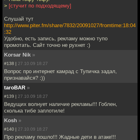
>
[стучит по подходящему]
Слушай тут
http://www.piter.fm/share/7832/20091027/fromtime:18:04
:32
Удобно, есть запись, рекламу можно тупо
промотать. Сайт точно не рухнет :)
Korsar Nik
»
#138 |
27.10.09 18:27
Вопрос про интернет камрад с Тупичка задал,
признавайся? :))
taroBAR
»
#139 |
27.10.09 18:27
Ведущих волнует наличие рекламы!!! Гоблен,
сколька тибе заплотиле!
Kosh
»
#140 |
27.10.09 18:27
Про рекламу пошло!!! Жадные дети в атаке!!!