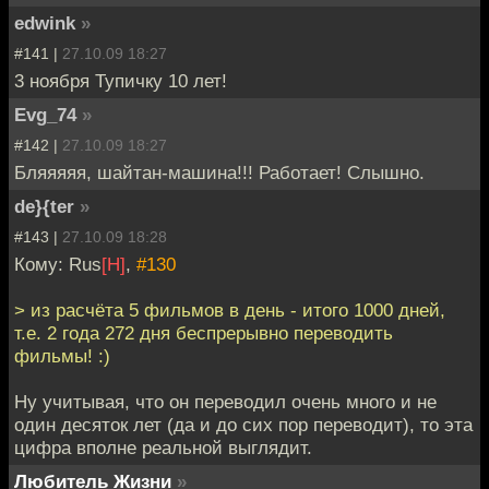
edwink
»
#141 |
27.10.09 18:27
3 ноября Тупичку 10 лет!
Evg_74
»
#142 |
27.10.09 18:27
Бляяяяя, шайтан-машина!!! Работает! Слышно.
de}{ter
»
#143 |
27.10.09 18:28
Кому: Rus
[H]
,
#130
> из расчёта 5 фильмов в день - итого 1000 дней,
т.е. 2 года 272 дня беспрерывно переводить
фильмы! :)
Ну учитывая, что он переводил очень много и не
один десяток лет (да и до сих пор переводит), то эта
цифра вполне реальной выглядит.
Любитель Жизни
»