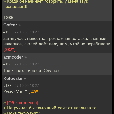
> Когда он начинает говорить, у меня звук
пропадает!!!
Тоже
Gofear
»
#135 |
27.10.09 18:27
затянулась новостная-рекламная вставка, Главный,
наверное, люлей даёт ведущим, чтоб не перебивали
[рж0т]
acmcoder
»
#136 |
27.10.09 18:27
Тоже подключился. Слушаю.
Kotovskii
»
#137 |
27.10.09 18:27
Кому: Yuri E.,
#85
>
[Обеспокоенно]
> Не рухнул бы тамошний сайт от наплыва то.
> Пока тьфу-тьфу.