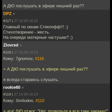
А ДЮ послушать в эфире лишний раз??
DPZ
»
#117 |
27.10.09 18:22
Главный по окнам Стеклофф!!! ;)
Стихотворение - жесть.
На очереди матерные частушки? ;)
Zlovred
»
#118 |
27.10.09 18:23
Кому: 7gnomov,
#116
> А ДЮ послушать в эфире лишний раз??
я всегда стараюсь слушать.
rookie60
»
#119 |
27.10.09 18:23
Кому: Smilodon,
#110
> ага! ДЮ отжог: "Нет, позвольте я все таки закончу!"