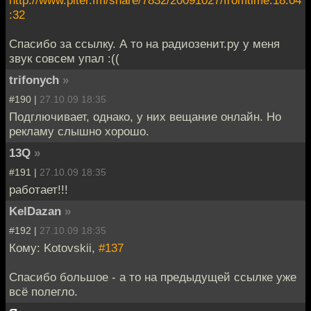
:32
Спасибо за ссылку. А то на радиозенит.ру у меня
звук совсем упал :((
trifonych
»
#190 |
27.10.09 18:35
Подглючивает, однако, у них вещание онлайн. Но
рекламу слышно хорошо.
13Q
»
#191 |
27.10.09 18:35
работает!!!
KelDazan
»
#192 |
27.10.09 18:35
Кому: Kotovskii,
#137
Спасибо большое - а то на предыдущей ссылке уже
всё полегло.