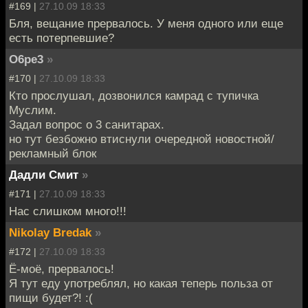
#169 |
27.10.09 18:33
Бля, вещание прервалось. У меня одного или еще
есть потерпевшие?
O6pe3
»
#170 |
27.10.09 18:33
Кто прослушал, дозвонился камрад с тупичка
Муслим.
Задал вопрос о 3 санитарах.
но тут безбожно втиснули очередной новостной/
рекламный блок
Дадли Смит
»
#171 |
27.10.09 18:33
Нас слишком много!!!
Nikolay Bredak
»
#172 |
27.10.09 18:33
Ё-моё, прервалось!
Я тут еду употреблял, но какая теперь польза от
пищи будет?! :(