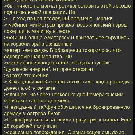
>бы, ничего не могла противопоставить этой хорошо
подготовленной операции. Но
>... в ход пошел последний аргумент - магия!
> Кабинет министров призвал весь японский народ
совершить молитву в честь
>богини Солнца Аматэрасу и призвать ее обрушить
на корабли врага священный
>ветер Камикадзе. В обращении говорилось, что
одновременная молитва 100
>миллионов японцев может создать сгусток
"духовной энергии", которая отвратит
>угрозу вторжения.
> Командование 3-го флота хохотало, когда разведка
донесла об этом акте
>японцев. Но через несколько дней американским
морякам стало не до смеха.
>Невиданный тайфун обрушился на бронированную
армаду у острова Лугоп.
>Перевернулись и затонули сразу три эсминца. Еще
28 кораблей получили
>серьезные повреждения. С авианосцев смыло за