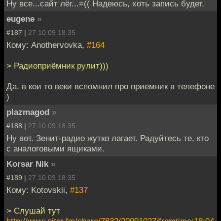
Ну все...сайт лёг...=(( Надеюсь, хоть запись будет.
eugene
»
#187 |
27.10.09 18:35
Кому: Anothervovka,
#164
> Радиоприёмник рулит)))
Да, в кои то веки вспомнил про приемник в телефоне
)
plazmagod
»
#188 |
27.10.09 18:35
Ну вот. Зенит-радио жутко лагает. Радуйтесь те, кто
с аналоговыми ящиками.
Korsar Nik
»
#189 |
27.10.09 18:35
Кому: Kotovskii,
#137
> Слушай тут
http://www.piter.fm/share/7832/20091027/fromtime:18:04