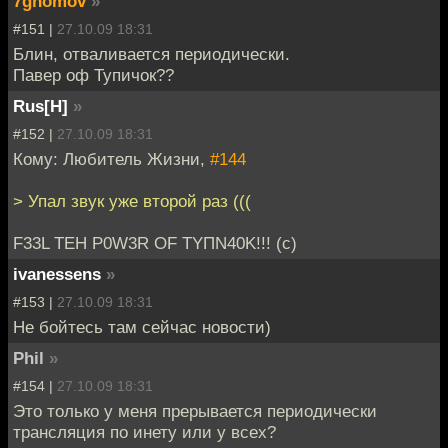
7gnomov
»
#151 |
27.10.09 18:31
Блин, отваливается периодически.
Павер оф Тупичок??
Rus[H]
»
#152 |
27.10.09 18:31
Кому: Любитель Жизни,
#144
> Упал звук уже второй раз (((
F33L TEH P0W3R OF TYПN40K!!! (c)
ivanessens
»
#153 |
27.10.09 18:31
Не бойтесь там сейчас новости)
Phil
»
#154 |
27.10.09 18:31
Это только у меня прерывается периодически
трансляция по инету или у всех?