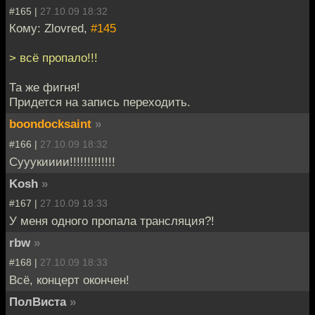
#165 |
27.10.09 18:32
Кому: Zlovred,
#145
> всё пропало!!!
Та же фигня!
Придется на запись переходить.
boondocksaint
»
#166 |
27.10.09 18:32
Сууукииии!!!!!!!!!!!!!
Kosh
»
#167 |
27.10.09 18:33
У меня одного пропала трансляция?!
rbw
»
#168 |
27.10.09 18:33
Всё, концерт окончен!
ПолВиста
»