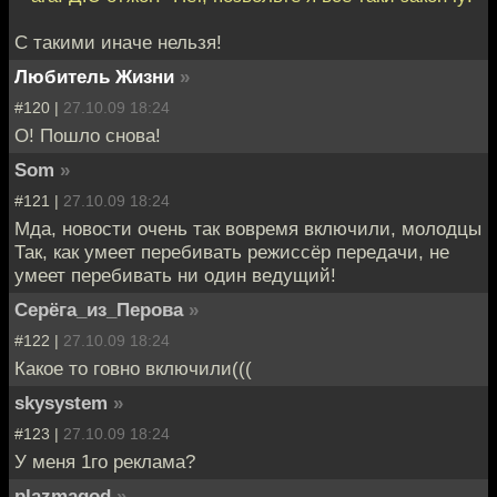
С такими иначе нельзя!
Любитель Жизни
»
#120 |
27.10.09 18:24
О! Пошло снова!
Som
»
#121 |
27.10.09 18:24
Мда, новости очень так вовремя включили, молодцы
Так, как умеет перебивать режиссёр передачи, не
умеет перебивать ни один ведущий!
Серёга_из_Перова
»
#122 |
27.10.09 18:24
Какое то говно включили(((
skysystem
»
#123 |
27.10.09 18:24
У меня 1го реклама?
plazmagod
»