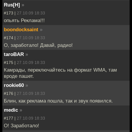
Rus[H]
»
#173 |
27.10.09 18:33
опьять Реклама!!!
boondocksaint
»
#174 |
27.10.09 18:33
О, заработало! Давай, радио!
taroBAR
»
#175 |
27.10.09 18:33
Камрады, переключайтесь на формат WMA, там
вроде пашет.
rookie60
»
#176 |
27.10.09 18:33
Блин, как реклама пошла, так и звук появился.
medic
»
#177 |
27.10.09 18:33
О! Заработало!