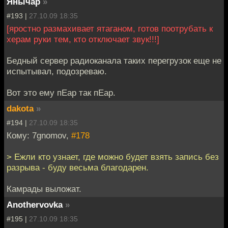
Янычар
»
#193 |
27.10.09 18:35
[яростно размахивает ятаганом, готов поотрубать к
херам руки тем, кто отключает звук!!!]
Бедный сервер радиоканала таких перегрузок еще не
испытывал, подозреваю.
Вот это ему пЕар так пЕар.
dakota
»
#194 |
27.10.09 18:35
Кому: 7gnomov,
#178
> Ежли кто узнает, где можно будет взять запись без
разрыва - буду весьма благодарен.
Камрады выложат.
Anothervovka
»
#195 |
27.10.09 18:35