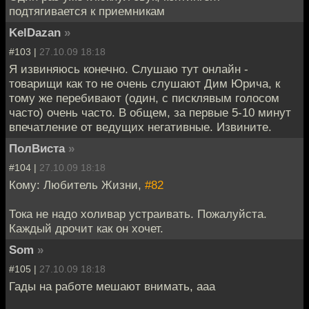
подтягивается к приемникам
KelDazan
»
#103 |
27.10.09 18:18
Я извиняюсь конечно. Слушаю тут онлайн -
товарищи как то не очень слушают Дим Юрича, к
тому же перебивают (один, с писклявым голосом
часто) очень часто. В общем, за первые 5-10 минут
впечатление от ведущих негативные. Извините.
ПолВиста
»
#104 |
27.10.09 18:18
Кому: Любитель Жизни,
#82
Тока не надо холивар устраивать. Пожалуйста.
Каждый дрочит как он хочет.
Som
»
#105 |
27.10.09 18:18
Гады на работе мешают внимать, ааа