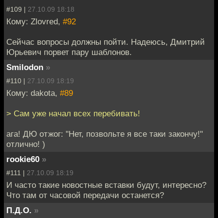
#109 |
27.10.09 18:18
Кому: Zlovred,
#92
Сейчас вопросы должны пойти. Надеюсь, Дмитрий
Юрьевич порвет пару шаблонов.
Smilodon
»
#110 |
27.10.09 18:19
Кому: dakota,
#89
> Сам уже начал всех перебивать!
ага! ДЮ отжог: "Нет, позвольте я все таки закончу!"
отлично! )
rookie60
»
#111 |
27.10.09 18:19
И часто такие новостные вставки будут, интересно?
Что там от часовой передачи останется?
П.Д.О.
»