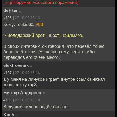
[ищет оружие массового поражения]
de}{ter
»
#106 |
27.10.09 18:18
Кому: rookie60,
#83
> Володарский врёт - шесть фильмов.
В своих интервью он говорил, что перевёл точно
больше 5 тысяч. Я склонен ему верить, ибо
переводов его очень много.
elektrovenik
»
#107 |
27.10.09 18:18
а у меня на линуксе играет, внутре ссылки нажал
кнопашечку mp3
мистер Андерсон
»
#108 |
27.10.09 18:18
Ведущие сильно подбешивают.
Kosh
»