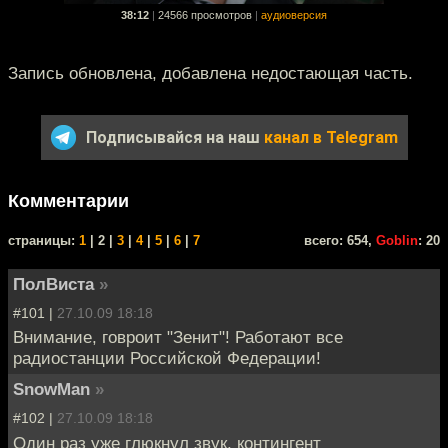
38:12
|
24566 просмотров
|
аудиоверсия
Запись обновлена, добавлена недостающая часть.
Подписывайся на наш
канал в Telegram
Комментарии
cтраницы:
1
| 2 |
3
|
4
|
5
|
6
|
7
всего: 654,
Goblin
: 20
ПолВиста
»
#101 |
27.10.09 18:18
Внимание, говроит "Зенит"! Работают все
радиостанции Российской Федерации!
SnowMan
»
#102 |
27.10.09 18:18
Один раз уже глюкнул звук, контингент