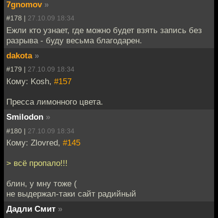
7gnomov
»
#178 |
27.10.09 18:34
Ежли кто узнает, где можно будет взять запись без
разрыва - буду весьма благодарен.
dakota
»
#179 |
27.10.09 18:34
Кому: Kosh,
#157
Пресса лимонного цвета.
Smilodon
»
#180 |
27.10.09 18:34
Кому: Zlovred,
#145
> всё пропало!!!
блин, у мну тоже (
не выдержал-таки сайт радийный
Дадли Смит
»