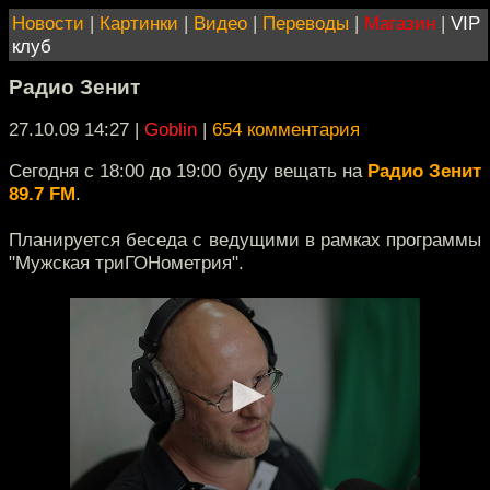
Новости
|
Картинки
|
Видео
|
Переводы
|
Магазин
|
VIP
клуб
Радио Зенит
27.10.09 14:27
|
Goblin
|
654 комментария
Сегодня с 18:00 до 19:00 буду вещать на
Радио Зенит
89.7 FM
.
Планируется беседа с ведущими в рамках программы
"Мужская триГОНометрия".