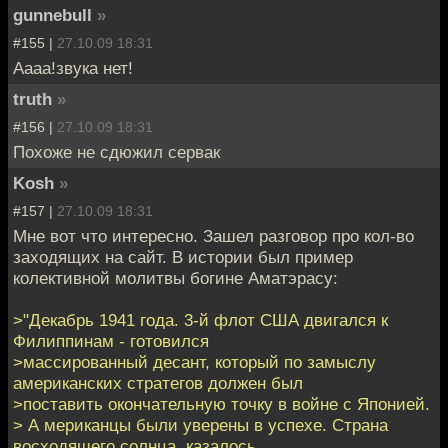
gunnebull
»
#155 |
27.10.09 18:31
Аааа!звука нет!
truth
»
#156 |
27.10.09 18:31
Похоже не сдюжил сервак
Kosh
»
#157 |
27.10.09 18:31
Мне вот что интересно. Зашел разговор про кол-во
заходящих на сайт. В истории был пример
колективной молитвы богине Аматэрасу:
>"Декабрь 1941 года. 3-й флот США двигался к
Филиппинам - готовился
>массированный десант, который по замыслу
американских стратегов должен был
>поставить окончательную точку в войне с Японией.
> А мериканцы были уверены в успехе. Страна
восходящего солнца, казалось