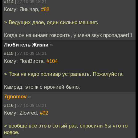
#114 |
27.10.09 18:21
Кому: Янычар,
#88
> Ведущих двое, один сильно мешает.
Когда он начинает говорить, у меня звук пропадает!!!
Любитель Жизни
»
#115 |
27.10.09 18:21
Кому: ПолВиста,
#104
> Тока не надо холивар устраивать. Пожалуйста.
Камрад, это ж с иронией было.
7gnomov
»
#116 |
27.10.09 18:21
Кому: Zlovred,
#92
> вообще всё это в сотый раз, спросили бы что то
новое.