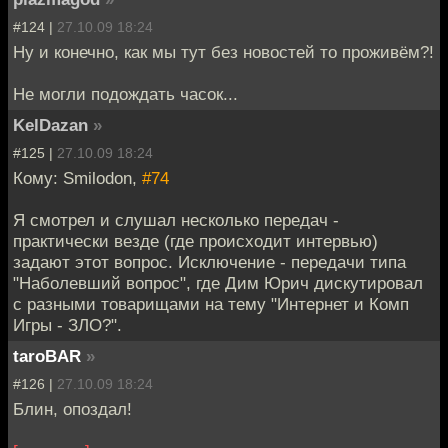
#124 |
27.10.09 18:24
Ну и конечно, как мы тут без новостей то проживём?!
Не могли подождать часок...
KelDazan
»
#125 |
27.10.09 18:24
Кому: Smilodon,
#74
Я смотрел и слушал несколько передач -
практически везде (где происходит интервью)
задают этот вопрос. Исключение - передачи типа
"Наболевший вопрос", где Дим Юрич дискутировал
с разными товарищами на тему "Интернет и Комп
Игры - ЗЛО?".
taroBAR
»
#126 |
27.10.09 18:24
Блин, опоздал!