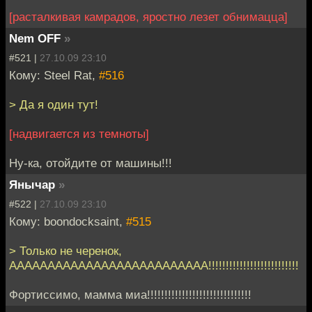
[расталкивая камрадов, яростно лезет обнимацца]
Nem OFF
»
#521 |
27.10.09 23:10
Кому: Steel Rat,
#516
> Да я один тут!
[надвигается из темноты]
Ну-ка, отойдите от машины!!!
Янычар
»
#522 |
27.10.09 23:10
Кому: boondocksaint,
#515
> Только не черенок,
АААААААААААААААААААААААААА!!!!!!!!!!!!!!!!!!!!!!!!!!
Фортиссимо, мамма миа!!!!!!!!!!!!!!!!!!!!!!!!!!!!!!