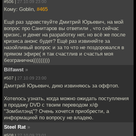
#506 |
27.10.09 23:00
Кому: Goblin,
#465
Ещё раз здравствуйте Дмитрий Юрьевич, на мой
вопрос про Санитаров вы ответили , что сейчас
кризис, и денег на разработку нет, но всё же после
кризиса анонс будет? Ещё раз извиняйте за
назойливый вопрос и за то что не поздоровался в
прямом эфире( я так счастлив и счастья моя
безгранична)))))))))
Bilfawst
»
#507 |
27.10.09 23:00
Дмитрий Юрьевич, дико извиняюсь за оффтоп.
Хотелось узнать, когда можно ожидать поступления
в продажу DVD с твоим переводом х/ф
"Зомбилэнд"? Очень хочется приобрести, а
информацией по вопросу не владею.
Steel Rat
»
#508 |
27.10.09 23:01