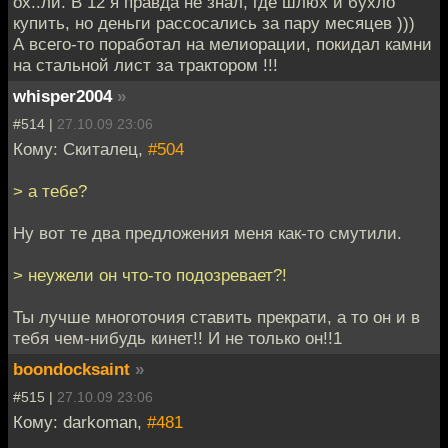
ох..ли. В 12 я правда не знал, где шлюх и бухло
купить, но деньги рассосались за пару месяцев )))
А всего-то поработал на мелиорации, покидал камни
на стальной лист за трактором !!!
whisper2004
»
#514 |
27.10.09 23:06
Кому: Скиталец,
#504
> а тебе?
Ну вот те два предложения меня как-то смутили.
> неужели он что-то подозревает?!
Ты лучше многоточия ставить прекрати, а то он и в
тебя чем-нибудь кинет!! И не только он!!1
boondocksaint
»
#515 |
27.10.09 23:06
Кому: darkoman,
#481