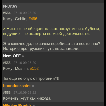
N-Dr3w
»
#554 |
27.10.09 23:20
Кому: Goblin,
#496
> Никто ж не обещает плясок вокруг меня с бубном,
ведущие - не эксперты по моей деятельности.
Это конечно да, но зачем перебивать то постоянно?
Историю про грузовик чуть не залажали.
Nem OFF
»
#555 |
27.10.09 23:20
Кому: Muslim,
#552
Ты еще не опух от троганий?!!
boondocksaint
»
#556 |
27.10.09 23:22
Коменты жгут как никогда!
Nikolay Bredak
»