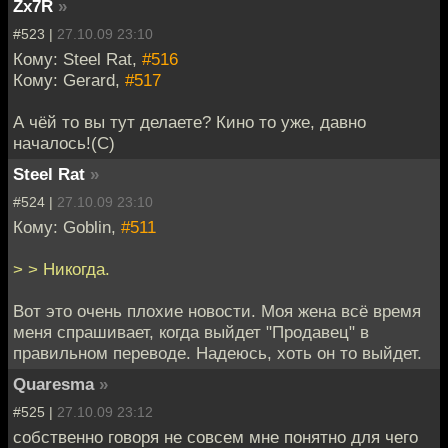
Zx7R
»
#523 |
27.10.09 23:10
Кому: Steel Rat,
#516
Кому: Gerard,
#517
А чёй то вы тут делаете? Кино то уже, давно
началось!(С)
Steel Rat
»
#524 |
27.10.09 23:10
Кому: Goblin,
#511
> > Никогда.
Вот это очень плохие новости. Моя жена всё время
меня спрашивает, когда выйдет "Продавец" в
правильном переводе. Надеюсь, хоть он то выйдет.
Quaresma
»
#525 |
27.10.09 23:12
собственно говоря не совсем мне понятно для чего