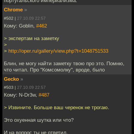
португальского империализма.
Chrome
»
#502 |
27.10.09 22:57
Кому: Goblin,
#462
> экспертам на заметку
>
>
http://oper.ru/gallery/view.php?t=1048751533
Блин, не могу найти заметку твою про это. Помню,
что читал. Про "Комсомолку", вроде, было
Gecko
»
#503 |
27.10.09 22:57
Кому: N-Dr3w,
#487
> Извините. Больше ваш черенок не трогаю.
Это охуенная шутка или что?
И на вопрос ты не ответил.