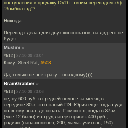
поступления в продажу DVD с твоим переводом х/ф
"Зомбилэнд"?
Никогда.
Перевод сделан для двух кинопоказов, на двд его не
будет.
Muslim
»
#512 |
27.10.09 23:04
Кому: Steel Rat,
#508
Да, только не все сразу... по-одному))))
BrainGrabber
»
#513 |
27.10.09 23:06
не, ну 600 руб. в средней полосе за месяц в
середине 80-х это полный ПЭ. Юрич еще тогда судя
по-всему знал где копать. Помнится, когда в 87-м
(мне 12 было) из труд.лагеря привез 400 руб.,
родичи (папа-инженер, 200, мама- учитель, 150)