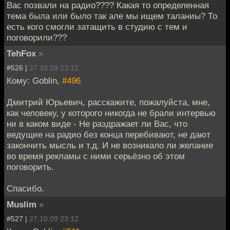
Вас позвали на радио???? Какая то определенная
тема была или было так але мы ищем таланиы? То
есть кого смогли затащить в студию с тем и
поговорили???
TehFox
»
#526 |
27.10.09 23:12
Кому: Goblin,
#496
Дмитрий Юрьевич, расскажите, пожалуйста, мне,
как человеку, у которого никогда не брали интервью
ни в каком виде - Не раздражает ли Вас, что
ведущие на радио без конца перебивают, не дают
закончить мысль и т.д. И не возникало ли желание
во время рекламы с ними серьёзно об этом
поговорить.
Спасибо.
Muslim
»
#527 |
27.10.09 23:12