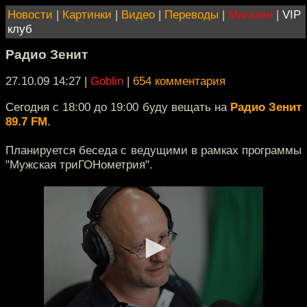
Новости
|
Картинки
|
Видео
|
Переводы
|
Магазин
|
VIP
клуб
Радио Зенит
27.10.09 14:27
|
Goblin
|
654 комментария
Сегодня с 18:00 до 19:00 буду вещать на
Радио Зенит
89.7 FM
.
Планируется беседа с ведущими в рамках программы
"Мужская триГОНометрия".