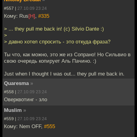
#557 |
27.10.09 23:24
Кому: Rus
[H]
,
#335
> ... they pull me back in! (с) Silvio Dante :)
>
> давно хотел спросить - это откуда фраза?
Ты что, как можно, это же из Сопрано! Но Сильвио в
свою очередь копирует Аль Пачино. :)
Just when I thought I was out... they pull me back in.
Quaresma
»
#558 |
27.10.09 23:24
Оверквотинг - зло
Muslim
»
#559 |
27.10.09 23:24
Кому: Nem OFF,
#555