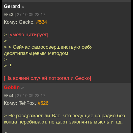
Gerard
»
#543 |
27.10.09 23:17
Кому: Gecko,
#534
>
[умело цитирует]
>
> > Сейчас самосовершенствую себя
десятипальцевым методом
>
> !!!
[На всякий случай потрогал и Gecko]
Goblin
»
#544 |
27.10.09 23:17
Кому: TehFox,
#526
> Не раздражает ли Вас, что ведущие на радио без
конца перебивают, не дают закончить мысль и т.д.