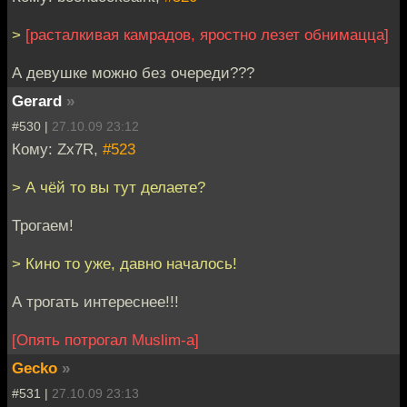
>
[расталкивая камрадов, яростно лезет обнимацца]
А девушке можно без очереди???
Gerard
»
#530 |
27.10.09 23:12
Кому: Zx7R,
#523
> А чёй то вы тут делаете?
Трогаем!
> Кино то уже, давно началось!
А трогать интереснее!!!
[Опять потрогал Muslim-а]
Gecko
»
#531 |
27.10.09 23:13