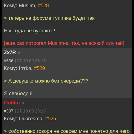
Кому: Muslim,
#528
> теперь на форуме тупичка будет так:
Нас туда не пускают!!!
[еще раз потрогал Muslim-a, так, на всякий случай]
Zx7R
»
#536 |
27.10.09 23:15
Кому: Irrrka,
#529
> А девушке можно без очереди???
Я свободен!
Goblin
»
#537 |
27.10.09 23:16
Кому: Quaresma,
#525
> собственно говоря не совсем мне понятно для чего