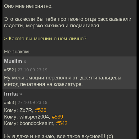
Оно мне неприятно.
Это как если бы тебе про твоего отца рассказывали
гадости, мерзко хихикая и подмигивая.
> Какого вы мнении о нём лично?
Не знаком.
Muslim
»
#552 |
27.10.09 23:19
Ну меня эмоции переполняют, десятипальцевы
метод печатания на клавиатуре.
Irrrka
»
#553 |
27.10.09 23:19
Кому: Zx7R,
#536
Кому: whisper2004,
#539
Кому: boondocksaint,
#542
Ну я даже и не знаю, все такое вкусное!!! (с)