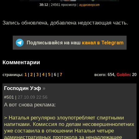
38:12
|
24561 просмотр
|
аудиоверсия
Запись обновлена, добавлена недостающая часть.
Подписывайся на наш
канал в Telegram
Комментарии
cтраницы:
1
|
2
|
3
|
4
|
5
| 6 |
7
всего: 654,
Goblin
: 20
Господин Уэф
»
#501 |
27.10.09 22:56
А вот снова реклама:
> Наталья регулярно злоупотребляет спиртными
напитками. Комиссия по делам несовершеннолетних
уже составила в отношении Натальи четыре
административных протокола за ненадлежащее