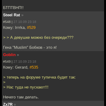
БТПТВНП!!
Steel Rat
»
#548 |
27.10.09 23:18
Кому: Irrrka,
#529
> > А девушке можно без очереди???
Гена "Muslim" Бобков - это я!
Goblin
»
#549 |
27.10.09 23:18
Кому: Gerard,
#535
> теперь на форуме тупичка будет так:
>
> Нас туда не пускают!!!
Нечего там делать.
Zx7R
»