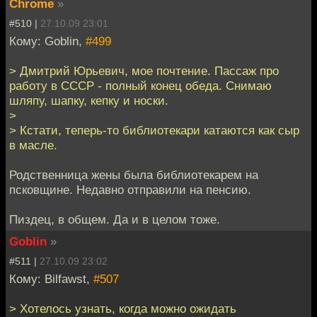
Chrome
»
#510 |
27.10.09 23:01
Кому: Goblin,
#499
> Дмитрий Юрьевич, мое почтение. Пассаж про
работу в СССР - полный конец обеда. Снимаю
шляпу, шапку, кепку и носки.
>
> Кстати, теперь-то библиотекари катаются как сыр
в масле.
Родственница жены была библиотекарем на
псковщине. Недавно отправили на пенсию.
Пиздец, в общем. Да и в целом тоже.
Goblin
»
#511 |
27.10.09 23:02
Кому: Bilfawst,
#507
> Хотелось узнать, когда можно ожидать