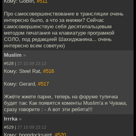
Кому: Goblin,
#511
Про самосовершенствование в трансляции очень
интересно было, а что за книжки? Сейчас
самосовершенствую себя десятипальцевым
методом печатания на клавиатуре програмкой
СОЛО, под редакцией Шахиджаняна... очень
интересно всем советую)
Muslim
»
#528 |
27.10.09 23:12
Кому: Steel Rat,
#516
Кому: Gerard,
#517
Жжёте жжете парни, теперь на форуме тупичка
будет так: Как появятся коменты Muslim'а и Чувака,
сразу говорите : - А вот эти ребята!!!
Irrrka
»
#529 |
27.10.09 23:12
Кому: boondocksaint,
#520