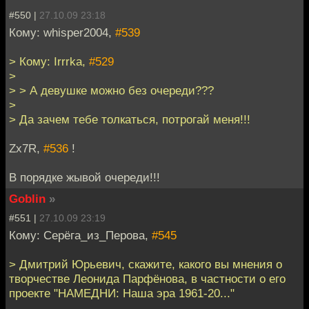
#550 |
27.10.09 23:18
Кому: whisper2004,
#539
> Кому: Irrrka,
#529
>
> > А девушке можно без очереди???
>
> Да зачем тебе толкаться, потрогай меня!!!
Zx7R,
#536
!
В порядке жывой очереди!!!
Goblin
»
#551 |
27.10.09 23:19
Кому: Серёга_из_Перова,
#545
> Дмитрий Юрьевич, скажите, какого вы мнения о
творчестве Леонида Парфёнова, в частности о его
проекте "НАМЕДНИ: Наша эра 1961-20..."