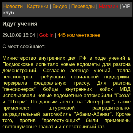
Новости
|
Картинки
|
Видео
|
Переводы
|
Магазин
|
VIP
клуб
Идут учения
29.10.09 15:04
|
Goblin
|
445 комментариев
С мест сообщают:
Министерство внутренних дел РФ в ходе учений в
Подмосковье испытало новые водометы для разгона
демонстраций. Согласно легенде учений, толпа
пенсионеров, требующих социальной поддержки,
перекрыла федеральную трассу. Для разгона
"пенсионеров" бойцы внутренних войск МВД
использовали новые водометные автомобили "Гроза"
и "Шторм". По данным агентства "Интерфакс", также
применялся штурмовой разградительно-
заградительный автомобиль "Абаим-Абанат". Кроме
того, против "протестующих" были применены
светошумовые гранаты и слезоточивый газ.