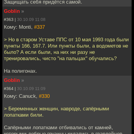
Защищать себя придётся самой.
Goblin
»
#363 |
30.10.09 11:08
Кому: Monti,
#337
> Но в старом Уставе ППС от 10 мая 1993 года были
пункты 166, 167.7. Или пункты были, а водометов не
было? А если были, на них ни разу не
тренировались, чисто "на пальцах" обучались?
На полигонах.
Goblin
»
#364 |
30.10.09 11:09
Кому: Canuck,
#330
> Беременных женщин, навроде, сапёрными
лопатками били.
Сапёрными лопатками отбивались от камней,
которыми добрые грузины кидались в гвардейцев-