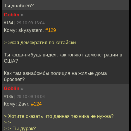
Ты долбоёб?
Goblin
»
#134 |
29.10.09 16:04
Кому: skysystem,
#129
> Экая демократия по китайски
Ты когда-нибудь видел, как гоняют демонстрации в
США?
Как там авиабомбы полиция на жилые дома
бросает?
Goblin
»
#135 |
29.10.09 16:06
Кому: Zavr,
#124
> Хотите сказать что данная техника не нужна?
> >
> > Ты дурак?