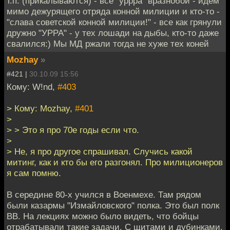
т.п. (прикалываются) - все "уррра" вразнобой - идем
мимо дежурящего отряда конной милиции и кто-то -
"слава советской конной милиции!" - все как грянули
дружно "УРРА" - у тех лошади на дыбы, кто-то даже
свалился:) Мы МД ржали тогда не хуже тех коней
Mozhay
»
#421 |
30.10.09 15:56
Кому: W!nd,
#403
> Кому: Mozhay,
#401
>
> > Это я про 70е годы если что.
>
> Не, я про другое спрашивал. Случись какой
митинг, как и кто бы его разгонял. Про милиционеров
я сам помню.
В середине 80-х учился в Военмехе. Там рядом
были казармы "Измайловского" полка. Это был полк
ВВ. На лекциях можно было видеть, что бойцы
отрабатывали такие задачи. С щитами и дубинками.