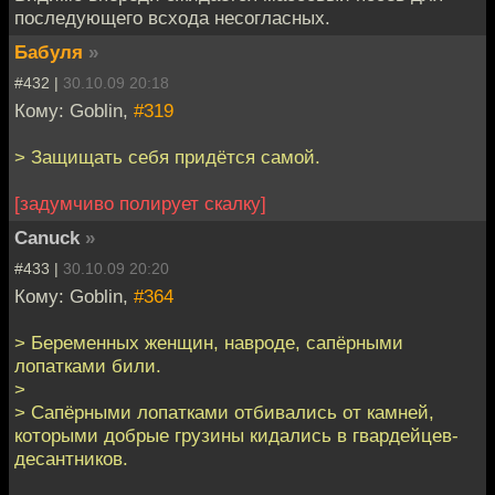
последующего всхода несогласных.
Бабуля
»
#432 |
30.10.09 20:18
Кому: Goblin,
#319
> Защищать себя придётся самой.
[задумчиво полирует скалку]
Canuck
»
#433 |
30.10.09 20:20
Кому: Goblin,
#364
> Беременных женщин, навроде, сапёрными
лопатками били.
>
> Сапёрными лопатками отбивались от камней,
которыми добрые грузины кидались в гвардейцев-
десантников.