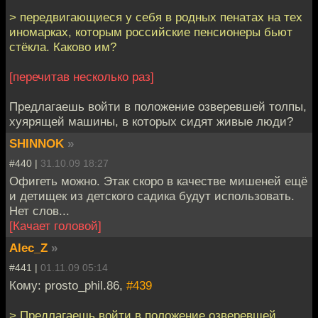
> передвигающиеся у себя в родных пенатах на тех
иномарках, которым российские пенсионеры бьют
стёкла. Каково им?
[перечитав несколько раз]
Предлагаешь войти в положение озверевшей толпы,
хуярящей машины, в которых сидят живые люди?
SHINNOK
»
#440 |
31.10.09 18:27
Офигеть можно. Этак скоро в качестве мишеней ещё
и детищек из детского садика будут использовать.
Нет слов...
[Качает головой]
Alec_Z
»
#441 |
01.11.09 05:14
Кому: prosto_phil.86,
#439
> Предлагаешь войти в положение озверевшей