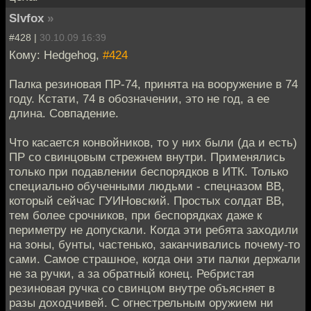
Slvfox
»
#428 |
30.10.09 16:39
Кому: Hedgehog,
#424
Палка резиновая ПР-74, принята на вооружение в 74
году. Кстати, 74 в обозначении, это не год, а ее
длина. Совпадение.
Что касается конвойников, то у них были (да и есть)
ПР со свинцовым стрежнем внутри. Применялись
только при подавлении беспорядков в ИТК. Только
специально обученными людьми - спецназом ВВ,
который сейчас ГУИНовский. Простых солдат ВВ,
тем более срочников, при беспорядках даже к
периметру не допускали. Когда эти ребята заходили
на зоны, бунты, частенько, заканчивались почему-то
сами. Самое страшное, когда они эти палки держали
не за ручки, а за обратный конец. Ребристая
резиновая ручка со свинцом внутре объясняет в
разы доходчивей. С огнестрельным оружием ни