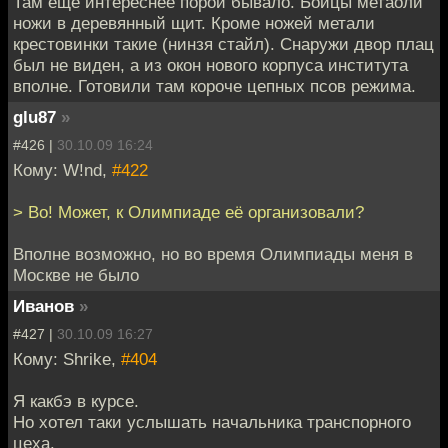
Там ещё интереснее порой бывало. Бойцы метаоли
ножи в деревянный щит. Кроме ножей метали
крестовинки такие (нинзя стайл). Снаружи двор плац
был не виден, а из окон нового корпуса института
вполне. Готовили там короче цепных псов режима.
glu87
»
#426 |
30.10.09 16:24
Кому: W!nd,
#422
> Во! Может, к Олимпиаде её организовали?
Вполне возможно, но во время Олимпиады меня в
Москве не было
Иванов
»
#427 |
30.10.09 16:27
Кому: Shrike,
#404
Я какбэ в курсе.
Но хотел таки услышать начальника транспорного
цеха.