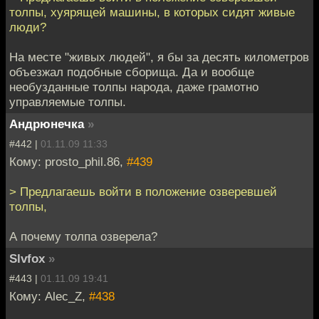
толпы, хуярящей машины, в которых сидят живые
люди?
На месте "живых людей", я бы за десять километров
объезжал подобные сборища. Да и вообще
необузданные толпы народа, даже грамотно
управляемые толпы.
Андрюнечка
»
#442 |
01.11.09 11:33
Кому: prosto_phil.86,
#439
> Предлагаешь войти в положение озверевшей
толпы,
А почему толпа озверела?
Slvfox
»
#443 |
01.11.09 19:41
Кому: Alec_Z,
#438