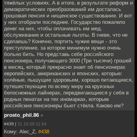
тяжёлых условиях. А в итоге, в результате реформ и
демократических преобразований им досталась
грошовая пенсия и нищенское существование. И вот
у них отобрали последнее. Государство пожалело
денег на них, чтобы оплачивать им мед.
обслуживание и остальные льготы. В гневе, что не
сделаешь? Конечно, портить чужие вещи - это
преступление, за которое минимум нужно очень
больно бить. Но представь себе российского
пенсионера, получающего 3000 (Три тысячи) грошей
в месяц, который прекрасно знает об пенсионерах
европейских, американских и японских, которые:
холёные, пышущие здоровьем, хорошо питающиеся,
путешествующие по всему миру на круизных
белоснежных лайнерах, передвигающиеся у себя в
родных пенатах на тех иномарках, которым
российские пенсионеры бьют стёкла. Каково им?
prosto_phil.86
»
#439 |
31.10.09 11:54
Кому: Alec_Z,
#438