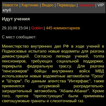
Новости
|
Картинки
|
Видео
|
Переводы
|
Магазин
|
VIP
клуб
Идут учения
29.10.09 15:04
|
Goblin
|
445 комментариев
С мест сообщают:
Министерство внутренних дел РФ в ходе учений в
Подмосковье испытало новые водометы для разгона
демонстраций. Согласно легенде учений, толпа
пенсионеров, требующих социальной поддержки,
перекрыла федеральную трассу. Для разгона
"пенсионеров" бойцы внутренних войск МВД
использовали новые водометные автомобили "Гроза"
и "Шторм". По данным агентства "Интерфакс", также
применялся штурмовой разградительно-
заградительный автомобиль "Абаим-Абанат". Кроме
того, против "протестующих" были применены
светошумовые гранаты и слезоточивый газ.