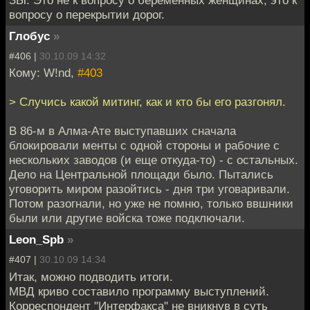
ЗЫ: Это не к вопросу о беременных женщинах, это к
вопросу о перекрытии дорог.
Глобус
»
#406 |
30.10.09 14:32
Кому: W!nd,
#403
> Случись какой митинг, как и кто бы его разгонял.
В 86-м в Алма-Ате выступавших сначала
блокировали менты с одной стороны и рабочие с
нескольких заводов (и еще откуда-то) - с остальных.
Дело на Центральной площади было. Пытались
уговорить миром разойтись - дня три уговаривали.
Потом разогнали, но уже не помню, только ввшники
были или другие войска тоже подключали.
Leon_Spb
»
#407 |
30.10.09 14:34
Итак, можно подводить итоги.
МВД криво составило программу выступлений.
Корреспондент "Интерфакса" не вникнув в суть