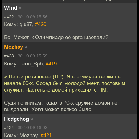
W!nd
»
#422 |
30.10.09 15:56
Кому: glu87,
#420
Во! Может, к Олимпиаде её организовали?
Mozhay
»
#423 |
30.10.09 15:59
Кому: Leon_Spb,
#419
> Палки резиновые (ПР). Я в коммуналке жил в
начале 80-х. Сосед был молодой мент, постовым
служил. Частенько домой приходил с ПМ.
Судя по книгам, годах в 70-х оружие домой не
выдавали. Хотя может всякое было.
Hedgehog
»
#424 |
30.10.09 16:03
Кому: Mozhay,
#421