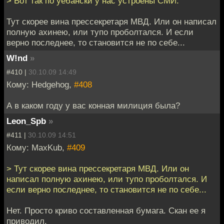
> Вот так по уебански у нас устроены СМИ.
Тут скорее вина прессекретаря МВД. Или он написал
полную ахинею, или тупо проболтался. И если
верно последнее, то становится не по себе...
W!nd
»
#410 |
30.10.09 14:49
Кому: Hedgehog,
#408
А в каком году у вас конная милиция была?
Leon_Spb
»
#411 |
30.10.09 14:51
Кому: MaxKub,
#409
> Тут скорее вина прессекретаря МВД. Или он
написал полную ахинею, или тупо проболтался. И
если верно последнее, то становится не по себе...
Нет. Просто криво составленная бумага. Скан ее я
приводил.