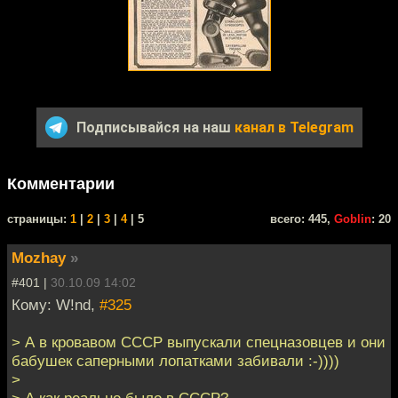
Подписывайся на наш
канал в Telegram
Комментарии
cтраницы:
1
|
2
|
3
|
4
| 5
всего: 445,
Goblin
: 20
Mozhay
»
#401 |
30.10.09 14:02
Кому: W!nd,
#325
> А в кровавом СССР выпускали спецназовцев и они
бабушек саперными лопатками забивали :-))))
>