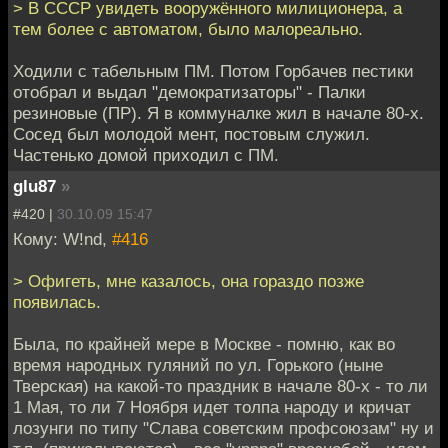
> В СССР увидеть вооружённого милиционера, а
тем более с автоматом, было малореально.
Ходили с табельным ПМ. Потом Горбачев пестики
отобрал и выдал "демократизаторы" - Палки
резиновые (ПР). Я в коммуналке жил в начале 80-х.
Сосед был молодой мент, постовым служил.
Частенько домой приходил с ПМ.
glu87
»
#420 |
30.10.09 15:47
Кому: W!nd,
#416
> Офигеть, мне казалось, она гораздо позже
появилась.
Была, по крайней мере в Москве - помню, как во
время народных гуляний по ул. Горького (ныне
Тверская) на какой-то праздник в начале 80-х - то ли
1 Мая, то ли 7 Ноября идет толпа народу и кричат
лозунги по типу "Слава советским профсоюзам" ну и