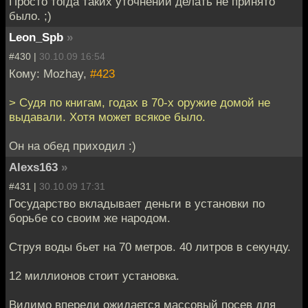
Просто тогда таких уточнений делать не принято
было. ;)
Leon_Spb
»
#430 |
30.10.09 16:54
Кому: Mozhay,
#423
> Судя по книгам, годах в 70-х оружие домой не
выдавали. Хотя может всякое было.
Он на обед приходил :)
Alexs163
»
#431 |
30.10.09 17:31
Государство вкладывает деньги в установки по
борьбе со своим же народом.
Струя воды бьет на 70 метров. 40 литров в секунду.
12 миллионов стоит установка.
Видимо впереди ожидается массовый посев для