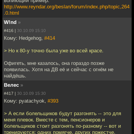
вопиющий пример:
http://www.reyndar.org/beslan/forum/index.php/topic,264
.0.html
W!nd
»
#416 |
30.10.09 15:10
Кому: Hedgehog,
#414
> Но к 80-у точно была уже во всей красе.
Офигеть, мне казалось, она гораздо позже
появилась. Хотя на ДВ её и сейчас с огнём не
найдёшь.
Велес
»
#417 |
30.10.09 15:30
Кому: pyatachyok,
#393
> А если болельщиков будут разгонять -- это для
меня плевок. Вместе с тем, пенсионеров и
болельщиков стоит разгонять по-разному -- вот и
тренируются: одних помягче, других пожестче.