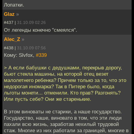
Лопатки.
Glaz
»
#437 |
31.10.09 02:26
От легенды конечно "смеялся".
Alec_Z
»
#438 |
31.10.09 07:56
Кому: Slvfox,
#339
> А если бабушки с дедушками, перекрыв дорогу,
бьют стекла машины, на которой отец везет
малолетнего ребенка? Причем только за то, что это
недорогая иномарка? Так в Питере было, когда
льготы монети... отменили. Кто прав? Разгонять?
Или пусть себе? Они же старенькие.
В этом виноваты не старики, а наше государство.
Государство, наше, виновато в том, что эти люди
пахали всю жизнь, заработав нехилый трудовой
стаж. Многие из них работали за границей, многие в