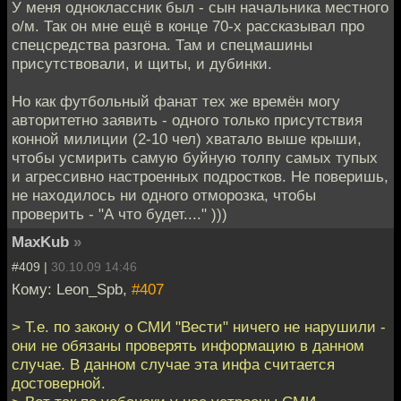
У меня одноклассник был - сын начальника местного
о/м. Так он мне ещё в конце 70-х рассказывал про
спецсредства разгона. Там и спецмашины
присутствовали, и щиты, и дубинки.
Но как футбольный фанат тех же времён могу
авторитетно заявить - одного только присутствия
конной милиции (2-10 чел) хватало выше крыши,
чтобы усмирить самую буйную толпу самых тупых
и агрессивно настроенных подростков. Не поверишь,
не находилось ни одного отморозка, чтобы
проверить - "А что будет...." )))
MaxKub
»
#409 |
30.10.09 14:46
Кому: Leon_Spb,
#407
> Т.е. по закону о СМИ "Вести" ничего не нарушили -
они не обязаны проверять информацию в данном
случае. В данном случае эта инфа считается
достоверной.