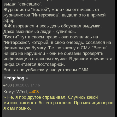
выдал "сенсацию".
Журналисты "Вестей", мало чем отличаясь от
журналистов "Интерфакса", выдали это в прямой
эфир.
ЖЖ взорвался и весь день обсуждал выдумки.
Даже вменяемые люди - купились.
"Вести" тут в своем праве - они сослались на
"Интерфакс", который, в свою очередь, сослался на
фицияльную бумагу. Т.е. по закону о СМИ "Вести"
ничего не нарушили - они не обязаны проверять
информацию в данном случае. В данном случае эта
инфа считается достоверной.
Вот так по уебански у нас устроены СМИ.
Hedgehog
»
#408 |
30.10.09 14:46
Кому: W!nd,
#403
> Не, я про другое спрашивал. Случись какой
митинг, как и кто бы его разгонял. Про милиционеров
я сам помню.