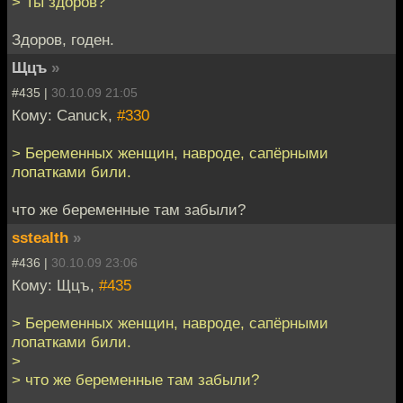
> Ты здоров?
Здоров, годен.
Щцъ
»
#435 |
30.10.09 21:05
Кому: Canuck,
#330
> Беременных женщин, навроде, сапёрными
лопатками били.
что же беременные там забыли?
sstealth
»
#436 |
30.10.09 23:06
Кому: Щцъ,
#435
> Беременных женщин, навроде, сапёрными
лопатками били.
>
> что же беременные там забыли?