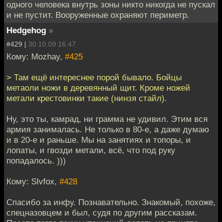
одного человека внутрь зоны никто никогда не пускал
и не пустит. Вооруженные охраняют периметр.
Hedgehog
»
#429 |
30.10.09 16:47
Кому: Mozhay,
#425
> Там ещё интереснее порой бывало. Бойцы
метаоли ножи в деревянный щит. Кроме ножей
метали крестовинки такие (нинзя стайл).
Ну, это ты, камрад, ни грамма не удивил. Этим вся
армия занималась. Не только в 80-е, а даже думаю
и в 20-е и раньше. Мы на занятиях и топоры, и
лопаты, и гвозди метали, всё, что под руку
попадалось. )))
Кому: Slvfox,
#428
Спасибо за инфу. Познавательно. Знакомый, похоже,
спецназовцем и был, судя по другим рассказам.