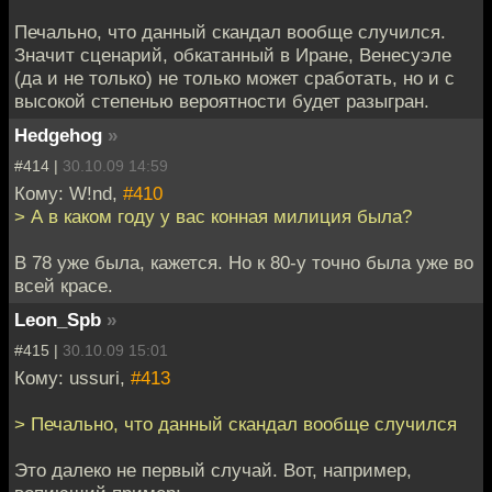
Печально, что данный скандал вообще случился.
Значит сценарий, обкатанный в Иране, Венесуэле
(да и не только) не только может сработать, но и с
высокой степенью вероятности будет разыгран.
Hedgehog
»
#414 |
30.10.09 14:59
Кому: W!nd,
#410
> А в каком году у вас конная милиция была?
В 78 уже была, кажется. Но к 80-у точно была уже во
всей красе.
Leon_Spb
»
#415 |
30.10.09 15:01
Кому: ussuri,
#413
> Печально, что данный скандал вообще случился
Это далеко не первый случай. Вот, например,