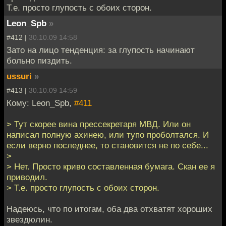
Т.е. просто глупость с обоих сторон.
Leon_Spb
»
#412 |
30.10.09 14:58
Зато на лицо тенденция: за глупость начинают
больно пиздить.
ussuri
»
#413 |
30.10.09 14:59
Кому: Leon_Spb,
#411
> Тут скорее вина прессекретаря МВД. Или он
написал полную ахинею, или тупо проболтался. И
если верно последнее, то становится не по себе...
>
> Нет. Просто криво составленная бумага. Скан ее я
приводил.
> Т.е. просто глупость с обоих сторон.
Надеюсь, что по итогам, оба два отхватят хороших
звездюлин.