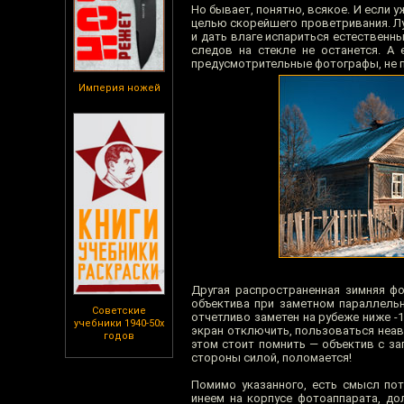
Но бывает, понятно, всякое. И если у
целью скорейшего проветривания. Л
и дать влаге испариться естественны
следов на стекле не останется. А
предусмотрительные фотографы, не 
Империя ножей
Другая распространенная зимняя фо
объектива при заметном параллельн
Советские
отчетливо заметен на рубеже ниже -
учебники 1940-50х
экран отключить, пользоваться неав
годов
этом стоит помнить — объектив с за
стороны силой, поломается!
Помимо указанного, есть смысл по
инеем на корпусе фотоаппарата, до