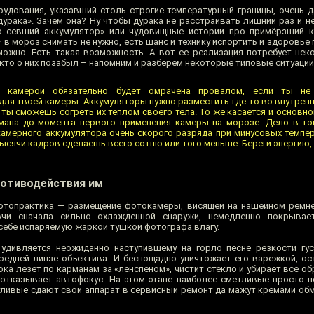
дования, указавший столь строгие температурный границы, очень д
урака». Зачем она? Ну чтобы дурака не расстраивать лишний раз и н
 севший аккумулятор» или чудовищные истории про примёрзший к 
 в мороз снимать не нужно, есть шанс и технику испортить и здоровье 
можно. Есть такая возможность. А вот ее реализация потребует нек
кто о них позабыл – напомним и разберем некоторые типовые ситуации
й камерой обязательно будет омрачена провалом, если ты не
для твоей камеры. Аккумуляторы нужно разместить где-то во внутренн
е ты сможешь согреть их теплом своего тела. То же касается и основн
рмана до момента первого применения камеры на морозе. Дело в то
амерного аккумулятора очень скорого разряда при минусовых темпер
тысячи кадров сделаешь всего сотню или того меньше. Береги энергию, 
ротиводействия им
топрактика — размещение фотокамеры, висящей на нашейном ремне,
дучи сначала сильно охлажденной снаружи, немедленно покрывает
 себе испаряемую жаркой тушкой фотографа влагу.
удивляется неожиданно наступившему на горло песне резкости гус
редней линзе объектива. И беспощадно уничтожает его варежкой, ос
ка лезет по карманам за «ленспеном», чистит стекло и убирает все о
 отказывает автофокус. На этом этапе наиболее сметливые просто 
етливые сдают свой аппарат в сервисный ремонт да мажут кремами об