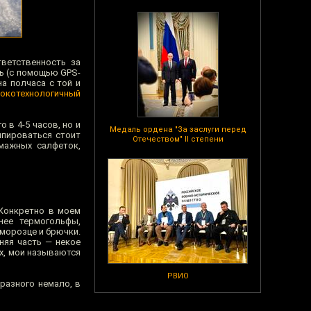
ветственность за
ь (с помощью GPS-
а полчаса с той и
окотехнологичный
 в 4-5 часов, но и
Медаль ордена "За заслуги перед
ипироваться стоит
Отечеством" II степени
мажных салфеток,
 Конкретно в моем
нее термогольфы,
морозце и брючки.
няя часть — некое
х, мои называются
РВИО
разного немало, в