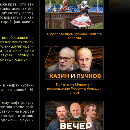
аже прав. Это так
е выслушивать его
объективу палец.
подорвать. Но, как
оторой фантазии и
.
О предстоящем Турнире Святого
 позаботишься о
Георгия
их карманах твоей
ого аккумулятора —
м, что физические
атурах. Потому не
она пригодится.
Признание Меркель и
 в недрах куртки-
возвращение России в большой
ся испариной. И,
спорт
тому софт-фокусу,
тавляя после себя
братно — на морозе
переходят в режим
мороженные руки и