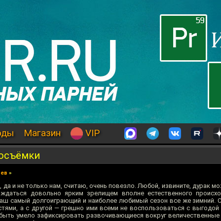
оды
Магазин
VIP
тосъёмки
иев
»
 да и не только нам, считаю, очень повезло. Любой, извините, дурак м
аждаться довольно ярким зрелищем вполне естественного происх
 наш самый долгоиграющий и наиболее любимый сезон все же зимний. 
тями, а с другой — грешно ими всеми не воспользоваться с выгодой д
забыть умело зафиксировать развочивающиеся вокруг величественные