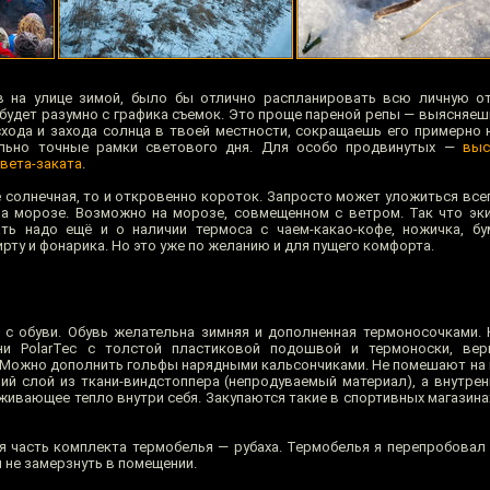
в на улице зимой, было бы отлично распланировать всю личную от
будет разумно с графика съемок. Это проще пареной репы — выясняеш
хода и захода солнца в твоей местности, сокращаешь его примерно н
льно точные рамки светового дня. Для особо продвинутых —
выс
вета-заката
.
е солнечная, то и откровенно короток. Запросто может уложиться всего
на морозе. Возможно на морозе, совмещенном с ветром. Так что эк
ь надо ещё и о наличии термоса с чаем-какао-кофе, ножичка, бу
ирту и фонарика. Но это уже по желанию и для пущего комфорта.
 с обуви. Обувь желательна зимняя и дополненная термоносочками.
ани PolarTec с толстой пластиковой подошвой и термоноски, вер
 Можно дополнить гольфы нарядными кальсончиками. Не помешают на 
й слой из ткани-виндстоппера (непродуваемый материал), а внутрен
живающее тепло внутри себя. Закупаются такие в спортивных магазина
я часть комплекта термобелья — рубаха. Термобелья я перепробовал 
ы не замерзнуть в помещении.