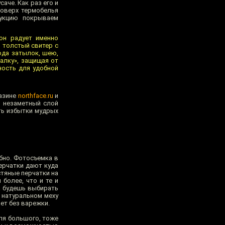
саче. Как раз его и
Поверх термобелья
рукцию покрываем
он радует именно
 толстый свитер с
ода затылок, шею,
калку», защищая от
ность для удобной
газине
northface.ru
и
и незаметный слой
ть избытки мудрых
бно. Фотосъемка в
ерчатки дают куда
стяные перчатки на
более, что и те и
а будешь выбирать
в натуральном меху
ает без варежки.
для большого, тоже