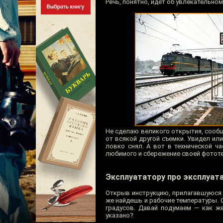
Речь, понятно, идёт об увлекательно
Не сделаю великого открытия, сообщ
от всякой другой съемки. Увидел ил
ловко снял. А вот в технической ч
любимого и сбережение своей фототех
Эксплуататору про эксплуат
Открыв инструкцию, прилагавшуюся 
же найдешь и рабочие температуры. С
градусов. Давай подумаем — как же
указано?