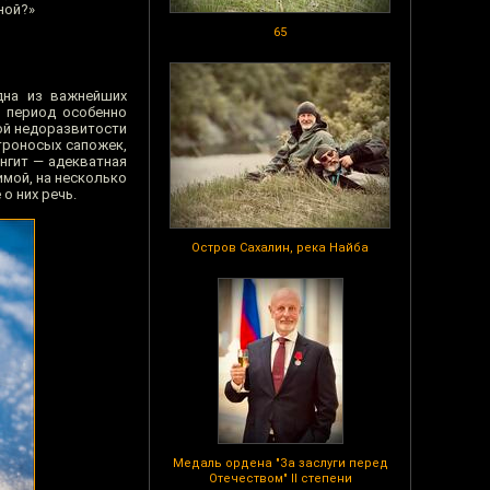
ной?»
65
дна из важнейших
 период особенно
ной недоразвитости
строносых сапожек,
нгит — адекватная
мой, на несколько
о них речь.
Остров Сахалин, река Найба
Медаль ордена "За заслуги перед
Отечеством" II степени