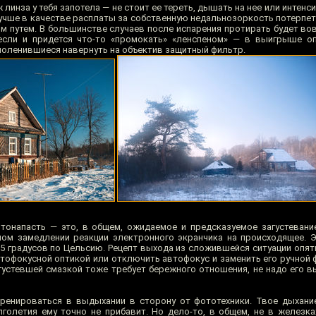
ж линза у тебя запотела — не стоит ее тереть, дышать на нее или интенс
учше в качестве расплаты за собственную недальнозоркость потерпет
м путем. В большинстве случаев после испарения протирать будет вов
 если и придется что-то «промокать» «ленспеном» — в выигрыше о
поленившиеся навернуть на объектив защитный фильтр.
тонапасть — это, в общем, ожидаемое и предсказуемое загустевани
ом замедлении реакции электронного экранчика на происходящее. 
15 градусов по Цельсию. Рецепт выхода из сложившейся ситуации опят
тофокусной оптикой или отключить автофокус и заменить его ручной 
густевшей смазкой тоже требует бережного отношения, не надо его в
тренироваться в выдыхании в сторону от фототехники. Твое дыхан
лголетия ему точно не прибавит. Но дело-то, в общем, не в железка