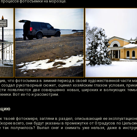
м процессе фотосъемки на морозце.
ив, что фотосъемка в зимний период в своей художественной части ма
и создал рукотворный сюжет, оценил хозяйским глазом условия, прики
асти появляются две совершенно новых, широких и волнующих темы
ники. Вот их-то и рассмотрим.
ацию
к твоей фотокмере, загляни в раздел, описывающий ее эксплуатацион
корее всего, они будут указаны в промежутке от 0 градусов по Цельс
 так получилось? Выпал снег и снимать уже нельзя, даже в инстру