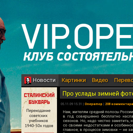
Картинки
Видео
Перев
Новости
Про услады зимней фо
05.11.09 15:31 |
Onepamop
|
208 комментар
Нам, жителям средней полосы России,
в год совершенно бесплатно насл
сезонов. Но, надо честно заметить,
со своими недостатками и особеннос
главное, в процессе зимовки — не 