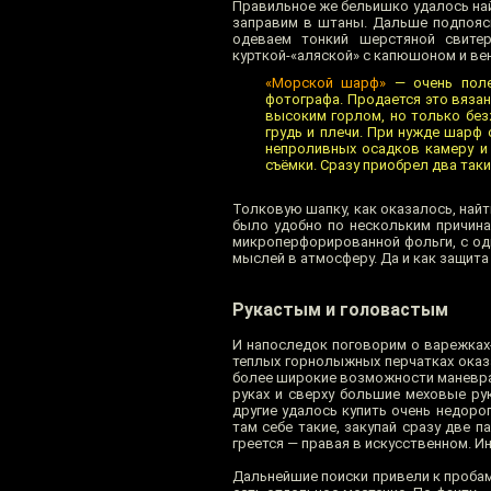
Правильное же бельишко удалось на
заправим в штаны. Дальше подпоясы
одеваем тонкий шерстяной свите
курткой-«аляской» с капюшоном и ве
«Морской шарф»
— очень поле
фотографа. Продается это вяза
высоким горлом, но только без
грудь и плечи. При нужде шарф 
непроливных осадков камеру и 
съёмки. Сразу приобрел два так
Толковую шапку, как оказалось, найт
было удобно по нескольким причинам
микроперфорированной фольги, с од
мыслей в атмосферу. Да и как защита 
Рукастым и головастым
И напоследок поговорим о варежках
теплых горнолыжных перчатках оказа
более широкие возможности маневра,
руках и сверху большие меховые рук
другие удалось купить очень недоро
там себе такие, закупай сразу две 
греется — правая в искусственном. И
Дальнейшие поиски привели к пробам 