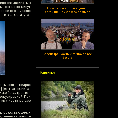
ивно размахивать с
ь несколько минут
Атака БПЛА на Геленджик и
се нечего, никаких
открытие Ормузского пролива
пять же останутся
Клеопатра, часть 2: финансовое
болото
Картинки
е смазки в недрах
Эффект становится
ь же бесхитростен:
фокусировкой. При
ыкручивать во все
ие, осаживающееся
х, железки многое