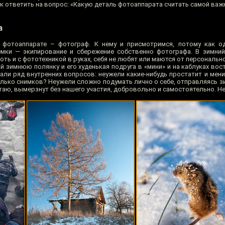
ок ответить на вопрос: «Какую деталь фотоаппарата считать самой важ
а
 фотоаппарате – фотограф. К нему и присмотримся, потому как о
мки — экипирование и сбережение собственно фотографа. В зимний
оть и с фототехникой в руках, себя не любят или маются от персональ
й зимнюю полянку и его худенькая подруга в «мини» и на каблуках во
али ряд внутренних вопросов: неужели какие-нибудь простатит и мени
лько снимков? Неужели сложно подумать лично о себе, отправляясь зи
итаю, вымерзнут без нашего участия, добровольно и самостоятельно. Не 