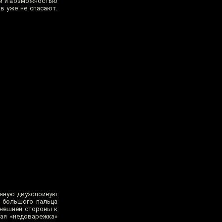
ми и возможностью
в уже не спасают.
тяную двухслойную
я большого пальца
внешней стороны к
мая «недоварежка»