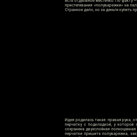
есть отдельное местечко. По факту
пристегивания «полуварежки» на пал
Странное дело, но за деньги купить 
Идея родилась такая: правая рука, 
перчатку с подкладкой, у которой 
сохранена двухслойная полноценная 
перчатке пришита полуварежка, зак