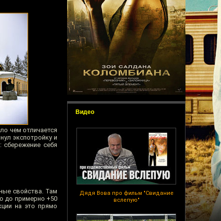
Видео
ло чем отличается
нул экспотройку и
: сбережение себя
ные свойства. Там
Дядя Вова про фильм "Свидание
ию до примерно +50
вслепую"
кции на это прямо