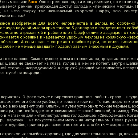
йти в магазине
Баск
. Оно и греет как надо и влагу выводит, но и стоит ку
ваемся ремнём, преграждая доступ холода к «ленинским местам». 
р, на него сверху так называемый «морской шарф», всю конст
нчаем шапкой.
зное изобретение для всего человечества в целом, но особенно 
ное чудо научной мысли примерно за 5 долларов и представляет собой
жалостно отрезанный в районе плеч. Шарф отлично защищает от хол
снимается с хозяина и надевается удобным чехлом на хозяйскую «зер
объектив. А если надо – согревает озябшие руки, оставляя возмож
их себе и не меньше двадцати подарил разным знакомым и друзьям.
и тоже сложно. Самое лучшее, с чем я сталкивался, продавалось в ма
: шапка не съезжает на глаза, голова в ней не потеет, внутри шапк
ной стороны непродуваемой, а с другой дающей возможность испаря
от лучей не повредит.
-перчатках. О фотосъемке в варежках пришлось забыть сразу — неудо
лась немного более удобна, но тоже не годится. Тонкие шерстяные п
 но в них мерзнут руки. Опытным путем установил: тонкие черные шер
авицы, при необходимости снимаемые — какой-никакой, а выход. Тем 
го в магазине для интеллектуальных голодранцев «Спецодежда». Когд
пары варежек — на искусственном меху и на натуральном. Левая рука 
наче неудобно, правая рука сильно потеет и стало быть — скоро замерз
стрелковых армейских рукавиц, где для указательного пальца, как и 