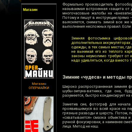
Формально производитель фотообору
называемая встроенная «защита от д
Магазин
многочасовые жалобы на «внезапно
Потому и пишут в инструкции прямо –
выясняется, снимать зимой все же 
выполнения несложных правил. Если 
Зимняя фотосъемка цифрово
дополнительных аккумуляторах 
одежды, в тех самых местах, гд
не вынимай его из теплого ка
законы неумолимо требуют от к
надо удивляться, когда вместо 
Зимние «чудеса» и методы п
Магазин
Широко распространенная зимняя фо
ОПЕРМАЙКИ
шубы-зипуна-ватника, где она, бу
разумеется, быстро конденсирует на
Заметив сие, фотограф для начала 
проявившемуся во всей красе на пе
грязные разводы и шерсть. Потом, по
«схватывается» смазка объектива и
ручной фокусировки, а наименее см
лица. Метод не наш.