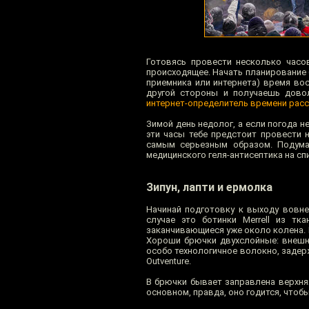
Готовясь провести несколько часо
происходящее. Начать планирование 
приемника или интернета) время вос
другой стороны и получаешь дово
интернет-определитель времени расс
Зимой день недолог, а если погода н
эти часы тебе предстоит провести 
самым серьезным образом. Подумат
медицинского геля-антисептика на сп
Зипун, лапти и ермолка
Начинай подготовку к выходу вовне
случае это ботинки Merrell из тк
заканчивающиеся уже около колена.
Хороши брючки двухслойные: внешни
особо технологичное волокно, задер
Outventure.
В брючки бывает заправлена верхня
основном, правда, оно годится, чтоб