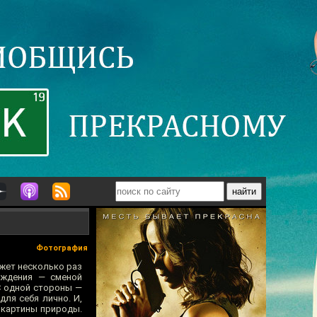
Фотография
ожет несколько раз
ождения — сменой
С одной стороны —
ля себя лично. И,
 картины природы.