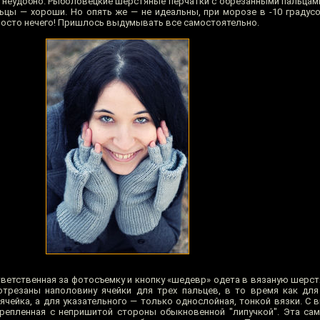
 — неудобно. Рыболовецкие шерстяные перчатки с обрезанными пальца
ьцы — хороши. Но опять же — не идеальны, при морозе в -10 градусо
просто нечего! Пришлось выдумывать все самостоятельно.
ответственная за фотосъемку и кнопку «шедевр» одета в вязаную шерс
отрезаны наполовину ячейки для трех пальцев, в то время как дл
ячейка, а для указательного — только однослойная, тонкой вязки. С 
репленная с непришитой стороны обыкновенной "липучкой". Эта са