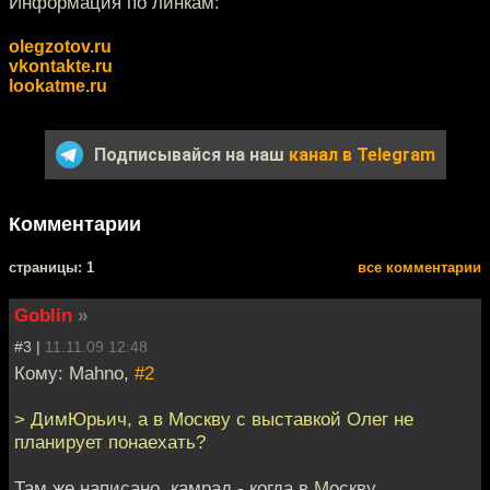
Информация по линкам:
olegzotov.ru
vkontakte.ru
lookatme.ru
Подписывайся на наш
канал в Telegram
Комментарии
cтраницы: 1
все комментарии
Goblin
»
#3 |
11.11.09 12:48
Кому: Mahno,
#2
> ДимЮрьич, а в Москву с выставкой Олег не
планирует понаехать?
Там же написано, камрад - когда в Москву.