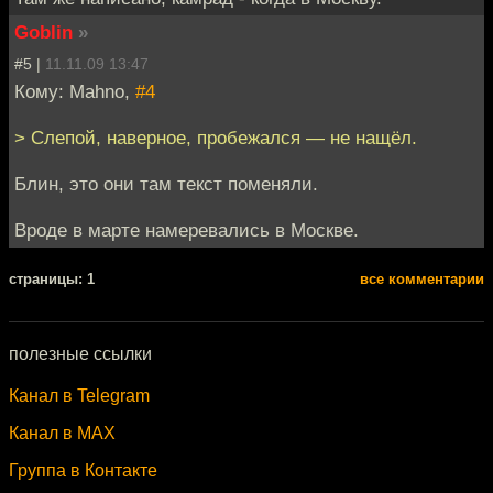
Goblin
»
#5 |
11.11.09 13:47
Кому: Mahno,
#4
> Слепой, наверное, пробежался — не нащёл.
Блин, это они там текст поменяли.
Вроде в марте намеревались в Москве.
cтраницы: 1
все комментарии
полезные ссылки
Канал в Telegram
Канал в MAX
Группа в Контакте