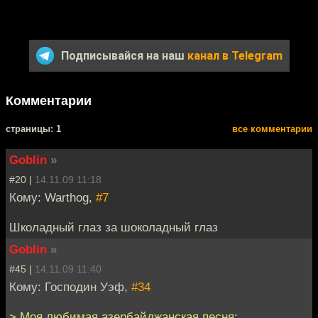
Подписывайся на наш
канал в Telegram
Комментарии
cтраницы: 1
все комментарии
Goblin
»
#20 |
14.11.09 11:18
Кому: Warthog,
#7
Школадный глаз за шоколадный глаз
Goblin
»
#45 |
14.11.09 11:40
Кому: Господин Уэф,
#34
> Моя любимая азербайджанская песня: