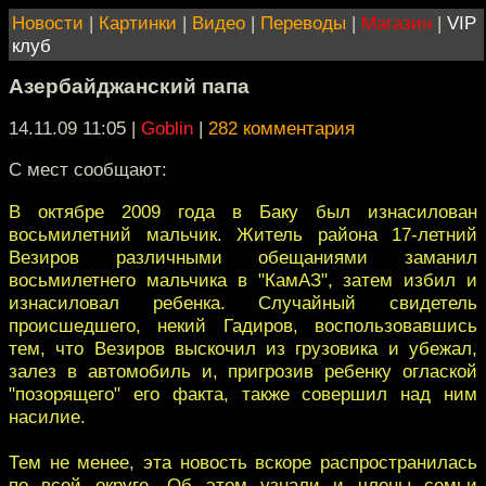
Новости
|
Картинки
|
Видео
|
Переводы
|
Магазин
|
VIP
клуб
Азербайджанский папа
14.11.09 11:05
|
Goblin
|
282 комментария
С мест сообщают:
В октябре 2009 года в Баку был изнасилован
восьмилетний мальчик. Житель района 17-летний
Везиров различными обещаниями заманил
восьмилетнего мальчика в "КамАЗ", затем избил и
изнасиловал ребенка. Случайный свидетель
происшедшего, некий Гадиров, воспользовавшись
тем, что Везиров выскочил из грузовика и убежал,
залез в автомобиль и, пригрозив ребенку оглаской
"позорящего" его факта, также совершил над ним
насилие.
Тем не менее, эта новость вскоре распространилась
по всей округе. Об этом узнали и члены семьи