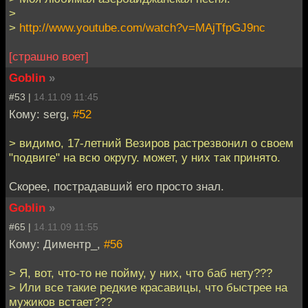
>
>
http://www.youtube.com/watch?v=MAjTfpGJ9nc
[страшно воет]
Goblin
»
#53 |
14.11.09 11:45
Кому: serg,
#52
> видимо, 17-летний Везиров растрезвонил о своем
"подвиге" на всю округу. может, у них так принято.
Скорее, пострадавший его просто знал.
Goblin
»
#65 |
14.11.09 11:55
Кому: Диментр_,
#56
> Я, вот, что-то не пойму, у них, что баб нету???
> Или все такие редкие красавицы, что быстрее на
мужиков встает???