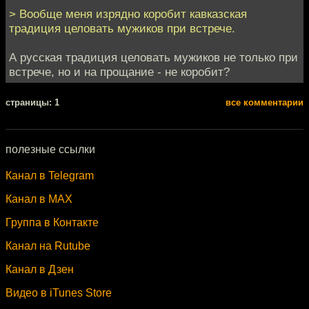
> Вообще меня изрядно коробит кавказская
традиция целовать мужиков при встрече.
А русская традиция целовать мужиков не только при
встрече, но и на прощание - не коробит?
cтраницы: 1
все комментарии
полезные ссылки
Канал в Telegram
Канал в MAX
Группа в Контакте
Канал на Rutube
Канал в Дзен
Видео в iTunes Store