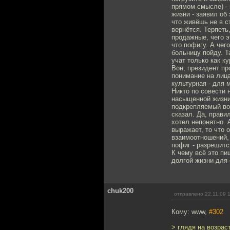
прямом смысле) - 
жизни - заявил об 
что живёшь не в с
вернётся. Терпеть
продажные, чего э
что пофигу. А чег
больницу пойду. Т
учат только как к
Вон, президент пр
понимание на лица
культурная - для 
Никто по совести 
насыщенной жизни.
подкрепляемый воз
сказал. Да, прави
хотел непонятно. 
выражает, то что 
взаимоотношений, 
пофиг - разрешит
К чему всё это пи
долгой жизни для 
chuk200
отправлено 22.11.09 
Кому: www,
#302
> глядя на возраст