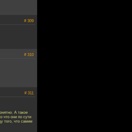
# 309
# 310
# 311
онятно. А такое
о что они по сути
у того, что самим