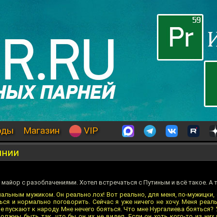
оды
Магазин
VIP
инии
майор с разоблачениями. Хотел встречаться с Путиным и всё такое. А т
льным мужиком. Он реально лох! Вот реально, для меня, по-мужицки, о
ся и нормально поговорить. Сейчас я уже ничего не хочу. Меня реаль
 пускают к народу. Мне нечего бояться. Что мне Нургалиева бояться? 
олжны быть так, что бы он их не видел. Если он хоть кого-то из них 