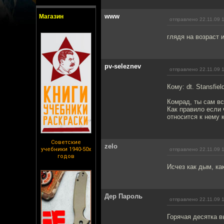
www
Магазин
отправлено 22.11.09 
глядя на возраст и
pv-seleznev
отправлено 22.11.09 
Кому: dt. Stansfiel
Комрад, ты сам вс
Как правило если 
относится к нему 
Советские
zelo
учебники 1940-50х
отправлено 22.11.09 
годов
Исчез как дым, как
Дер Пароль
отправлено 22.11.09 
Горячая десятка 