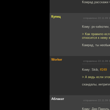
Комрад расскажи ч
Купец
отправлено 22.11.09 
Кому: pv-seleznev
> Как правило есл
относится к нему 
Камрад, ты необык
Worker
отправлено 22.11.09 
Кому: Skib,
#249
> А ведь если это
скандалы, интриги
Аблакат
отправлено 22.11.09 
Кому: Дер Пароль