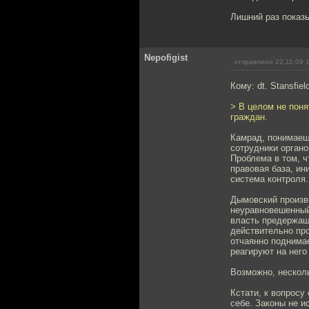
Лишний раз показы
Nepofigist
отправлено 22.11.09 
Кому: dt. Stansfiel
> В целом не поня
граждан.
Камрад, понимаешь
сотрудники органо
Проблема в том, ч
правовая база, ин
система контроля.
Дымовский произво
неуравновешенный
власть предержащи
действительно про
отчаянно поднима
реагируют на него
Возможно, несколь
Кстати, к вопросу
себе. Законы не и