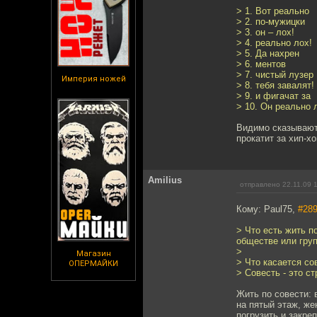
> 1. Вот реально
> 2. по-мужицки
> 3. он – лох!
> 4. реально лох!
> 5. Да нахрен
> 6. ментов
> 7. чистый лузер
Империя ножей
> 8. тебя завалят!
> 9. и фигачат за
> 10. Он реально 
Видимо сказывают
прокатит за хип-хо
Amilius
отправлено 22.11.09 
Кому: Paul75,
#28
> Что есть жить п
обществе или гру
>
Магазин
> Что касается со
ОПЕРМАЙКИ
> Совесть - это ст
Жить по совести: 
на пятый этаж, ж
погрузить и закре