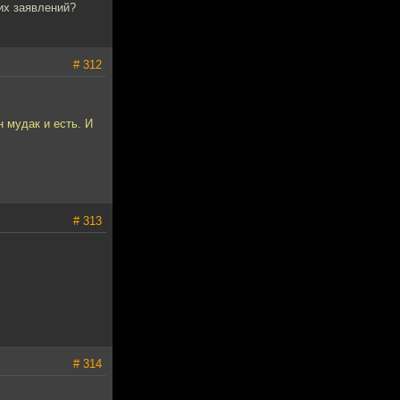
их заявлений?
# 312
н мудак и есть. И
# 313
# 314