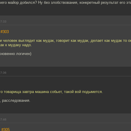
его майор добился? Ну без злобствования, конкретный результат его эт
17:33
,
#303
и человек выглядит как мудак, говорит как мудак, делает как мудак то о
как к мудаку надо.
новенно логичен)
17:36
го товарища завтра машина собьет, такой вой подымется.
, расследования.
17:46
,
#305