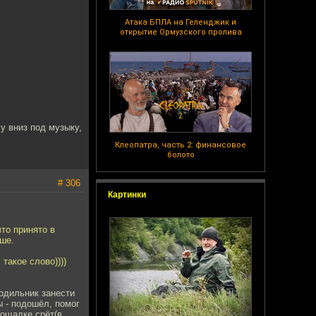
Атака БПЛА на Геленджик и
открытие Ормузского пролива
у вниз под музыку,
Клеопатра, часть 2: финансовое
болото
# 306
Картинки
что принято в
ше.
такое слово))))
лодильник занести
 - подошёл, помог
лощадке срёт(в