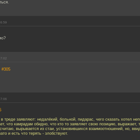
ться.
16:59
мо?
17:02
,
#305
17:06
6
в треде заявляют: недалёкий, больной, пидарас, чего сказать хотел неп
т, что камрадам обидно, что кто то заявляет свою позицию, выражает, т
читаю, вырывается из стаи, установившихся взаимоотношений, но, ввид
ато и есть что терять - злобствуют.