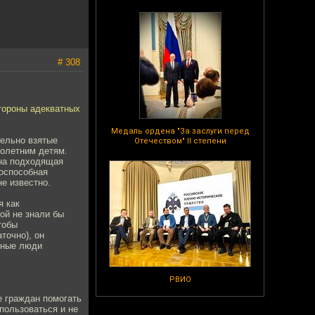
# 308
стороны адекватных
Медаль ордена "За заслуги перед
дельно взятые
Отечеством" II степени
лолетним детям.
жна подходящая
тоспособная
не известно.
я как
ой не знали бы
тобы
точно), он
тные люди
РВИО
е граждан помогать
пользоваться и не