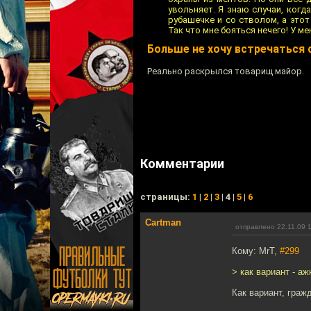
увольняет. Я знаю случаи, когд
рубашечке и со стволом, а это
Так что мне бояться нечего! У ме
Больше не хочу встречаться
Реально раскрылся товарищ майор.
Комментарии
cтраницы:
1
|
2
|
3
| 4 |
5
|
6
Cartman
отправлено 22.11.09 
Кому: MrT,
#299
> как вариант - аж
Как вариант, граж