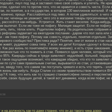
подошёл, пнул под зад и заставил говно своё собрать и улететь. Не нрав
этом, сделал что то против того, что не нравится и совесть чиста. Если
тае, по понятия, а в государстве, в котором 130 миллионов жителей. И т
, конечно, проще. Расслабляться под пиво. А потом удивляться: а чего 
то нас чеченцы не уважают, чего это в магазине товары просроченные п
о, рассосётся как-нибудь. Устроится. Жить станет веселее. Когда-нибудь.
ам вылечат. Если им тоже не пофигу. Милиция защитит. Если не пофигу
урить, пить, тёлок клеть. Родителям пофигу. На родительские собрания и 
о реформы задвигает на ежегодном послании - даром что пол зала или с
х - им тоже пофигу. Потому как совесть отдельно, понятия отдельно. За
мирового сообщества? Престижа ради? Понятия, они от жизни в стае нас
не живёт, рудимент совка типа. У всех же дети! Которые сдохнут в больш
 Как раз жизнь по понятиям(по моему мнению), и есть страх наказания,
можностью что то поиметь в стае. Появился один человек, который что 
ло 95%. Камрады сейчас в треде заявляют: недалёкий, больной, пидарас,
А такое ощущение возникает, что камрадам обидно, что кто то заявляет 
они по сути сами правильным считаю, вырывается из стаи, установивших
но, ввиду того, что самим так поступать чревато и есть что терять - зло
ся жизнь как-нибуть. Когда Сталин со своим правительством появится 
шу? К тому, что жить как то страшно становится(мне лично) и перспектив
себя, своих будущих детей, в такой вот динамике, когда всем пофиг, не 
16:58
 и на должность как-то даже странно, что он до такого чина дорос.