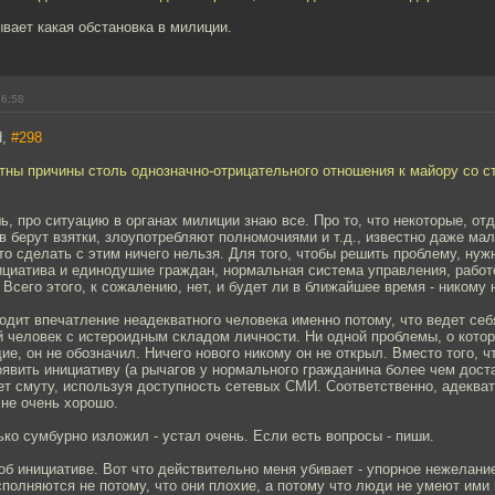
вает какая обстановка в милиции.
16:58
d,
#298
тны причины столь однозначно-отрицательного отношения к майору со 
, про ситуацию в органах милиции знаю все. Про то, что некоторые, от
в берут взятки, злоупотребляют полномочиями и т.д., известно даже ма
то сделать с этим ничего нельзя. Для того, чтобы решить проблему, ну
ициатива и единодушие граждан, нормальная система управления, рабо
 Всего этого, к сожалению, нет, и будет ли в ближайшее время - никому 
дит впечатление неадекватного человека именно потому, что ведет себ
 человек с истероидным складом личности. Ни одной проблемы, о котор
е, он не обозначил. Ничего нового никому он не открыл. Вместо того, ч
явить инициативу (а рычагов у нормального гражданина более чем доста
ет смуту, используя доступность сетевых СМИ. Соответственно, адеква
 не очень хорошо.
ко сумбурно изложил - устал очень. Если есть вопросы - пиши.
 об инициативе. Вот что действительно меня убивает - упорное нежелани
сполняются не потому, что они плохие, а потому что люди не умеют ими 