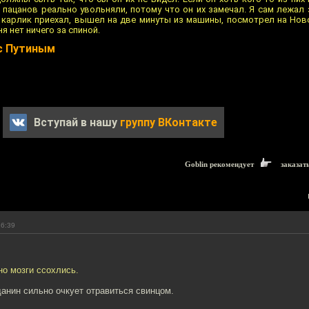
а пацанов реально увольняли, потому что он их замечал. Я сам лежал
т карлик приехал, вышел на две минуты из машины, посмотрел на Ново
ня нет ничего за спиной.
 с Путиным
Вступай в нашу
группу ВКонтакте
Goblin рекомендует
заказат
16:39
но мозги ссохлись.
данин сильно очкует отравиться свинцом.