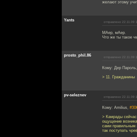
желают этому учи
Yants
отправлено 22.11.09 
МАер, мАер.
Что же ты такое ч
prosto_phil.86
отправлено 22.11.09 
Кому: Дер Пароль
> 11. Гражданины
pv-seleznev
отправлено 22.11.09 
Кому: Amilius,
#30
> Камрады сейчас 
ощущение возникае
сами правильным с
так поступать чрев