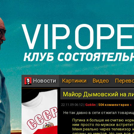
Картинки
Видео
Перев
Новости
Майор Дымовский на л
22.11.09 06:12 |
Goblin
|
504 комментария
»
Не так давно в сети отжигал товарищ 
Путина я больше не считаю норма
ним просто по-мужски встретить
Меня реально через телевизор не
охраны из ментов. Но они все д