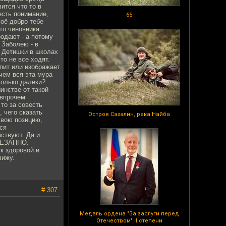
ится что то в
 есть понимание,
65
воё добро тебе
это чиновника
родают - а потому
 Заболею - в
. Детишки в школах
то не все ходят.
пит или изображает
чем вся эта мура
колько далеки?
инстве от такой
 впрочем
то за совесть
 чего сказать
Остров Сахалин, река Найба
свою позицию,
ся
бствуют. Да и
ВНЕЗАПНО.
 к здоровой и
вижу.
# 307
Медаль ордена "За заслуги перед
Отечеством" II степени