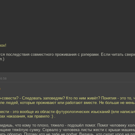
лох!
ся последствия совместного проживания с рэперами. Если читать сверх
п.)
16:58
9
о-совести? - Следовать заповедям? Кто по ним живёт? Понятия - это то, 
ппе людей, которые проживают или работают вместе. Не больше не мень
вести - это вообще из области футурологических изысканий (еле написал 
рах наказания, как правило :) .
видишь, что кому то плохо, тяжело - подошёл помог. Помог человеку хо
енщине тяжёлую сумку. Сорвало у человека листы жести с крыши машины
пить обратно. Потому что не тебе не пофиг. Видишь, что сидит урод на п