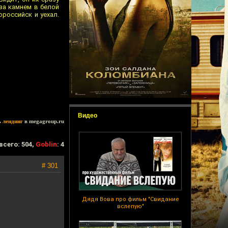
 за камнем в белой
российск и уехал.
Видео
ь
лендинг
в megagroup.ru
всего: 504,
Goblin
: 4
# 301
Дядя Вова про фильм "Свидание
вслепую"