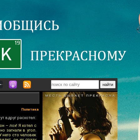
Политика
ут вдруг расхотел:
н – лох! Я хотел с
но загнали в угол.
У него сто человек
видит, он их сразу