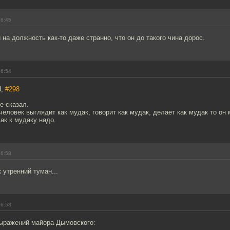
16:45
 на должность как-то даже странно, что он до такого чина дорос.
16:54
d,
#298
е сказал.
человек выглядит как мудак, говорит как мудак, делает как мудак то он 
как к мудаку надо.
16:58
 утренний туман...
16:58
выражений майора Дымовского: